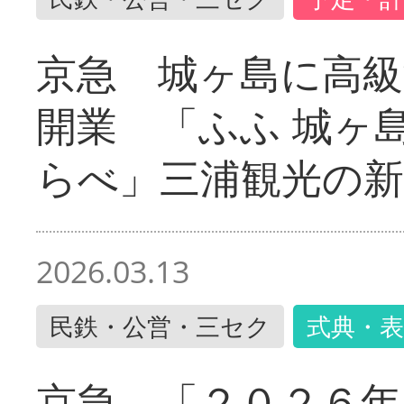
京急 城ヶ島に高級
開業 「ふふ 城ヶ島
らべ」三浦観光の新
2026.03.13
民鉄・公営・三セク
式典・表
京急 「２０２６年