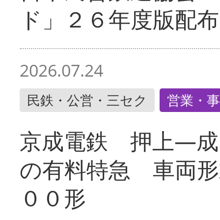
ド」２６年度版配布
2026.07.24
民鉄・公営・三セク
営業・事
京成電鉄 押上―成
の有料特急 車両形
００形