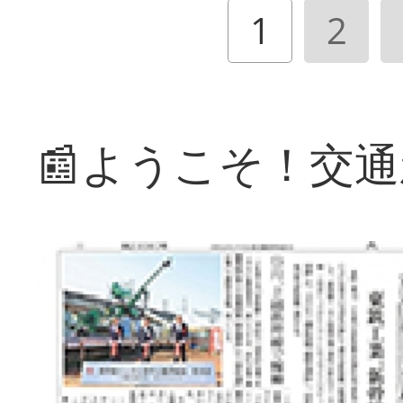
1
2
📰ようこそ！交