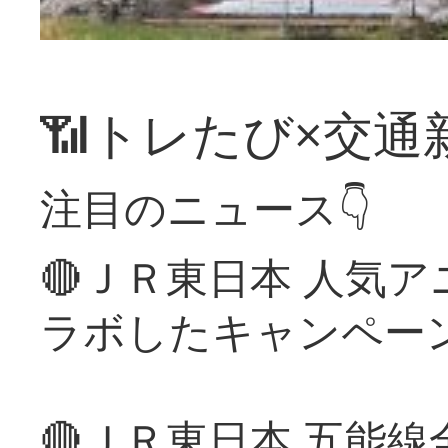
📶トレたび×交通
注目のニュース👇
🔴ＪＲ東日本 人気
ラボしたキャンペー
🔴ＪＲ東日本 五能