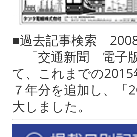
■過去記事検索 20
「交通新聞 電子版
て、これまでの201
７年分を追加し、「2
大しました