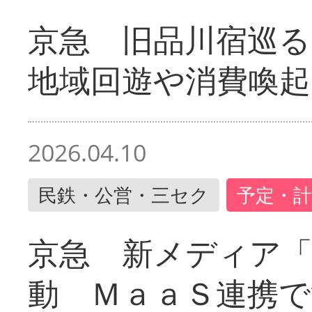
京急 旧品川宿巡
地域回遊や消費喚起
2026.04.10
民鉄・公営・三セク
予定・計
京急 新メディア
動 ＭａａＳ連携で