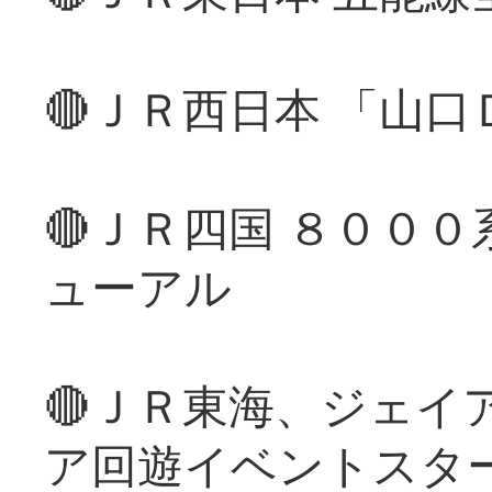
🔴ＪＲ西日本 「山
🔴ＪＲ四国 ８００
ューアル
🔴ＪＲ東海、ジェイ
ア回遊イベントスタ