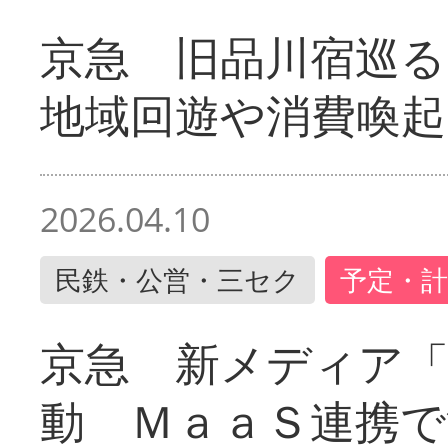
京急 旧品川宿巡
地域回遊や消費喚起
2026.04.10
民鉄・公営・三セク
予定・計
京急 新メディア
動 ＭａａＳ連携で