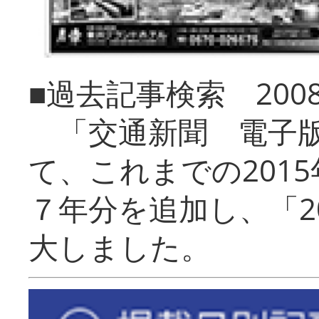
■過去記事検索 20
「交通新聞 電子版
て、これまでの201
７年分を追加し、「2
大しました