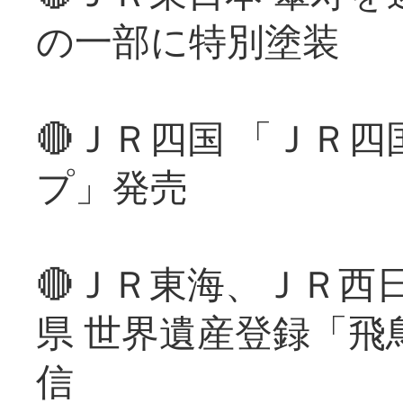
の一部に特別塗装
🔴ＪＲ四国 「ＪＲ
プ」発売
🔴ＪＲ東海、ＪＲ西
県 世界遺産登録「飛
信