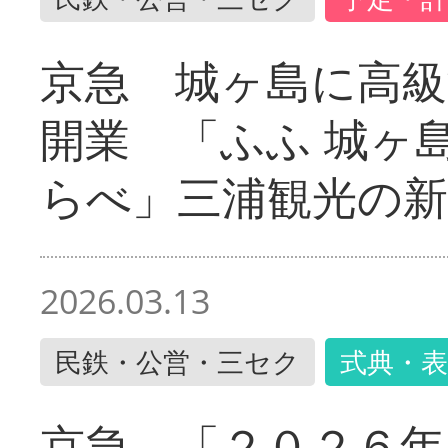
京急 城ヶ島に高級
開業 「ふふ 城ヶ島
らべ」三浦観光の新
2026.03.13
民鉄・公営・三セク
式典・表
京急 「２０２６年