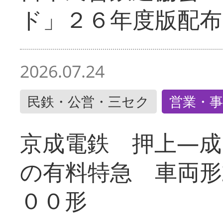
ド」２６年度版配布
2026.07.24
民鉄・公営・三セク
営業・事
京成電鉄 押上―成
の有料特急 車両形
００形