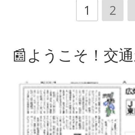
1
2
📰ようこそ！交