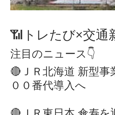
📶トレたび×交通
注目のニュース👇
🔴ＪＲ北海道 新型
００番代導入へ
🔴ＪＲ東日本 傘寿