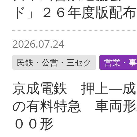
ド」２６年度版配布
2026.07.24
民鉄・公営・三セク
営業・事
京成電鉄 押上―成
の有料特急 車両形
００形