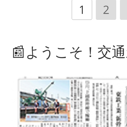
1
2
📰ようこそ！交