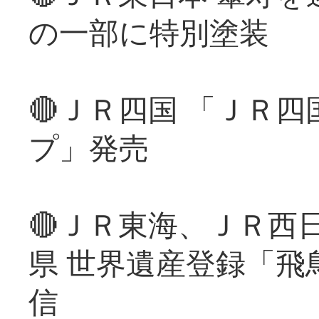
の一部に特別塗装
🔴ＪＲ四国 「ＪＲ
プ」発売
🔴ＪＲ東海、ＪＲ西
県 世界遺産登録「飛
信