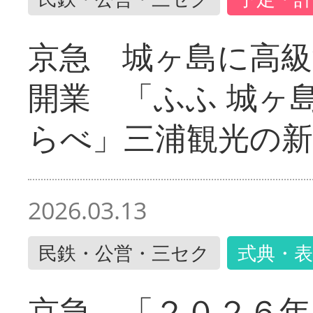
京急 城ヶ島に高級
開業 「ふふ 城ヶ島
らべ」三浦観光の新
2026.03.13
民鉄・公営・三セク
式典・表
京急 「２０２６年