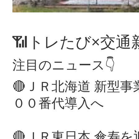
📶トレたび×交通
注目のニュース👇
🔴ＪＲ北海道 新型
００番代導入へ
🔴ＪＲ東日本 傘寿