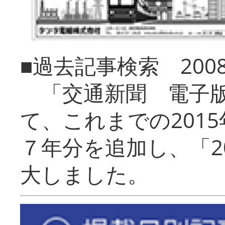
■過去記事検索 20
「交通新聞 電子版
て、これまでの201
７年分を追加し、「2
大しました