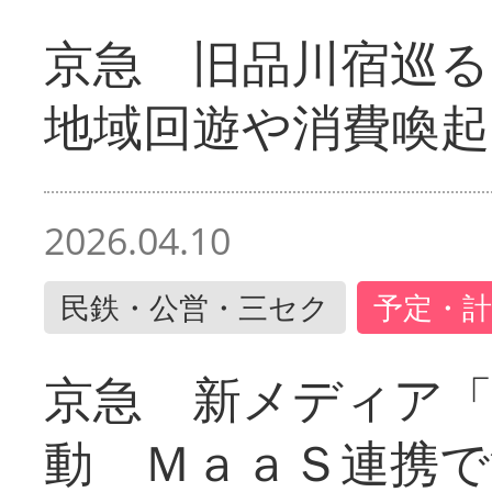
京急 旧品川宿巡
地域回遊や消費喚起
2026.04.10
民鉄・公営・三セク
予定・計
京急 新メディア
動 ＭａａＳ連携で