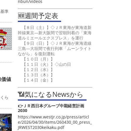
nbun/videos
み基準
🆕週間予定表
【８日（土）】◇ＪＲ東海が東海道新
幹線東京―新大阪間で翌朝到着の「東海
道ルミエールエクスプレス」を運行
【９日（日）】◇ＪＲ東海が東海道線
三島―大垣間で夜行列車「ムーンライト
ながら」を復刻運転
【１０日（月）】
【１１日（火）】◇山の日
【１２日（水）】
【１３日（木）】
線価値
【１４日（金）】
カ
📶気になるNewsから
のくら
👉ＪＲ西日本グループ中期経営計画
2030
https://www.westjr.co.jp/press/articl
e/2026/04/30/items/260430_00_press_
JRWEST2030keikaku.pdf