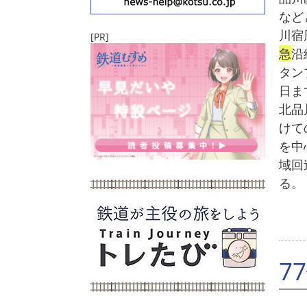
など
川宿
[PR]
急
沿
タン
日ま
北品
けて
を中
域回
る。
7