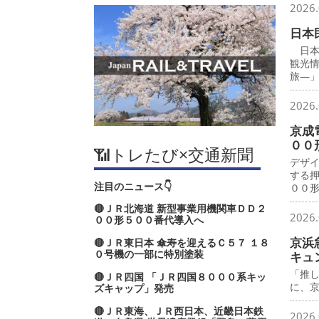
2026.
日本
日本
観光
旅―
2026.
京成
００
📶トレたび×交通新聞
デザ
する
注目のニュース👇
００
🔴ＪＲ北海道 新型事業用機関車ＤＤ２
2026.
００形５００番代導入へ
京浜
🔴ＪＲ東日本 傘寿を迎えるＣ５７ １８
０号機の一部に特別塗装
キュ
「推
🔴ＪＲ四国 「ＪＲ四国８０００系キッ
に、
ズキャップ」発売
🔴ＪＲ東海、ＪＲ西日本、近畿日本鉄
2026.