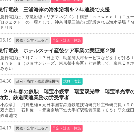
急行電鉄 三浦海岸の海水浴場を２年連続で支援
急行電鉄は、京急沿線エリアマネジメント構想「ｎｅｗｃａｌ（ニュ
プロジェクト」の一環として、神奈川県三浦市に開設される海水浴場「
 ＦＵＮ
06.19
民鉄・公営・三セク
予定・計画・施策
急行電鉄 ホテルステイ産後ケア事業の実証第２弾
急行電鉄は７月７～１７日まで、助産師人材サービスなどを手がける
－ｓｈｅ，ｓ（ジョサンシーズ、東京都中央区）と連携して、京急ＥＸ
とみらい
04.30
政府・省庁・鉄道運輸機構
式典・表彰
 ２６年春の叙勲 瑞宝小綬章 瑞宝双光章 瑞宝単光章
功労、鉄道関連業務功労受章者
宝小綬章】 河野忠雄＝元日本国有鉄道鉄道技術研究所主幹研究員（９
宝双光章】 石川俊一＝元東京地下鉄大手町駅務管区長（６５）▽久保
武鉄道池袋
04.17
民鉄・公営・三セク
予定・計画・施策