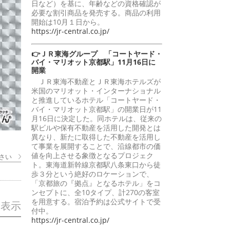
日など）を基に、年齢などの資格確認が
必要な割引商品を発売する。商品の利用
開始は10月１日から。
https://jr-central.co.jp/
👉ＪＲ東海グループ 「コートヤード・
バイ・マリオット京都駅」11月16日に
開業
ＪＲ東海不動産とＪＲ東海ホテルズが
米国のマリオット・インターナショナル
と推進しているホテル「コートヤード・
バイ・マリオット京都駅」の開業日が11
月16日に決定した。同ホテルは、従来の
駅ビルや保有不動産を活用した開発とは
異なり、新たに取得した不動産を活用し
て事業を展開することで、沿線都市の価
値を向上させる象徴となるプロジェク
さい
ト。東海道新幹線京都駅八条東口から徒
歩３分という絶好のロケーションで、
「京都旅の『拠点』となるホテル」をコ
ンセプトに、全10タイプ、計270の客室
を用意する。宿泊予約は公式サイトで受
を表示
付中。
https://jr-central.co.jp/