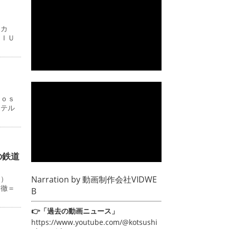
ーカ
ＭＩＵ
Ｊｏｓ
ホテル
の鉄道
Narration by
動画制作会社VIDWE
０）
田徹＝
B
👉「過去の動画ニュース」
https://www.youtube.com/@kotsushi