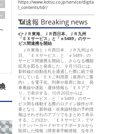
https://www.kotsu.co.jp/service/digita
l_contents/tdr/
📶速報 Breaking news
〜
👉ＪＲ東海、ＪＲ西日本、ＪＲ九州
「ＥＸサービス」と「ｅ5489」のサー
ビス間連携を開始
ＪＲ東海とＪＲ西日本、ＪＲ九州は６
日、「ＥＸサービス」と「ｅ5489」の
サービス間連携を開始し、さらなる機能
拡充を図ると発表した。９月15日には、
新幹線の自動改札を通過した際に紙で発
行している「ＥＸご利用票（座席のご案
内）」を電子化。列車や座席に加え、発
喚
車番線や遅延・運休情報も「ＥＸアプ
リ」で表示する。10月20日からは、
「ＥＸサービス」と「ｅ5489」のサー
ビス間を移動する際のログイン操作が不
要となり、新幹線・在来線特急の予約情
報はそれぞれのアプリでをまとめて表示
する。このほか、「ＥＸサービス」でマ
イナンバーカードやマイナポータルから
取得した情報（障害者手帳情報、生年月