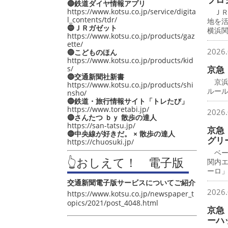
🔵鉄道ダイヤ情報アプリ
https://www.kotsu.co.jp/service/digita
ＪＲ
l_contents/tdr/
地を
🔵ＪＲガゼット
横浜
https://www.kotsu.co.jp/products/gaz
ette/
2026.
🔵こどものほん
https://www.kotsu.co.jp/products/kid
s/
京急
🔵交通新聞社新書
京浜
https://www.kotsu.co.jp/products/shi
ルー
nsho/
🔵鉄道・旅行情報サイト「トレたび」
https://www.toretabi.jp/
2026.
🔵さんたつ ｂｙ 散歩の達人
https://san-tatsu.jp/
京急
🔵中央線が好きだ。 × 散歩の達人
グリ
https://chuosuki.jp/
ベー
👆おしえて！ 電子版
関内
ーロ
交通新聞電子版サービスについてご紹介
2026.
https://www.kotsu.co.jp/newspaper_t
opics/2021/post_4048.html
京急
ーハ