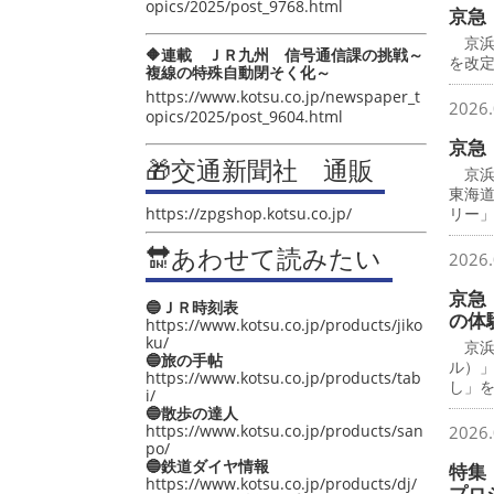
opics/2025/post_9768.html
京急
京浜
🔶連載 ＪＲ九州 信号通信課の挑戦～
を改
複線の特殊自動閉そく化～
https://www.kotsu.co.jp/newspaper_t
2026.
opics/2025/post_9604.html
京急
🎁交通新聞社 通販
京浜
東海
https://zpgshop.kotsu.co.jp/
リー
🔛あわせて読みたい
2026.
京急
🔵ＪＲ時刻表
の体
https://www.kotsu.co.jp/products/jiko
ku/
京浜
🔵旅の手帖
ル）
https://www.kotsu.co.jp/products/tab
し」
i/
🔵散歩の達人
https://www.kotsu.co.jp/products/san
2026.
po/
🔵鉄道ダイヤ情報
特集
https://www.kotsu.co.jp/products/dj/
プロ