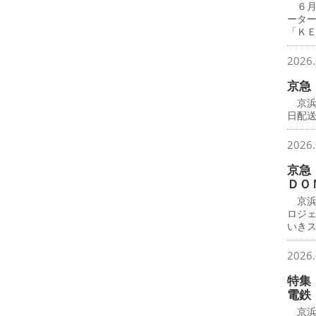
６月
ータ
「Ｋ
2026.
京急
京浜
日配
2026.
京急
ＤＯ
京浜
ロジ
いき
2026.
特集
電鉄
京浜