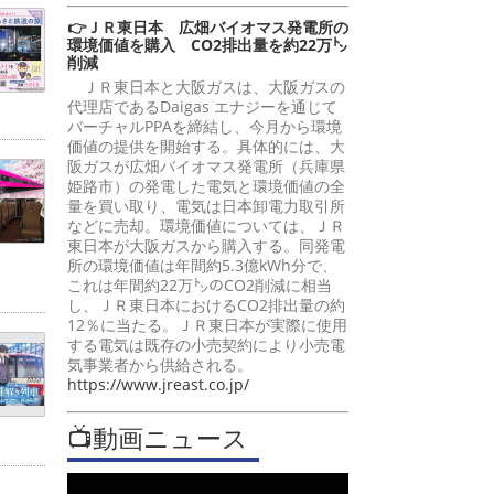
👉ＪＲ東日本 広畑バイオマス発電所の
環境価値を購入 CO2排出量を約22万㌧
削減
ＪＲ東日本と大阪ガスは、大阪ガスの
代理店であるDaigas エナジーを通じて
バーチャルPPAを締結し、今月から環境
価値の提供を開始する。具体的には、大
阪ガスが広畑バイオマス発電所（兵庫県
姫路市）の発電した電気と環境価値の全
量を買い取り、電気は日本卸電力取引所
などに売却。環境価値については、ＪＲ
東日本が大阪ガスから購入する。同発電
所の環境価値は年間約5.3億kWh分で、
これは年間約22万㌧のCO2削減に相当
し、ＪＲ東日本におけるCO2排出量の約
12％に当たる。ＪＲ東日本が実際に使用
する電気は既存の小売契約により小売電
気事業者から供給される。
https://www.jreast.co.jp/
📺動画ニュース