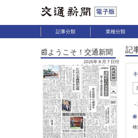
記事分類
業種分類
記
📰ようこそ！交通新聞
2026年８月７日付
－
検