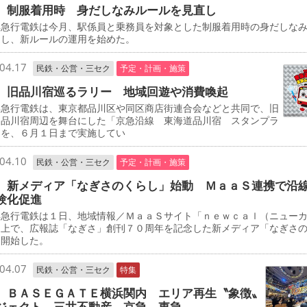
 制服着用時 身だしなみルールを見直し
急行電鉄は今月、駅係員と乗務員を対象とした制服着用時の身だしな
定し、新ルールの運用を始めた。
04.17
民鉄・公営・三セク
予定・計画・施策
 旧品川宿巡るラリー 地域回遊や消費喚起
急行電鉄は、東京都品川区や同区商店街連合会などと共同で、旧
道品川宿周辺を舞台にした「京急沿線 東海道品川宿 スタンプラ
」を、６月１日まで実施してい
04.10
民鉄・公営・三セク
予定・計画・施策
 新メディア「なぎさのくらし」始動 ＭａａＳ連携で沿
験化促進
急行電鉄は１日、地域情報／ＭａａＳサイト「ｎｅｗｃａｌ（ニュー
」上で、広報誌「なぎさ」創刊７０周年を記念した新メディア「なぎさ
を開始した。
04.07
民鉄・公営・三セク
特集
 ＢＡＳＥＧＡＴＥ横浜関内 エリア再生〝象徴〟
ジェクト 三井不動産、京急、東急