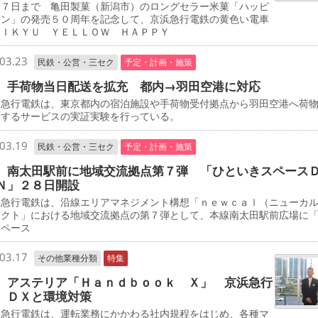
７日まで 亀田製菓（新潟市）のロングセラー米菓「ハッピ
ーン」の発売５０周年を記念して、京浜急行電鉄の黄色い電車
ＥＩＫＹＵ ＹＥＬＬＯＷ ＨＡＰＰＹ
03.23
民鉄・公営・三セク
予定・計画・施策
 手荷物当日配送を拡充 都内→羽田空港に対応
急行電鉄は、東京都内の宿泊施設や手荷物受付拠点から羽田空港へ荷
送するサービスの実証実験を行っている。
03.19
民鉄・公営・三セク
予定・計画・施策
 南太田駅前に地域交流拠点第７弾 「ひといきスペース
Ｎ」２８日開設
急行電鉄は、沿線エリアマネジメント構想「ｎｅｗｃａｌ（ニューカ
ェクト」における地域交流拠点の第７弾として、本線南太田駅前広場に
スペース
03.17
その他業種分類
特集
 アステリア「Ｈａｎｄｂｏｏｋ Ｘ」 京浜急行
 ＤＸと環境対策
急行電鉄は、運転業務にかかわる社内規程をはじめ、各種マ