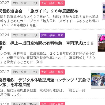
07.27
民鉄・公営・三セク
予定・計画・施策
民営鉄道協会 「旅ガイド」２６年度版配布
民営鉄道協会はきょう２７日から、加盟する地方民鉄５６社の沿線
情報をまとめたガイドブック「地方民鉄 旅ガイド―ふるさと鉄道の
」（２０２６年度版）を配
07.24
民鉄・公営・三セク
営業・事業・車両
電鉄 押上―成田空港間の有料特急 車両形式は３９
形
イン公表、愛称募集 京成電鉄は、２０２８年度の運行開始を予定
押上―成田空港間の新型有料特急列車について、車両形式を「３９
形」と決定するとともに、列車
07.17
民鉄・公営・三セク
予定・計画・施策
急行電鉄 デジタル体験型周遊コンテンツ「京急で
ン旅」を本格展開
し活」軸に沿線周遊を促進 京浜急行電鉄は、「推しと一緒
京急で旅しよう。
07.10
民鉄・公営・三セク
予定・計画・施策