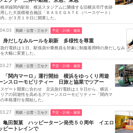
根岸線関内駅前、横浜スタジアムに隣接する旧横浜市庁舎跡
活用した大規模複合施設「ＢＡＳＥＧＡＴＥ（ベースゲート）
関内」が３月１９日に開業した。
04.03
民鉄・公営・三セク
予定・計画・施策
 身だしなみルールを刷新 多様性を尊重
急行電鉄は１日、駅係員や乗務員を対象に制服着用時の身だしなみ
ルを大幅に変更した。
03.27
民鉄・公営・三セク
予定・計画・施策
 「関内マーロ」運行開始 横浜をゆっくり周遊
ーンスローモビリティー 日旅と協業でツアー
スゲート開業に合わせ 京浜急行電鉄は１９日から、横浜・
エリアの回遊性を高めるグリーンスローモビリティー「関内マ
」の本格運行を開始した。
03.27
民鉄・公営・三セク
予定・計画・施策
 亀田製菓 ハッピーターン発売５０周年 イエロ
ッピートレインで