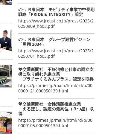
👉ＪＲ東日本 モビリティ事業で中長期
戦略「PRIDE & INTEGRITY」策定
https://www.jreast.co.jp/press/2025/2
0250909_ho03.pdf
👉ＪＲ東日本 グループ経営ビジョン
「勇翔 2034」
https://www.jreast.co.jp/press/2025/2
0250701_ho03.pdf
💖交通新聞社 不妊治療と仕事の両立支
援に取り組む先進企業
「プラチナくるみんプラス」認定を取得
https://prtimes.jp/main/html/rd/p/00
0000121.000050139.html
💖交通新聞社 女性活躍推進企業
「えるぼし」認定の最高位（３つ星）取
得
https://prtimes.jp/main/html/rd/p/00
0000105.000050139.html