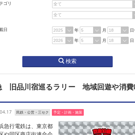
テゴリ
載日
年
月
日
年
月
日
検索
急 旧品川宿巡るラリー 地域回遊や消費
04.17
民鉄・公営・三セク
予定・計画・施策
急行電鉄は、東京都
区や同区商店街連合会