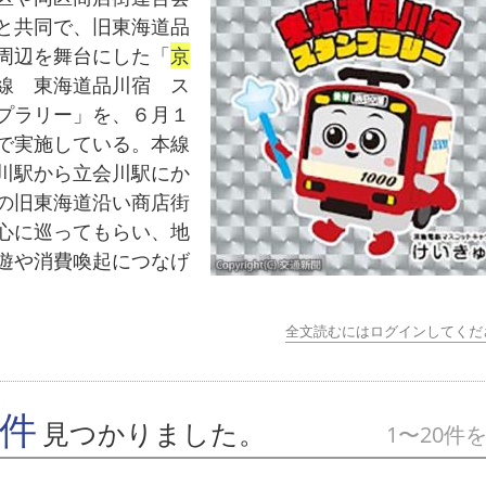
と共同で、旧東海道品
周辺を舞台にした「
京
線 東海道品川宿 ス
プラリー」を、６月１
で実施している。本線
川駅から立会川駅にか
の旧東海道沿い商店街
心に巡ってもらい、地
遊や消費喚起につなげ
全文読むにはログインしてくだ
7件
見つかりました。
1〜20件