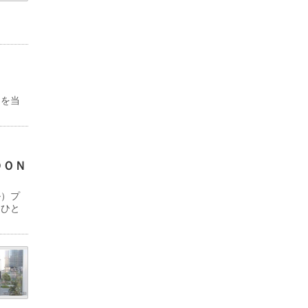
物を当
ＤＯＮ
ル）プ
「ひと