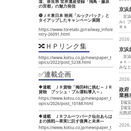
道、奈良県 世界遺産登録「飛鳥・藤原
の宮都」の魅力発信
京浜
🔴ＪＲ東日本 映画「ルックバック」と
京浜
タイアップしたキャンペーン展開
ル）
ＲＡ
https://www.toretabi.jp/railway_info/e
ntry-26091.html
2026.
🔀ＨＰリンク集
京浜
京浜
https://www.kotsu.co.jp/newspaper_t
ａｎ
opics/2022/post_5238.html
みな
✅連載企画
2026.
🔶連載 ＪＲ貨物「梅田峠に挑む～ＪＲ
政府
貨物 プッシュ・プル運転導入～」
業務
https://www.kotsu.co.jp/newspaper_t
【瑞
opics/2026/post_10188.html
【瑞
元西
🔶連載 ＪＲフルーツパーク仙台あらは
まの挑戦―果実に託す復興と未来―
2026.
https://www.kotsu.co.jp/newspaper_t