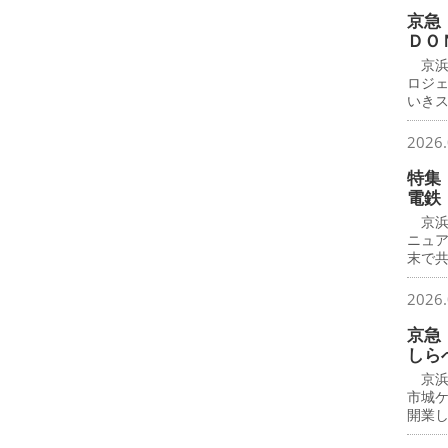
京急
ＤＯ
京浜
ロジ
いき
2026.
特集
電鉄
京浜
ニュ
末で
2026.
京急
しら
京浜
市城
開業