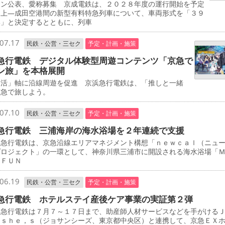
イン公表、愛称募集 京成電鉄は、２０２８年度の運行開始を予定
押上―成田空港間の新型有料特急列車について、車両形式を「３９
形」と決定するとともに、列車
07.17
民鉄・公営・三セク
予定・計画・施策
急行電鉄 デジタル体験型周遊コンテンツ「京急で
ン旅」を本格展開
し活」軸に沿線周遊を促進 京浜急行電鉄は、「推しと一緒
京急で旅しよう。
07.10
民鉄・公営・三セク
予定・計画・施策
急行電鉄 三浦海岸の海水浴場を２年連続で支援
急行電鉄は、京急沿線エリアマネジメント構想「ｎｅｗｃａｌ（ニュ
プロジェクト」の一環として、神奈川県三浦市に開設される海水浴場「
 ＦＵＮ
06.19
民鉄・公営・三セク
予定・計画・施策
急行電鉄 ホテルステイ産後ケア事業の実証第２弾
急行電鉄は７月７～１７日まで、助産師人材サービスなどを手がける
－ｓｈｅ，ｓ（ジョサンシーズ、東京都中央区）と連携して、京急ＥＸ