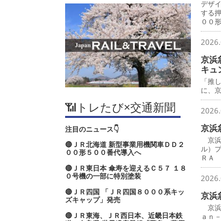
デザ
する
００
2026.
京浜
キュ
「推
に、
📶トレたび×交通新聞
2026.
京浜
注目のニュース👇
京浜
🔴ＪＲ北海道 新型事業用機関車ＤＤ２
ル）
００形５００番代導入へ
ＲＡ
🔴ＪＲ東日本 傘寿を迎えるＣ５７ １８
０号機の一部に特別塗装
2026.
🔴ＪＲ四国 「ＪＲ四国８０００系キッ
京浜
ズキャップ」発売
京浜
🔴ＪＲ東海、ＪＲ西日本、近畿日本鉄
ａｎ