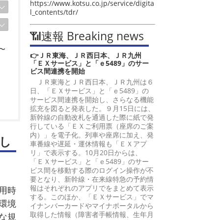
https://www.kotsu.co.jp/service/digita
l_contents/tdr/
📶速報 Breaking news
〜
👉ＪＲ東海、ＪＲ西日本、ＪＲ九州
「ＥＸサービス」と「ｅ5489」のサー
ビス間連携を開始
ＪＲ東海とＪＲ西日本、ＪＲ九州は６
日、「ＥＸサービス」と「ｅ5489」の
サービス間連携を開始し、さらなる機能
拡充を図ると発表した。９月15日には、
新幹線の自動改札を通過した際に紙で発
行している「ＥＸご利用票（座席のご案
内）」を電子化。列車や座席に加え、発
し
車番線や遅延・運休情報も「ＥＸアプ
リ」で表示する。10月20日からは、
「ＥＸサービス」と「ｅ5489」のサー
ビス間を移動する際のログイン操作が不
要となり、新幹線・在来線特急の予約情
報はそれぞれのアプリでをまとめて表示
用時
する。このほか、「ＥＸサービス」でマ
環境
イナンバーカードやマイナポータルから
取得した情報（障害者手帳情報、生年月
な規