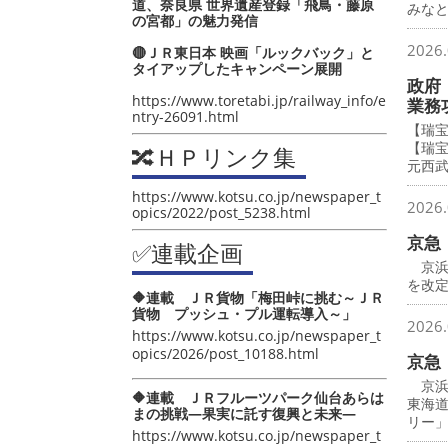
道、奈良県 世界遺産登録「飛鳥・藤原
みな
の宮都」の魅力発信
2026.
🔴ＪＲ東日本 映画「ルックバック」と
タイアップしたキャンペーン展開
政府
https://www.toretabi.jp/railway_info/e
業務
ntry-26091.html
【瑞
【瑞
🔀ＨＰリンク集
元西
https://www.kotsu.co.jp/newspaper_t
2026.
opics/2022/post_5238.html
京急
✅連載企画
京浜
を改
🔶連載 ＪＲ貨物「梅田峠に挑む～ＪＲ
貨物 プッシュ・プル運転導入～」
2026.
https://www.kotsu.co.jp/newspaper_t
opics/2026/post_10188.html
京急
京浜
🔶連載 ＪＲフルーツパーク仙台あらは
東海
まの挑戦―果実に託す復興と未来―
リー
https://www.kotsu.co.jp/newspaper_t