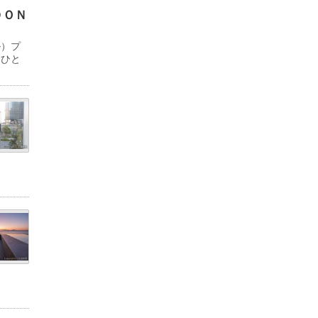
ＤＯＮ
ル）プ
「ひと