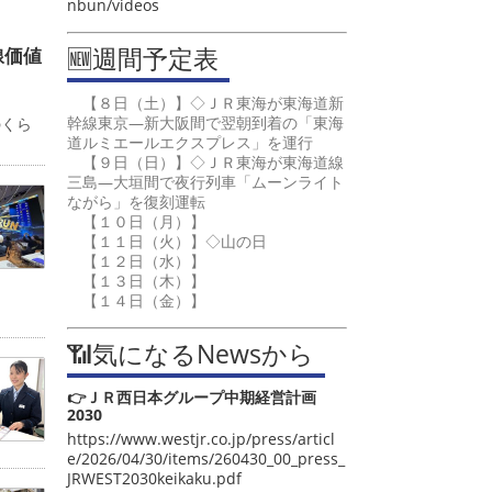
nbun/videos
🆕週間予定表
線価値
【８日（土）】◇ＪＲ東海が東海道新
カ
幹線東京―新大阪間で翌朝到着の「東海
のくら
道ルミエールエクスプレス」を運行
【９日（日）】◇ＪＲ東海が東海道線
三島―大垣間で夜行列車「ムーンライト
ながら」を復刻運転
【１０日（月）】
【１１日（火）】◇山の日
【１２日（水）】
【１３日（木）】
【１４日（金）】
📶気になるNewsから
👉ＪＲ西日本グループ中期経営計画
2030
https://www.westjr.co.jp/press/articl
e/2026/04/30/items/260430_00_press_
JRWEST2030keikaku.pdf