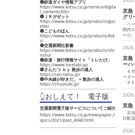
2026.
🔵鉄道ダイヤ情報アプリ
https://www.kotsu.co.jp/service/digita
京急
l_contents/tdr/
グリ
🔵ＪＲガゼット
https://www.kotsu.co.jp/products/gaz
ベー
ette/
関内
🔵こどものほん
ーロ
https://www.kotsu.co.jp/products/kid
s/
🔵交通新聞社新書
2026.
https://www.kotsu.co.jp/products/shi
nsho/
京急
🔵鉄道・旅行情報サイト「トレたび」
ーハ
https://www.toretabi.jp/
🔵さんたつ ｂｙ 散歩の達人
６月
https://san-tatsu.jp/
ータ
🔵中央線が好きだ。 × 散歩の達人
「Ｋ
https://chuosuki.jp/
👆おしえて！ 電子版
2026.
京急
交通新聞電子版サービスについてご紹介
京浜
https://www.kotsu.co.jp/newspaper_t
日配
opics/2021/post_4048.html
2026.