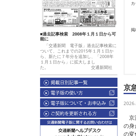
カ
掲
■過去記事検索 2008年１月１日から可
能に
「交通新聞 電子版」過去記事検索に
ついて、これまでの2015年１月１日か
ら、新たに７年分を追加し、「2008年
１月１日から」に拡大しまし
た。 交通新聞社
京
2026.
京浜
の身
の変