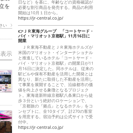
日など）を基に、年齢などの資格確認が
立を
必要な割引商品を発売する。商品の利用
開始は10月１日から。
https://jr-central.co.jp/
さい
👉ＪＲ東海グループ 「コートヤード・
バイ・マリオット京都駅」11月16日に
開業
ＪＲ東海不動産とＪＲ東海ホテルズが
米国のマリオット・インターナショナル
を表示
と推進しているホテル「コートヤード・
バイ・マリオット京都駅」の開業日が11
月16日に決定した。同ホテルは、従来の
駅ビルや保有不動産を活用した開発とは
異なり、新たに取得した不動産を活用し
て事業を展開することで、沿線都市の価
値を向上させる象徴となるプロジェク
ト。東海道新幹線京都駅八条東口から徒
歩３分という絶好のロケーションで、
「京都旅の『拠点』となるホテル」をコ
ンセプトに、全10タイプ、計270の客室
を用意する。宿泊予約は公式サイトで受
付中。
https://jr-central.co.jp/