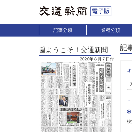
記事分類
業種分類
記
📰ようこそ！交通新聞
2026年８月７日付
－
検