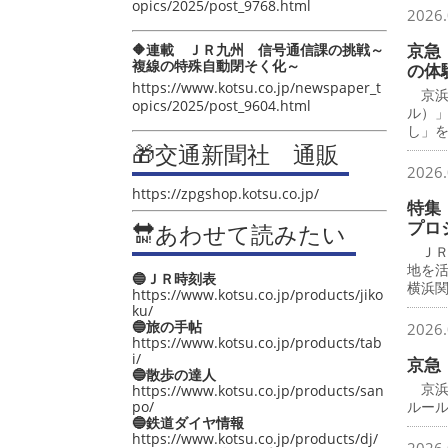
opics/2025/post_9768.html
2026.
京急
🔶連載 ＪＲ九州 信号通信課の挑戦～
複線の特殊自動閉そく化～
の体
https://www.kotsu.co.jp/newspaper_t
京浜
opics/2025/post_9604.html
ル）
し」
🎁交通新聞社 通販
2026.
https://zpgshop.kotsu.co.jp/
特集
プロ
🔛あわせて読みたい
ＪＲ
地を
🔵ＪＲ時刻表
横浜
https://www.kotsu.co.jp/products/jiko
ku/
🔵旅の手帖
2026.
https://www.kotsu.co.jp/products/tab
i/
京急
🔵散歩の達人
京浜
https://www.kotsu.co.jp/products/san
po/
ルー
🔵鉄道ダイヤ情報
https://www.kotsu.co.jp/products/dj/