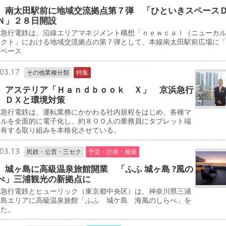
 南太田駅前に地域交流拠点第７弾 「ひといきスペース
Ｎ」２８日開設
急行電鉄は、沿線エリアマネジメント構想「ｎｅｗｃａｌ（ニューカ
ェクト」における地域交流拠点の第７弾として、本線南太田駅前広場に
スペース
03.17
その他業種分類
特集
 アステリア「Ｈａｎｄｂｏｏｋ Ｘ」 京浜急行
 ＤＸと環境対策
急行電鉄は、運転業務にかかわる社内規程をはじめ、各種マ
アルを全面的に電子化し、約８００人の乗務員にタブレット端
共有する取り組みを本格化させている。
03.13
民鉄・公営・三セク
予定・計画・施策
 城ヶ島に高級温泉旅館開業 「ふふ 城ヶ島 ?風の
べ」三浦観光の新拠点に
急行電鉄とヒューリック（東京都中央区）は、神奈川県三浦
ケ島エリアに高級温泉旅館「ふふ 城ケ島 海風のしらべ」を
した。