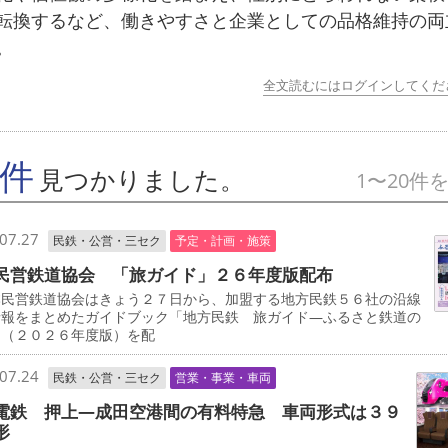
転換するなど、働きやすさと企業としての品格維持の両
。
全文読むにはログインしてくだ
7件
見つかりました。
1〜20件
07.27
民鉄・公営・三セク
予定・計画・施策
民営鉄道協会 「旅ガイド」２６年度版配布
民営鉄道協会はきょう２７日から、加盟する地方民鉄５６社の沿線
情報をまとめたガイドブック「地方民鉄 旅ガイド―ふるさと鉄道の
」（２０２６年度版）を配
07.24
民鉄・公営・三セク
営業・事業・車両
電鉄 押上―成田空港間の有料特急 車両形式は３９
形