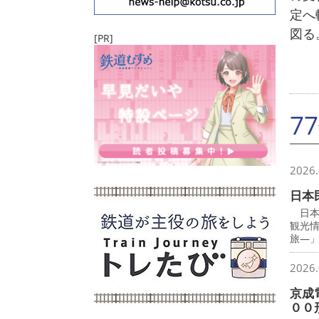
定へ
図る
[PR]
7
2026.
日本
日本
観光
旅―
2026.
京成
００