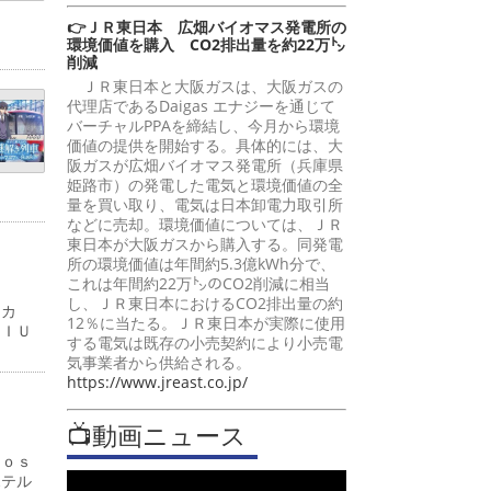
👉ＪＲ東日本 広畑バイオマス発電所の
環境価値を購入 CO2排出量を約22万㌧
削減
ＪＲ東日本と大阪ガスは、大阪ガスの
代理店であるDaigas エナジーを通じて
バーチャルPPAを締結し、今月から環境
価値の提供を開始する。具体的には、大
阪ガスが広畑バイオマス発電所（兵庫県
姫路市）の発電した電気と環境価値の全
量を買い取り、電気は日本卸電力取引所
などに売却。環境価値については、ＪＲ
東日本が大阪ガスから購入する。同発電
所の環境価値は年間約5.3億kWh分で、
これは年間約22万㌧のCO2削減に相当
し、ＪＲ東日本におけるCO2排出量の約
ーカ
12％に当たる。ＪＲ東日本が実際に使用
ＭＩＵ
する電気は既存の小売契約により小売電
気事業者から供給される。
https://www.jreast.co.jp/
📺動画ニュース
Ｊｏｓ
ホテル