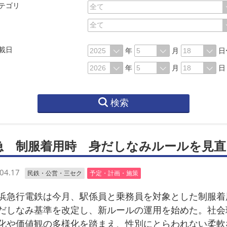
テゴリ
載日
年
月
日
年
月
日
検索
急 制服着用時 身だしなみルールを見直
04.17
民鉄・公営・三セク
予定・計画・施策
急行電鉄は今月、駅係員と乗務員を対象とした制服着
だしなみ基準を改定し、新ルールの運用を始めた。社会
化や価値観の多様化を踏まえ、性別にとらわれない柔軟