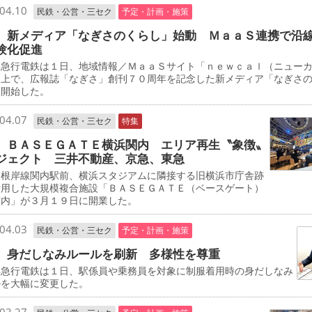
04.10
民鉄・公営・三セク
予定・計画・施策
 新メディア「なぎさのくらし」始動 ＭａａＳ連携で沿
験化促進
急行電鉄は１日、地域情報／ＭａａＳサイト「ｎｅｗｃａｌ（ニュー
」上で、広報誌「なぎさ」創刊７０周年を記念した新メディア「なぎさ
を開始した。
04.07
民鉄・公営・三セク
特集
 ＢＡＳＥＧＡＴＥ横浜関内 エリア再生〝象徴〟
ジェクト 三井不動産、京急、東急
根岸線関内駅前、横浜スタジアムに隣接する旧横浜市庁舎跡
活用した大規模複合施設「ＢＡＳＥＧＡＴＥ（ベースゲート）
関内」が３月１９日に開業した。
04.03
民鉄・公営・三セク
予定・計画・施策
 身だしなみルールを刷新 多様性を尊重
急行電鉄は１日、駅係員や乗務員を対象に制服着用時の身だしなみ
ルを大幅に変更した。