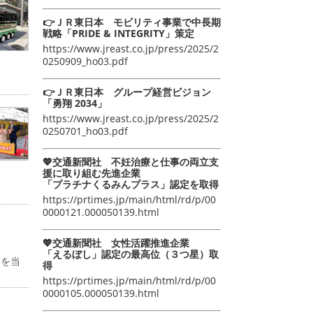
👉ＪＲ東日本 モビリティ事業で中長期
戦略「PRIDE & INTEGRITY」策定
https://www.jreast.co.jp/press/2025/2
0250909_ho03.pdf
👉ＪＲ東日本 グループ経営ビジョン
「勇翔 2034」
https://www.jreast.co.jp/press/2025/2
0250701_ho03.pdf
💖交通新聞社 不妊治療と仕事の両立支
援に取り組む先進企業
「プラチナくるみんプラス」認定を取得
https://prtimes.jp/main/html/rd/p/00
0000121.000050139.html
💖交通新聞社 女性活躍推進企業
「えるぼし」認定の最高位（３つ星）取
物を当
得
https://prtimes.jp/main/html/rd/p/00
0000105.000050139.html