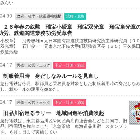
とみらい
04.30
政府・省庁・鉄道運輸機構
式典・表彰
 ２６年春の叙勲 瑞宝小綬章 瑞宝双光章 瑞宝単光章
功労、鉄道関連業務功労受章者
宝小綬章】 河野忠雄＝元日本国有鉄道鉄道技術研究所主幹研究員（９
宝双光章】 石川俊一＝元東京地下鉄大手町駅務管区長（６５）▽久保
武鉄道池袋
04.17
民鉄・公営・三セク
予定・計画・施策
 制服着用時 身だしなみルールを見直し
急行電鉄は今月、駅係員と乗務員を対象とした制服着用時の身だしな
定し、新ルールの運用を始めた。
04.17
民鉄・公営・三セク
予定・計画・施策
 旧品川宿巡るラリー 地域回遊や消費喚起
急行電鉄は、東京都品川区や同区商店街連合会などと共同で、旧
道品川宿周辺を舞台にした「京急沿線 東海道品川宿 スタンプラ
」を、６月１日まで実施してい