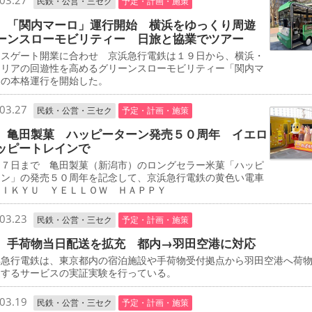
03.27
民鉄・公営・三セク
予定・計画・施策
 「関内マーロ」運行開始 横浜をゆっくり周遊
ーンスローモビリティー 日旅と協業でツアー
スゲート開業に合わせ 京浜急行電鉄は１９日から、横浜・
エリアの回遊性を高めるグリーンスローモビリティー「関内マ
」の本格運行を開始した。
03.27
民鉄・公営・三セク
予定・計画・施策
 亀田製菓 ハッピーターン発売５０周年 イエロ
ッピートレインで
７日まで 亀田製菓（新潟市）のロングセラー米菓「ハッピ
ーン」の発売５０周年を記念して、京浜急行電鉄の黄色い電車
ＥＩＫＹＵ ＹＥＬＬＯＷ ＨＡＰＰＹ
03.23
民鉄・公営・三セク
予定・計画・施策
 手荷物当日配送を拡充 都内→羽田空港に対応
急行電鉄は、東京都内の宿泊施設や手荷物受付拠点から羽田空港へ荷
送するサービスの実証実験を行っている。
03.19
民鉄・公営・三セク
予定・計画・施策