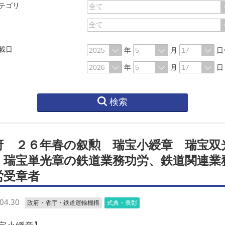
テゴリ
載日
年
月
日
年
月
日
検索
府 ２６年春の叙勲 瑞宝小綬章 瑞宝双
 瑞宝単光章の鉄道業務功労、鉄道関連業
労受章者
04.30
政府・省庁・鉄道運輸機構
式典・表彰