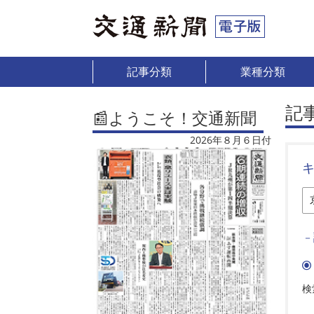
記事分類
業種分類
記
📰ようこそ！交通新聞
2026年８月６日付
－
検