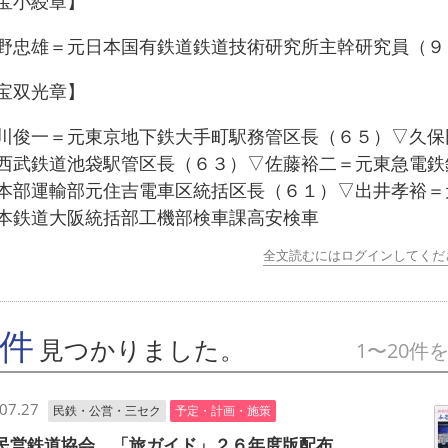
宝小綬章】
忠雄＝元日本国有鉄道鉄道技術研究所主幹研究員（９
宝双光章】
俊一＝元東京地下鉄大手町駅務管区長（６５）▽久保
西武鉄道池袋駅管区長（６３）▽佐藤裕二＝元東急電鉄
本部運輸部元住吉電車区統括区長（６１）▽出井孝裕＝
本鉄道大阪統括部工機部検車課高安検車
全文読むにはログインしてくだ
9件
見つかりました。
1〜20件
07.27
民鉄・公営・三セク
予定・計画・施策
民営鉄道協会 「旅ガイド」２６年度版配布