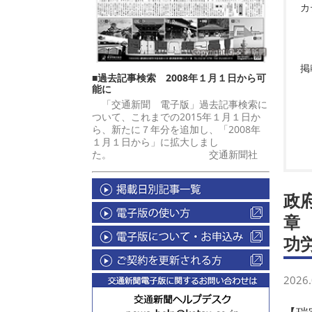
カ
掲
■過去記事検索 2008年１月１日から可
能に
「交通新聞 電子版」過去記事検索に
ついて、これまでの2015年１月１日か
ら、新たに７年分を追加し、「2008年
１月１日から」に拡大しまし
た。 交通新聞社
政
章
功
2026.