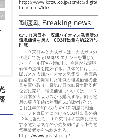
https://www.kotsu.co.jp/service/digita
l_contents/tdr/
📶速報 Breaking news
〜
👉ＪＲ東日本 広畑バイオマス発電所の
環境価値を購入 CO2排出量を約22万㌧
削減
ＪＲ東日本と大阪ガスは、大阪ガスの
代理店であるDaigas エナジーを通じて
バーチャルPPAを締結し、今月から環境
価値の提供を開始する。具体的には、大
阪ガスが広畑バイオマス発電所（兵庫県
姫路市）の発電した電気と環境価値の全
量を買い取り、電気は日本卸電力取引所
光
などに売却。環境価値については、ＪＲ
東日本が大阪ガスから購入する。同発電
務
所の環境価値は年間約5.3億kWh分で、
これは年間約22万㌧のCO2削減に相当
し、ＪＲ東日本におけるCO2排出量の約
12％に当たる。ＪＲ東日本が実際に使用
する電気は既存の小売契約により小売電
気事業者から供給される。
https://www.jreast.co.jp/