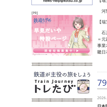
【瑞
河野
[PR]
【瑞
石川
＝元
事業
畿日
7
2026.
日本