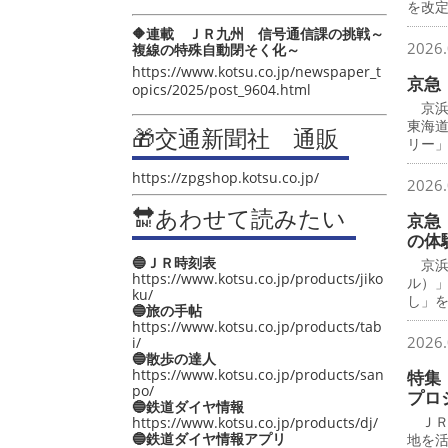
を改
🔶連載 ＪＲ九州 信号通信課の挑戦～
2026.
複線の特殊自動閉そく化～
https://www.kotsu.co.jp/newspaper_t
京急
opics/2025/post_9604.html
京浜
東海
🎁交通新聞社 通販
リー
https://zpgshop.kotsu.co.jp/
2026.
🔛あわせて読みたい
京急
の体
🔵ＪＲ時刻表
京浜
https://www.kotsu.co.jp/products/jiko
ル）
ku/
し」
🔵旅の手帖
https://www.kotsu.co.jp/products/tab
2026.
i/
🔵散歩の達人
https://www.kotsu.co.jp/products/san
特集
po/
プロ
🔵鉄道ダイヤ情報
ＪＲ
https://www.kotsu.co.jp/products/dj/
🔵鉄道ダイヤ情報アプリ
地を