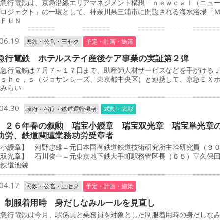
急行電鉄は、京急沿線エリアマネジメント構想「ｎｅｗｃａｌ（ニュ
プロジェクト」の一環として、神奈川県三浦市に開設される海水浴場「
 ＦＵＮ
06.19
民鉄・公営・三セク
予定・計画・施策
急行電鉄 ホテルステイ産後ケア事業の実証第２弾
急行電鉄は７月７～１７日まで、助産師人材サービスなどを手がける
－ｓｈｅ，ｓ（ジョサンシーズ、東京都中央区）と連携して、京急ＥＸ
とみらい
04.30
政府・省庁・鉄道運輸機構
式典・表彰
 ２６年春の叙勲 瑞宝小綬章 瑞宝双光章 瑞宝単光章
功労、鉄道関連業務功労受章者
宝小綬章】 河野忠雄＝元日本国有鉄道鉄道技術研究所主幹研究員（９
宝双光章】 石川俊一＝元東京地下鉄大手町駅務管区長（６５）▽久保
武鉄道池袋
04.17
民鉄・公営・三セク
予定・計画・施策
 制服着用時 身だしなみルールを見直し
急行電鉄は今月、駅係員と乗務員を対象とした制服着用時の身だしな