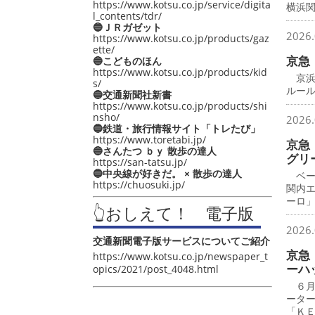
https://www.kotsu.co.jp/service/digita
横浜
l_contents/tdr/
🔵ＪＲガゼット
2026.
https://www.kotsu.co.jp/products/gaz
ette/
京急
🔵こどものほん
https://www.kotsu.co.jp/products/kid
京浜
s/
ルー
🔵交通新聞社新書
https://www.kotsu.co.jp/products/shi
nsho/
2026.
🔵鉄道・旅行情報サイト「トレたび」
https://www.toretabi.jp/
京急
🔵さんたつ ｂｙ 散歩の達人
グリ
https://san-tatsu.jp/
🔵中央線が好きだ。 × 散歩の達人
ベー
https://chuosuki.jp/
関内
ーロ
👆おしえて！ 電子版
2026.
交通新聞電子版サービスについてご紹介
京急
https://www.kotsu.co.jp/newspaper_t
ーハ
opics/2021/post_4048.html
６月
ータ
「Ｋ