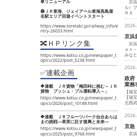
車リニューアル
京浜
ル）
🔴ＪＲ東海、ジェイアール東海髙島屋
ＲＡ
名駅エリア回遊イベントスタート
2026.
https://www.toretabi.jp/railway_info/e
ntry-26033.html
京浜
🔀ＨＰリンク集
京浜
ａｎ
みな
https://www.kotsu.co.jp/newspaper_t
opics/2022/post_5238.html
2026.
✅連載企画
政府
業務
🔶連載 ＪＲ貨物「梅田峠に挑む～ＪＲ
貨物 プッシュ・プル運転導入～」
【瑞
【瑞
https://www.kotsu.co.jp/newspaper_t
元西
opics/2026/post_10188.html
2026.
🔶連載 ＪＲフルーツパーク仙台あらは
まの挑戦―果実に託す復興と未来―
京急
https://www.kotsu.co.jp/newspaper_t
京浜
opics/2025/post_9768.html