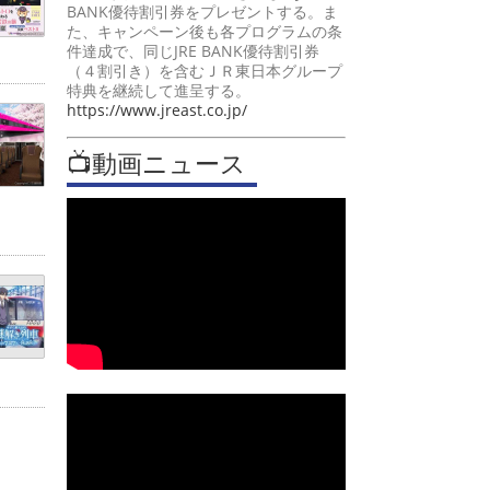
BANK優待割引券をプレゼントする。ま
た、キャンペーン後も各プログラムの条
件達成で、同じJRE BANK優待割引券
（４割引き）を含むＪＲ東日本グループ
特典を継続して進呈する。
https://www.jreast.co.jp/
📺動画ニュース