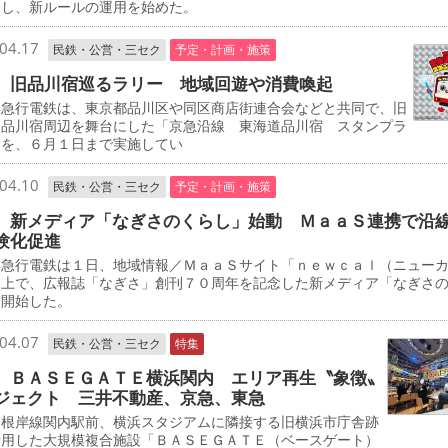
定し、新ルールの運用を始めた。
04.17
民鉄・公営・三セク
予定・計画・施策
 旧品川宿巡るラリー 地域回遊や消費喚起
急行電鉄は、東京都品川区や同区商店街連合会などと共同で、旧
道品川宿周辺を舞台にした「京急沿線 東海道品川宿 スタンプラ
」を、６月１日まで実施してい
04.10
民鉄・公営・三セク
予定・計画・施策
 新メディア「なぎさのくらし」始動 ＭａａＳ連携で沿
験化促進
急行電鉄は１日、地域情報／ＭａａＳサイト「ｎｅｗｃａｌ（ニュー
」上で、広報誌「なぎさ」創刊７０周年を記念した新メディア「なぎさ
を開始した。
04.07
民鉄・公営・三セク
特集
 ＢＡＳＥＧＡＴＥ横浜関内 エリア再生〝象徴〟
ジェクト 三井不動産、京急、東急
根岸線関内駅前、横浜スタジアムに隣接する旧横浜市庁舎跡
活用した大規模複合施設「ＢＡＳＥＧＡＴＥ（ベースゲート）