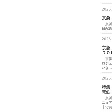
2026.
京急
京浜
日配
2026.
京急
ＤＯ
京浜
ロジ
いき
2026.
特集
電鉄
京浜
ニュ
末で