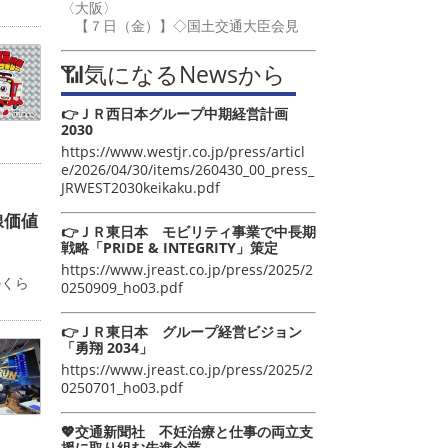
〈大阪〉
【７日（金）】◇国土交通大臣会見
📶気になるNewsから
👉ＪＲ西日本グループ中期経営計画
2030
https://www.westjr.co.jp/press/articl
e/2026/04/30/items/260430_00_press_
JRWEST2030keikaku.pdf
線価値
👉ＪＲ東日本 モビリティ事業で中長期
戦略「PRIDE & INTEGRITY」策定
カ
https://www.jreast.co.jp/press/2025/2
のくら
0250909_ho03.pdf
👉ＪＲ東日本 グループ経営ビジョン
「勇翔 2034」
https://www.jreast.co.jp/press/2025/2
0250701_ho03.pdf
💖交通新聞社 不妊治療と仕事の両立支
援に取り組む先進企業