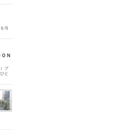
物を当
ＤＯＮ
ル）プ
「ひと