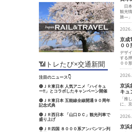
日本
観光
旅―
2026.
京成
００
デザ
する
📶トレたび×交通新聞
００
2026.
注目のニュース👇
京浜
🔴ＪＲ東日本 人気アニメ「ハイキュ
ー‼」とコラボしたキャンペーン開催
キュ
「推
🔴ＪＲ東日本 五能線全線開通９０周年
に、
記念式典
🔴ＪＲ西日本 「山口ＤＣ」観光列車で
2026.
盛り上げ
京浜
🔴ＪＲ四国 ８０００系アンパンマン列