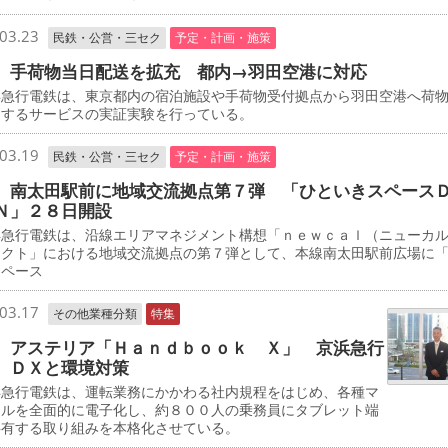
03.23
民鉄・公営・三セク
予定・計画・施策
 手荷物当日配送を拡充 都内→羽田空港に対応
急行電鉄は、東京都内の宿泊施設や手荷物受付拠点から羽田空港へ荷
送するサービスの実証実験を行っている。
03.19
民鉄・公営・三セク
予定・計画・施策
 南太田駅前に地域交流拠点第７弾 「ひといきスペース
Ｎ」２８日開設
急行電鉄は、沿線エリアマネジメント構想「ｎｅｗｃａｌ（ニューカ
ェクト」における地域交流拠点の第７弾として、本線南太田駅前広場に
スペース
03.17
その他業種分類
特集
 アステリア「Ｈａｎｄｂｏｏｋ Ｘ」 京浜急行
 ＤＸと環境対策
急行電鉄は、運転業務にかかわる社内規程をはじめ、各種マ
アルを全面的に電子化し、約８００人の乗務員にタブレット端
共有する取り組みを本格化させている。