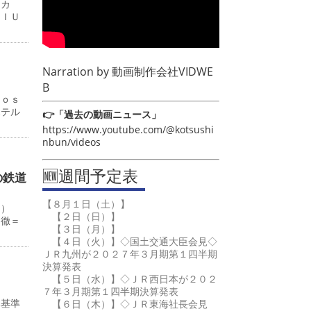
ーカ
ＭＩＵ
Narration by
動画制作会社VIDWE
B
Ｊｏｓ
ホテル
👉「過去の動画ニュース」
https://www.youtube.com/@kotsushi
nbun/videos
🆕週間予定表
の鉄道
【８月１日（土）】
０）
【２日（日）】
田徹＝
【３日（月）】
【４日（火）】◇国土交通大臣会見◇
ＪＲ九州が２０２７年３月期第１四半期
決算発表
【５日（水）】◇ＪＲ西日本が２０２
７年３月期第１四半期決算発表
み基準
【６日（木）】◇ＪＲ東海社長会見