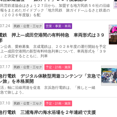
民営鉄道協会はきょう２７日から、加盟する地方民鉄５６社の沿線
情報をまとめたガイドブック「地方民鉄 旅ガイド―ふるさと鉄道の
」（２０２６年度版）を配
07.24
民鉄・公営・三セク
営業・事業・車両
電鉄 押上―成田空港間の有料特急 車両形式は３９
形
イン公表、愛称募集 京成電鉄は、２０２８年度の運行開始を予定
押上―成田空港間の新型有料特急列車について、車両形式を「３９
形」と決定するとともに、列車
07.17
民鉄・公営・三セク
予定・計画・施策
急行電鉄 デジタル体験型周遊コンテンツ「京急で
ン旅」を本格展開
し活」軸に沿線周遊を促進 京浜急行電鉄は、「推しと一緒
京急で旅しよう。
07.10
民鉄・公営・三セク
予定・計画・施策
急行電鉄 三浦海岸の海水浴場を２年連続で支援