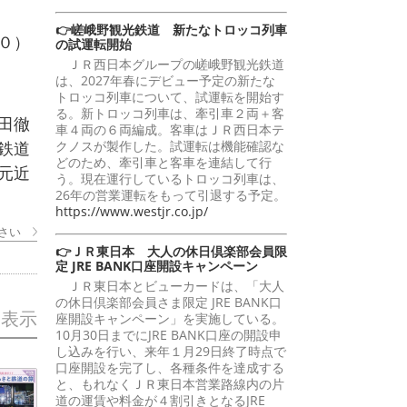
👉嵯峨野観光鉄道 新たなトロッコ列車
０）
の試運転開始
ＪＲ西日本グループの嵯峨野観光鉄道
は、2027年春にデビュー予定の新たな
トロッコ列車について、試運転を開始す
る。新トロッコ列車は、牽引車２両＋客
田徹
車４両の６両編成。客車はＪＲ西日本テ
クノスが製作した。試運転は機能確認な
鉄道
どのため、牽引車と客車を連結して行
元近
う。現在運行しているトロッコ列車は、
26年の営業運転をもって引退する予定。
https://www.westjr.co.jp/
さい
👉ＪＲ東日本 大人の休日倶楽部会員限
定 JRE BANK口座開設キャンペーン
ＪＲ東日本とビューカードは、「大人
の休日倶楽部会員さま限定 JRE BANK口
を表示
座開設キャンペーン」を実施している。
10月30日までにJRE BANK口座の開設申
し込みを行い、来年１月29日終了時点で
口座開設を完了し、各種条件を達成する
と、もれなくＪＲ東日本営業路線内の片
道の運賃や料金が４割引きとなるJRE