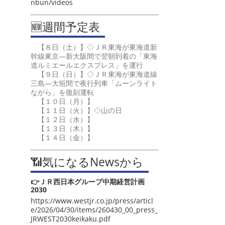
nbun/videos
🆕週間予定表
【８日（土）】◇ＪＲ東海が東海道新
幹線東京―新大阪間で翌朝到着の「東海
道ルミエールエクスプレス」を運行
【９日（日）】◇ＪＲ東海が東海道線
三島―大垣間で夜行列車「ムーンライト
ながら」を復刻運転
【１０日（月）】
【１１日（火）】◇山の日
【１２日（水）】
【１３日（木）】
【１４日（金）】
📶気になるNewsから
👉ＪＲ西日本グループ中期経営計画
2030
https://www.westjr.co.jp/press/articl
e/2026/04/30/items/260430_00_press_
JRWEST2030keikaku.pdf