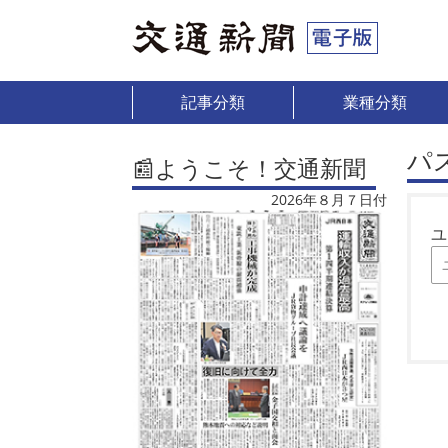
記事分類
業種分類
パ
📰ようこそ！交通新聞
2026年８月７日付
ユ