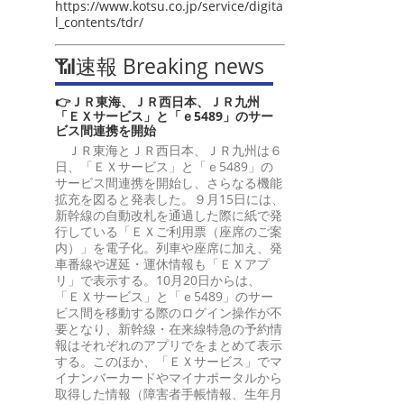
https://www.kotsu.co.jp/service/digita
l_contents/tdr/
📶速報 Breaking news
👉ＪＲ東海、ＪＲ西日本、ＪＲ九州
「ＥＸサービス」と「ｅ5489」のサー
ビス間連携を開始
ＪＲ東海とＪＲ西日本、ＪＲ九州は６
日、「ＥＸサービス」と「ｅ5489」の
サービス間連携を開始し、さらなる機能
拡充を図ると発表した。９月15日には、
新幹線の自動改札を通過した際に紙で発
行している「ＥＸご利用票（座席のご案
内）」を電子化。列車や座席に加え、発
車番線や遅延・運休情報も「ＥＸアプ
リ」で表示する。10月20日からは、
「ＥＸサービス」と「ｅ5489」のサー
ビス間を移動する際のログイン操作が不
要となり、新幹線・在来線特急の予約情
報はそれぞれのアプリでをまとめて表示
する。このほか、「ＥＸサービス」でマ
イナンバーカードやマイナポータルから
取得した情報（障害者手帳情報、生年月