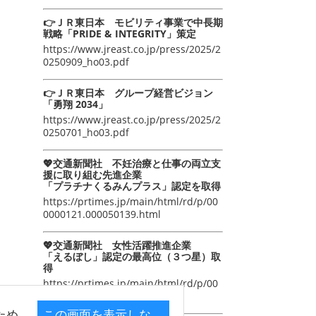
👉ＪＲ東日本 モビリティ事業で中長期
戦略「PRIDE & INTEGRITY」策定
https://www.jreast.co.jp/press/2025/2
0250909_ho03.pdf
👉ＪＲ東日本 グループ経営ビジョン
「勇翔 2034」
https://www.jreast.co.jp/press/2025/2
0250701_ho03.pdf
💖交通新聞社 不妊治療と仕事の両立支
援に取り組む先進企業
「プラチナくるみんプラス」認定を取得
https://prtimes.jp/main/html/rd/p/00
0000121.000050139.html
💖交通新聞社 女性活躍推進企業
「えるぼし」認定の最高位（３つ星）取
得
https://prtimes.jp/main/html/rd/p/00
0000105.000050139.html
ため
この画面を表示しな