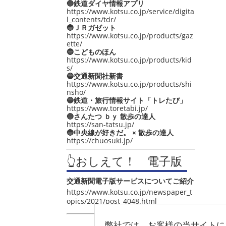
🔵鉄道ダイヤ情報アプリ
https://www.kotsu.co.jp/service/digita
l_contents/tdr/
🔵ＪＲガゼット
https://www.kotsu.co.jp/products/gaz
ette/
🔵こどものほん
https://www.kotsu.co.jp/products/kid
s/
🔵交通新聞社新書
https://www.kotsu.co.jp/products/shi
nsho/
🔵鉄道・旅行情報サイト「トレたび」
https://www.toretabi.jp/
🔵さんたつ ｂｙ 散歩の達人
https://san-tatsu.jp/
🔵中央線が好きだ。 × 散歩の達人
https://chuosuki.jp/
👆おしえて！ 電子版
交通新聞電子版サービスについてご紹介
https://www.kotsu.co.jp/newspaper_t
opics/2021/post_4048.html
弊社では、お客様の当サイトに