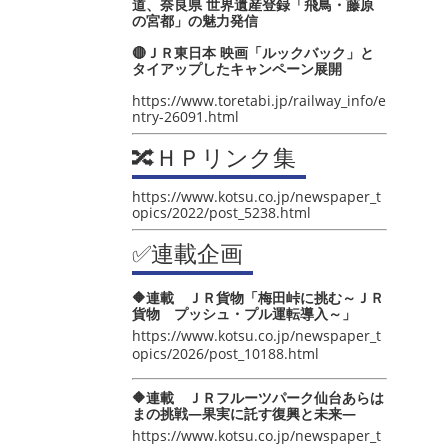
道、奈良県 世界遺産登録「飛鳥・藤原
の宮都」の魅力発信
🔴ＪＲ東日本 映画「ルックバック」と
タイアップしたキャンペーン展開
https://www.toretabi.jp/railway_info/e
ntry-26091.html
🔀ＨＰリンク集
https://www.kotsu.co.jp/newspaper_t
opics/2022/post_5238.html
✅連載企画
🔶連載 ＪＲ貨物「梅田峠に挑む～ＪＲ
貨物 プッシュ・プル運転導入～」
https://www.kotsu.co.jp/newspaper_t
opics/2026/post_10188.html
🔶連載 ＪＲフルーツパーク仙台あらは
まの挑戦―果実に託す復興と未来―
https://www.kotsu.co.jp/newspaper_t