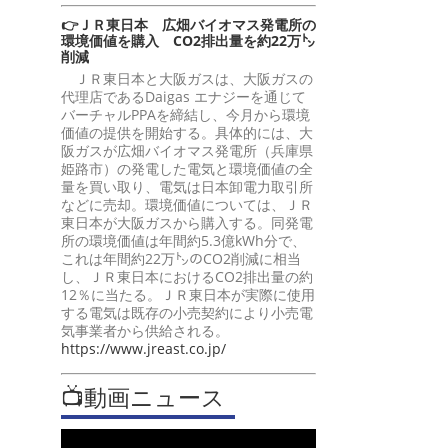
👉ＪＲ東日本 広畑バイオマス発電所の
環境価値を購入 CO2排出量を約22万㌧
削減
ＪＲ東日本と大阪ガスは、大阪ガスの
代理店であるDaigas エナジーを通じて
バーチャルPPAを締結し、今月から環境
価値の提供を開始する。具体的には、大
阪ガスが広畑バイオマス発電所（兵庫県
姫路市）の発電した電気と環境価値の全
量を買い取り、電気は日本卸電力取引所
などに売却。環境価値については、ＪＲ
東日本が大阪ガスから購入する。同発電
所の環境価値は年間約5.3億kWh分で、
これは年間約22万㌧のCO2削減に相当
し、ＪＲ東日本におけるCO2排出量の約
12％に当たる。ＪＲ東日本が実際に使用
する電気は既存の小売契約により小売電
気事業者から供給される。
https://www.jreast.co.jp/
📺動画ニュース