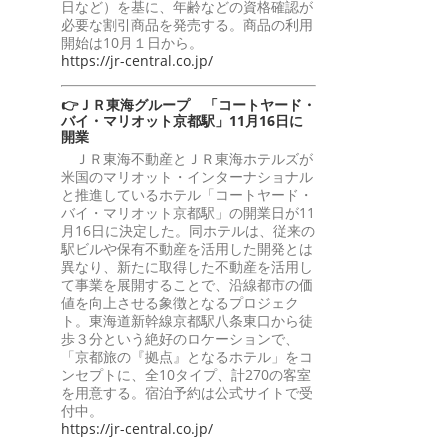
日など）を基に、年齢などの資格確認が
必要な割引商品を発売する。商品の利用
開始は10月１日から。
https://jr-central.co.jp/
👉ＪＲ東海グループ 「コートヤード・
バイ・マリオット京都駅」11月16日に
開業
ＪＲ東海不動産とＪＲ東海ホテルズが
米国のマリオット・インターナショナル
と推進しているホテル「コートヤード・
バイ・マリオット京都駅」の開業日が11
月16日に決定した。同ホテルは、従来の
駅ビルや保有不動産を活用した開発とは
異なり、新たに取得した不動産を活用し
て事業を展開することで、沿線都市の価
値を向上させる象徴となるプロジェク
ト。東海道新幹線京都駅八条東口から徒
歩３分という絶好のロケーションで、
「京都旅の『拠点』となるホテル」をコ
ンセプトに、全10タイプ、計270の客室
を用意する。宿泊予約は公式サイトで受
付中。
https://jr-central.co.jp/