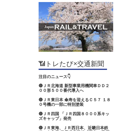
📶トレたび×交通新聞
注目のニュース👇
🔴ＪＲ北海道 新型事業用機関車ＤＤ２
００形５００番代導入へ
🔴ＪＲ東日本 傘寿を迎えるＣ５７ １８
０号機の一部に特別塗装
🔴ＪＲ四国 「ＪＲ四国８０００系キッ
ズキャップ」発売
🔴ＪＲ東海、ＪＲ西日本、近畿日本鉄