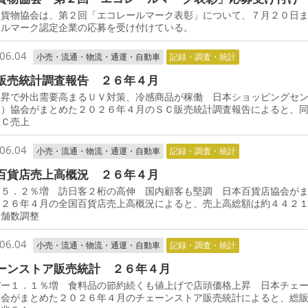
貨物協会は、第２回「エコレールマーク表彰」について、７月２０日
ールマーク認定企業の応募を受け付けている。
06.04
小売・流通・物流・通運・自動車
記録・調査・統計
販売統計調査報告 ２６年４月
上昇で外出需要高まるＵＶ対策、冷感商品が稼働 日本ショッピングセ
Ｃ）協会がまとめた２０２６年４月のＳＣ販売統計調査報告によると、
ＳＣ売上
06.04
小売・流通・物流・通運・自動車
記録・調査・統計
百貨店売上高概況 ２６年４月
店５．２％増 訪日客２桁の高伸 国内顧客も堅調 日本百貨店協会が
０２６年４月の全国百貨店売上高概況によると、売上高総額は約４４２
店舗数調整
06.04
小売・流通・物流・通運・自動車
記録・調査・統計
ーンストア販売統計 ２６年４月
パー１．１％増 食料品の節約続くも値上げで店頭価格上昇 日本チェ
協会がまとめた２０２６年４月のチェーンストア販売統計によると、総