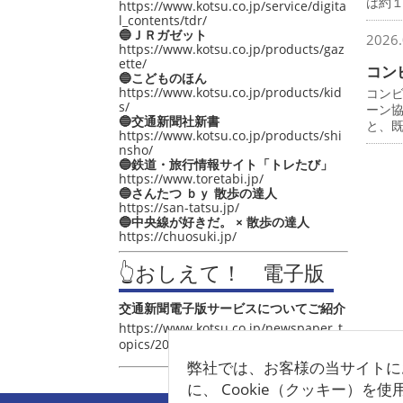
は約
https://www.kotsu.co.jp/service/digita
l_contents/tdr/
🔵ＪＲガゼット
2026.
https://www.kotsu.co.jp/products/gaz
ette/
コン
🔵こどものほん
https://www.kotsu.co.jp/products/kid
コン
s/
ーン
🔵交通新聞社新書
と、
https://www.kotsu.co.jp/products/shi
nsho/
🔵鉄道・旅行情報サイト「トレたび」
https://www.toretabi.jp/
🔵さんたつ ｂｙ 散歩の達人
https://san-tatsu.jp/
🔵中央線が好きだ。 × 散歩の達人
https://chuosuki.jp/
👆おしえて！ 電子版
交通新聞電子版サービスについてご紹介
https://www.kotsu.co.jp/newspaper_t
opics/2021/post_4048.html
弊社では、お客様の当サイトに
に、 Cookie（クッキー）を