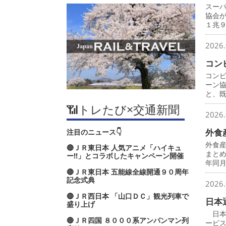
スー
協会
１兆
2026.
コン
コン
ーン
と、
📶トレたび×交通新聞
2026.
外食
注目のニュース👇
外食
🔴ＪＲ東日本 人気アニメ「ハイキュ
まと
ー‼」とコラボしたキャンペーン開催
年同
🔴ＪＲ東日本 五能線全線開通９０周年
記念式典
2026.
🔴ＪＲ西日本 「山口ＤＣ」観光列車で
日本
盛り上げ
日本
🔴ＪＲ四国 ８０００系アンパンマン列
ービ