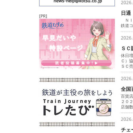
2026.
日通
[PR]
ＮＩ
鉄道
2026.
ＳＣ
休日
Ｃ）
ＳＣ
2026.
全国
百貨
２０
店舗
2026.
チェ