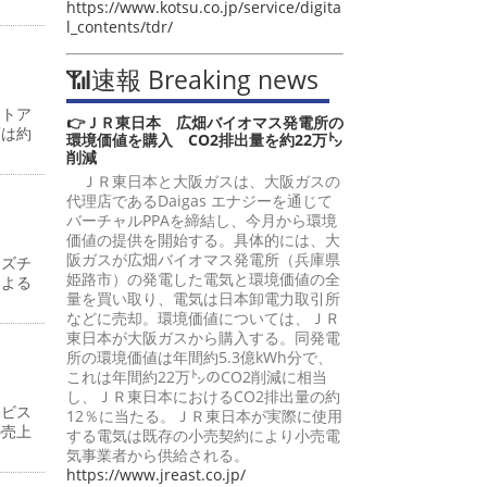
https://www.kotsu.co.jp/service/digita
l_contents/tdr/
📶速報 Breaking news
ストア
👉ＪＲ東日本 広畑バイオマス発電所の
額は約
環境価値を購入 CO2排出量を約22万㌧
削減
ＪＲ東日本と大阪ガスは、大阪ガスの
代理店であるDaigas エナジーを通じて
バーチャルPPAを締結し、今月から環境
価値の提供を開始する。具体的には、大
阪ガスが広畑バイオマス発電所（兵庫県
イズチ
姫路市）の発電した電気と環境価値の全
による
量を買い取り、電気は日本卸電力取引所
などに売却。環境価値については、ＪＲ
東日本が大阪ガスから購入する。同発電
所の環境価値は年間約5.3億kWh分で、
これは年間約22万㌧のCO2削減に相当
し、ＪＲ東日本におけるCO2排出量の約
ービス
12％に当たる。ＪＲ東日本が実際に使用
の売上
する電気は既存の小売契約により小売電
気事業者から供給される。
https://www.jreast.co.jp/