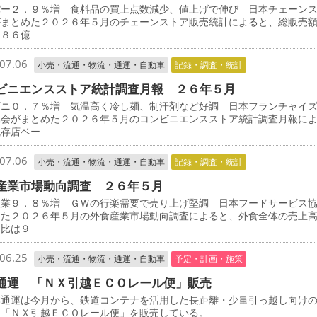
パー２．９％増 食料品の買上点数減少、値上げで伸び 日本チェーン
がまとめた２０２６年５月のチェーンストア販売統計によると、総販売
９８６億
07.06
小売・流通・物流・通運・自動車
記録・調査・統計
ビニエンスストア統計調査月報 ２６年５月
ビニ０．７％増 気温高く冷し麺、制汗剤など好調 日本フランチャイ
協会がまとめた２０２６年５月のコンビニエンスストア統計調査月報に
既存店ベー
07.06
小売・流通・物流・通運・自動車
記録・調査・統計
産業市場動向調査 ２６年５月
産業９．８％増 ＧＷの行楽需要で売り上げ堅調 日本フードサービス
めた２０２６年５月の外食産業市場動向調査によると、外食全体の売上
月比は９
06.25
小売・流通・物流・通運・自動車
予定・計画・施策
通運 「ＮＸ引越ＥＣＯレール便」販売
通運は今月から、鉄道コンテナを活用した長距離・少量引っ越し向け
ス「ＮＸ引越ＥＣＯレール便」を販売している。