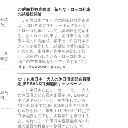
👉嵯峨野観光鉄道 新たなトロッコ列車
の試運転開始
月分の
ＪＲ西日本グループの嵯峨野観光鉄道
った。
は、2027年春にデビュー予定の新たな
トロッコ列車について、試運転を開始す
る。新トロッコ列車は、牽引車２両＋客
車４両の６両編成。客車はＪＲ西日本テ
クノスが製作した。試運転は機能確認な
どのため、牽引車と客車を連結して行
ー（Ｓ
う。現在運行しているトロッコ列車は、
の既存
26年の営業運転をもって引退する予定。
https://www.westjr.co.jp/
👉ＪＲ東日本 大人の休日倶楽部会員限
定 JRE BANK口座開設キャンペーン
ＪＲ東日本とビューカードは、「大人
とめた
の休日倶楽部会員さま限定 JRE BANK口
億円、
座開設キャンペーン」を実施している。
10月30日までにJRE BANK口座の開設申
し込みを行い、来年１月29日終了時点で
口座開設を完了し、各種条件を達成する
と、もれなくＪＲ東日本営業路線内の片
道の運賃や料金が４割引きとなるJRE