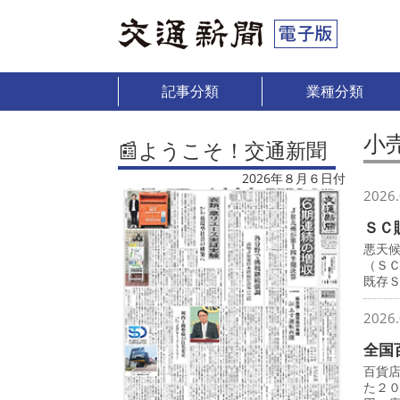
記事分類
業種分類
小
📰ようこそ！交通新聞
2026年８月６日付
2026.
ＳＣ
悪天
（Ｓ
既存
2026.
全国
百貨
た２