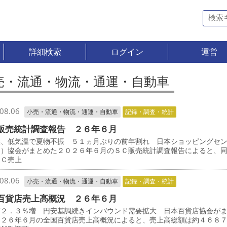
詳細検索
ログイン
運営
売・流通・物流・通運・自動車
08.06
小売・流通・物流・通運・自動車
記録・調査・統計
販売統計調査報告 ２６年６月
候、低気温で夏物不振 ５１ヵ月ぶりの前年割れ 日本ショッピングセ
Ｃ）協会がまとめた２０２６年６月のＳＣ販売統計調査報告によると、
ＳＣ売上
08.06
小売・流通・物流・通運・自動車
記録・調査・統計
百貨店売上高概況 ２６年６月
店２．３％増 円安基調続きインバウンド需要拡大 日本百貨店協会が
０２６年６月の全国百貨店売上高概況によると、売上高総額は約４６８