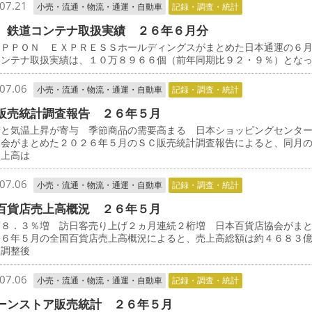
07.21
小売・流通・物流・通運・自動車
記録・調査・統計
 鉄道コンテナ取扱実績 ２６年６月分
ＰＰＯＮ ＥＸＰＲＥＳＳホールディングスがまとめた日本通運の６
コンテナ取扱実績は、１０万８９６６個（前年同期比９２・９％）とな
07.06
小売・流通・物流・通運・自動車
記録・調査・統計
販売統計調査報告 ２６年５月
増と気温上昇が寄与 季節商品の需要高まる 日本ショッピングセンタ
協会がまとめた２０２６年５月のＳＣ販売統計調査報告によると、同月
売上高は
07.06
小売・流通・物流・通運・自動車
記録・調査・統計
百貨店売上高概況 ２６年５月
店８．３％増 訪日客売り上げ２ヵ月連続２桁増 日本百貨店協会がま
２６年５月の全国百貨店売上高概況によると、売上高総額は約４６８３
数調整後
07.06
小売・流通・物流・通運・自動車
記録・調査・統計
ーンストア販売統計 ２６年５月