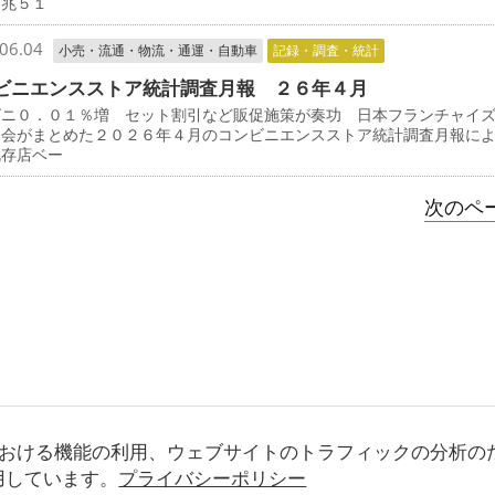
１兆５１
06.04
小売・流通・物流・通運・自動車
記録・調査・統計
ビニエンスストア統計調査月報 ２６年４月
ビニ０．０１％増 セット割引など販促施策が奏功 日本フランチャイ
協会がまとめた２０２６年４月のコンビニエンスストア統計調査月報に
既存店ベー
次のペー
おける機能の利用、ウェブサイトのトラフィックの分析の
使用しています。
プライバシーポリシー