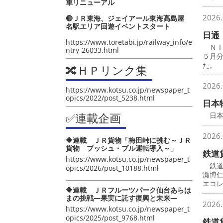
車リニューアル
2026.
🔴ＪＲ東海、ジェイアール東海髙島屋
名駅エリア回遊イベントスタート
日通
https://www.toretabi.jp/railway_info/e
ＮＩ
ntry-26033.html
５月
た。
🔀ＨＰリンク集
2026.
https://www.kotsu.co.jp/newspaper_t
opics/2022/post_5238.html
日本
✅連載企画
日本
2026.
🔶連載 ＪＲ貨物「梅田峠に挑む～ＪＲ
貨物 プッシュ・プル運転導入～」
鉄道
https://www.kotsu.co.jp/newspaper_t
鉄道
opics/2026/post_10188.html
瀬博
エコ
🔶連載 ＪＲフルーツパーク仙台あらは
まの挑戦―果実に託す復興と未来―
2026.
https://www.kotsu.co.jp/newspaper_t
opics/2025/post_9768.html
鉄道