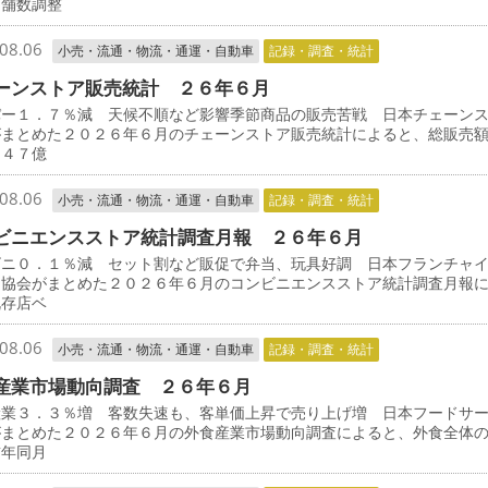
店舗数調整
08.06
小売・流通・物流・通運・自動車
記録・調査・統計
ーンストア販売統計 ２６年６月
パー１．７％減 天候不順など影響季節商品の販売苦戦 日本チェーン
がまとめた２０２６年６月のチェーンストア販売統計によると、総販売
３４７億
08.06
小売・流通・物流・通運・自動車
記録・調査・統計
ビニエンスストア統計調査月報 ２６年６月
ビニ０．１％減 セット割など販促で弁当、玩具好調 日本フランチャ
ン協会がまとめた２０２６年６月のコンビニエンスストア統計調査月報
既存店ベ
08.06
小売・流通・物流・通運・自動車
記録・調査・統計
産業市場動向調査 ２６年６月
産業３．３％増 客数失速も、客単価上昇で売り上げ増 日本フードサ
がまとめた２０２６年６月の外食産業市場動向調査によると、外食全体
前年同月