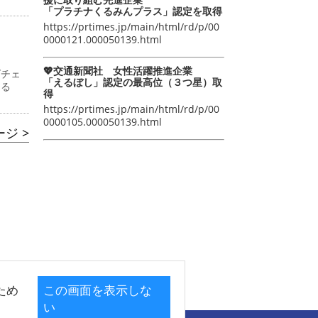
「プラチナくるみんプラス」認定を取得
https://prtimes.jp/main/html/rd/p/00
0000121.000050139.html
💖交通新聞社 女性活躍推進企業
ズチェ
「えるぼし」認定の最高位（３つ星）取
よる
得
https://prtimes.jp/main/html/rd/p/00
0000105.000050139.html
ジ >
ため
この画面を表示しな
い