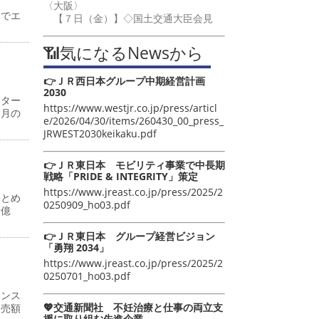
〈大阪〉
までエ
【７日（金）】◇国土交通大臣会見
📶気になるNewsから
👉ＪＲ西日本グループ中期経営計画
2030
ンター
https://www.westjr.co.jp/press/articl
同月の
e/2026/04/30/items/260430_00_press_
JRWEST2030keikaku.pdf
👉ＪＲ東日本 モビリティ事業で中長期
戦略「PRIDE & INTEGRITY」策定
https://www.jreast.co.jp/press/2025/2
まとめ
0250909_ho03.pdf
１億
👉ＪＲ東日本 グループ経営ビジョン
「勇翔 2034」
https://www.jreast.co.jp/press/2025/2
0250701_ho03.pdf
ーンス
💖交通新聞社 不妊治療と仕事の両立支
販売額
援に取り組む先進企業