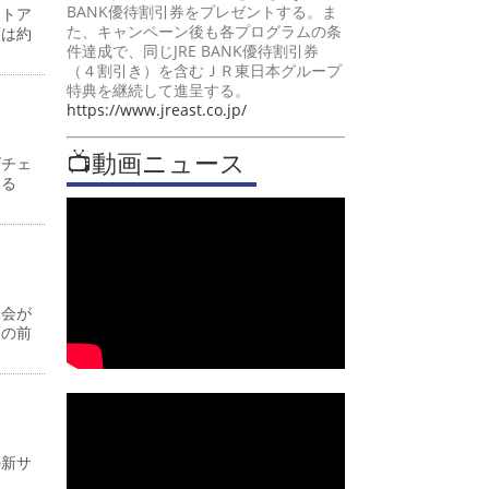
BANK優待割引券をプレゼントする。ま
ストア
た、キャンペーン後も各プログラムの条
額は約
件達成で、同じJRE BANK優待割引券
（４割引き）を含むＪＲ東日本グループ
特典を継続して進呈する。
https://www.jreast.co.jp/
📺動画ニュース
ズチェ
よる
協会が
高の前
の新サ