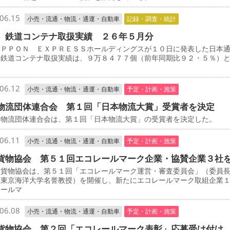
06.15
小売・流通・物流・通運・自動車
記録・調査・統計
 鉄道コンテナ取扱実績 ２６年５月分
ＰＰＯＮ ＥＸＰＲＥＳＳホールディングスが１０日に発表した日本
分鉄道コンテナ取扱実績は、９万８４７７個（前年同期比９２・５％）
06.12
小売・流通・物流・通運・自動車
予定・計画・施策
物流団体連合会 第１回「日本物流大賞」受賞者を決定
物流団体連合会は、第１回「日本物流大賞」の受賞者を決定した。
06.11
小売・流通・物流・通運・自動車
予定・計画・施策
貨物協会 第５１回エコレールマーク企業・協賛企業３社
貨物協会は、第５１回「エコレールマーク運営・審査委員会」（委員
仁東京海洋大学名誉教授）を開催し、新たにエコレールマーク取組企業
レールマ
06.08
小売・流通・物流・通運・自動車
予定・計画・施策
貨物協会 第２回「エコレールマーク表彰」応募受け付け