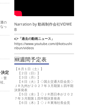
通運の
Narration by
動画制作会社VIDWE
となっ
B
👉「過去の動画ニュース」
https://www.youtube.com/@kotsushi
nbun/videos
🆕週間予定表
【８月１日（土）】
を決定
【２日（日）】
【３日（月）】
長・苦
【４日（火）】◇国土交通大臣会見◇
１社、
ＪＲ九州が２０２７年３月期第１四半期
決算発表
【５日（水）】◇ＪＲ西日本が２０２
７年３月期第１四半期決算発表
【６日（木）】◇ＪＲ東海社長会見