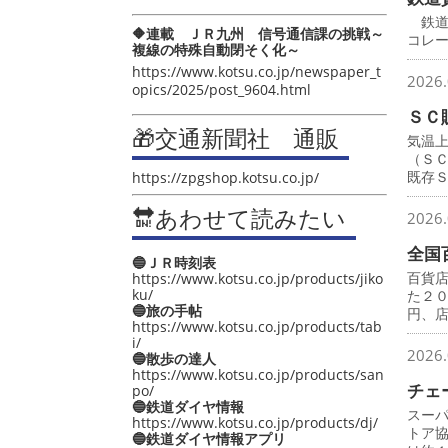
鉄道
🔶連載 ＪＲ九州 信号通信課の挑戦～
コレ
複線の特殊自動閉そく化～
https://www.kotsu.co.jp/newspaper_t
2026.
opics/2025/post_9604.html
ＳＣ
🎁交通新聞社 通販
気温
（Ｓ
既存
https://zpgshop.kotsu.co.jp/
🔛あわせて読みたい
2026.
全国
🔵ＪＲ時刻表
百貨
https://www.kotsu.co.jp/products/jiko
ku/
た２
🔵旅の手帖
円、
https://www.kotsu.co.jp/products/tab
i/
2026.
🔵散歩の達人
https://www.kotsu.co.jp/products/san
チェ
po/
🔵鉄道ダイヤ情報
スー
https://www.kotsu.co.jp/products/dj/
トア
🔵鉄道ダイヤ情報アプリ