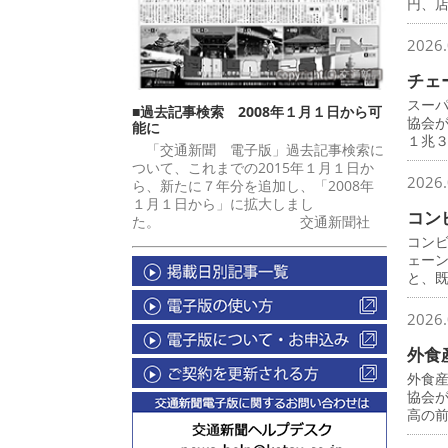
円、
2026.
チェ
スー
■過去記事検索 2008年１月１日から可
協会
能に
１兆
「交通新聞 電子版」過去記事検索に
ついて、これまでの2015年１月１日か
2026.
ら、新たに７年分を追加し、「2008年
１月１日から」に拡大しまし
コン
た。 交通新聞社
コン
ェー
と、
2026.
外食
外食
協会
高の