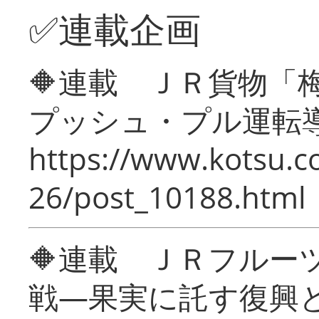
✅連載企画
🔶連載 ＪＲ貨物
プッシュ・プル運転
https://www.kotsu.c
26/post_10188.html
🔶連載 ＪＲフルー
戦―果実に託す復興