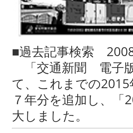
■過去記事検索 20
「交通新聞 電子版
て、これまでの201
７年分を追加し、「2
大しました