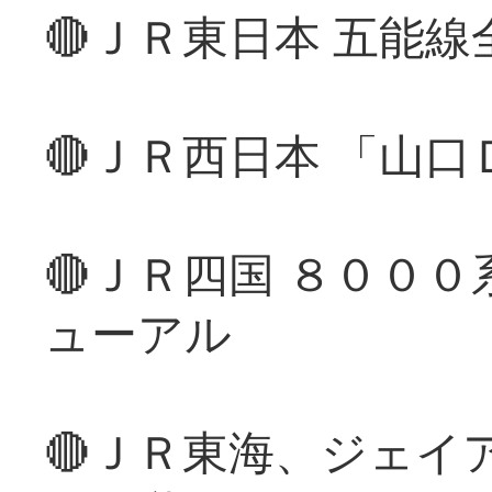
🔴ＪＲ東日本 五能
🔴ＪＲ西日本 「山
🔴ＪＲ四国 ８００
ューアル
🔴ＪＲ東海、ジェイ