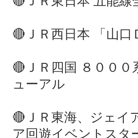
🔴ＪＲ東日本 五能
🔴ＪＲ西日本 「山
🔴ＪＲ四国 ８００
ューアル
🔴ＪＲ東海、ジェイ
ア回遊イベントスタ