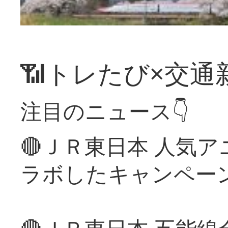
📶トレたび×交通
注目のニュース👇
🔴ＪＲ東日本 人気
ラボしたキャンペー