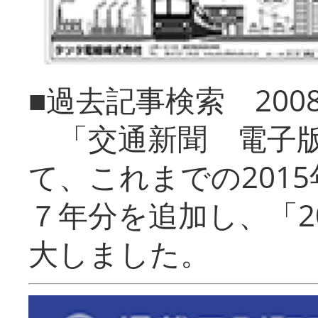
■過去記事検索 20
「交通新聞 電子版
て、これまでの201
７年分を追加し、「2
大しました