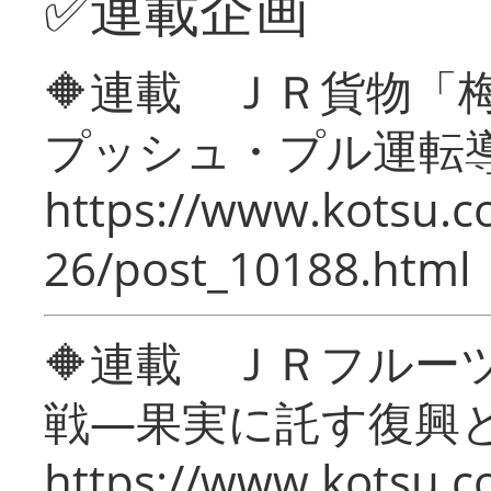
✅連載企画
🔶連載 ＪＲ貨物
プッシュ・プル運転
https://www.kotsu.c
26/post_10188.html
🔶連載 ＪＲフルー
戦―果実に託す復興
https://www.kotsu.c