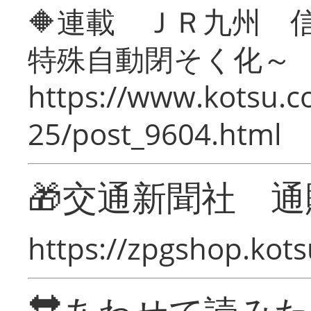
🔶連載 ＪＲ九州 
特殊自動閉そく化～
https://www.kotsu.c
25/post_9604.html
🎁交通新聞社 通
https://zpgshop.kots