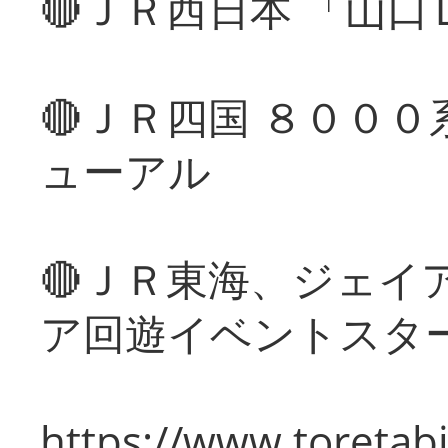
🔴ＪＲ西日本 「山
🔴ＪＲ四国 ８００
ューアル
🔴ＪＲ東海、ジェイ
ア回遊イベントスタ
https://www.toretabi