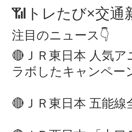
📶トレたび×交通
注目のニュース👇
🔴ＪＲ東日本 人気
ラボしたキャンペー
🔴ＪＲ東日本 五能