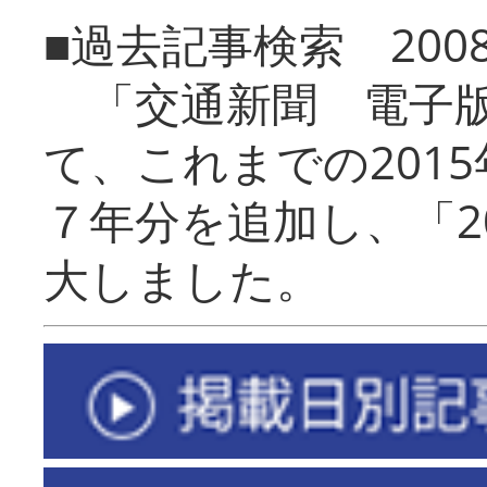
■過去記事検索 20
「交通新聞 電子版
て、これまでの201
７年分を追加し、「2
大しました