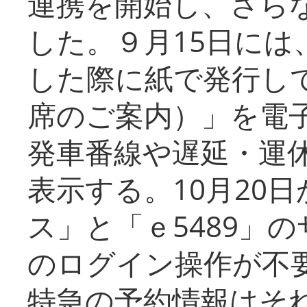
連携を開始し、さら
した。９月15日には
した際に紙で発行し
席のご案内）」を電
発車番線や遅延・運
表示する。10月20
ス」と「ｅ5489」
のログイン操作が不
特急の予約情報はそ