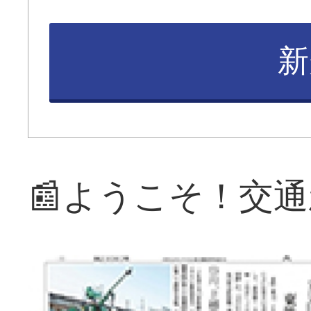
新
📰ようこそ！交