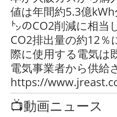
値は年間約5.3億kW
㌧のCO2削減に相当
CO2排出量の約12
際に使用する電気は
電気事業者から供給
https://www.jreast.co
📺動画ニュース