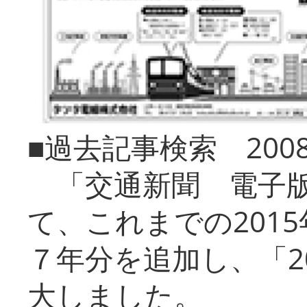
■過去記事検索 20
「交通新聞 電子版
て、これまでの201
７年分を追加し、「2
大しました