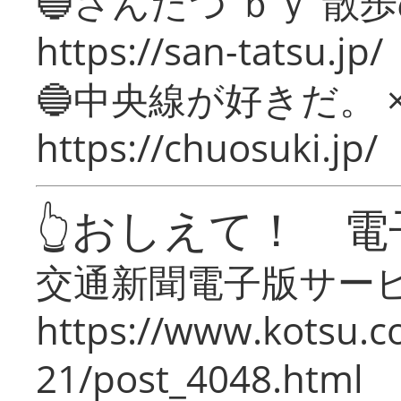
🔵さんたつ ｂｙ 散
https://san-tatsu.jp/
🔵中央線が好きだ。 
https://chuosuki.jp/
👆おしえて！ 電
交通新聞電子版サー
https://www.kotsu.c
21/post_4048.html