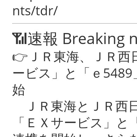
nts/tdr/
📶速報 Breaking 
👉ＪＲ東海、ＪＲ西
ービス」と「ｅ548
始
ＪＲ東海とＪＲ西日
「ＥＸサービス」と「