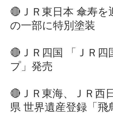
🔴ＪＲ東日本 傘寿
の一部に特別塗装
🔴ＪＲ四国 「ＪＲ
プ」発売
🔴ＪＲ東海、ＪＲ西
県 世界遺産登録「飛