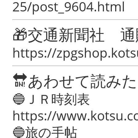
25/post_9604.html
🎁交通新聞社 通
https://zpgshop.kots
🔛あわせて読み
🔵ＪＲ時刻表
https://www.kotsu.co
🔵旅の手帖