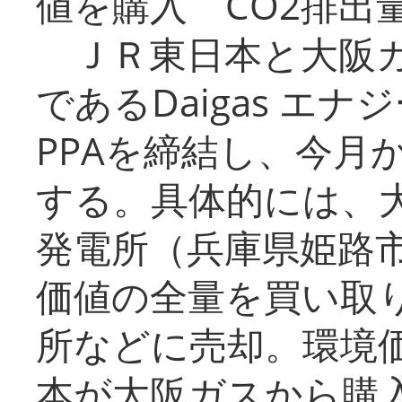
値を購入 CO2排出
ＪＲ東日本と大阪ガ
であるDaigas エ
PPAを締結し、今月
する。具体的には、
発電所（兵庫県姫路
価値の全量を買い取
所などに売却。環境
本が大阪ガスから購