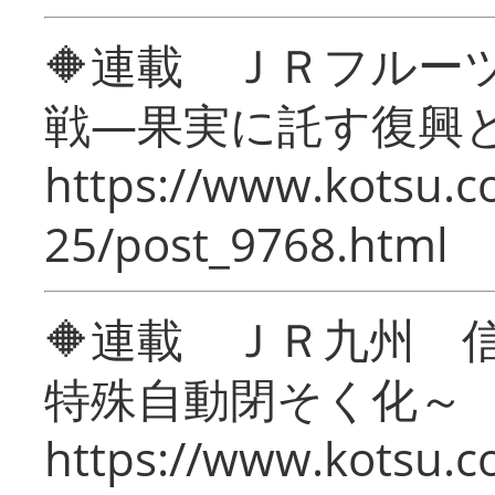
🔶連載 ＪＲフルー
戦―果実に託す復興
https://www.kotsu.c
25/post_9768.html
🔶連載 ＪＲ九州 
特殊自動閉そく化～
https://www.kotsu.c