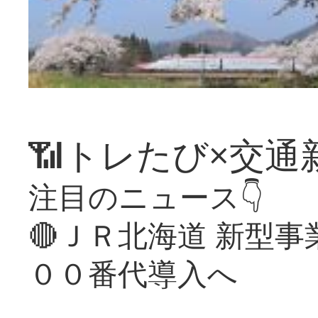
📶トレたび×交通
注目のニュース👇
🔴ＪＲ北海道 新型
００番代導入へ