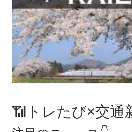
📶トレたび×交通