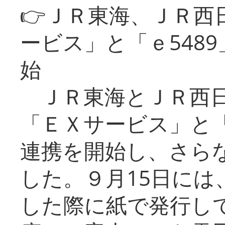
👉ＪＲ東海、ＪＲ西
ービス」と「ｅ548
始
ＪＲ東海とＪＲ西日
「ＥＸサービス」と「
連携を開始し、さら
した。９月15日には
した際に紙で発行し