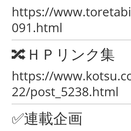
https://www.toretabi
091.html
🔀ＨＰリンク集
https://www.kotsu.c
22/post_5238.html
✅連載企画