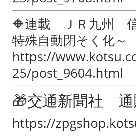
🔶連載 ＪＲ九州 
特殊自動閉そく化～
https://www.kotsu.c
25/post_9604.html
🎁交通新聞社 通
https://zpgshop.kots