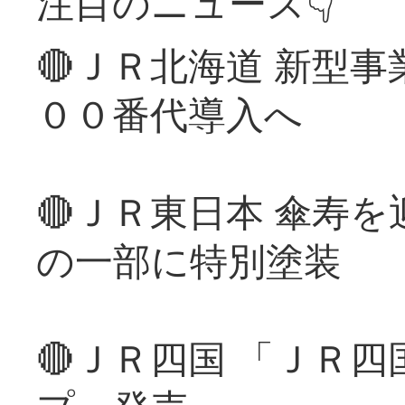
注目のニュース👇
🔴ＪＲ北海道 新型
００番代導入へ
🔴ＪＲ東日本 傘寿
の一部に特別塗装
🔴ＪＲ四国 「ＪＲ