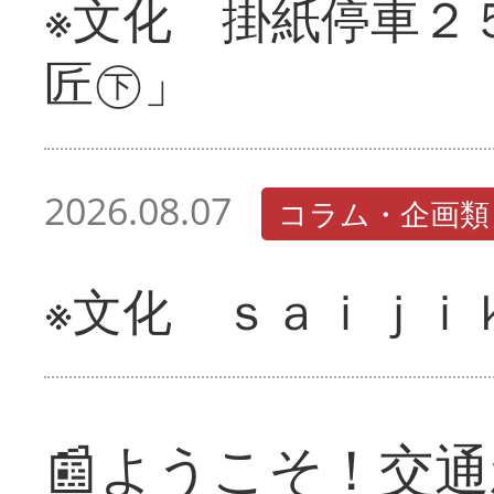
※文化 掛紙停車２
匠㊦」
2026.08.07
コラム・企画類
※文化 ｓａｉｊｉ
📰ようこそ！交