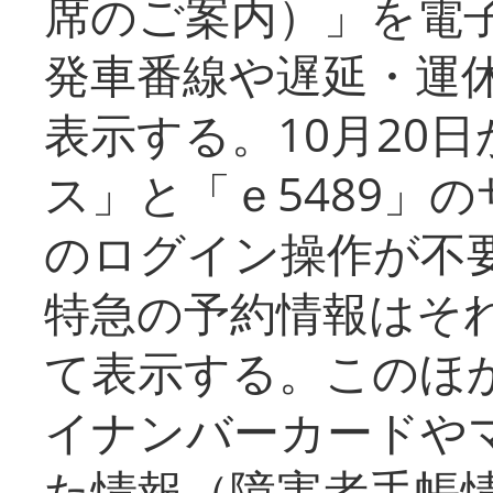
席のご案内）」を電
発車番線や遅延・運
表示する。10月20
ス」と「ｅ5489」
のログイン操作が不
特急の予約情報はそ
て表示する。このほ
イナンバーカードや
た情報（障害者手帳