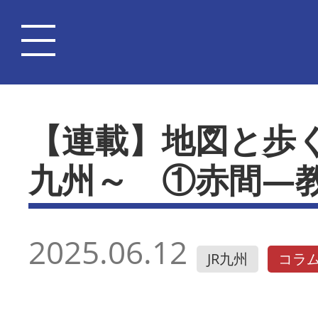
【連載】地図と歩
九州～ ①赤間―
2025.06.12
JR九州
コラ