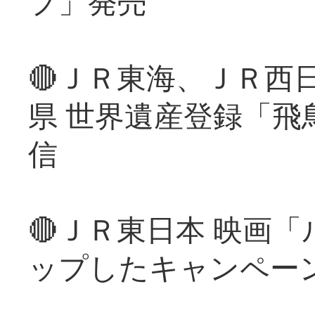
プ」発売
🔴ＪＲ東海、ＪＲ西
県 世界遺産登録「飛
信
🔴ＪＲ東日本 映画
ップしたキャンペー