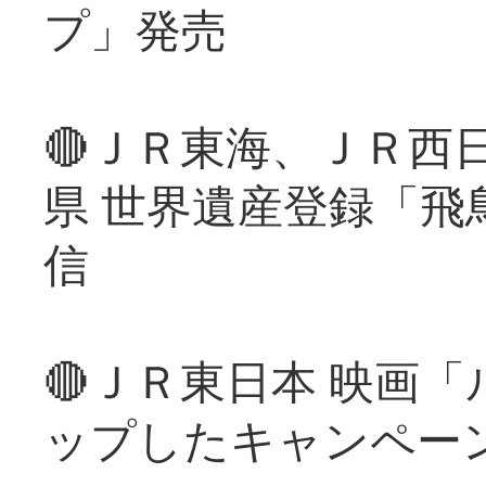
プ」発売
🔴ＪＲ東海、ＪＲ西
県 世界遺産登録「飛
信
🔴ＪＲ東日本 映画
ップしたキャンペー