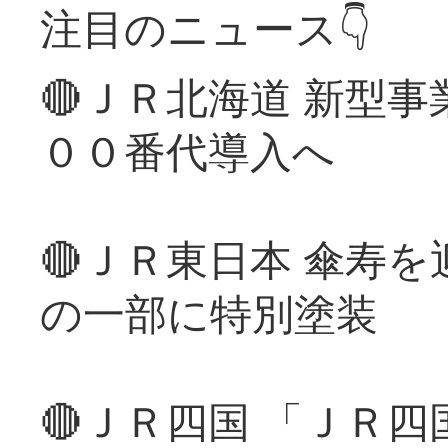
注目のニュース👇
🔴ＪＲ北海道 新型
００番代導入へ
🔴ＪＲ東日本 傘寿
の一部に特別塗装
🔴ＪＲ四国 「ＪＲ