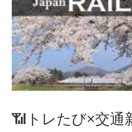
📶トレたび×交通