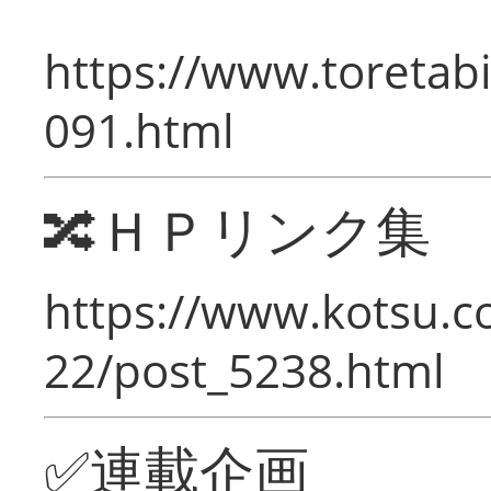
https://www.toretabi
091.html
🔀ＨＰリンク集
https://www.kotsu.c
22/post_5238.html
✅連載企画