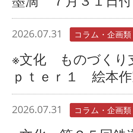
墨滴 ７月３１日付
2026.07.31
コラム・企画類
※文化 ものづくり
ｐｔｅｒ１ 絵本
2026.07.31
コラム・企画類