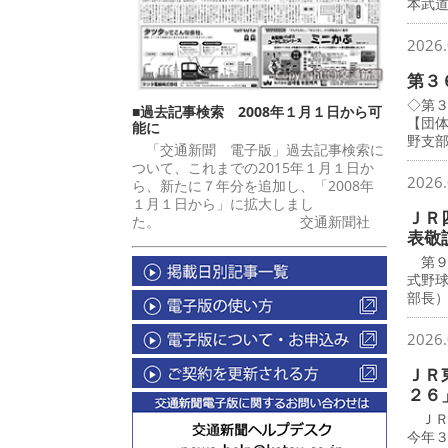
本武
2026.
第３
◇第
■過去記事検索 2008年１月１日から可
【団
能に
野支
「交通新聞 電子版」過去記事検索に
ついて、これまでの2015年１月１日か
2026.
ら、新たに７年分を追加し、「2008年
１月１日から」に拡大しまし
ＪＲ
た。 交通新聞社
表敬
第９
式野
部長
2026.
ＪＲ
２６
ＪＲ
今年