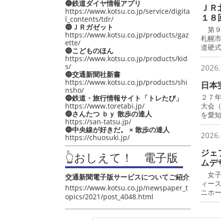
🔵鉄道ダイヤ情報アプリ
ＪＲ
https://www.kotsu.co.jp/service/digita
１８
l_contents/tdr/
🔵ＪＲガゼット
第９
https://www.kotsu.co.jp/products/gaz
札幌
ette/
道硬
🔵こどものほん
https://www.kotsu.co.jp/products/kid
s/
2026.
🔵交通新聞社新書
https://www.kotsu.co.jp/products/shi
日本
nsho/
２７
🔵鉄道・旅行情報サイト「トレたび」
https://www.toretabi.jp/
大会
🔵さんたつ ｂｙ 散歩の達人
を愛
https://san-tatsu.jp/
🔵中央線が好きだ。 × 散歩の達人
2026.
https://chuosuki.jp/
ジェ
👆おしえて！ 電子版
ムデ
女子
交通新聞電子版サービスについてご紹介
ィー
https://www.kotsu.co.jp/newspaper_t
ニホ
opics/2021/post_4048.html