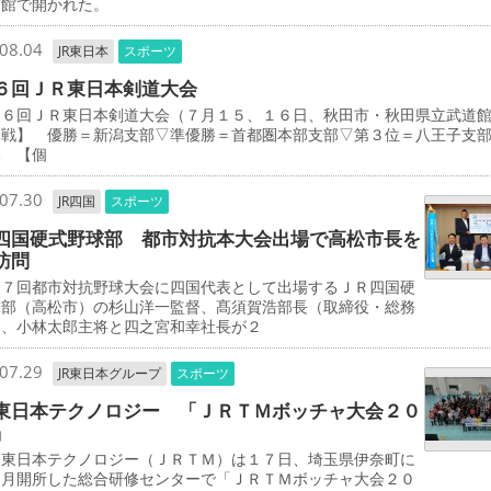
道館で開かれた。
08.04
JR東日本
スポーツ
６回ＪＲ東日本剣道大会
３６回ＪＲ東日本剣道大会（７月１５、１６日、秋田市・秋田県立武
体戦】 優勝＝新潟支部▽準優勝＝首都圏本部支部▽第３位＝八王子支
部 【個
07.30
JR四国
スポーツ
四国硬式野球部 都市対抗本大会出場で高松市長を
訪問
７回都市対抗野球大会に四国代表として出場するＪＲ四国硬
球部（高松市）の杉山洋一監督、髙須賀浩部長（取締役・総務
）、小林太郎主将と四之宮和幸社長が２
07.29
JR東日本グループ
スポーツ
東日本テクノロジー 「ＪＲＴＭボッチャ大会２０
」
東日本テクノロジー（ＪＲＴＭ）は１７日、埼玉県伊奈町に
３月開所した総合研修センターで「ＪＲＴＭボッチャ大会２０