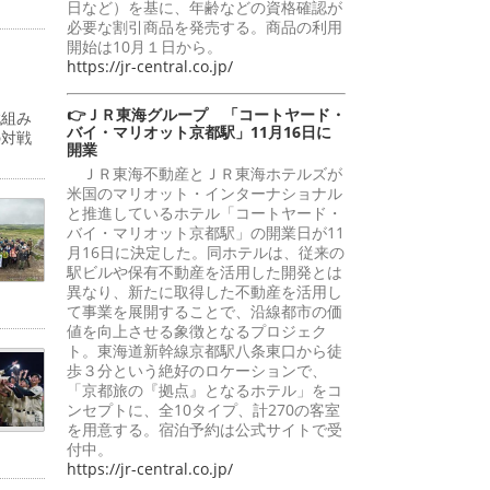
日など）を基に、年齢などの資格確認が
必要な割引商品を発売する。商品の利用
開始は10月１日から。
https://jr-central.co.jp/
👉ＪＲ東海グループ 「コートヤード・
戦組み
バイ・マリオット京都駅」11月16日に
の対戦
開業
ＪＲ東海不動産とＪＲ東海ホテルズが
米国のマリオット・インターナショナル
と推進しているホテル「コートヤード・
バイ・マリオット京都駅」の開業日が11
月16日に決定した。同ホテルは、従来の
駅ビルや保有不動産を活用した開発とは
異なり、新たに取得した不動産を活用し
て事業を展開することで、沿線都市の価
値を向上させる象徴となるプロジェク
ト。東海道新幹線京都駅八条東口から徒
歩３分という絶好のロケーションで、
「京都旅の『拠点』となるホテル」をコ
ンセプトに、全10タイプ、計270の客室
を用意する。宿泊予約は公式サイトで受
付中。
https://jr-central.co.jp/