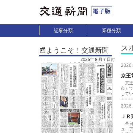
記事分類
業種分類
ス
📰ようこそ！交通新聞
2026年８月７日付
2026.
京王
京王
市）
して
2026.
ＪＲ
全日
ュニ