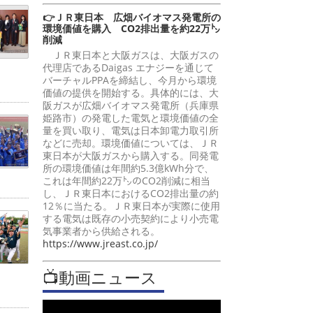
👉ＪＲ東日本 広畑バイオマス発電所の
環境価値を購入 CO2排出量を約22万㌧
削減
ＪＲ東日本と大阪ガスは、大阪ガスの
代理店であるDaigas エナジーを通じて
バーチャルPPAを締結し、今月から環境
価値の提供を開始する。具体的には、大
阪ガスが広畑バイオマス発電所（兵庫県
姫路市）の発電した電気と環境価値の全
量を買い取り、電気は日本卸電力取引所
などに売却。環境価値については、ＪＲ
東日本が大阪ガスから購入する。同発電
所の環境価値は年間約5.3億kWh分で、
これは年間約22万㌧のCO2削減に相当
し、ＪＲ東日本におけるCO2排出量の約
12％に当たる。ＪＲ東日本が実際に使用
する電気は既存の小売契約により小売電
気事業者から供給される。
https://www.jreast.co.jp/
📺動画ニュース