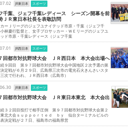
07.02
JR東日本
スポーツ
フ千葉、ジェフ千葉レディース シーズン開幕を前
㔟ＪＲ東日本社長を表敬訪問
カーＪリーグのジェフユナイテッド市原・千葉（ジェフ千
の小林慶行監督と、女子プロサッカー・ＷＥリーグのジェフユ
テッド市原・千葉レディース（ジェフ千葉
07.01
JR西日本
スポーツ
７回都市対抗野球大会 ＪＲ西日本 本大会出場へ
連続９回目 第９７回都市対抗野球大会中国地区２次予選の第
表決定戦が６月２９日、広島県三次市の電光石火きんさいスタ
ム三次で行われ、ＪＲ西日本（広島市）
06.30
JR東日本
スポーツ
７回都市対抗野球大会 ＪＲ東日本東北 本大会出
連続３２回目投打で相手圧倒 第９７回都市対抗野球大会第２
選東北大会ｓｕｐｐｏｒｔｅｄ ｂｙ 仙台ターミナルビルの
代表決定戦が２７日、福島市の福島県営