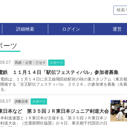
詳細検索
ログイン
運営
ポーツ
08.07
民鉄・公営・三セク
スポーツ
電鉄 １１月１４日「駅伝フェスティバル」参加者募集
電鉄は、１１月１４日に京王線飛田給駅前の味の素スタジアム（東京
で開催する「京王駅伝フェスティバル ２０２６」の参加者を募集（先
いる。
08.07
JR東日本
スポーツ
東日本など 第３５回ＪＲ東日本ジュニア剣道大会
本剣道連盟とＪＲ東日本が主催する「第３５回ＪＲ東日本ジ
ア剣道大会」（交通新聞社協賛）が４日、東京都千代田区の日