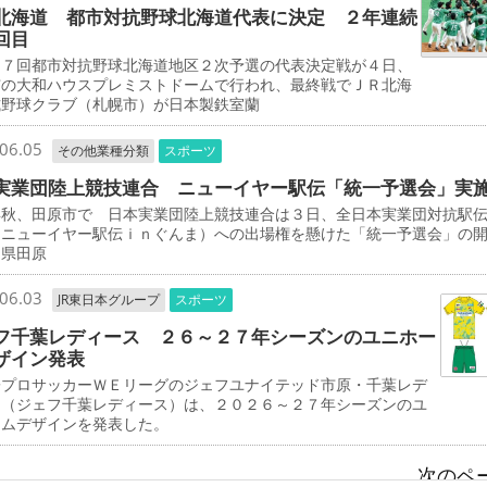
北海道 都市対抗野球北海道代表に決定 ２年連続
回目
７回都市対抗野球北海道地区２次予選の代表決定戦が４日、
市の大和ハウスプレミストドームで行われ、最終戦でＪＲ北海
式野球クラブ（札幌市）が日本製鉄室蘭
06.05
その他業種分類
スポーツ
実業団陸上競技連合 ニューイヤー駅伝「統一予選会」実
年秋、田原市で 日本実業団陸上競技連合は３日、全日本実業団対抗駅
（ニューイヤー駅伝ｉｎぐんま）への出場権を懸けた「統一予選会」の
知県田原
06.03
JR東日本グループ
スポーツ
フ千葉レディース ２６～２７年シーズンのユニホー
ザイン発表
プロサッカーＷＥリーグのジェフユナイテッド市原・千葉レデ
ス（ジェフ千葉レディース）は、２０２６～２７年シーズンのユ
ームデザインを発表した。
次のペー