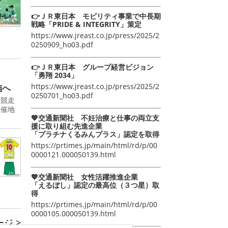
👉ＪＲ東日本 モビリティ事業で中長期
戦略「PRIDE & INTEGRITY」策定
https://www.jreast.co.jp/press/2025/2
0250909_ho03.pdf
👉ＪＲ東日本 グループ経営ビジョン
「勇翔 2034」
https://www.jreast.co.jp/press/2025/2
施へ
0250701_ho03.pdf
伝競走
開催地
💖交通新聞社 不妊治療と仕事の両立支
援に取り組む先進企業
「プラチナくるみんプラス」認定を取得
https://prtimes.jp/main/html/rd/p/00
0000121.000050139.html
💖交通新聞社 女性活躍推進企業
「えるぼし」認定の最高位（３つ星）取
得
https://prtimes.jp/main/html/rd/p/00
0000105.000050139.html
ジ >