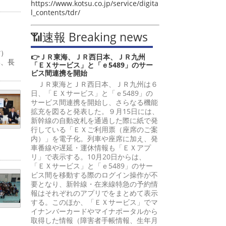
https://www.kotsu.co.jp/service/digita
l_contents/tdr/
📶速報 Breaking news
道館）
👉ＪＲ東海、ＪＲ西日本、ＪＲ九州
部、長
「ＥＸサービス」と「ｅ5489」のサー
ビス間連携を開始
ＪＲ東海とＪＲ西日本、ＪＲ九州は６
日、「ＥＸサービス」と「ｅ5489」の
サービス間連携を開始し、さらなる機能
拡充を図ると発表した。９月15日には、
新幹線の自動改札を通過した際に紙で発
行している「ＥＸご利用票（座席のご案
内）」を電子化。列車や座席に加え、発
車番線や遅延・運休情報も「ＥＸアプ
リ」で表示する。10月20日からは、
「ＥＸサービス」と「ｅ5489」のサー
ビス間を移動する際のログイン操作が不
要となり、新幹線・在来線特急の予約情
報はそれぞれのアプリでをまとめて表示
する。このほか、「ＥＸサービス」でマ
イナンバーカードやマイナポータルから
取得した情報（障害者手帳情報、生年月