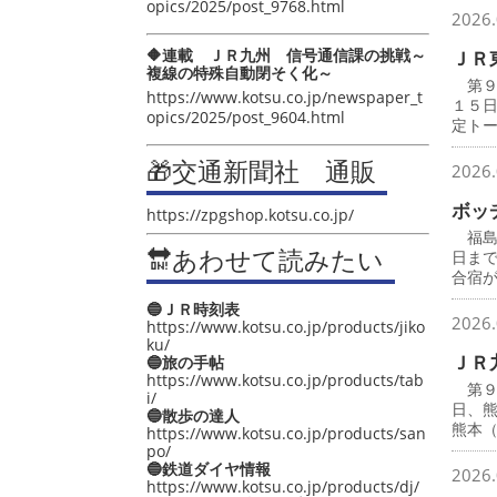
opics/2025/post_9768.html
2026.
🔶連載 ＪＲ九州 信号通信課の挑戦～
ＪＲ
複線の特殊自動閉そく化～
第９
https://www.kotsu.co.jp/newspaper_t
１５
opics/2025/post_9604.html
定ト
🎁交通新聞社 通販
2026.
ボッ
https://zpgshop.kotsu.co.jp/
福島
🔛あわせて読みたい
日ま
合宿
🔵ＪＲ時刻表
2026.
https://www.kotsu.co.jp/products/jiko
ku/
ＪＲ
🔵旅の手帖
https://www.kotsu.co.jp/products/tab
第９
i/
日、
🔵散歩の達人
熊本
https://www.kotsu.co.jp/products/san
po/
🔵鉄道ダイヤ情報
2026.
https://www.kotsu.co.jp/products/dj/