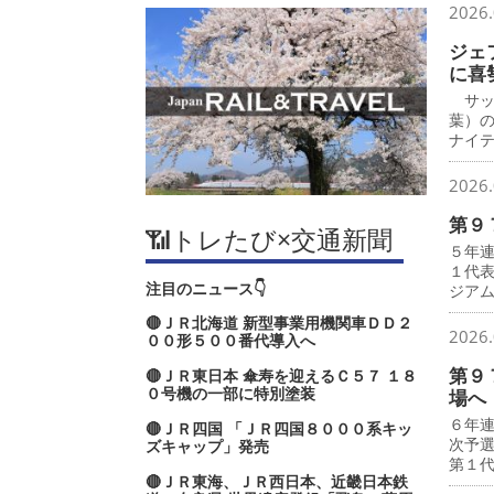
2026.
ジェ
に喜
サッ
葉）
ナイ
2026.
第９
📶トレたび×交通新聞
５年
１代
注目のニュース👇
ジア
🔴ＪＲ北海道 新型事業用機関車ＤＤ２
2026.
００形５００番代導入へ
第９
🔴ＪＲ東日本 傘寿を迎えるＣ５７ １８
０号機の一部に特別塗装
場へ
６年
🔴ＪＲ四国 「ＪＲ四国８０００系キッ
次予
ズキャップ」発売
第１
🔴ＪＲ東海、ＪＲ西日本、近畿日本鉄