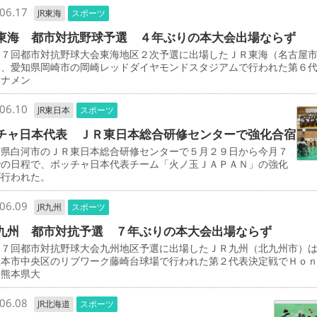
06.17
JR東海
スポーツ
東海 都市対抗野球予選 ４年ぶりの本大会出場ならず
７回都市対抗野球大会東海地区２次予選に出場したＪＲ東海（名古屋
日、愛知県岡崎市の岡崎レッドダイヤモンドスタジアムで行われた第６
ーナメン
06.10
JR東日本
スポーツ
チャ日本代表 ＪＲ東日本総合研修センターで強化合宿
県白河市のＪＲ東日本総合研修センターで５月２９日から今月７
での日程で、ボッチャ日本代表チーム「火ノ玉ＪＡＰＡＮ」の強化
が行われた。
06.09
JR九州
スポーツ
九州 都市対抗予選 ７年ぶりの本大会出場ならず
７回都市対抗野球大会九州地区予選に出場したＪＲ九州（北九州市）
熊本市中央区のリブワーク藤崎台球場で行われた第２代表決定戦でＨｏ
（熊本県大
06.08
JR北海道
スポーツ