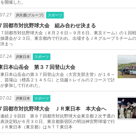
」を開催した。
07.27
JR共通(グループ)
スポーツ
７回都市対抗野球大会 組み合わせ決まる
７回都市対抗野球大会（８月２６日～９月６日、東京ドーム）の１回
せ抽選会が２３日、東京都内で行われ、出場するＪＲグループ５チーム
が決まっ
07.24
JR東日本
スポーツ
東日本山岳会 第３７回登山大会
東日本山岳会の第３７回登山大会（大宮支部主管）が１６～
日、苗場山（標高２１４５㍍）と信越トレイルの２コースで計
人が参加して行われた。
07.02
JR東日本
スポーツ
７回都市対抗野球大会 ＪＲ東日本 本大会へ
年連続２９回目 第９７回都市対抗野球大会東京都２次予選の
代表決定戦が６月３０日、東京都新宿区の明治神宮野球場で行
、ＪＲ東日本（東京都）はＮＴＴ東日本