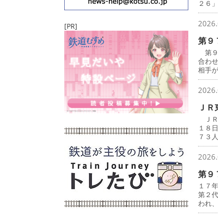
２６
2026.
[PR]
第９
第９
合わ
相手
2026.
ＪＲ
ＪＲ
１８
７３
2026.
第９
１７
第２
われ