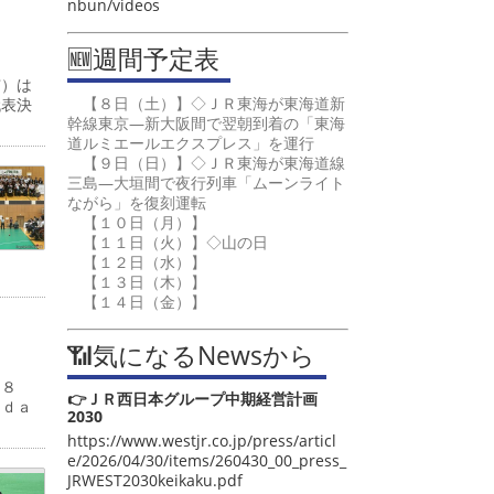
nbun/videos
🆕週間予定表
市）は
【８日（土）】◇ＪＲ東海が東海道新
代表決
幹線東京―新大阪間で翌朝到着の「東海
道ルミエールエクスプレス」を運行
【９日（日）】◇ＪＲ東海が東海道線
三島―大垣間で夜行列車「ムーンライト
ながら」を復刻運転
【１０日（月）】
【１１日（火）】◇山の日
【１２日（水）】
【１３日（木）】
【１４日（金）】
📶気になるNewsから
は８
👉ＪＲ西日本グループ中期経営計画
ｎｄａ
2030
https://www.westjr.co.jp/press/articl
e/2026/04/30/items/260430_00_press_
JRWEST2030keikaku.pdf