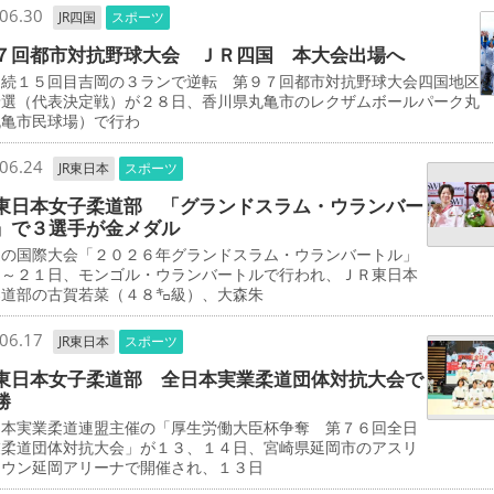
06.30
JR四国
スポーツ
７回都市対抗野球大会 ＪＲ四国 本大会出場へ
連続１５回目吉岡の３ランで逆転 第９７回都市対抗野球大会四国地区
予選（代表決定戦）が２８日、香川県丸亀市のレクザムボールパーク丸
丸亀市民球場）で行わ
06.24
JR東日本
スポーツ
東日本女子柔道部 「グランドスラム・ウランバー
」で３選手が金メダル
の国際大会「２０２６年グランドスラム・ウランバートル」
９～２１日、モンゴル・ウランバートルで行われ、ＪＲ東日本
柔道部の古賀若菜（４８㌔級）、大森朱
06.17
JR東日本
スポーツ
東日本女子柔道部 全日本実業柔道団体対抗大会で
勝
本実業柔道連盟主催の「厚生労働大臣杯争奪 第７６回全日
業柔道団体対抗大会」が１３、１４日、宮崎県延岡市のアスリ
タウン延岡アリーナで開催され、１３日