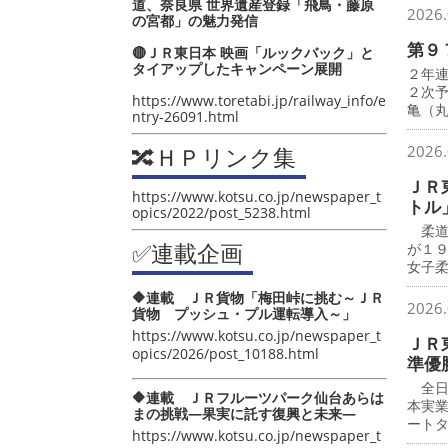
道、奈良県 世界遺産登録「飛鳥・藤原
2026.
の宮都」の魅力発信
第９
🔴ＪＲ東日本 映画「ルックバック」と
タイアップしたキャンペーン展開
２年
２次
https://www.toretabi.jp/railway_info/e
亀（
ntry-26091.html
🔀ＨＰリンク集
2026.
ＪＲ
https://www.kotsu.co.jp/newspaper_t
トル
opics/2022/post_5238.html
柔道
✅連載企画
が１
女子
🔶連載 ＪＲ貨物「梅田峠に挑む～ＪＲ
2026.
貨物 プッシュ・プル運転導入～」
https://www.kotsu.co.jp/newspaper_t
ＪＲ
opics/2026/post_10188.html
準優
全日
🔶連載 ＪＲフルーツパーク仙台あらは
本実
まの挑戦―果実に託す復興と未来―
ート
https://www.kotsu.co.jp/newspaper_t