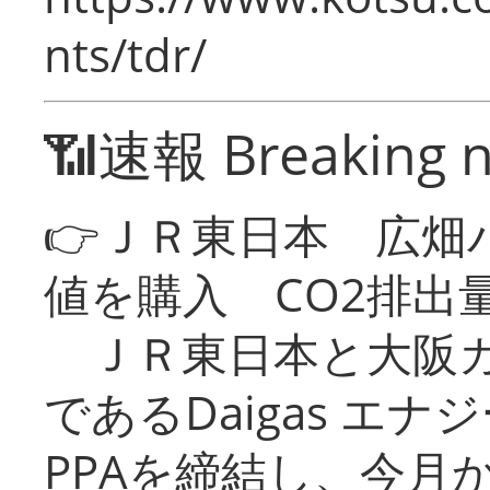
nts/tdr/
📶速報 Breaking 
👉ＪＲ東日本 広畑
値を購入 CO2排出
ＪＲ東日本と大阪ガ
であるDaigas エ
PPAを締結し、今月