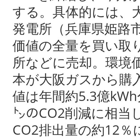
する。具体的には、
発電所（兵庫県姫路
価値の全量を買い取
所などに売却。環境
本が大阪ガスから購
値は年間約5.3億kW
㌧のCO2削減に相当
CO2排出量の約12