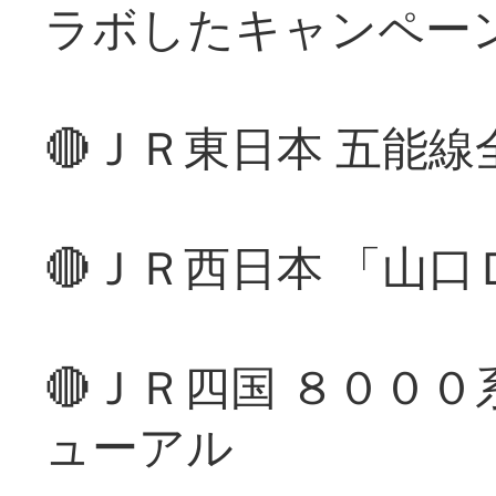
ラボしたキャンペー
🔴ＪＲ東日本 五能
🔴ＪＲ西日本 「山
🔴ＪＲ四国 ８００
ューアル