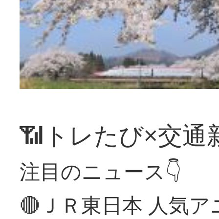
📶トレたび×交通
注目のニュース👇
🔴ＪＲ東日本 人気