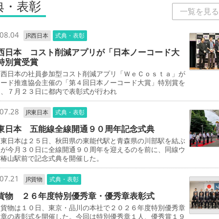
典・表彰
一覧を見る
08.04
JR西日本
式典・表彰
西日本 コスト削減アプリが「日本ノーコード大
特別賞受賞
西日本の社員参加型コスト削減アプリ「ＷｅＣｏｓｔａ」が
コード推進協会主催の「第４回日本ノーコード大賞」特別賞を
し、７月２３日に都内で表彰式が行われ
07.28
JR東日本
式典・表彰
東日本 五能線全線開通９０周年記念式典
東日本は２５日、秋田県の東能代駅と青森県の川部駅を結ぶ
線が今月３０日に全線開通９０周年を迎えるのを前に、同線ウ
パ椿山駅前で記念式典を開催した。
07.21
JR貨物
式典・表彰
貨物 ２６年度特別優秀章・優秀章表彰式
貨物は１０日、東京・品川の本社で２０２６年度特別優秀章
秀章の表彰式を開催した。今回は特別優秀章１人、優秀賞１９