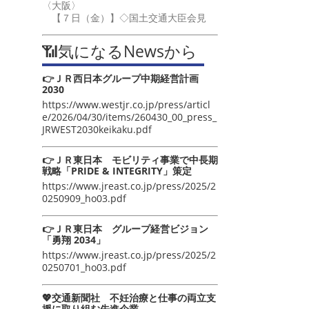
〈大阪〉
【７日（金）】◇国土交通大臣会見
📶気になるNewsから
👉ＪＲ西日本グループ中期経営計画
2030
https://www.westjr.co.jp/press/articl
e/2026/04/30/items/260430_00_press_
JRWEST2030keikaku.pdf
👉ＪＲ東日本 モビリティ事業で中長期
戦略「PRIDE & INTEGRITY」策定
https://www.jreast.co.jp/press/2025/2
0250909_ho03.pdf
👉ＪＲ東日本 グループ経営ビジョン
「勇翔 2034」
https://www.jreast.co.jp/press/2025/2
0250701_ho03.pdf
💖交通新聞社 不妊治療と仕事の両立支
援に取り組む先進企業