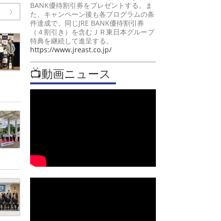
BANK優待割引券をプレゼントする。ま
た、キャンペーン後も各プログラムの条
件達成で、同じJRE BANK優待割引券
（４割引き）を含むＪＲ東日本グループ
特典を継続して進呈する。
https://www.jreast.co.jp/
📺動画ニュース