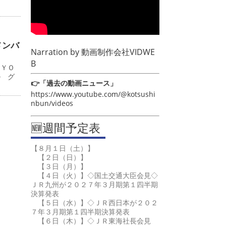
メンバ
Narration by
動画制作会社VIDWE
B
ＫＹＯ
ル グ
👉「過去の動画ニュース」
https://www.youtube.com/@kotsushi
nbun/videos
🆕週間予定表
【８月１日（土）】
【２日（日）】
【３日（月）】
【４日（火）】◇国土交通大臣会見◇
ＪＲ九州が２０２７年３月期第１四半期
決算発表
【５日（水）】◇ＪＲ西日本が２０２
７年３月期第１四半期決算発表
【６日（木）】◇ＪＲ東海社長会見