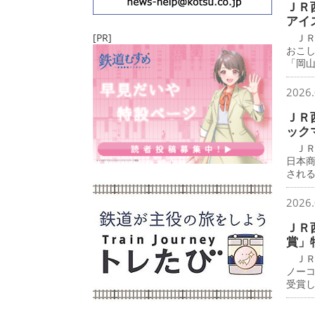
ＪＲ
アイ
[PR]
ＪＲ
おこ
「岡
2026.
ＪＲ
ック
ＪＲ
日本
され
2026.
ＪＲ
賞」
ＪＲ
ノー
受賞