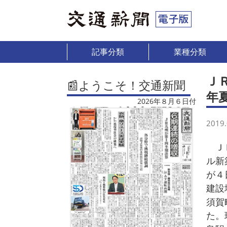
記事分類
業種分類
Ｊ
📰ようこそ！交通新聞
年
2026年８月６日付
2019.
ＪＲ
ル新
が４
建設
須賀
た。