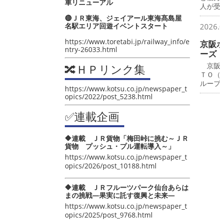
車リニューアル
人が
🔴ＪＲ東海、ジェイアール東海髙島屋
名駅エリア回遊イベントスタート
2026.
https://www.toretabi.jp/railway_info/e
京阪
ntry-26033.html
ーズ
京阪
🔀ＨＰリンク集
ＴＯ
ルー
https://www.kotsu.co.jp/newspaper_t
opics/2022/post_5238.html
✅連載企画
🔶連載 ＪＲ貨物「梅田峠に挑む～ＪＲ
貨物 プッシュ・プル運転導入～」
https://www.kotsu.co.jp/newspaper_t
opics/2026/post_10188.html
🔶連載 ＪＲフルーツパーク仙台あらは
まの挑戦―果実に託す復興と未来―
https://www.kotsu.co.jp/newspaper_t
opics/2025/post_9768.html