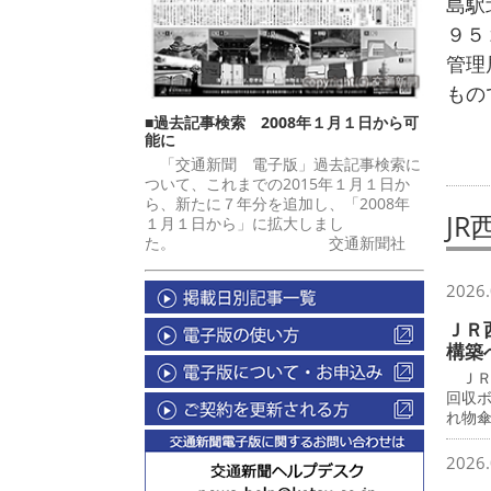
島駅
９５
管理
もの
■過去記事検索 2008年１月１日から可
能に
「交通新聞 電子版」過去記事検索に
ついて、これまでの2015年１月１日か
ら、新たに７年分を追加し、「2008年
JR
１月１日から」に拡大しまし
た。 交通新聞社
2026.
ＪＲ
構築
ＪＲ
回収
れ物
2026.