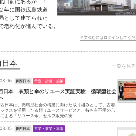
北口前にあるが、１
２年に国鉄広島鉄道
局として建てられた
で老朽化が進んでいる。
全文読むにはログインしてくだ
西日本
一覧を見る
08.06
JR西日本
予定・計画・施策
西日本 衣類と傘のリユース実証実験 循環型社会
へ
西日本は、循環型社会の構築に向けた取り組みとして、古着
ボックスを活用した衣類リユースサービスと、持ち主不明の忘
傘による「リユース傘」セルフ販売の実
08.05
JR西日本
営業・事業・車両