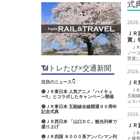
式
2026.
ＪＲ
賞」
ＪＲ
ノー
受賞
📶トレたび×交通新聞
2026.
注目のニュース👇
ＪＲ
ＪＲ
🔴ＪＲ東日本 人気アニメ「ハイキュ
五能
ー‼」とコラボしたキャンペーン開催
ェス
🔴ＪＲ東日本 五能線全線開通９０周年
記念式典
2026.
🔴ＪＲ西日本 「山口ＤＣ」観光列車で
ＪＲ
盛り上げ
ＪＲ
🔴ＪＲ四国 ８０００系アンパンマン列
と優