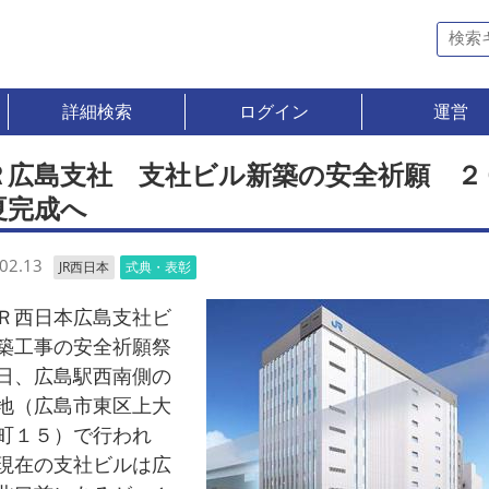
詳細検索
ログイン
運営
Ｒ広島支社 支社ビル新築の安全祈願 ２
夏完成へ
02.13
JR西日本
式典・表彰
西日本広島支社ビ
築工事の安全祈願祭
日、広島駅西南側の
地（広島市東区上大
町１５）で行われ
現在の支社ビルは広