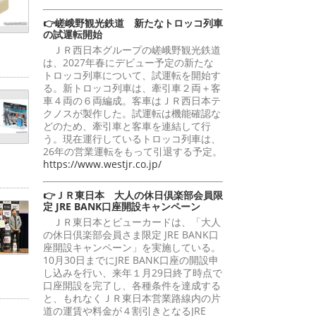
👉嵯峨野観光鉄道 新たなトロッコ列車
の試運転開始
ＪＲ西日本グループの嵯峨野観光鉄道
は、2027年春にデビュー予定の新たな
トロッコ列車について、試運転を開始す
る。新トロッコ列車は、牽引車２両＋客
車４両の６両編成。客車はＪＲ西日本テ
クノスが製作した。試運転は機能確認な
どのため、牽引車と客車を連結して行
う。現在運行しているトロッコ列車は、
26年の営業運転をもって引退する予定。
https://www.westjr.co.jp/
👉ＪＲ東日本 大人の休日倶楽部会員限
定 JRE BANK口座開設キャンペーン
ＪＲ東日本とビューカードは、「大人
の休日倶楽部会員さま限定 JRE BANK口
座開設キャンペーン」を実施している。
10月30日までにJRE BANK口座の開設申
し込みを行い、来年１月29日終了時点で
口座開設を完了し、各種条件を達成する
と、もれなくＪＲ東日本営業路線内の片
道の運賃や料金が４割引きとなるJRE