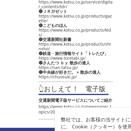
https://www.kotsu.co.jp/service/digita
l_contents/tdr/
🔵ＪＲガゼット
https://www.kotsu.co.jp/products/gaz
ette/
🔵こどものほん
https://www.kotsu.co.jp/products/kid
s/
🔵交通新聞社新書
https://www.kotsu.co.jp/products/shi
nsho/
🔵鉄道・旅行情報サイト「トレたび」
https://www.toretabi.jp/
🔵さんたつ ｂｙ 散歩の達人
https://san-tatsu.jp/
🔵中央線が好きだ。 × 散歩の達人
https://chuosuki.jp/
👆おしえて！ 電子版
交通新聞電子版サービスについてご紹介
https://www.kotsu.co.jp/newspaper_t
opics/2021/post_4048.html
弊社では、お客様の当サイトに
に、 Cookie（クッキー）を