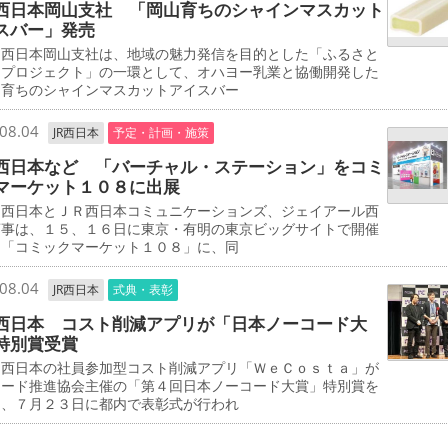
西日本岡山支社 「岡山育ちのシャインマスカット
スバー」発売
西日本岡山支社は、地域の魅力発信を目的とした「ふるさと
しプロジェクト」の一環として、オハヨー乳業と協働開発した
山育ちのシャインマスカットアイスバー
08.04
JR西日本
予定・計画・施策
西日本など 「バーチャル・ステーション」をコミ
マーケット１０８に出展
西日本とＪＲ西日本コミュニケーションズ、ジェイアール西
商事は、１５、１６日に東京・有明の東京ビッグサイトで開催
る「コミックマーケット１０８」に、同
08.04
JR西日本
式典・表彰
西日本 コスト削減アプリが「日本ノーコード大
特別賞受賞
西日本の社員参加型コスト削減アプリ「ＷｅＣｏｓｔａ」が
コード推進協会主催の「第４回日本ノーコード大賞」特別賞を
し、７月２３日に都内で表彰式が行われ