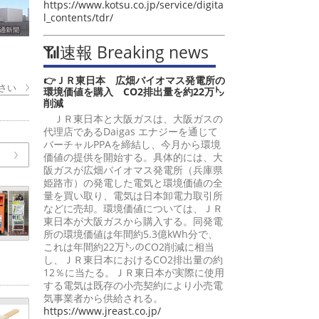
https://www.kotsu.co.jp/service/digita
l_contents/tdr/
📶速報 Breaking news
👉ＪＲ東日本 広畑バイオマス発電所の
さい
環境価値を購入 CO2排出量を約22万㌧
削減
ＪＲ東日本と大阪ガスは、大阪ガスの
代理店であるDaigas エナジーを通じて
バーチャルPPAを締結し、今月から環境
価値の提供を開始する。具体的には、大
阪ガスが広畑バイオマス発電所（兵庫県
姫路市）の発電した電気と環境価値の全
量を買い取り、電気は日本卸電力取引所
などに売却。環境価値については、ＪＲ
東日本が大阪ガスから購入する。同発電
所の環境価値は年間約5.3億kWh分で、
これは年間約22万㌧のCO2削減に相当
し、ＪＲ東日本におけるCO2排出量の約
12％に当たる。ＪＲ東日本が実際に使用
する電気は既存の小売契約により小売電
気事業者から供給される。
https://www.jreast.co.jp/