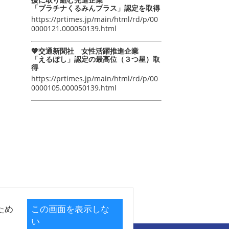
「プラチナくるみんプラス」認定を取得
https://prtimes.jp/main/html/rd/p/00
0000121.000050139.html
💖交通新聞社 女性活躍推進企業
「えるぼし」認定の最高位（３つ星）取
得
https://prtimes.jp/main/html/rd/p/00
0000105.000050139.html
ため
この画面を表示しな
い