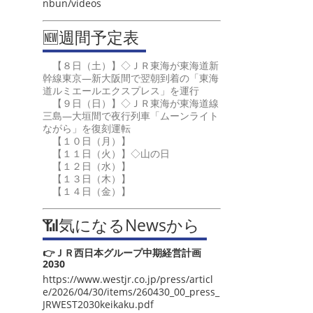
nbun/videos
🆕週間予定表
【８日（土）】◇ＪＲ東海が東海道新
幹線東京―新大阪間で翌朝到着の「東海
道ルミエールエクスプレス」を運行
【９日（日）】◇ＪＲ東海が東海道線
三島―大垣間で夜行列車「ムーンライト
ながら」を復刻運転
【１０日（月）】
【１１日（火）】◇山の日
【１２日（水）】
【１３日（木）】
【１４日（金）】
📶気になるNewsから
👉ＪＲ西日本グループ中期経営計画
2030
https://www.westjr.co.jp/press/articl
e/2026/04/30/items/260430_00_press_
JRWEST2030keikaku.pdf