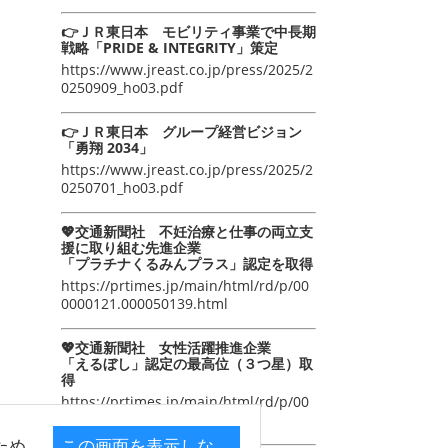
👉ＪＲ東日本 モビリティ事業で中長期
戦略「PRIDE & INTEGRITY」策定
https://www.jreast.co.jp/press/2025/2
0250909_ho03.pdf
👉ＪＲ東日本 グループ経営ビジョン
「勇翔 2034」
https://www.jreast.co.jp/press/2025/2
0250701_ho03.pdf
💖交通新聞社 不妊治療と仕事の両立支
援に取り組む先進企業
「プラチナくるみんプラス」認定を取得
https://prtimes.jp/main/html/rd/p/00
0000121.000050139.html
💖交通新聞社 女性活躍推進企業
「えるぼし」認定の最高位（３つ星）取
得
https://prtimes.jp/main/html/rd/p/00
0000105.000050139.html
ため
この画面を表示しな