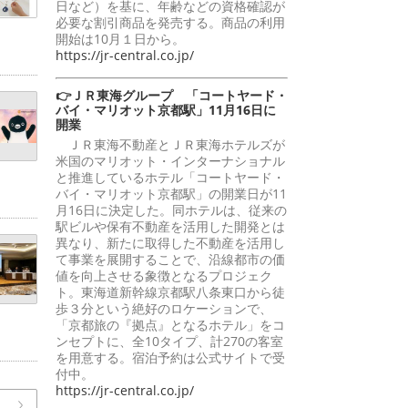
日など）を基に、年齢などの資格確認が
必要な割引商品を発売する。商品の利用
開始は10月１日から。
https://jr-central.co.jp/
👉ＪＲ東海グループ 「コートヤード・
バイ・マリオット京都駅」11月16日に
開業
ＪＲ東海不動産とＪＲ東海ホテルズが
米国のマリオット・インターナショナル
と推進しているホテル「コートヤード・
バイ・マリオット京都駅」の開業日が11
月16日に決定した。同ホテルは、従来の
駅ビルや保有不動産を活用した開発とは
異なり、新たに取得した不動産を活用し
て事業を展開することで、沿線都市の価
値を向上させる象徴となるプロジェク
ト。東海道新幹線京都駅八条東口から徒
歩３分という絶好のロケーションで、
「京都旅の『拠点』となるホテル」をコ
ンセプトに、全10タイプ、計270の客室
を用意する。宿泊予約は公式サイトで受
付中。
https://jr-central.co.jp/