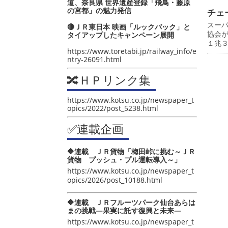
道、奈良県 世界遺産登録「飛鳥・藤原
の宮都」の魅力発信
チェ
スー
🔴ＪＲ東日本 映画「ルックバック」と
協会
タイアップしたキャンペーン展開
１兆
https://www.toretabi.jp/railway_info/e
ntry-26091.html
🔀ＨＰリンク集
https://www.kotsu.co.jp/newspaper_t
opics/2022/post_5238.html
✅連載企画
🔶連載 ＪＲ貨物「梅田峠に挑む～ＪＲ
貨物 プッシュ・プル運転導入～」
https://www.kotsu.co.jp/newspaper_t
opics/2026/post_10188.html
🔶連載 ＪＲフルーツパーク仙台あらは
まの挑戦―果実に託す復興と未来―
https://www.kotsu.co.jp/newspaper_t