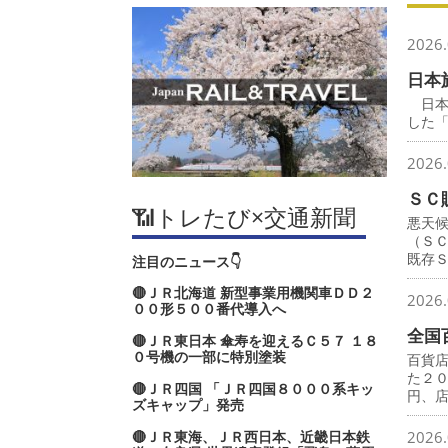
2026.
日本
日本
した
2026.
ＳＣ
📶トレたび×交通新聞
悪天
（Ｓ
既存
注目のニュース👇
🔴ＪＲ北海道 新型事業用機関車ＤＤ２
2026.
００形５００番代導入へ
全国
🔴ＪＲ東日本 傘寿を迎えるＣ５７ １８
０号機の一部に特別塗装
百貨
た２
🔴ＪＲ四国 「ＪＲ四国８０００系キッ
円、
ズキャップ」発売
🔴ＪＲ東海、ＪＲ西日本、近畿日本鉄
2026.