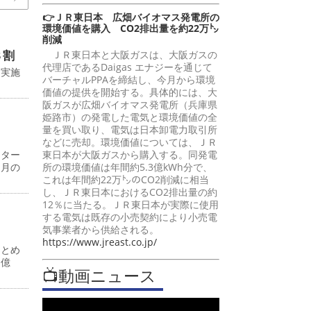
👉ＪＲ東日本 広畑バイオマス発電所の
環境価値を購入 CO2排出量を約22万㌧
削減
８割
ＪＲ東日本と大阪ガスは、大阪ガスの
代理店であるDaigas エナジーを通じて
に実施
バーチャルPPAを締結し、今月から環境
価値の提供を開始する。具体的には、大
阪ガスが広畑バイオマス発電所（兵庫県
姫路市）の発電した電気と環境価値の全
量を買い取り、電気は日本卸電力取引所
などに売却。環境価値については、ＪＲ
ンター
東日本が大阪ガスから購入する。同発電
同月の
所の環境価値は年間約5.3億kWh分で、
これは年間約22万㌧のCO2削減に相当
し、ＪＲ東日本におけるCO2排出量の約
12％に当たる。ＪＲ東日本が実際に使用
する電気は既存の小売契約により小売電
気事業者から供給される。
https://www.jreast.co.jp/
まとめ
７億
📺動画ニュース