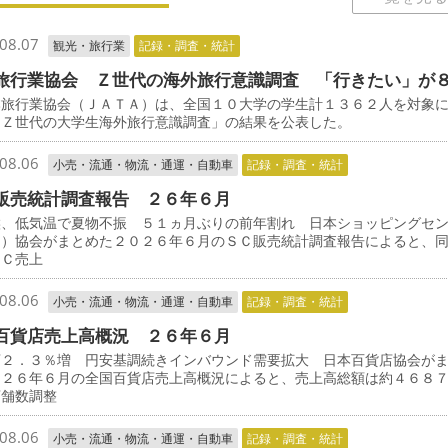
08.07
観光・旅行業
記録・調査・統計
旅行業協会 Ｚ世代の海外旅行意識調査 「行きたい」が
旅行業協会（ＪＡＴＡ）は、全国１０大学の学生計１３６２人を対象
「Ｚ世代の大学生海外旅行意識調査」の結果を公表した。
08.06
小売・流通・物流・通運・自動車
記録・調査・統計
販売統計調査報告 ２６年６月
候、低気温で夏物不振 ５１ヵ月ぶりの前年割れ 日本ショッピングセ
Ｃ）協会がまとめた２０２６年６月のＳＣ販売統計調査報告によると、
ＳＣ売上
08.06
小売・流通・物流・通運・自動車
記録・調査・統計
百貨店売上高概況 ２６年６月
店２．３％増 円安基調続きインバウンド需要拡大 日本百貨店協会が
０２６年６月の全国百貨店売上高概況によると、売上高総額は約４６８
店舗数調整
08.06
小売・流通・物流・通運・自動車
記録・調査・統計