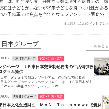
所」は、昨年度研究「共働き夫婦に関する調査」の一環
現在は子どもがいないが将来子どもを持つ可能性がある
パパ予備軍」に焦点を当てたウェブアンケート調査の
全文読むにはログインしてくだ
R東日本グループ
一覧を見る
08.07
JR東日本グループ
予定・計画・施策
ンジページ ＪＲ東日本交替制勤務者の生活習慣改
ログラム提供
東日本「ＷａａＳ共創コンソーシアム」の実証実験に参画
東日本グループのオレンジページ（ＯＰ）は、ＪＲ東日本が主
る「ＷａａＳ共創コンソーシアム」（Ｗ
08.06
JR東日本グループ
予定・計画・施策
東日本文化創造財団 ＭｏＮ Ｔａｋａｎａｗａで夏休