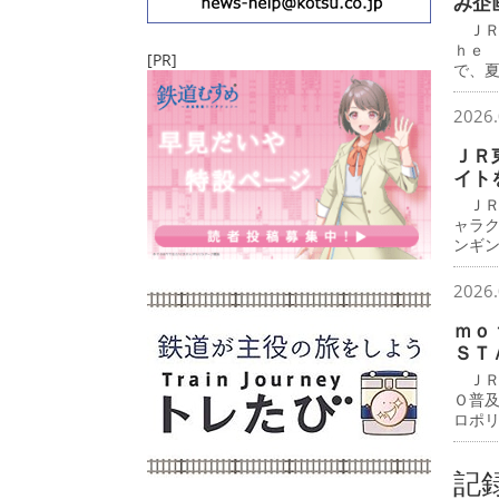
み企
ＪＲ
ｈｅ
[PR]
で、
2026.
ＪＲ
イト
ＪＲ
ャラ
ンギ
2026.
ｍｏ
ＳＴ
ＪＲ
Ｏ普
ロポ
記