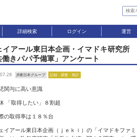
詳細検索
ログイン
運営
ェイアール東日本企画・イマドキ研究所
共働きパパ予備軍」アンケート
07.28
JR東日本グループ
記録・調査・統計
関与に高い意識
 「取得したい」８割超
の取得率は１８％台
イアール東日本企画（ｊｅｋｉ）の「イマドキファミ