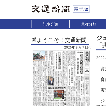
記事分類
業種分類
ジ
📰ようこそ！交通新聞
「
2026年８月７日付
2022.
育児
育休
実際
ジェ