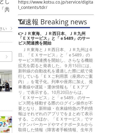
とし
https://www.kotsu.co.jp/service/digita
l_contents/tdr/
「共
📶速報 Breaking news
さい
👉ＪＲ東海、ＪＲ西日本、ＪＲ九州
「ＥＸサービス」と「ｅ5489」のサー
ビス間連携を開始
ＪＲ東海とＪＲ西日本、ＪＲ九州は６
日、「ＥＸサービス」と「ｅ5489」の
サービス間連携を開始し、さらなる機能
拡充を図ると発表した。９月15日には、
新幹線の自動改札を通過した際に紙で発
行している「ＥＸご利用票（座席のご案
内）」を電子化。列車や座席に加え、発
車番線や遅延・運休情報も「ＥＸアプ
リ」で表示する。10月20日からは、
「ＥＸサービス」と「ｅ5489」のサー
ビス間を移動する際のログイン操作が不
要となり、新幹線・在来線特急の予約情
報はそれぞれのアプリでをまとめて表示
する。このほか、「ＥＸサービス」でマ
イナンバーカードやマイナポータルから
取得した情報（障害者手帳情報、生年月