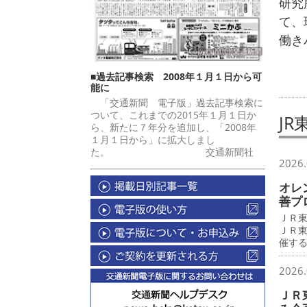
研究
て、
働き
■過去記事検索 2008年１月１日から可
能に
「交通新聞 電子版」過去記事検索に
ついて、これまでの2015年１月１日か
J
ら、新たに７年分を追加し、「2008年
１月１日から」に拡大しまし
た。 交通新聞社
2026.
オレ
善プ
ＪＲ
ＪＲ
催す
2026.
ＪＲ