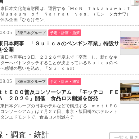
画
東日本文化創造財団は、運営する「ＭｏＮ Ｔａｋａｎａｗａ：Ｔ
 Ｍｕｓｅｕｍ ｏｆ Ｎａｒｒａｔｉｖｅｓ」（モン タカナワ）
夏休み企画「ひらけモン、
08.05
JR東日本グループ
予定・計画・施策
東日本商事 「Ｓｕｉｃａのペンギン卒業」特設サ
を公開
東日本商事は３日、２０２６年度末で「卒業」し、新たなキ
クターへバトンタッチすることが決まっているＳｕｉｃａのペ
ンへ感謝の思いを込め、「Ｓｕｉｃａの
08.05
JR東日本グループ
予定・計画・施策
ｔｔＥＣＯ普及コンソーシアム 「モッテコ ＦＥ
Ａ ２０２６」開催 食品ロス削減を啓発
東日本グループの日本ホテルなどで構成する「ｍｏｔｔＥＣ
及コンソーシアム」は７月２７日、東京・飯田橋のホテルメト
リタンエドモントで、食品ロス削減をテ
録・調査・統計
一覧を見る