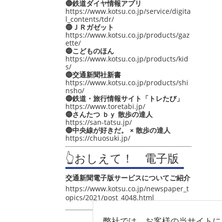
🔵鉄道ダイヤ情報アプリ
https://www.kotsu.co.jp/service/digita
l_contents/tdr/
🔵ＪＲガゼット
https://www.kotsu.co.jp/products/gaz
ette/
🔵こどものほん
https://www.kotsu.co.jp/products/kid
s/
🔵交通新聞社新書
https://www.kotsu.co.jp/products/shi
nsho/
🔵鉄道・旅行情報サイト「トレたび」
https://www.toretabi.jp/
🔵さんたつ ｂｙ 散歩の達人
https://san-tatsu.jp/
🔵中央線が好きだ。 × 散歩の達人
https://chuosuki.jp/
👆おしえて！ 電子版
交通新聞電子版サービスについてご紹介
https://www.kotsu.co.jp/newspaper_t
opics/2021/post_4048.html
弊社では、お客様の当サイトに