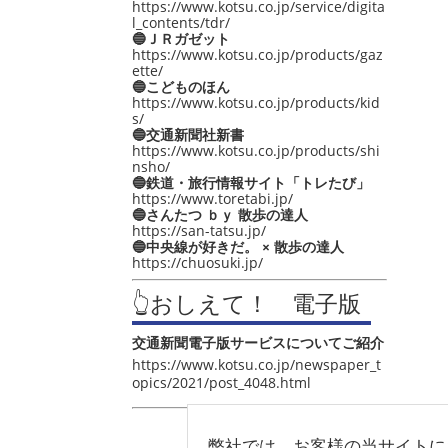
https://www.kotsu.co.jp/service/digita
l_contents/tdr/
🔵ＪＲガゼット
https://www.kotsu.co.jp/products/gaz
ette/
🔵こどものほん
https://www.kotsu.co.jp/products/kid
s/
🔵交通新聞社新書
https://www.kotsu.co.jp/products/shi
nsho/
🔵鉄道・旅行情報サイト「トレたび」
https://www.toretabi.jp/
🔵さんたつ ｂｙ 散歩の達人
https://san-tatsu.jp/
🔵中央線が好きだ。 × 散歩の達人
https://chuosuki.jp/
👆おしえて！ 電子版
交通新聞電子版サービスについてご紹介
https://www.kotsu.co.jp/newspaper_t
opics/2021/post_4048.html
弊社では、お客様の当サイトに