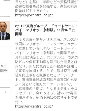
日など）を基に、年齢などの資格確認が
必要な割引商品を発売する。商品の利用
開始は10月１日から。
https://jr-central.co.jp/
👉ＪＲ東海グループ 「コートヤード・
バイ・マリオット京都駅」11月16日に
開業
ＪＲ東海不動産とＪＲ東海ホテルズが
米国のマリオット・インターナショナル
と推進しているホテル「コートヤード・
バイ・マリオット京都駅」の開業日が11
月16日に決定した。同ホテルは、従来の
駅ビルや保有不動産を活用した開発とは
ＲＮＥ
異なり、新たに取得した不動産を活用し
業開発
て事業を展開することで、沿線都市の価
値を向上させる象徴となるプロジェク
ト。東海道新幹線京都駅八条東口から徒
歩３分という絶好のロケーションで、
「京都旅の『拠点』となるホテル」をコ
ンセプトに、全10タイプ、計270の客室
を用意する。宿泊予約は公式サイトで受
付中。
https://jr-central.co.jp/