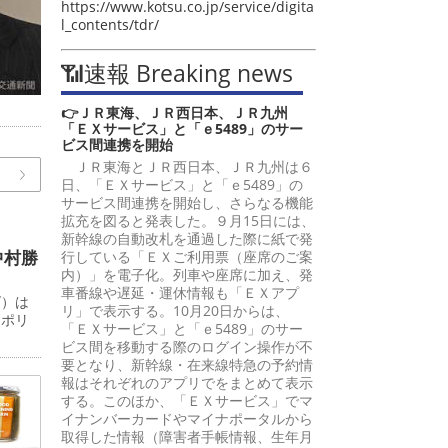
https://www.kotsu.co.jp/service/digita
l_contents/tdr/
📶速報 Breaking news
👉ＪＲ東海、ＪＲ西日本、ＪＲ九州
「ＥＸサービス」と「ｅ5489」のサー
ビス間連携を開始
ＪＲ東海とＪＲ西日本、ＪＲ九州は６
日、「ＥＸサービス」と「ｅ5489」の
サービス間連携を開始し、さらなる機能
拡充を図ると発表した。９月15日には、
新幹線の自動改札を通過した際に紙で発
中村勝
行している「ＥＸご利用票（座席のご案
内）」を電子化。列車や座席に加え、発
車番線や遅延・運休情報も「ＥＸアプ
ズ）は
リ」で表示する。10月20日からは、
ロポリ
「ＥＸサービス」と「ｅ5489」のサー
ビス間を移動する際のログイン操作が不
要となり、新幹線・在来線特急の予約情
報はそれぞれのアプリでをまとめて表示
する。このほか、「ＥＸサービス」でマ
イナンバーカードやマイナポータルから
取得した情報（障害者手帳情報、生年月