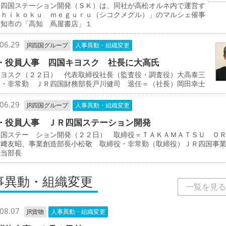
四国ステーション開発（ＳＫ）は、同社が高松オルネ内で運営す
ｓｈｉｋｏｋｕ ｍｅｇｕｒｕ（シコクメグル）」のマルシェ催事
高知市の「高知 蔦屋書店」１
06.29
JR四国グループ
人事異動・組織変更
・役員人事 四国キヨスク 社長に大高氏
キヨスク（２２日） 代表取締役社長（監査役・調査役）大高泰三
役・非常勤 ＪＲ四国財務部長戸川健司 退任＝（社長）岡田幸士
06.29
JR四国グループ
人事異動・組織変更
・役員人事 ＪＲ四国ステーション開発
四国ステー ション開発（２２日） 取締役＝ＴＡＫＡＭＡＴＳＵ Ｏ
岡﨑友昭、事業創造部長小松敬 取締役・非常勤（取締役）ＪＲ四国事
担当部長
事異動・組織変更
一覧を見る
08.07
JR貨物
人事異動・組織変更