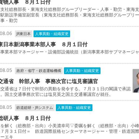
貨物人事 ８月１日付
支社総務部長・東海支社総務部グループリーダー・人事・勤労・東海
物駅新設準備室副室長（東海支社総務部長・東海支社総務部グループリ
人事・勤労
08.06
JR東日本
人事異動・組織変更
東日本新潟事業本部人事 ８月１日付
事業本部マネージャー・設備部設備統括（新潟事業本部サブマネージ
司
08.05
政府・省庁・鉄道運輸機構
人事異動・組織変更
交通省 幹部人事 事務次官に塩見審議官
交通省は７日付で幹部の異動を発令する。７月３１日の閣議で承認
た。国土交通事務次官には塩見英之国土交通審議官が就任。
08.05
鉄道総研・JRシステム
人事異動・組織変更
総研人事 ８月１日付
を解く（総務部・出向）小美濃幸司▽委嘱を解く（総務部・出向）小
上７月３１日付＝ 鉄道国際規格センターマネージャー・管理・鉄道国
ターエキ