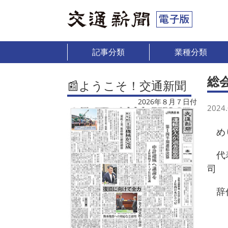
記事分類
業種分類
総
📰ようこそ！交通新聞
2026年８月７日付
2024.
めり
代表
司
辞任