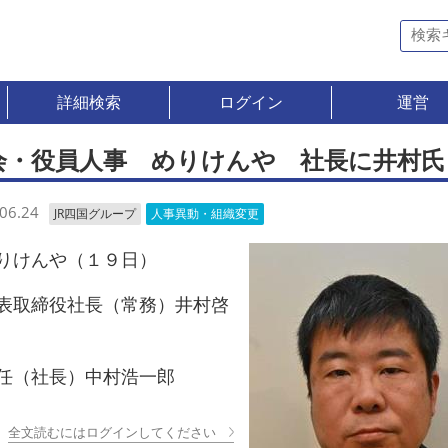
詳細検索
ログイン
運営
会・役員人事 めりけんや 社長に井村氏
06.24
JR四国グループ
人事異動・組織変更
けんや（１９日）
取締役社長（常務）井村啓
（社長）中村浩一郎
全文読むにはログインしてください