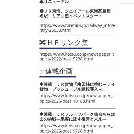
車リニューアル
🔴ＪＲ東海、ジェイアール東海髙島屋
名駅エリア回遊イベントスタート
https://www.toretabi.jp/railway_info/e
ntry-26033.html
🔀ＨＰリンク集
https://www.kotsu.co.jp/newspaper_t
opics/2022/post_5238.html
✅連載企画
🔶連載 ＪＲ貨物「梅田峠に挑む～ＪＲ
貨物 プッシュ・プル運転導入～」
https://www.kotsu.co.jp/newspaper_t
opics/2026/post_10188.html
🔶連載 ＪＲフルーツパーク仙台あらは
まの挑戦―果実に託す復興と未来―
https://www.kotsu.co.jp/newspaper_t
opics/2025/post_9768.html