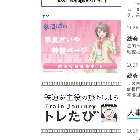
ＪＲ
る「
を、
[PR]
2026.
総会
四国
監査
2026.
総会
ＪＲ
館長
本部
人
2026.