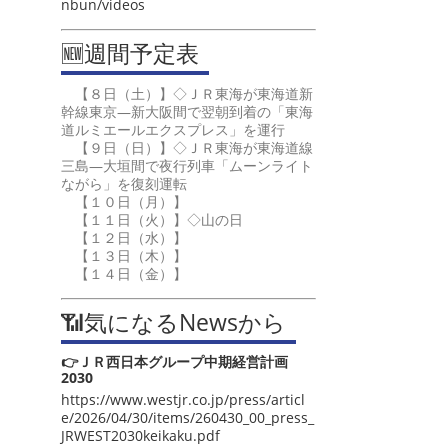
nbun/videos
🆕週間予定表
【８日（土）】◇ＪＲ東海が東海道新
幹線東京―新大阪間で翌朝到着の「東海
道ルミエールエクスプレス」を運行
【９日（日）】◇ＪＲ東海が東海道線
三島―大垣間で夜行列車「ムーンライト
ながら」を復刻運転
【１０日（月）】
【１１日（火）】◇山の日
【１２日（水）】
【１３日（木）】
【１４日（金）】
📶気になるNewsから
👉ＪＲ西日本グループ中期経営計画
2030
https://www.westjr.co.jp/press/articl
e/2026/04/30/items/260430_00_press_
JRWEST2030keikaku.pdf