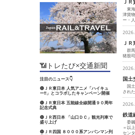
ＪＲ
東海
津貨
ー・
2026.
ＪＲ
群馬
猪股
📶トレたび×交通新聞
2026.
国土
注目のニュース👇
国土
🔴ＪＲ東日本 人気アニメ「ハイキュ
され
ー‼」とコラボしたキャンペーン開催
🔴ＪＲ東日本 五能線全線開通９０周年
2026.
記念式典
鉄道
🔴ＪＲ西日本 「山口ＤＣ」観光列車で
盛り上げ
委嘱
＝以
🔴ＪＲ四国 ８０００系アンパンマン列
セン