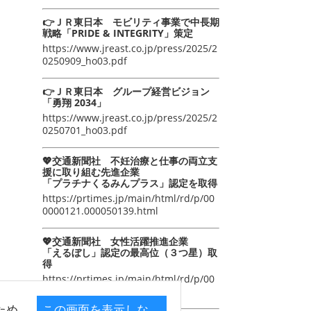
👉ＪＲ東日本 モビリティ事業で中長期
戦略「PRIDE & INTEGRITY」策定
https://www.jreast.co.jp/press/2025/2
0250909_ho03.pdf
👉ＪＲ東日本 グループ経営ビジョン
「勇翔 2034」
https://www.jreast.co.jp/press/2025/2
0250701_ho03.pdf
💖交通新聞社 不妊治療と仕事の両立支
援に取り組む先進企業
「プラチナくるみんプラス」認定を取得
https://prtimes.jp/main/html/rd/p/00
0000121.000050139.html
💖交通新聞社 女性活躍推進企業
「えるぼし」認定の最高位（３つ星）取
得
https://prtimes.jp/main/html/rd/p/00
0000105.000050139.html
ため
この画面を表示しな