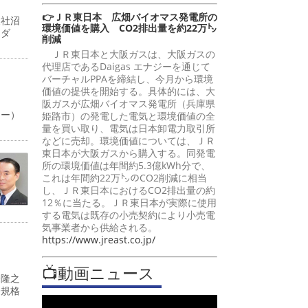
👉ＪＲ東日本 広畑バイオマス発電所の
支社沼
環境価値を購入 CO2排出量を約22万㌧
ーダ
削減
ＪＲ東日本と大阪ガスは、大阪ガスの
代理店であるDaigas エナジーを通じて
バーチャルPPAを締結し、今月から環境
価値の提供を開始する。具体的には、大
阪ガスが広畑バイオマス発電所（兵庫県
ャー）
姫路市）の発電した電気と環境価値の全
量を買い取り、電気は日本卸電力取引所
などに売却。環境価値については、ＪＲ
東日本が大阪ガスから購入する。同発電
所の環境価値は年間約5.3億kWh分で、
これは年間約22万㌧のCO2削減に相当
し、ＪＲ東日本におけるCO2排出量の約
12％に当たる。ＪＲ東日本が実際に使用
する電気は既存の小売契約により小売電
気事業者から供給される。
https://www.jreast.co.jp/
📺動画ニュース
峰隆之
際規格