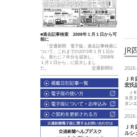
■過去記事検索 2008年１月１日から可
能に
「交通新聞 電子版」過去記事検索に
J
ついて、これまでの2015年１月１日か
ら、新たに７年分を追加し、「2008年
１月１日から」に拡大しまし
た。 交通新聞社
2026.
ＪＲ
宏氏
ＪＲ
９月
タン
2026.
ＪＲ
ルシ