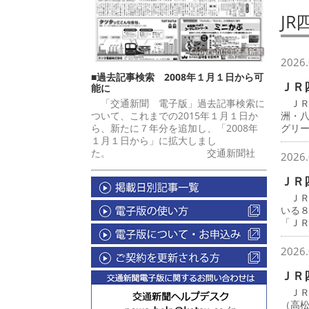
JR
2026.
■過去記事検索 2008年１月１日から可
ＪＲ
能に
「交通新聞 電子版」過去記事検索に
ＪＲ
ついて、これまでの2015年１月１日か
洲・
ら、新たに７年分を追加し、「2008年
グリ
１月１日から」に拡大しまし
た。 交通新聞社
2026.
ＪＲ
ＪＲ
いる
「Ｊ
2026.
ＪＲ
ＪＲ
（高