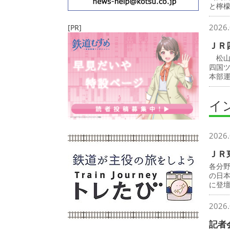
と檸
2026.
[PR]
ＪＲ
松山
四国
本部
イ
2026.
ＪＲ
各分
の日
に登
2026.
記者