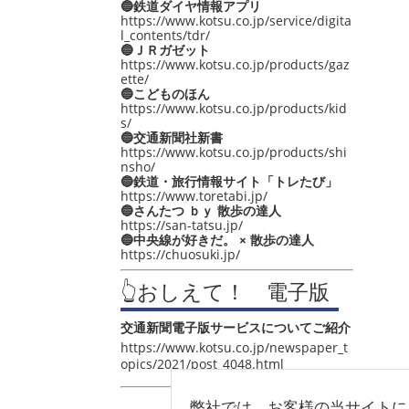
🔵鉄道ダイヤ情報アプリ
https://www.kotsu.co.jp/service/digita
l_contents/tdr/
🔵ＪＲガゼット
https://www.kotsu.co.jp/products/gaz
ette/
🔵こどものほん
https://www.kotsu.co.jp/products/kid
s/
🔵交通新聞社新書
https://www.kotsu.co.jp/products/shi
nsho/
🔵鉄道・旅行情報サイト「トレたび」
https://www.toretabi.jp/
🔵さんたつ ｂｙ 散歩の達人
https://san-tatsu.jp/
🔵中央線が好きだ。 × 散歩の達人
https://chuosuki.jp/
👆おしえて！ 電子版
交通新聞電子版サービスについてご紹介
https://www.kotsu.co.jp/newspaper_t
opics/2021/post_4048.html
弊社では、お客様の当サイトに