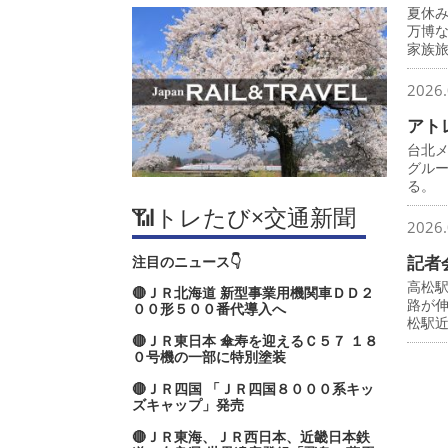
夏休
万博
家族
2026.
アト
台北
グル
る。
📶トレたび×交通新聞
2026.
記者
注目のニュース👇
高松
🔴ＪＲ北海道 新型事業用機関車ＤＤ２
路が
００形５００番代導入へ
松駅
🔴ＪＲ東日本 傘寿を迎えるＣ５７ １８
０号機の一部に特別塗装
🔴ＪＲ四国 「ＪＲ四国８０００系キッ
ズキャップ」発売
🔴ＪＲ東海、ＪＲ西日本、近畿日本鉄