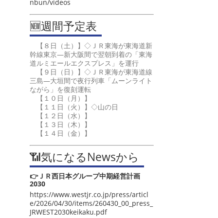
nbun/videos
🆕週間予定表
【８日（土）】◇ＪＲ東海が東海道新
幹線東京―新大阪間で翌朝到着の「東海
道ルミエールエクスプレス」を運行
【９日（日）】◇ＪＲ東海が東海道線
三島―大垣間で夜行列車「ムーンライト
ながら」を復刻運転
【１０日（月）】
【１１日（火）】◇山の日
【１２日（水）】
【１３日（木）】
【１４日（金）】
📶気になるNewsから
👉ＪＲ西日本グループ中期経営計画
2030
https://www.westjr.co.jp/press/articl
e/2026/04/30/items/260430_00_press_
JRWEST2030keikaku.pdf