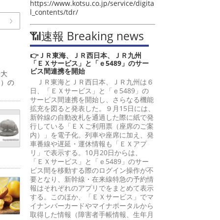
https://www.kotsu.co.jp/service/digita
l_contents/tdr/
📶速報 Breaking news
👉ＪＲ東海、ＪＲ西日本、ＪＲ九州
「ＥＸサービス」と「ｅ5489」のサー
ビス間連携を開始
予大
ＪＲ東海とＪＲ西日本、ＪＲ九州は６
間）の
日、「ＥＸサービス」と「ｅ5489」の
サービス間連携を開始し、さらなる機能
拡充を図ると発表した。９月15日には、
新幹線の自動改札を通過した際に紙で発
行している「ＥＸご利用票（座席のご案
内）」を電子化。列車や座席に加え、発
車番線や遅延・運休情報も「ＥＸアプ
リ」で表示する。10月20日からは、
「ＥＸサービス」と「ｅ5489」のサー
ビス間を移動する際のログイン操作が不
要となり、新幹線・在来線特急の予約情
報はそれぞれのアプリでをまとめて表示
する。このほか、「ＥＸサービス」でマ
イナンバーカードやマイナポータルから
取得した情報（障害者手帳情報、生年月