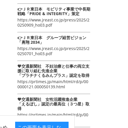
👉ＪＲ東日本 モビリティ事業で中長期
戦略「PRIDE & INTEGRITY」策定
https://www.jreast.co.jp/press/2025/2
0250909_ho03.pdf
👉ＪＲ東日本 グループ経営ビジョン
「勇翔 2034」
https://www.jreast.co.jp/press/2025/2
0250701_ho03.pdf
💖交通新聞社 不妊治療と仕事の両立支
援に取り組む先進企業
「プラチナくるみんプラス」認定を取得
https://prtimes.jp/main/html/rd/p/00
0000121.000050139.html
💖交通新聞社 女性活躍推進企業
「えるぼし」認定の最高位（３つ星）取
得
https://prtimes.jp/main/html/rd/p/00
0000105.000050139.html
ため
この画面を表示しな