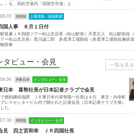
檬〟」を、高松空港内「四国空市場」と
08.03
JR四国
人事異動・組織変更
四国人事 ８月１日付
駅長兼ＪＲ四国ツアー松山支店長（松山駅長）天雲正人 松山駅助役
ツアー松山支店長）黒川誠二郎 多度津工場助役（多度津工場助役兼鉄
運輸部車
ンタビュー・会見
一覧を見る
08.06
JR東日本
インタビュー・会見
東日本 喜㔟社長が日本記者クラブで会見
野で挑戦継続強調 ＪＲ東日本の喜㔟陽一社長は４日、東京・内幸町
本プレスセンタービル内で開かれた記者会見（日本記者クラブ主催）
壇した。
07.30
JR四国
インタビュー・会見
会見 四之宮和幸 ＪＲ四国社長