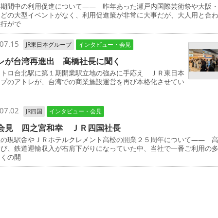
み期間中の利用促進について―― 昨年あった瀬戸内国際芸術祭や大阪
などの大型イベントがなく、利用促進策が非常に大事だが、大人用と合
旅行がで
07.15
JR東日本グループ
インタビュー・会見
レが台湾再進出 髙橋社長に聞く
メトロ台北駅に第１期開業駅立地の強みに手応え ＪＲ東日本
ープのアトレが、台湾での商業施設運営を再び本格化させてい
07.02
JR四国
インタビュー・会見
会見 四之宮和幸 ＪＲ四国社長
駅の現駅舎やＪＲホテルクレメント高松の開業２５周年について―― 
伸び、鉄道運輸収入が右肩下がりになっていた中、当社で一番ご利用の
近くの開