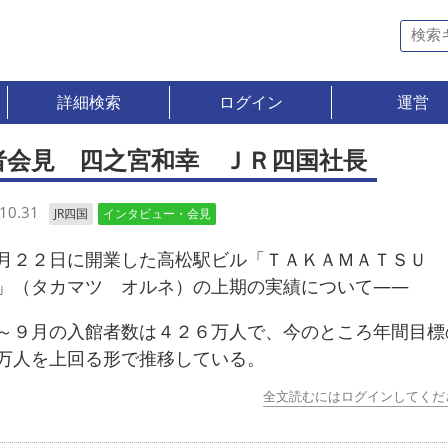
詳細検索
ログイン
運営
者会見 四之宮和幸 ＪＲ四国社長
10.31
JR四国
インタビュー・会見
２２日に開業した高松駅ビル「ＴＡＫＡＭＡＴＳＵ 
」（タカマツ オルネ）の上期の実績について――
９月の入館者数は４２６万人で、今のところ年間目標
万人を上回る形で推移している。
全文読むにはログインしてくだ