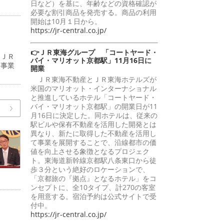
日など）を基に、年齢などの資格確認が
必要な割引商品を発売する。商品の利用
開始は10月１日から。
https://jr-central.co.jp/
👉ＪＲ東海グループ 「コートヤード・
（ＪＲ
バイ・マリオット京都駅」11月16日に
道事業
開業
ＪＲ東海不動産とＪＲ東海ホテルズが
米国のマリオット・インターナショナル
と推進しているホテル「コートヤード・
バイ・マリオット京都駅」の開業日が11
月16日に決定した。同ホテルは、従来の
駅ビルや保有不動産を活用した開発とは
異なり、新たに取得した不動産を活用し
て事業を展開することで、沿線都市の価
値を向上させる象徴となるプロジェク
ト。東海道新幹線京都駅八条東口から徒
歩３分という絶好のロケーションで、
「京都旅の『拠点』となるホテル」をコ
ンセプトに、全10タイプ、計270の客室
を用意する。宿泊予約は公式サイトで受
付中。
https://jr-central.co.jp/