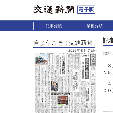
記事分類
業種分類
記
📰ようこそ！交通新聞
2026年８月７日付
2024.
３月
ＮＥ
４～
００