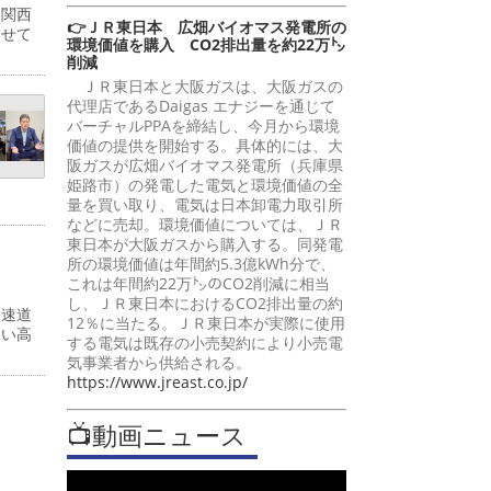
・関西
👉ＪＲ東日本 広畑バイオマス発電所の
わせて
環境価値を購入 CO2排出量を約22万㌧
削減
ＪＲ東日本と大阪ガスは、大阪ガスの
代理店であるDaigas エナジーを通じて
バーチャルPPAを締結し、今月から環境
価値の提供を開始する。具体的には、大
阪ガスが広畑バイオマス発電所（兵庫県
姫路市）の発電した電気と環境価値の全
量を買い取り、電気は日本卸電力取引所
などに売却。環境価値については、ＪＲ
東日本が大阪ガスから購入する。同発電
所の環境価値は年間約5.3億kWh分で、
これは年間約22万㌧のCO2削減に相当
し、ＪＲ東日本におけるCO2排出量の約
高速道
12％に当たる。ＪＲ東日本が実際に使用
多い高
する電気は既存の小売契約により小売電
気事業者から供給される。
https://www.jreast.co.jp/
📺動画ニュース