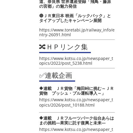
道、奈良県 世界遺産登録「飛鳥・藤原
の宮都」の魅力発信
🔴ＪＲ東日本 映画「ルックバック」と
タイアップしたキャンペーン展開
https://www.toretabi.jp/railway_info/e
ntry-26091.html
🔀ＨＰリンク集
https://www.kotsu.co.jp/newspaper_t
opics/2022/post_5238.html
✅連載企画
🔶連載 ＪＲ貨物「梅田峠に挑む～ＪＲ
貨物 プッシュ・プル運転導入～」
https://www.kotsu.co.jp/newspaper_t
opics/2026/post_10188.html
🔶連載 ＪＲフルーツパーク仙台あらは
まの挑戦―果実に託す復興と未来―
https://www.kotsu.co.jp/newspaper_t