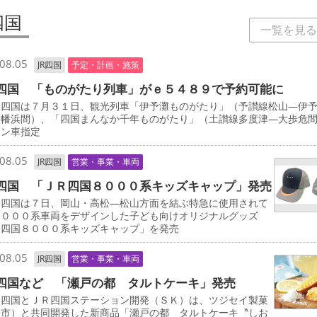
四国
一覧を見る
08.05
JR四国
予定・計画・施策
四国 「ものがたり列車」がｅ５４８９で予約可能に
四国は７月３１日、観光列車「伊予灘ものがたり」（予讃線松山―伊
八幡浜間）、「四国まんなか千年ものがたり」（土讃線多度津―大歩危
ーン車指定
08.05
JR四国
営業・事業・車両
四国 「ＪＲ四国８０００系キッズキャップ」発売
四国は７日、岡山・高松―松山方面を結ぶ特急に使用されて
８０００系車両をデザインした子ども向けオリジナルグッズ
Ｒ四国８０００系キッズキャップ」を発売
08.05
JR四国
営業・事業・車両
四国など 「瀬戸の都 タルトケーキ」発売
四国とＪＲ四国ステーション開発（ＳＫ）は、ツジセイ製菓
松市）と共同開発した新商品「瀬戸の都 タルトケーキ〝しお