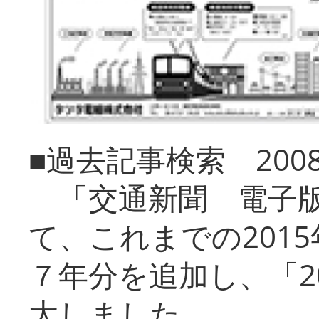
■過去記事検索 20
「交通新聞 電子版
て、これまでの201
７年分を追加し、「2
大しました