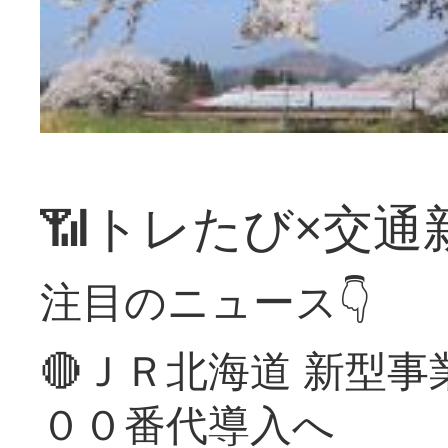
📶トレたび×交通
注目のニュース👇
🔴ＪＲ北海道 新型
００番代導入へ