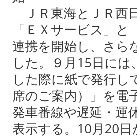
ＪＲ東海とＪＲ西日
「ＥＸサービス」と「
連携を開始し、さら
した。９月15日には
した際に紙で発行し
席のご案内）」を電
発車番線や遅延・運
表示する。10月20