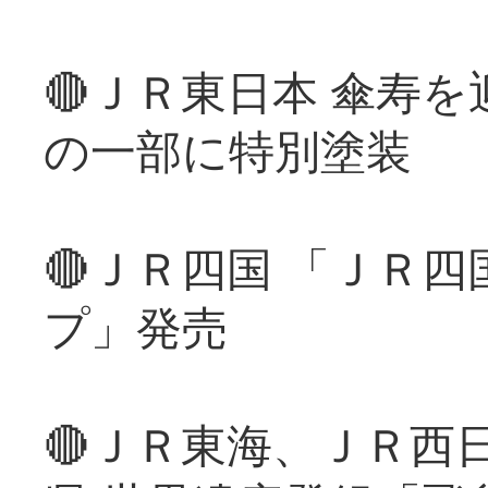
🔴ＪＲ東日本 傘寿
の一部に特別塗装
🔴ＪＲ四国 「ＪＲ
プ」発売
🔴ＪＲ東海、ＪＲ西