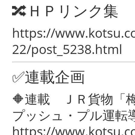
🔀ＨＰリンク集
https://www.kotsu.c
22/post_5238.html
✅連載企画
🔶連載 ＪＲ貨物
プッシュ・プル運転
https://www.kotsu.c