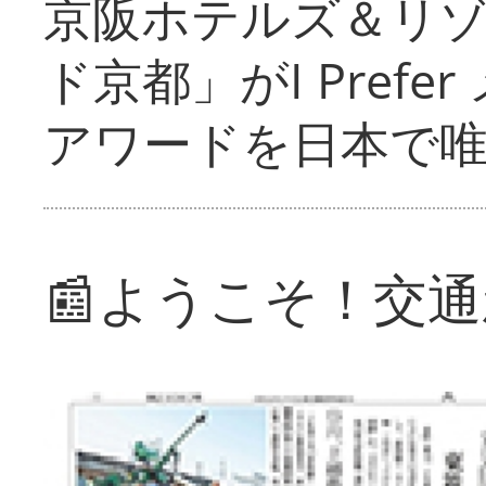
京阪ホテルズ＆リ
ド京都」がI Pref
アワードを日本で
📰ようこそ！交