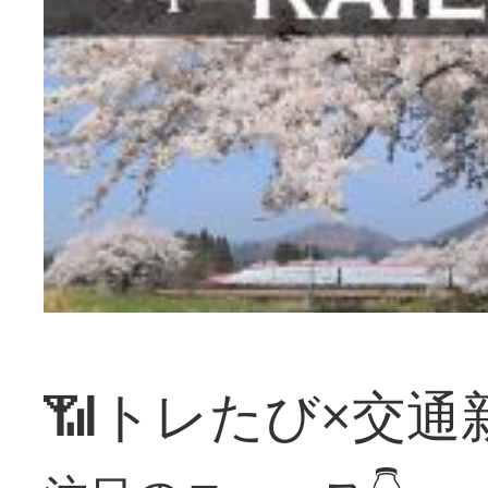
📶トレたび×交通