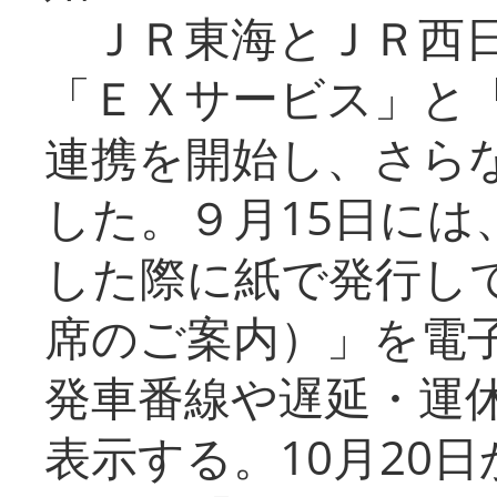
ＪＲ東海とＪＲ西日
「ＥＸサービス」と「
連携を開始し、さら
した。９月15日には
した際に紙で発行し
席のご案内）」を電
発車番線や遅延・運
表示する。10月20