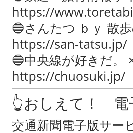
https://www.toretabi
🔵さんたつ ｂｙ 散
https://san-tatsu.jp/
🔵中央線が好きだ。 
https://chuosuki.jp/
👆おしえて！ 電
交通新聞電子版サー