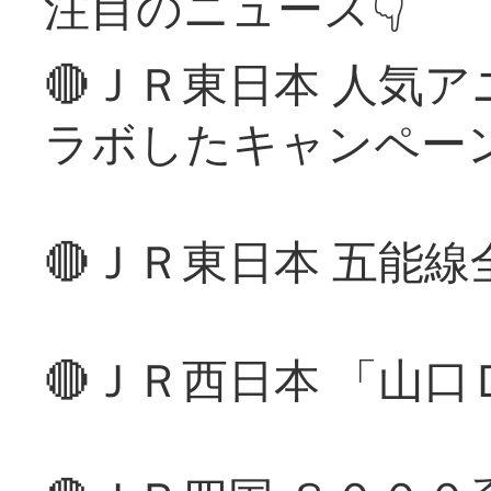
注目のニュース👇
🔴ＪＲ東日本 人気
ラボしたキャンペー
🔴ＪＲ東日本 五能
🔴ＪＲ西日本 「山