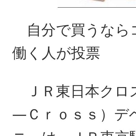
自分で買うなら
働く人が投票
ＪＲ東日本クロ
―Ｃｒｏｓｓ）デ