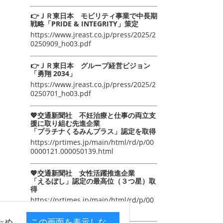
👉ＪＲ東日本 モビリティ事業で中長期
戦略「PRIDE & INTEGRITY」策定
https://www.jreast.co.jp/press/2025/2
0250909_ho03.pdf
👉ＪＲ東日本 グループ経営ビジョン
「勇翔 2034」
https://www.jreast.co.jp/press/2025/2
0250701_ho03.pdf
💖交通新聞社 不妊治療と仕事の両立支
援に取り組む先進企業
「プラチナくるみんプラス」認定を取得
https://prtimes.jp/main/html/rd/p/00
0000121.000050139.html
💖交通新聞社 女性活躍推進企業
「えるぼし」認定の最高位（３つ星）取
得
https://prtimes.jp/main/html/rd/p/00
0000105.000050139.html
ため
この画面を表示しな