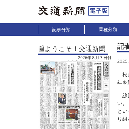
記事分類
業種分類
記
📰ようこそ！交通新聞
2026年８月７日付
2025.
松山
年を
線路
い。
とい
り組