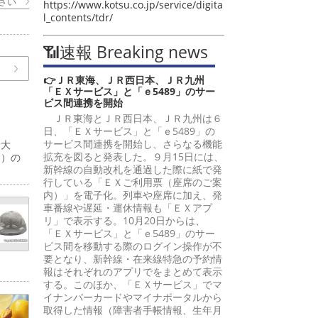
さい
https://www.kotsu.co.jp/service/digita
l_contents/tdr/
📶速報 Breaking news
👉ＪＲ東海、ＪＲ西日本、ＪＲ九州
「ＥＸサービス」と「ｅ5489」のサー
ビス間連携を開始
ＪＲ東海とＪＲ西日本、ＪＲ九州は６
日、「ＥＸサービス」と「ｅ5489」の
サービス間連携を開始し、さらなる機能
予大
拡充を図ると発表した。９月15日には、
間）の
新幹線の自動改札を通過した際に紙で発
行している「ＥＸご利用票（座席のご案
内）」を電子化。列車や座席に加え、発
車番線や遅延・運休情報も「ＥＸアプ
リ」で表示する。10月20日からは、
「ＥＸサービス」と「ｅ5489」のサー
ビス間を移動する際のログイン操作が不
要となり、新幹線・在来線特急の予約情
報はそれぞれのアプリでをまとめて表示
する。このほか、「ＥＸサービス」でマ
イナンバーカードやマイナポータルから
取得した情報（障害者手帳情報、生年月