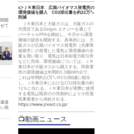
👉ＪＲ東日本 広畑バイオマス発電所の
環境価値を購入 CO2排出量を約22万㌧
削減
・関西
ＪＲ東日本と大阪ガスは、大阪ガスの
わせて
代理店であるDaigas エナジーを通じて
バーチャルPPAを締結し、今月から環境
価値の提供を開始する。具体的には、大
阪ガスが広畑バイオマス発電所（兵庫県
姫路市）の発電した電気と環境価値の全
量を買い取り、電気は日本卸電力取引所
などに売却。環境価値については、ＪＲ
東日本が大阪ガスから購入する。同発電
所の環境価値は年間約5.3億kWh分で、
これは年間約22万㌧のCO2削減に相当
し、ＪＲ東日本におけるCO2排出量の約
12％に当たる。ＪＲ東日本が実際に使用
する電気は既存の小売契約により小売電
気事業者から供給される。
高速道
https://www.jreast.co.jp/
多い高
📺動画ニュース