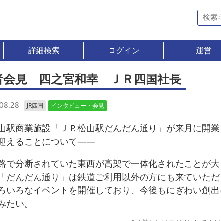
詳細検索
ログイン
運営
者会見 四之宮和幸 ＪＲ四国社長
08.28
JR四国
インタビュー・会見
駅商業施設「ＪＲ松山駅だんだん通り」が来月に開業
迎えることについて――
で分断されていた東西が高架で一体化されたことが大
「だんだん通り」は鉄道ご利用以外の方にも来ていただ
ろいろなイベントを開催しており、今後もにぎわい創出
みたい。