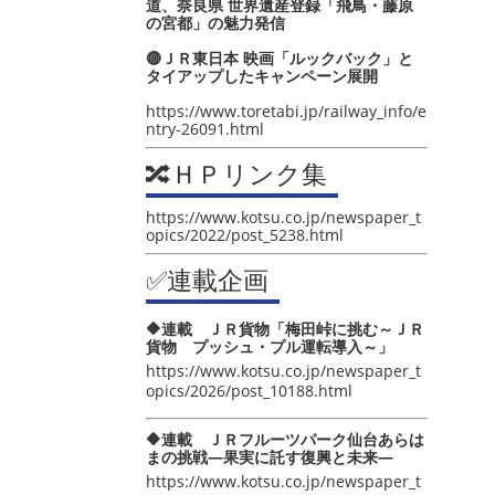
道、奈良県 世界遺産登録「飛鳥・藤原
の宮都」の魅力発信
🔴ＪＲ東日本 映画「ルックバック」と
タイアップしたキャンペーン展開
https://www.toretabi.jp/railway_info/e
ntry-26091.html
🔀ＨＰリンク集
https://www.kotsu.co.jp/newspaper_t
opics/2022/post_5238.html
✅連載企画
🔶連載 ＪＲ貨物「梅田峠に挑む～ＪＲ
貨物 プッシュ・プル運転導入～」
https://www.kotsu.co.jp/newspaper_t
opics/2026/post_10188.html
🔶連載 ＪＲフルーツパーク仙台あらは
まの挑戦―果実に託す復興と未来―
https://www.kotsu.co.jp/newspaper_t