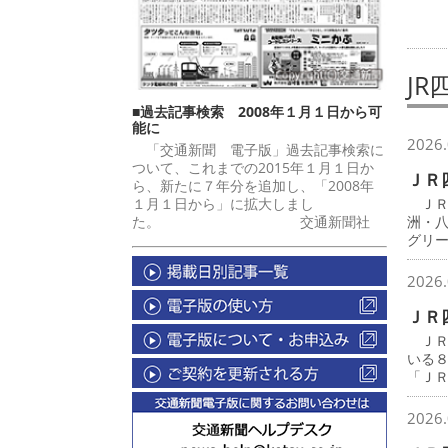
JR
■過去記事検索 2008年１月１日から可
能に
2026.
「交通新聞 電子版」過去記事検索に
ついて、これまでの2015年１月１日か
ＪＲ
ら、新たに７年分を追加し、「2008年
１月１日から」に拡大しまし
ＪＲ
た。 交通新聞社
洲・
グリ
2026.
ＪＲ
ＪＲ
いる
「Ｊ
2026.