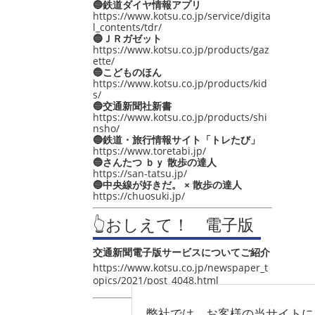
🔵鉄道ダイヤ情報アプリ
https://www.kotsu.co.jp/service/digita
l_contents/tdr/
🔵ＪＲガゼット
https://www.kotsu.co.jp/products/gaz
ette/
🔵こどものほん
https://www.kotsu.co.jp/products/kid
s/
🔵交通新聞社新書
https://www.kotsu.co.jp/products/shi
nsho/
🔵鉄道・旅行情報サイト「トレたび」
https://www.toretabi.jp/
🔵さんたつ ｂｙ 散歩の達人
https://san-tatsu.jp/
🔵中央線が好きだ。 × 散歩の達人
https://chuosuki.jp/
👆おしえて！ 電子版
交通新聞電子版サービスについてご紹介
https://www.kotsu.co.jp/newspaper_t
opics/2021/post_4048.html
弊社では、お客様の当サイトに