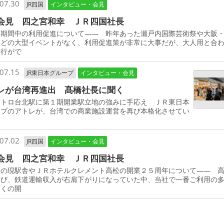
07.30
JR四国
インタビュー・会見
会見 四之宮和幸 ＪＲ四国社長
み期間中の利用促進について―― 昨年あった瀬戸内国際芸術祭や大阪
などの大型イベントがなく、利用促進策が非常に大事だが、大人用と合
旅行がで
07.15
JR東日本グループ
インタビュー・会見
レが台湾再進出 髙橋社長に聞く
メトロ台北駅に第１期開業駅立地の強みに手応え ＪＲ東日本
ープのアトレが、台湾での商業施設運営を再び本格化させてい
07.02
JR四国
インタビュー・会見
会見 四之宮和幸 ＪＲ四国社長
駅の現駅舎やＪＲホテルクレメント高松の開業２５周年について―― 
伸び、鉄道運輸収入が右肩下がりになっていた中、当社で一番ご利用の
近くの開