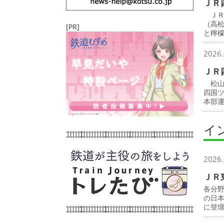
ＪＲ
ＪＲ
（高
[PR]
と檸
2026.
ＪＲ
松山
四国
本部
イ
2026.
ＪＲ
各分
の日
に登