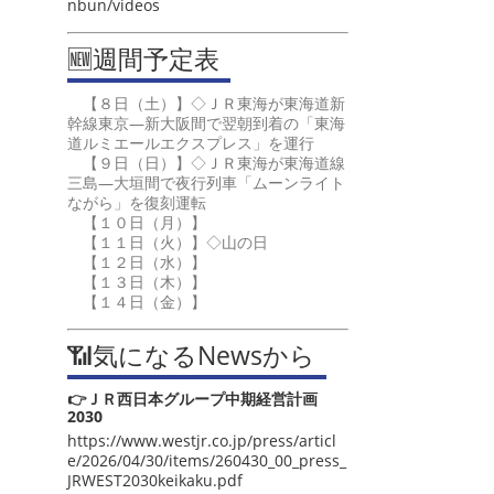
nbun/videos
🆕週間予定表
【８日（土）】◇ＪＲ東海が東海道新
幹線東京―新大阪間で翌朝到着の「東海
道ルミエールエクスプレス」を運行
【９日（日）】◇ＪＲ東海が東海道線
三島―大垣間で夜行列車「ムーンライト
ながら」を復刻運転
【１０日（月）】
【１１日（火）】◇山の日
【１２日（水）】
【１３日（木）】
【１４日（金）】
📶気になるNewsから
👉ＪＲ西日本グループ中期経営計画
2030
https://www.westjr.co.jp/press/articl
e/2026/04/30/items/260430_00_press_
JRWEST2030keikaku.pdf