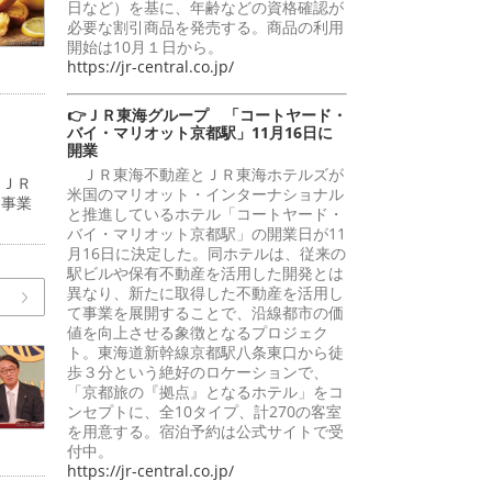
日など）を基に、年齢などの資格確認が
必要な割引商品を発売する。商品の利用
開始は10月１日から。
https://jr-central.co.jp/
👉ＪＲ東海グループ 「コートヤード・
バイ・マリオット京都駅」11月16日に
開業
ＪＲ東海不動産とＪＲ東海ホテルズが
（ＪＲ
米国のマリオット・インターナショナル
道事業
と推進しているホテル「コートヤード・
バイ・マリオット京都駅」の開業日が11
月16日に決定した。同ホテルは、従来の
駅ビルや保有不動産を活用した開発とは
異なり、新たに取得した不動産を活用し
て事業を展開することで、沿線都市の価
値を向上させる象徴となるプロジェク
ト。東海道新幹線京都駅八条東口から徒
歩３分という絶好のロケーションで、
「京都旅の『拠点』となるホテル」をコ
ンセプトに、全10タイプ、計270の客室
を用意する。宿泊予約は公式サイトで受
付中。
https://jr-central.co.jp/