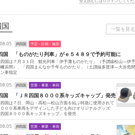
全文読むにはログインしてくだ
四国
一覧を見る
08.05
JR四国
予定・計画・施策
四国 「ものがたり列車」がｅ５４８９で予約可能に
四国は７月３１日、観光列車「伊予灘ものがたり」（予讃線松山―伊
八幡浜間）、「四国まんなか千年ものがたり」（土讃線多度津―大歩危
ーン車指定
08.05
JR四国
営業・事業・車両
四国 「ＪＲ四国８０００系キッズキャップ」発売
四国は７日、岡山・高松―松山方面を結ぶ特急に使用されて
８０００系車両をデザインした子ども向けオリジナルグッズ
Ｒ四国８０００系キッズキャップ」を発売
08.05
JR四国
営業・事業・車両