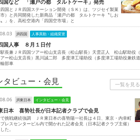
四国など 「瀬戸の都 タルトケーキ」発売
四国とＪＲ四国ステーション開発（ＳＫ）は、ツジセイ製菓
松市）と共同開発した新商品「瀬戸の都 タルトケーキ〝しお
檬〟」を、高松空港内「四国空市場」と
08.03
JR四国
人事異動・組織変更
四国人事 ８月１日付
駅長兼ＪＲ四国ツアー松山支店長（松山駅長）天雲正人 松山駅助役
ツアー松山支店長）黒川誠二郎 多度津工場助役（多度津工場助役兼鉄
運輸部車
ンタビュー・会見
一覧を見る
08.06
JR東日本
インタビュー・会見
東日本 喜㔟社長が日本記者クラブで会見
野で挑戦継続強調 ＪＲ東日本の喜㔟陽一社長は４日、東京・内幸町
本プレスセンタービル内で開かれた記者会見（日本記者クラブ主催）
壇した。