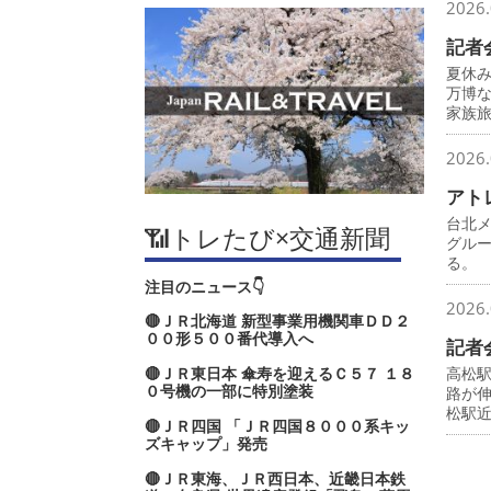
2026.
記者
夏休
万博
家族
2026.
アト
台北
📶トレたび×交通新聞
グル
る。
注目のニュース👇
2026.
🔴ＪＲ北海道 新型事業用機関車ＤＤ２
００形５００番代導入へ
記者
🔴ＪＲ東日本 傘寿を迎えるＣ５７ １８
高松
０号機の一部に特別塗装
路が
松駅
🔴ＪＲ四国 「ＪＲ四国８０００系キッ
ズキャップ」発売
🔴ＪＲ東海、ＪＲ西日本、近畿日本鉄