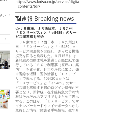
https://www.kotsu.co.jp/service/digita
l_contents/tdr/
さい
📶速報 Breaking news
👉ＪＲ東海、ＪＲ西日本、ＪＲ九州
「ＥＸサービス」と「ｅ5489」のサー
ビス間連携を開始
ＪＲ東海とＪＲ西日本、ＪＲ九州は６
日、「ＥＸサービス」と「ｅ5489」の
サービス間連携を開始し、さらなる機能
拡充を図ると発表した。９月15日には、
新幹線の自動改札を通過した際に紙で発
行している「ＥＸご利用票（座席のご案
内）」を電子化。列車や座席に加え、発
車番線や遅延・運休情報も「ＥＸアプ
リ」で表示する。10月20日からは、
「ＥＸサービス」と「ｅ5489」のサー
ビス間を移動する際のログイン操作が不
要となり、新幹線・在来線特急の予約情
報はそれぞれのアプリでをまとめて表示
する。このほか、「ＥＸサービス」でマ
イナンバーカードやマイナポータルから
取得した情報（障害者手帳情報、生年月