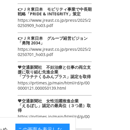
👉ＪＲ東日本 モビリティ事業で中長期
戦略「PRIDE & INTEGRITY」策定
https://www.jreast.co.jp/press/2025/2
0250909_ho03.pdf
👉ＪＲ東日本 グループ経営ビジョン
「勇翔 2034」
https://www.jreast.co.jp/press/2025/2
0250701_ho03.pdf
💖交通新聞社 不妊治療と仕事の両立支
援に取り組む先進企業
「プラチナくるみんプラス」認定を取得
https://prtimes.jp/main/html/rd/p/00
0000121.000050139.html
💖交通新聞社 女性活躍推進企業
「えるぼし」認定の最高位（３つ星）取
得
https://prtimes.jp/main/html/rd/p/00
0000105.000050139.html
ため
この画面を表示しな