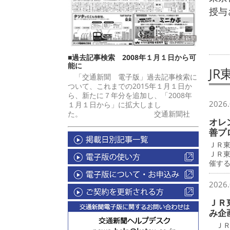
授与
■過去記事検索 2008年１月１日から可
能に
J
「交通新聞 電子版」過去記事検索に
ついて、これまでの2015年１月１日か
ら、新たに７年分を追加し、「2008年
2026.
１月１日から」に拡大しまし
た。 交通新聞社
オレ
善プ
ＪＲ
ＪＲ
催す
2026.
ＪＲ
み企
ＪＲ