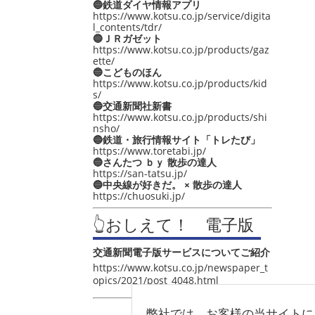
🔵鉄道ダイヤ情報アプリ
https://www.kotsu.co.jp/service/digita
l_contents/tdr/
🔵ＪＲガゼット
https://www.kotsu.co.jp/products/gaz
ette/
🔵こどものほん
https://www.kotsu.co.jp/products/kid
s/
🔵交通新聞社新書
https://www.kotsu.co.jp/products/shi
nsho/
🔵鉄道・旅行情報サイト「トレたび」
https://www.toretabi.jp/
🔵さんたつ ｂｙ 散歩の達人
https://san-tatsu.jp/
🔵中央線が好きだ。 × 散歩の達人
https://chuosuki.jp/
👆おしえて！ 電子版
交通新聞電子版サービスについてご紹介
https://www.kotsu.co.jp/newspaper_t
opics/2021/post_4048.html
弊社では、お客様の当サイトに