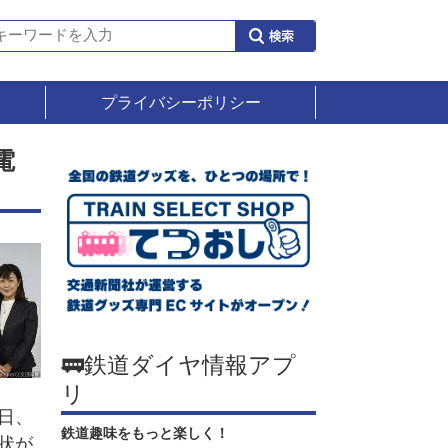
プライバシーポリシー
電
🚃鉄道ダイヤ情報アプ
リ
日、
鉄道趣味をもっと楽しく！
状が