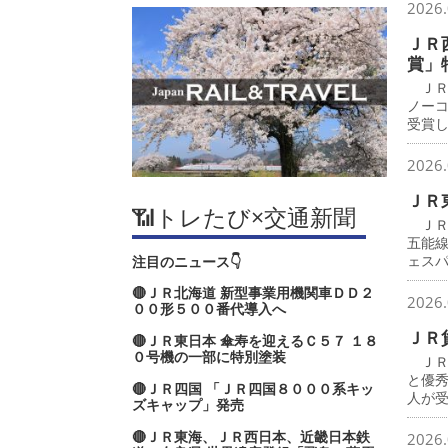
2026.
ＪＲ
賞」
ＪＲ
ノー
受賞
2026.
ＪＲ
📶トレたび×交通新聞
ＪＲ
五能
ェス
注目のニュース👇
🔴ＪＲ北海道 新型事業用機関車ＤＤ２
2026.
００形５００番代導入へ
ＪＲ
🔴ＪＲ東日本 傘寿を迎えるＣ５７ １８
０号機の一部に特別塗装
ＪＲ
と優
🔴ＪＲ四国 「ＪＲ四国８０００系キッ
人が
ズキャップ」発売
🔴ＪＲ東海、ＪＲ西日本、近畿日本鉄
2026.