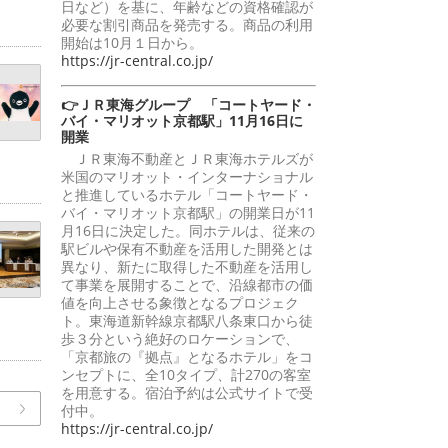
日など）を基に、年齢などの資格確認が
必要な割引商品を発売する。商品の利用
開始は10月１日から。
https://jr-central.co.jp/
👉ＪＲ東海グループ 「コートヤード・
バイ・マリオット京都駅」11月16日に
開業
ＪＲ東海不動産とＪＲ東海ホテルズが
米国のマリオット・インターナショナル
と推進しているホテル「コートヤード・
バイ・マリオット京都駅」の開業日が11
月16日に決定した。同ホテルは、従来の
駅ビルや保有不動産を活用した開発とは
異なり、新たに取得した不動産を活用し
て事業を展開することで、沿線都市の価
値を向上させる象徴となるプロジェク
ト。東海道新幹線京都駅八条東口から徒
歩３分という絶好のロケーションで、
「京都旅の『拠点』となるホテル」をコ
ンセプトに、全10タイプ、計270の客室
を用意する。宿泊予約は公式サイトで受
付中。
https://jr-central.co.jp/