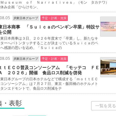
 Ｍｕｓｅｕｍ ｏｆ Ｎａｒｒａｔｉｖｅｓ」（モン タカナワ）
夏休み企画「ひらけモン、
08.05
JR東日本グループ
予定・計画・施策
東日本商事 「Ｓｕｉｃａのペンギン卒業」特設サ
を公開
東日本商事は３日、２０２６年度末で「卒業」し、新たなキ
クターへバトンタッチすることが決まっているＳｕｉｃａのペ
ンへ感謝の思いを込め、「Ｓｕｉｃａの
08.05
JR東日本グループ
予定・計画・施策
ｔｔＥＣＯ普及コンソーシアム 「モッテコ ＦＥ
Ａ ２０２６」開催 食品ロス削減を啓発
東日本グループの日本ホテルなどで構成する「ｍｏｔｔＥＣ
及コンソーシアム」は７月２７日、東京・飯田橋のホテルメト
リタンエドモントで、食品ロス削減をテ
典・表彰
一覧を見る