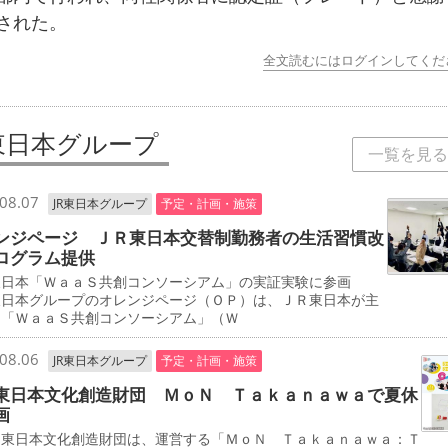
された。
全文読むにはログインしてくだ
R東日本グループ
一覧を見る
08.07
JR東日本グループ
予定・計画・施策
ンジページ ＪＲ東日本交替制勤務者の生活習慣改
ログラム提供
東日本「ＷａａＳ共創コンソーシアム」の実証実験に参画
東日本グループのオレンジページ（ＯＰ）は、ＪＲ東日本が主
る「ＷａａＳ共創コンソーシアム」（Ｗ
08.06
JR東日本グループ
予定・計画・施策
東日本文化創造財団 ＭｏＮ Ｔａｋａｎａｗａで夏休
画
東日本文化創造財団は、運営する「ＭｏＮ Ｔａｋａｎａｗａ：Ｔ