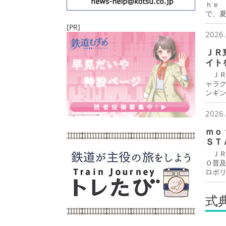
ｈｅ
で、
[PR]
2026.
ＪＲ
イト
ＪＲ
ャラ
ンギ
2026.
ｍｏ
ＳＴ
ＪＲ
Ｏ普
ロポ
式