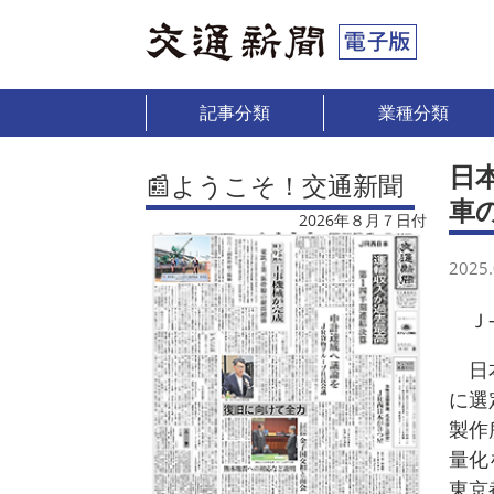
記事分類
業種分類
日
📰ようこそ！交通新聞
車
2026年８月７日付
2025.
Ｊ―
日本
に選
製作
量化
東京