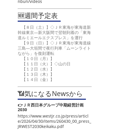
nbun/videos
🆕週間予定表
【８日（土）】◇ＪＲ東海が東海道新
幹線東京―新大阪間で翌朝到着の「東海
道ルミエールエクスプレス」を運行
【９日（日）】◇ＪＲ東海が東海道線
三島―大垣間で夜行列車「ムーンライト
ながら」を復刻運転
【１０日（月）】
【１１日（火）】◇山の日
【１２日（水）】
【１３日（木）】
【１４日（金）】
📶気になるNewsから
👉ＪＲ西日本グループ中期経営計画
2030
https://www.westjr.co.jp/press/articl
e/2026/04/30/items/260430_00_press_
JRWEST2030keikaku.pdf