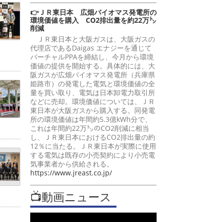
👉ＪＲ東日本 広畑バイオマス発電所の
環境価値を購入 CO2排出量を約22万㌧
削減
ＪＲ東日本と大阪ガスは、大阪ガスの
代理店であるDaigas エナジーを通じて
バーチャルPPAを締結し、今月から環境
価値の提供を開始する。具体的には、大
阪ガスが広畑バイオマス発電所（兵庫県
姫路市）の発電した電気と環境価値の全
量を買い取り、電気は日本卸電力取引所
などに売却。環境価値については、ＪＲ
東日本が大阪ガスから購入する。同発電
所の環境価値は年間約5.3億kWh分で、
これは年間約22万㌧のCO2削減に相当
し、ＪＲ東日本におけるCO2排出量の約
12％に当たる。ＪＲ東日本が実際に使用
する電気は既存の小売契約により小売電
気事業者から供給される。
https://www.jreast.co.jp/
📺動画ニュース