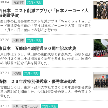
08.04
JR西日本
式典・表彰
西日本 コスト削減アプリが「日本ノーコード大
特別賞受賞
西日本の社員参加型コスト削減アプリ「ＷｅＣｏｓｔａ」が
コード推進協会主催の「第４回日本ノーコード大賞」特別賞を
し、７月２３日に都内で表彰式が行われ
07.28
JR東日本
式典・表彰
東日本 五能線全線開通９０周年記念式典
東日本は２５日、秋田県の東能代駅と青森県の川部駅を結ぶ
線が今月３０日に全線開通９０周年を迎えるのを前に、同線ウ
パ椿山駅前で記念式典を開催した。
07.21
JR貨物
式典・表彰
貨物 ２６年度特別優秀章・優秀章表彰式
貨物は１０日、東京・品川の本社で２０２６年度特別優秀章
秀章の表彰式を開催した。今回は特別優秀章１人、優秀賞１９
受章した。
07.17
民鉄・公営・三セク
式典・表彰