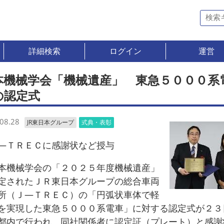
詳細検索
ログイン
運営
本機械学会「機械遺産」 東急５０００系
の認定式
08.28
JR東日本グループ
式典・表彰
ＴＲＥＣに感謝状など授与
機械学会の「２０２５年度機械遺産」
定されたＪＲ東日本グループの総合車両
所（Ｊ―ＴＲＥＣ）の「円弧状車体で軽
を実現した東急５０００系電車」に対する認定式が２３
都内で行われ、同社関係者に認定証（プレート）と感謝