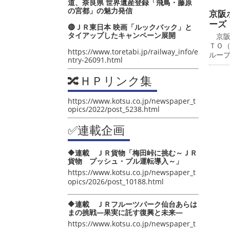
道、奈良県 世界遺産登録「飛鳥・藤原
の宮都」の魅力発信
京阪
ーズ
🔴ＪＲ東日本 映画「ルックバック」と
タイアップしたキャンペーン展開
京阪
ＴＯ
https://www.toretabi.jp/railway_info/e
ルー
ntry-26091.html
🔀ＨＰリンク集
https://www.kotsu.co.jp/newspaper_t
opics/2022/post_5238.html
✅連載企画
🔶連載 ＪＲ貨物「梅田峠に挑む～ＪＲ
貨物 プッシュ・プル運転導入～」
https://www.kotsu.co.jp/newspaper_t
opics/2026/post_10188.html
🔶連載 ＪＲフルーツパーク仙台あらは
まの挑戦―果実に託す復興と未来―
https://www.kotsu.co.jp/newspaper_t