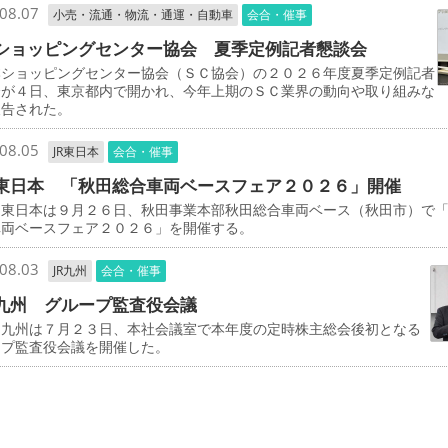
08.07
小売・流通・物流・通運・自動車
会合・催事
ショッピングセンター協会 夏季定例記者懇談会
ショッピングセンター協会（ＳＣ協会）の２０２６年度夏季定例記者
会が４日、東京都内で開かれ、今年上期のＳＣ業界の動向や取り組みな
報告された。
08.05
JR東日本
会合・催事
東日本 「秋田総合車両ベースフェア２０２６」開催
東日本は９月２６日、秋田事業本部秋田総合車両ベース（秋田市）で
車両ベースフェア２０２６」を開催する。
08.03
JR九州
会合・催事
九州 グループ監査役会議
九州は７月２３日、本社会議室で本年度の定時株主総会後初となる
ープ監査役会議を開催した。