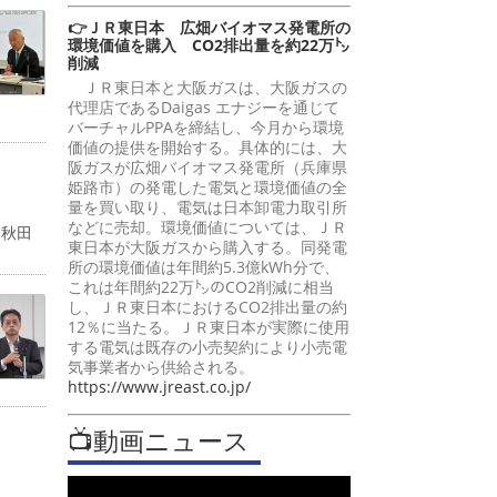
👉ＪＲ東日本 広畑バイオマス発電所の
環境価値を購入 CO2排出量を約22万㌧
削減
ＪＲ東日本と大阪ガスは、大阪ガスの
代理店であるDaigas エナジーを通じて
バーチャルPPAを締結し、今月から環境
価値の提供を開始する。具体的には、大
阪ガスが広畑バイオマス発電所（兵庫県
姫路市）の発電した電気と環境価値の全
量を買い取り、電気は日本卸電力取引所
などに売却。環境価値については、ＪＲ
「秋田
東日本が大阪ガスから購入する。同発電
所の環境価値は年間約5.3億kWh分で、
これは年間約22万㌧のCO2削減に相当
し、ＪＲ東日本におけるCO2排出量の約
12％に当たる。ＪＲ東日本が実際に使用
する電気は既存の小売契約により小売電
気事業者から供給される。
https://www.jreast.co.jp/
📺動画ニュース