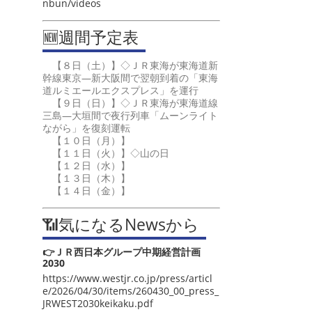
nbun/videos
🆕週間予定表
【８日（土）】◇ＪＲ東海が東海道新
幹線東京―新大阪間で翌朝到着の「東海
道ルミエールエクスプレス」を運行
【９日（日）】◇ＪＲ東海が東海道線
三島―大垣間で夜行列車「ムーンライト
ながら」を復刻運転
【１０日（月）】
【１１日（火）】◇山の日
【１２日（水）】
【１３日（木）】
【１４日（金）】
📶気になるNewsから
👉ＪＲ西日本グループ中期経営計画
2030
https://www.westjr.co.jp/press/articl
e/2026/04/30/items/260430_00_press_
JRWEST2030keikaku.pdf