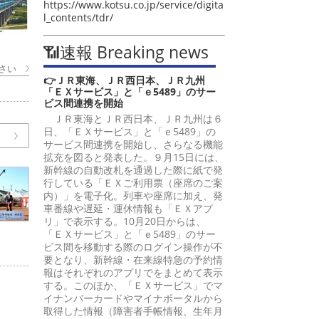
https://www.kotsu.co.jp/service/digita
l_contents/tdr/
📶速報 Breaking news
さい
👉ＪＲ東海、ＪＲ西日本、ＪＲ九州
「ＥＸサービス」と「ｅ5489」のサー
ビス間連携を開始
ＪＲ東海とＪＲ西日本、ＪＲ九州は６
日、「ＥＸサービス」と「ｅ5489」の
サービス間連携を開始し、さらなる機能
拡充を図ると発表した。９月15日には、
新幹線の自動改札を通過した際に紙で発
行している「ＥＸご利用票（座席のご案
内）」を電子化。列車や座席に加え、発
車番線や遅延・運休情報も「ＥＸアプ
リ」で表示する。10月20日からは、
「ＥＸサービス」と「ｅ5489」のサー
ビス間を移動する際のログイン操作が不
要となり、新幹線・在来線特急の予約情
報はそれぞれのアプリでをまとめて表示
する。このほか、「ＥＸサービス」でマ
イナンバーカードやマイナポータルから
取得した情報（障害者手帳情報、生年月