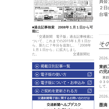
員会
２日
台場
■過去記事検索 2008年１月１日から可
能に
「交通新聞 電子版」過去記事検索に
ついて、これまでの2015年１月１日か
そ
ら、新たに７年分を追加し、「2008年
１月１日から」に拡大しまし
た。 交通新聞社
2026.
東鉄
の完
東鉄
０３
して
2026.
墨滴