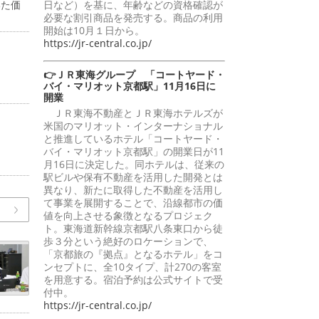
いた価
日など）を基に、年齢などの資格確認が
必要な割引商品を発売する。商品の利用
開始は10月１日から。
https://jr-central.co.jp/
👉ＪＲ東海グループ 「コートヤード・
バイ・マリオット京都駅」11月16日に
開業
ＪＲ東海不動産とＪＲ東海ホテルズが
米国のマリオット・インターナショナル
と推進しているホテル「コートヤード・
バイ・マリオット京都駅」の開業日が11
月16日に決定した。同ホテルは、従来の
駅ビルや保有不動産を活用した開発とは
異なり、新たに取得した不動産を活用し
て事業を展開することで、沿線都市の価
値を向上させる象徴となるプロジェク
ト。東海道新幹線京都駅八条東口から徒
歩３分という絶好のロケーションで、
「京都旅の『拠点』となるホテル」をコ
ンセプトに、全10タイプ、計270の客室
を用意する。宿泊予約は公式サイトで受
付中。
https://jr-central.co.jp/