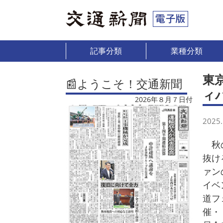
記事分類
業種分類
東
📰ようこそ！交通新聞
ィ
2026年８月７日付
2025.
秋の
抜け
ァン
イベ
道フ
催・