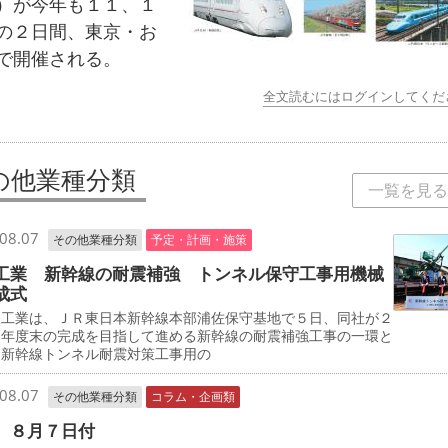
）が今年も１１、１
の２日間、東京・お
で開催される。
全文読むにはログインしてくだ
の他業種分類
一覧を見る
08.07
その他業種分類
予定・計画・施策
工業 新幹線の耐震補強 トンネル保守工事用機械
成式
工業は、ＪＲ東日本新幹線本部浦佐保守基地で５日、同社が２
０年度末の完成を目指して進める新幹線の耐震補強工事の一環と
、新幹線トンネル耐震対策工事用の
08.07
その他業種分類
コラム・企画類
 ８月７日付