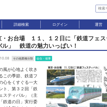
詳細検索
ログイン
運営
京・お台場 １１、１２日に「鉄道フェス
バル」 鉄道の魅力いっぱい！
10.08
その他業種分類
会合・催事
風が心地よく吹き
るこの季節、鉄道フ
の心をくすぐる一大
ント、第３２回「鉄
ェスティバル」（主
「鉄道の日」実行委