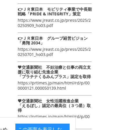
👉ＪＲ東日本 モビリティ事業で中長期
戦略「PRIDE & INTEGRITY」策定
https://www.jreast.co.jp/press/2025/2
0250909_ho03.pdf
👉ＪＲ東日本 グループ経営ビジョン
「勇翔 2034」
https://www.jreast.co.jp/press/2025/2
0250701_ho03.pdf
💖交通新聞社 不妊治療と仕事の両立支
援に取り組む先進企業
「プラチナくるみんプラス」認定を取得
https://prtimes.jp/main/html/rd/p/00
0000121.000050139.html
💖交通新聞社 女性活躍推進企業
「えるぼし」認定の最高位（３つ星）取
得
https://prtimes.jp/main/html/rd/p/00
0000105.000050139.html
ため
この画面を表示しな