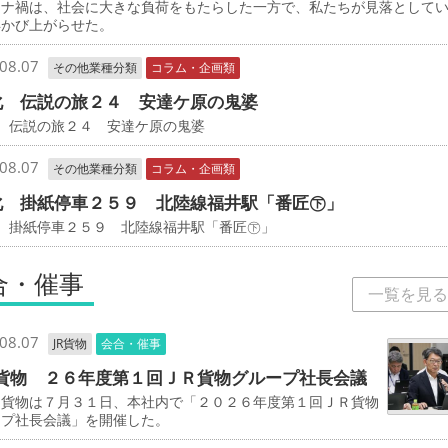
ナ禍は、社会に大きな負荷をもたらした一方で、私たちが見落として
浮かび上がらせた。
08.07
その他業種分類
コラム・企画類
化 伝説の旅２４ 安達ケ原の鬼婆
 伝説の旅２４ 安達ケ原の鬼婆
08.07
その他業種分類
コラム・企画類
化 掛紙停車２５９ 北陸線福井駅「番匠㊦」
化 掛紙停車２５９ 北陸線福井駅「番匠㊦」
合・催事
一覧を見る
08.07
JR貨物
会合・催事
貨物 ２６年度第１回ＪＲ貨物グループ社長会議
貨物は７月３１日、本社内で「２０２６年度第１回ＪＲ貨物
ープ社長会議」を開催した。