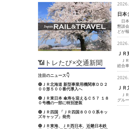
2026.
日本
日本
懇談
どが
2026.
ＪＲ
ＪＲ
📶トレたび×交通新聞
総合
注目のニュース👇
2026.
🔴ＪＲ北海道 新型事業用機関車ＤＤ２
ＪＲ
００形５００番代導入へ
ＪＲ
🔴ＪＲ東日本 傘寿を迎えるＣ５７ １８
グル
０号機の一部に特別塗装
🔴ＪＲ四国 「ＪＲ四国８０００系キッ
ズキャップ」発売
🔴ＪＲ東海、ＪＲ西日本、近畿日本鉄