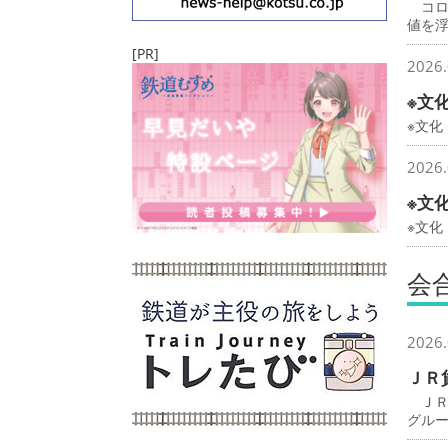
コロ
値を
[PR]
2026.
※文
※文化
2026.
※文
※文
会
2026.
ＪＲ
ＪＲ
グル