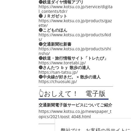
🔵鉄道ダイヤ情報アプリ
https://www.kotsu.co.jp/service/digita
l_contents/tdr/
🔵ＪＲガゼット
https://www.kotsu.co.jp/products/gaz
ette/
🔵こどものほん
https://www.kotsu.co.jp/products/kid
s/
🔵交通新聞社新書
https://www.kotsu.co.jp/products/shi
nsho/
🔵鉄道・旅行情報サイト「トレたび」
https://www.toretabi.jp/
🔵さんたつ ｂｙ 散歩の達人
https://san-tatsu.jp/
🔵中央線が好きだ。 × 散歩の達人
https://chuosuki.jp/
👆おしえて！ 電子版
交通新聞電子版サービスについてご紹介
https://www.kotsu.co.jp/newspaper_t
opics/2021/post_4048.html
弊社では、お客様の当サイトに