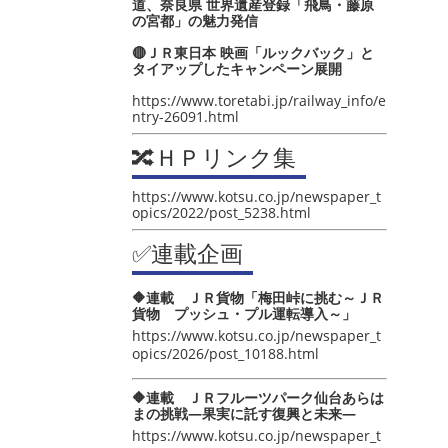
道、奈良県 世界遺産登録「飛鳥・藤原
の宮都」の魅力発信
🔴ＪＲ東日本 映画「ルックバック」と
タイアップしたキャンペーン展開
https://www.toretabi.jp/railway_info/e
ntry-26091.html
🔀ＨＰリンク集
https://www.kotsu.co.jp/newspaper_t
opics/2022/post_5238.html
✅連載企画
🔶連載 ＪＲ貨物「梅田峠に挑む～ＪＲ
貨物 プッシュ・プル運転導入～」
https://www.kotsu.co.jp/newspaper_t
opics/2026/post_10188.html
🔶連載 ＪＲフルーツパーク仙台あらは
まの挑戦―果実に託す復興と未来―
https://www.kotsu.co.jp/newspaper_t