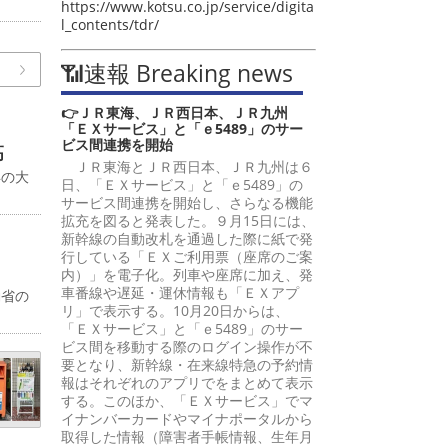
https://www.kotsu.co.jp/service/digita
l_contents/tdr/
📶速報 Breaking news
👉ＪＲ東海、ＪＲ西日本、ＪＲ九州
「ＥＸサービス」と「ｅ5489」のサー
ビス間連携を開始
高
ＪＲ東海とＪＲ西日本、ＪＲ九州は６
年の大
日、「ＥＸサービス」と「ｅ5489」の
サービス間連携を開始し、さらなる機能
拡充を図ると発表した。９月15日には、
新幹線の自動改札を通過した際に紙で発
行している「ＥＸご利用票（座席のご案
内）」を電子化。列車や座席に加え、発
車番線や遅延・運休情報も「ＥＸアプ
働省の
リ」で表示する。10月20日からは、
「ＥＸサービス」と「ｅ5489」のサー
ビス間を移動する際のログイン操作が不
要となり、新幹線・在来線特急の予約情
報はそれぞれのアプリでをまとめて表示
する。このほか、「ＥＸサービス」でマ
イナンバーカードやマイナポータルから
取得した情報（障害者手帳情報、生年月