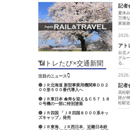
記者
夏休
万博
家族
2026.
アト
台北
グル
📶トレたび×交通新聞
る。
2026.
注目のニュース👇
記者
🔴ＪＲ北海道 新型事業用機関車ＤＤ２
００形５００番代導入へ
高松
路が
🔴ＪＲ東日本 傘寿を迎えるＣ５７ １８
松駅
０号機の一部に特別塗装
🔴ＪＲ四国 「ＪＲ四国８０００系キッ
ズキャップ」発売
🔴ＪＲ東海、ＪＲ西日本、近畿日本鉄