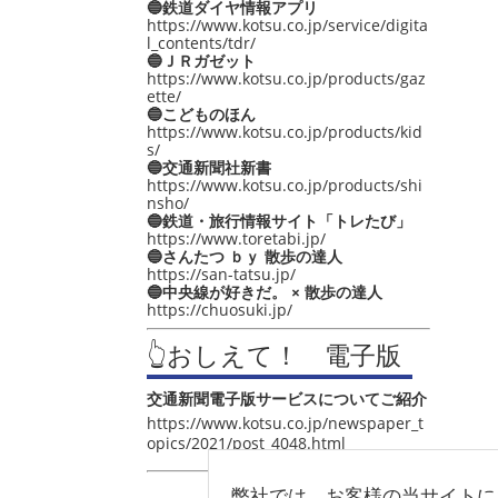
🔵鉄道ダイヤ情報アプリ
https://www.kotsu.co.jp/service/digita
l_contents/tdr/
🔵ＪＲガゼット
https://www.kotsu.co.jp/products/gaz
ette/
🔵こどものほん
https://www.kotsu.co.jp/products/kid
s/
🔵交通新聞社新書
https://www.kotsu.co.jp/products/shi
nsho/
🔵鉄道・旅行情報サイト「トレたび」
https://www.toretabi.jp/
🔵さんたつ ｂｙ 散歩の達人
https://san-tatsu.jp/
🔵中央線が好きだ。 × 散歩の達人
https://chuosuki.jp/
👆おしえて！ 電子版
交通新聞電子版サービスについてご紹介
https://www.kotsu.co.jp/newspaper_t
opics/2021/post_4048.html
弊社では、お客様の当サイトに