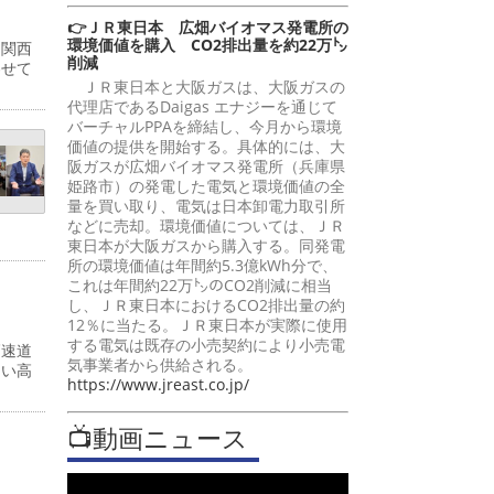
👉ＪＲ東日本 広畑バイオマス発電所の
環境価値を購入 CO2排出量を約22万㌧
・関西
削減
わせて
ＪＲ東日本と大阪ガスは、大阪ガスの
代理店であるDaigas エナジーを通じて
バーチャルPPAを締結し、今月から環境
価値の提供を開始する。具体的には、大
阪ガスが広畑バイオマス発電所（兵庫県
姫路市）の発電した電気と環境価値の全
量を買い取り、電気は日本卸電力取引所
などに売却。環境価値については、ＪＲ
東日本が大阪ガスから購入する。同発電
所の環境価値は年間約5.3億kWh分で、
これは年間約22万㌧のCO2削減に相当
し、ＪＲ東日本におけるCO2排出量の約
12％に当たる。ＪＲ東日本が実際に使用
する電気は既存の小売契約により小売電
高速道
気事業者から供給される。
多い高
https://www.jreast.co.jp/
📺動画ニュース