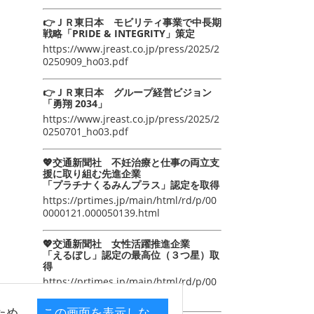
👉ＪＲ東日本 モビリティ事業で中長期
戦略「PRIDE & INTEGRITY」策定
https://www.jreast.co.jp/press/2025/2
0250909_ho03.pdf
👉ＪＲ東日本 グループ経営ビジョン
「勇翔 2034」
https://www.jreast.co.jp/press/2025/2
0250701_ho03.pdf
💖交通新聞社 不妊治療と仕事の両立支
援に取り組む先進企業
「プラチナくるみんプラス」認定を取得
https://prtimes.jp/main/html/rd/p/00
0000121.000050139.html
💖交通新聞社 女性活躍推進企業
「えるぼし」認定の最高位（３つ星）取
得
https://prtimes.jp/main/html/rd/p/00
0000105.000050139.html
ため
この画面を表示しな