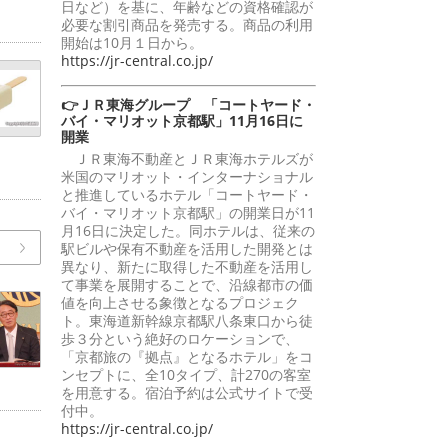
日など）を基に、年齢などの資格確認が
必要な割引商品を発売する。商品の利用
開始は10月１日から。
https://jr-central.co.jp/
👉ＪＲ東海グループ 「コートヤード・
バイ・マリオット京都駅」11月16日に
開業
ＪＲ東海不動産とＪＲ東海ホテルズが
米国のマリオット・インターナショナル
と推進しているホテル「コートヤード・
バイ・マリオット京都駅」の開業日が11
月16日に決定した。同ホテルは、従来の
駅ビルや保有不動産を活用した開発とは
異なり、新たに取得した不動産を活用し
て事業を展開することで、沿線都市の価
値を向上させる象徴となるプロジェク
ト。東海道新幹線京都駅八条東口から徒
歩３分という絶好のロケーションで、
「京都旅の『拠点』となるホテル」をコ
ンセプトに、全10タイプ、計270の客室
を用意する。宿泊予約は公式サイトで受
付中。
https://jr-central.co.jp/