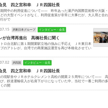
会見 四之宮和幸 ＪＲ四国社長
み期間中の利用促進について―― 昨年あった瀬戸内国際芸術祭や大阪
などの大型イベントがなく、利用促進策が非常に大事だが、大人用と合
旅行がで
07.15
JR東日本グループ
インタビュー・会見
レが台湾再進出 髙橋社長に聞く
メトロ台北駅に第１期開業駅立地の強みに手応え ＪＲ東日本
ープのアトレが、台湾での商業施設運営を再び本格化させてい
07.02
JR四国
インタビュー・会見
会見 四之宮和幸 ＪＲ四国社長
駅の現駅舎やＪＲホテルクレメント高松の開業２５周年について―― 
伸び、鉄道運輸収入が右肩下がりになっていた中、当社で一番ご利用の
近くの開