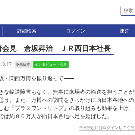
詳細検索
ログイン
運営
者会見 倉坂昇治 ＪＲ西日本社長
10.17
JR西日本
インタビュー・会見
・関西万博を振り返って――
な輸送障害もなく、無事に来場者の輸送を担うことが
思う。また、万博への訪問をきっかけに西日本各地への
しむ「プラスワントリップ」の取り組みも効果を上げ、
では約８０万人が西日本各地へ足を延ばした。
全文読むにはログインしてくだ