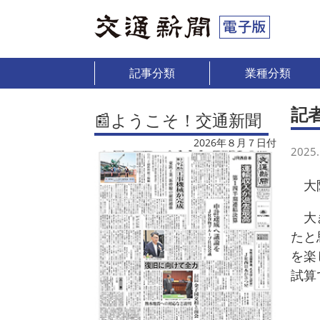
記事分類
業種分類
記
📰ようこそ！交通新聞
2026年８月７日付
2025.
大阪
大き
たと
を楽
試算