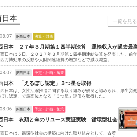
西日本
一覧を見る
08.07
JR西日本
決算・財務
西日本 ２７年３月期第１四半期決算 運輸収入が過去最
西日本は５日、２０２７年３月期第１四半期連結決算を発表した。前
関西万博効果の反動や人財関連経費の増加などで減収減益。
08.07
JR西日本
予定・計画・施策
西日本 「えるぼし認定」３つ星を取得
西日本は、女性活躍推進に関する取り組みが優良と認められ、厚生労
るぼし認定」で最高位となる「３つ星」評価を取得した。
08.06
JR西日本
予定・計画・施策
西日本 衣類と傘のリユース実証実験 循環型社会
へ
西日本は、循環型社会の構築に向けた取り組みとして、古着