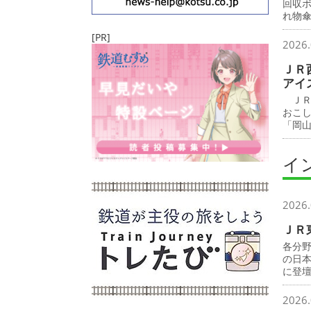
回収
れ物
[PR]
2026.
ＪＲ
アイ
ＪＲ
おこ
「岡
イ
2026.
ＪＲ
各分
の日
に登
2026.