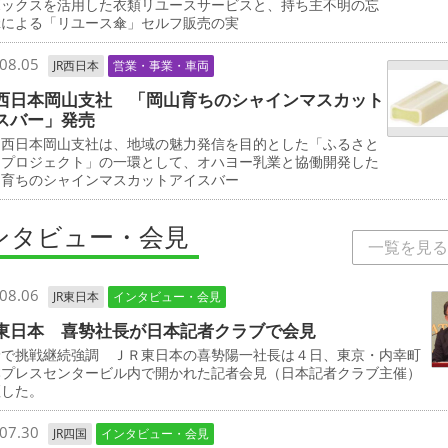
ボックスを活用した衣類リユースサービスと、持ち主不明の忘
傘による「リユース傘」セルフ販売の実
08.05
JR西日本
営業・事業・車両
西日本岡山支社 「岡山育ちのシャインマスカット
スバー」発売
西日本岡山支社は、地域の魅力発信を目的とした「ふるさと
しプロジェクト」の一環として、オハヨー乳業と協働開発した
山育ちのシャインマスカットアイスバー
ンタビュー・会見
一覧を見る
08.06
JR東日本
インタビュー・会見
東日本 喜㔟社長が日本記者クラブで会見
野で挑戦継続強調 ＪＲ東日本の喜㔟陽一社長は４日、東京・内幸町
本プレスセンタービル内で開かれた記者会見（日本記者クラブ主催）
壇した。
07.30
JR四国
インタビュー・会見