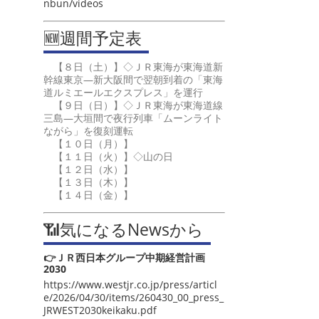
nbun/videos
🆕週間予定表
【８日（土）】◇ＪＲ東海が東海道新
幹線東京―新大阪間で翌朝到着の「東海
道ルミエールエクスプレス」を運行
【９日（日）】◇ＪＲ東海が東海道線
三島―大垣間で夜行列車「ムーンライト
ながら」を復刻運転
【１０日（月）】
【１１日（火）】◇山の日
【１２日（水）】
【１３日（木）】
【１４日（金）】
📶気になるNewsから
👉ＪＲ西日本グループ中期経営計画
2030
https://www.westjr.co.jp/press/articl
e/2026/04/30/items/260430_00_press_
JRWEST2030keikaku.pdf