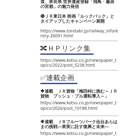
道、奈良県 世界遺産登録「飛鳥・藤原
の宮都」の魅力発信
🔴ＪＲ東日本 映画「ルックバック」と
タイアップしたキャンペーン展開
https://www.toretabi.jp/railway_info/e
ntry-26091.html
🔀ＨＰリンク集
https://www.kotsu.co.jp/newspaper_t
opics/2022/post_5238.html
✅連載企画
🔶連載 ＪＲ貨物「梅田峠に挑む～ＪＲ
貨物 プッシュ・プル運転導入～」
https://www.kotsu.co.jp/newspaper_t
opics/2026/post_10188.html
🔶連載 ＪＲフルーツパーク仙台あらは
まの挑戦―果実に託す復興と未来―
https://www.kotsu.co.jp/newspaper_t