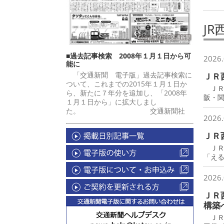
JR
■過去記事検索 2008年１月１日から可
2026.
能に
「交通新聞 電子版」過去記事検索に
ＪＲ
ついて、これまでの2015年１月１日か
ＪＲ
ら、新たに７年分を追加し、「2008年
阪・
１月１日から」に拡大しまし
た。 交通新聞社
2026.
ＪＲ
ＪＲ
「え
2026.
ＪＲ
構築
ＪＲ