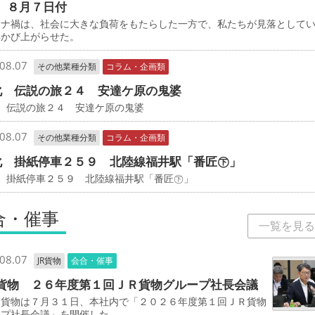
 ８月７日付
ナ禍は、社会に大きな負荷をもたらした一方で、私たちが見落として
浮かび上がらせた。
08.07
その他業種分類
コラム・企画類
化 伝説の旅２４ 安達ケ原の鬼婆
 伝説の旅２４ 安達ケ原の鬼婆
08.07
その他業種分類
コラム・企画類
化 掛紙停車２５９ 北陸線福井駅「番匠㊦」
化 掛紙停車２５９ 北陸線福井駅「番匠㊦」
合・催事
一覧を見る
08.07
JR貨物
会合・催事
貨物 ２６年度第１回ＪＲ貨物グループ社長会議
貨物は７月３１日、本社内で「２０２６年度第１回ＪＲ貨物
ープ社長会議」を開催した。