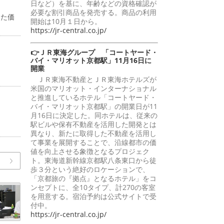
日など）を基に、年齢などの資格確認が
必要な割引商品を発売する。商品の利用
いた価
開始は10月１日から。
https://jr-central.co.jp/
👉ＪＲ東海グループ 「コートヤード・
バイ・マリオット京都駅」11月16日に
開業
ＪＲ東海不動産とＪＲ東海ホテルズが
米国のマリオット・インターナショナル
と推進しているホテル「コートヤード・
バイ・マリオット京都駅」の開業日が11
月16日に決定した。同ホテルは、従来の
駅ビルや保有不動産を活用した開発とは
異なり、新たに取得した不動産を活用し
て事業を展開することで、沿線都市の価
値を向上させる象徴となるプロジェク
ト。東海道新幹線京都駅八条東口から徒
歩３分という絶好のロケーションで、
「京都旅の『拠点』となるホテル」をコ
ンセプトに、全10タイプ、計270の客室
を用意する。宿泊予約は公式サイトで受
付中。
https://jr-central.co.jp/