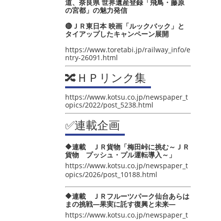
道、奈良県 世界遺産登録「飛鳥・藤原
の宮都」の魅力発信
🔴ＪＲ東日本 映画「ルックバック」と
タイアップしたキャンペーン展開
https://www.toretabi.jp/railway_info/e
ntry-26091.html
🔀ＨＰリンク集
https://www.kotsu.co.jp/newspaper_t
opics/2022/post_5238.html
✅連載企画
🔶連載 ＪＲ貨物「梅田峠に挑む～ＪＲ
貨物 プッシュ・プル運転導入～」
https://www.kotsu.co.jp/newspaper_t
opics/2026/post_10188.html
🔶連載 ＪＲフルーツパーク仙台あらは
まの挑戦―果実に託す復興と未来―
https://www.kotsu.co.jp/newspaper_t