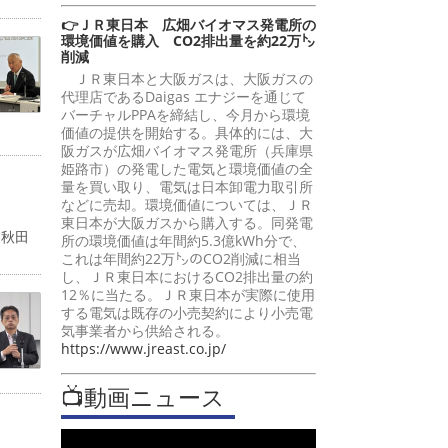
👉ＪＲ東日本 広畑バイオマス発電所の
環境価値を購入 CO2排出量を約22万㌧
削減
ＪＲ東日本と大阪ガスは、大阪ガスの
代理店であるDaigas エナジーを通じて
バーチャルPPAを締結し、今月から環境
価値の提供を開始する。具体的には、大
阪ガスが広畑バイオマス発電所（兵庫県
姫路市）の発電した電気と環境価値の全
量を買い取り、電気は日本卸電力取引所
などに売却。環境価値については、ＪＲ
東日本が大阪ガスから購入する。同発電
「秋田
所の環境価値は年間約5.3億kWh分で、
これは年間約22万㌧のCO2削減に相当
し、ＪＲ東日本におけるCO2排出量の約
12％に当たる。ＪＲ東日本が実際に使用
する電気は既存の小売契約により小売電
気事業者から供給される。
https://www.jreast.co.jp/
📺動画ニュース