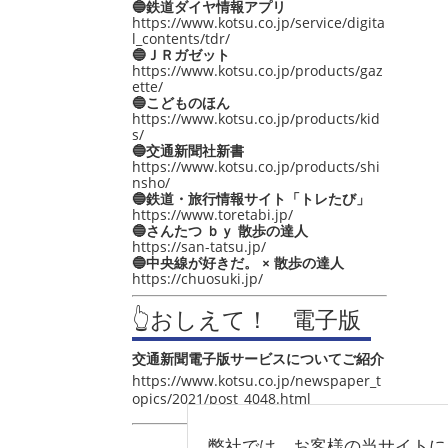
🔵鉄道ダイヤ情報アプリ
https://www.kotsu.co.jp/service/digita
l_contents/tdr/
🔵ＪＲガゼット
https://www.kotsu.co.jp/products/gaz
ette/
🔵こどものほん
https://www.kotsu.co.jp/products/kid
s/
🔵交通新聞社新書
https://www.kotsu.co.jp/products/shi
nsho/
🔵鉄道・旅行情報サイト「トレたび」
https://www.toretabi.jp/
🔵さんたつ ｂｙ 散歩の達人
https://san-tatsu.jp/
🔵中央線が好きだ。 × 散歩の達人
https://chuosuki.jp/
👆おしえて！ 電子版
交通新聞電子版サービスについてご紹介
https://www.kotsu.co.jp/newspaper_t
opics/2021/post_4048.html
弊社では、お客様の当サイトに