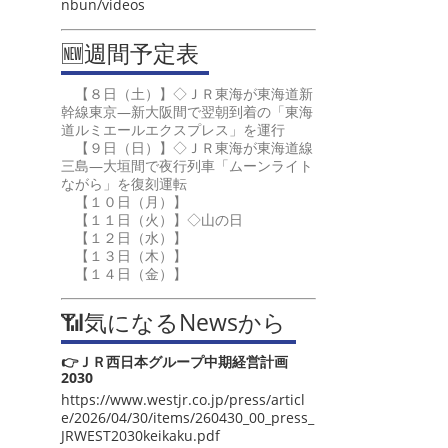
nbun/videos
🆕週間予定表
【８日（土）】◇ＪＲ東海が東海道新
幹線東京―新大阪間で翌朝到着の「東海
道ルミエールエクスプレス」を運行
【９日（日）】◇ＪＲ東海が東海道線
三島―大垣間で夜行列車「ムーンライト
ながら」を復刻運転
【１０日（月）】
【１１日（火）】◇山の日
【１２日（水）】
【１３日（木）】
【１４日（金）】
📶気になるNewsから
👉ＪＲ西日本グループ中期経営計画
2030
https://www.westjr.co.jp/press/articl
e/2026/04/30/items/260430_00_press_
JRWEST2030keikaku.pdf