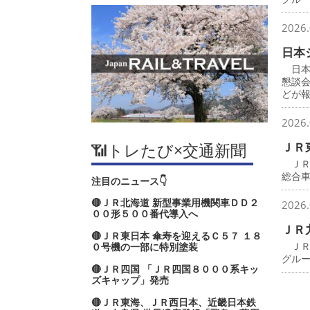
2026.
日本
日本
懇談
どが
2026.
📶トレたび×交通新聞
ＪＲ
ＪＲ
総合
注目のニュース👇
🔴ＪＲ北海道 新型事業用機関車ＤＤ２
2026.
００形５００番代導入へ
ＪＲ
🔴ＪＲ東日本 傘寿を迎えるＣ５７ １８
ＪＲ
０号機の一部に特別塗装
グル
🔴ＪＲ四国 「ＪＲ四国８０００系キッ
ズキャップ」発売
🔴ＪＲ東海、ＪＲ西日本、近畿日本鉄