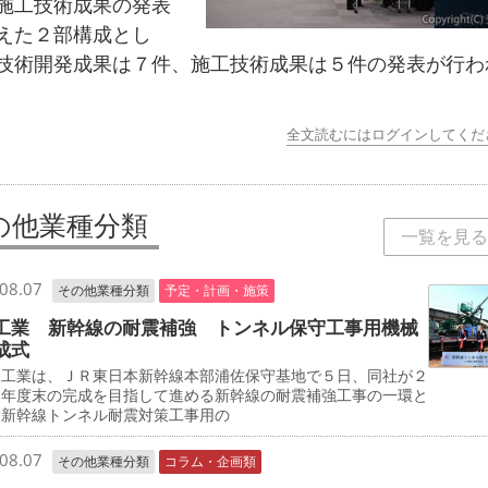
施工技術成果の発表
えた２部構成とし
技術開発成果は７件、施工技術成果は５件の発表が行わ
全文読むにはログインしてくだ
の他業種分類
一覧を見る
08.07
その他業種分類
予定・計画・施策
工業 新幹線の耐震補強 トンネル保守工事用機械
成式
工業は、ＪＲ東日本新幹線本部浦佐保守基地で５日、同社が２
０年度末の完成を目指して進める新幹線の耐震補強工事の一環と
、新幹線トンネル耐震対策工事用の
08.07
その他業種分類
コラム・企画類