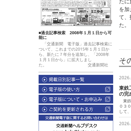
たに
を加
て、
た。
■過去記事検索 2008年１月１日から可
能に
「交通新聞 電子版」過去記事検索に
ついて、これまでの2015年１月１日か
ら、新たに７年分を追加し、「2008年
そ
１月１日から」に拡大しまし
た。 交通新聞社
2026.
東鉄
の完
東鉄
０３
して
2026.