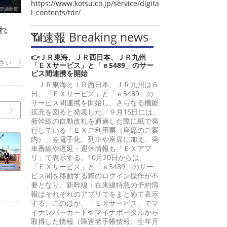
https://www.kotsu.co.jp/service/digita
l_contents/tdr/
れ
📶速報 Breaking news
👉ＪＲ東海、ＪＲ西日本、ＪＲ九州
さい
「ＥＸサービス」と「ｅ5489」のサー
ビス間連携を開始
ＪＲ東海とＪＲ西日本、ＪＲ九州は６
日、「ＥＸサービス」と「ｅ5489」の
サービス間連携を開始し、さらなる機能
拡充を図ると発表した。９月15日には、
新幹線の自動改札を通過した際に紙で発
行している「ＥＸご利用票（座席のご案
内）」を電子化。列車や座席に加え、発
車番線や遅延・運休情報も「ＥＸアプ
リ」で表示する。10月20日からは、
「ＥＸサービス」と「ｅ5489」のサー
ビス間を移動する際のログイン操作が不
要となり、新幹線・在来線特急の予約情
報はそれぞれのアプリでをまとめて表示
する。このほか、「ＥＸサービス」でマ
イナンバーカードやマイナポータルから
取得した情報（障害者手帳情報、生年月