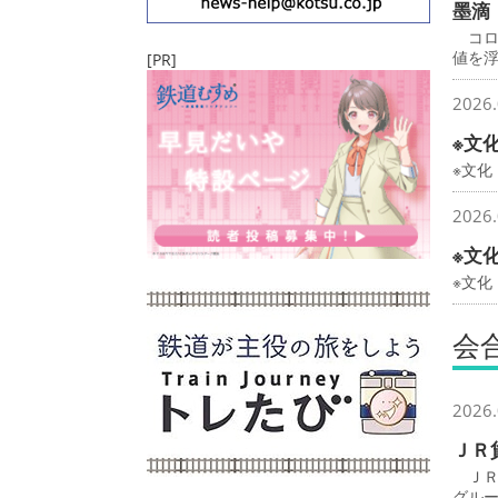
墨滴
コロ
値を
[PR]
2026.
※文
※文化
2026.
※文
※文
会
2026.
ＪＲ
ＪＲ
グル