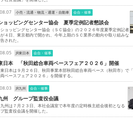
08.07
小売・流通・物流・通運・自動車
会合・催事
ショッピングセンター協会 夏季定例記者懇談会
ショッピングセンター協会（ＳＣ協会）の２０２６年度夏季定例記者
会が４日、東京都内で開かれ、今年上期のＳＣ業界の動向や取り組みな
報告された。
08.05
JR東日本
会合・催事
東日本 「秋田総合車両ベースフェア２０２６」開催
東日本は９月２６日、秋田事業本部秋田総合車両ベース（秋田市）で
車両ベースフェア２０２６」を開催する。
08.03
JR九州
会合・催事
九州 グループ監査役会議
九州は７月２３日、本社会議室で本年度の定時株主総会後初となる
ープ監査役会議を開催した。