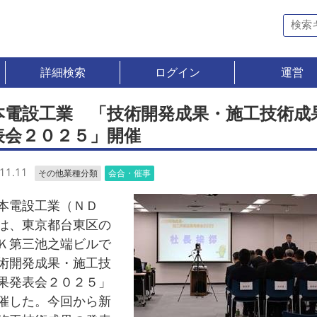
詳細検索
ログイン
運営
本電設工業 「技術開発成果・施工技術成
表会２０２５」開催
11.11
その他業種分類
会合・催事
電設工業（ＮＤ
は、東京都台東区の
Ｋ第三池之端ビルで
術開発成果・施工技
果発表会２０２５」
催した。今回から新