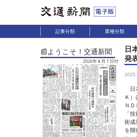
記事分類
業種分類
日
📰ようこそ！交通新聞
発
2026年８月７日付
2025.
日本
Ｋ）
ＮＤ
「技
術成
を開