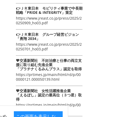
👉ＪＲ東日本 モビリティ事業で中長期
戦略「PRIDE & INTEGRITY」策定
https://www.jreast.co.jp/press/2025/2
0250909_ho03.pdf
👉ＪＲ東日本 グループ経営ビジョン
「勇翔 2034」
https://www.jreast.co.jp/press/2025/2
0250701_ho03.pdf
💖交通新聞社 不妊治療と仕事の両立支
援に取り組む先進企業
「プラチナくるみんプラス」認定を取得
https://prtimes.jp/main/html/rd/p/00
0000121.000050139.html
💖交通新聞社 女性活躍推進企業
「えるぼし」認定の最高位（３つ星）取
得
https://prtimes.jp/main/html/rd/p/00
0000105.000050139.html
ため
この画面を表示しな