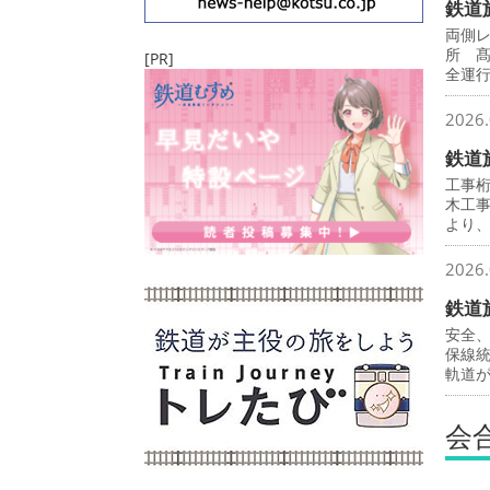
鉄道
両側
所 
[PR]
全運
2026.
鉄道
工事
木工
より
2026.
鉄道
安全
保線
軌道
会