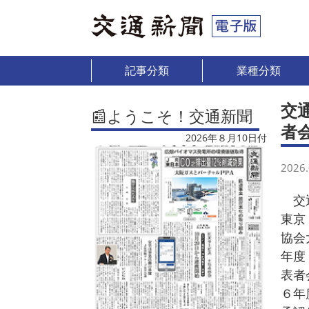
記事分類
業種分類
交
📰ようこそ！交通新聞
者
2026年８月10日付
2026.
交通
東京
協会
年度
表者
６年