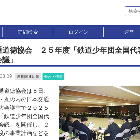
詳細検索
ログイン
運営
通道徳協会 ２５年度「鉄道少年団全国代
会議」
03.09
運輸関連団体
会合・催事
道徳協会は５日、
・丸の内の日本交通
大会議室で２０２５
「鉄道少年団全国代
会議」を開催し、２
度の事業計画などを