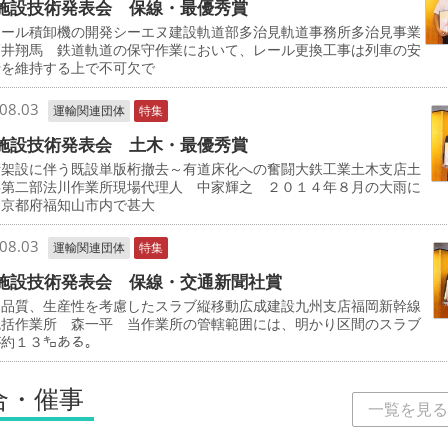
施設技術発表会 保線・最優秀賞
レール積卸機の開発シーエヌ建設軌道部多治見軌道事務所多治見事業
髙井翔馬 鉄道軌道の保守作業において、レール更換工事は列車の安
行を維持する上で不可欠で
08.03
運輸関連団体
特集
施設技術発表会 土木・最優秀賞
桁架設に伴う既設単版桁撤去～有道床化への奮闘大鉄工業土木支店土
事第二部法川作業所現場代理人 中家輝之 ２０１４年８月の大雨に
、京都府福知山市内で甚大
08.03
運輸関連団体
特集
施設技術発表会 保線・交通新聞社賞
、品質、生産性を考慮したスラブ縦移動広成建設九州支店福岡新幹線
統括作業所 森一平 当作業所の管轄範囲には、明かり区間のスラブ
が約１３㌔ある。
合・催事
一覧を見る