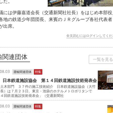
した。
には伊藤嘉道会長（交通新聞社社長）をはじめ本部役
各地の鉄道少年団団長、来賓のＪＲグループ各社代表者
が出席。
全文読むにはログインしてくだ
輸関連団体
一覧を見る
08.03
運輸関連団体
特集
 日本鉄道施設協会 第１４回鉄道施設技術発表会
・土木部門 ３７件の施工技術紹介 日本鉄道施設協会（大竹
会長）は７月２３日、東京・池袋のホテルメトロポリタンで
１４回鉄道施設技術発表会」（交通新聞社
08.03
運輸関連団体
特集