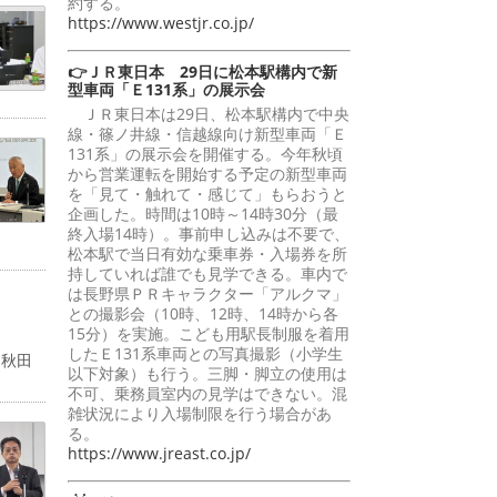
約する。
https://www.westjr.co.jp/
👉ＪＲ東日本 29日に松本駅構内で新
型車両「Ｅ131系」の展示会
ＪＲ東日本は29日、松本駅構内で中央
線・篠ノ井線・信越線向け新型車両「Ｅ
131系」の展示会を開催する。今年秋頃
から営業運転を開始する予定の新型車両
を「見て・触れて・感じて」もらおうと
企画した。時間は10時～14時30分（最
終入場14時）。事前申し込みは不要で、
松本駅で当日有効な乗車券・入場券を所
持していれば誰でも見学できる。車内で
は長野県ＰＲキャラクター「アルクマ」
との撮影会（10時、12時、14時から各
15分）を実施。こども用駅長制服を着用
したＥ131系車両との写真撮影（小学生
「秋田
以下対象）も行う。三脚・脚立の使用は
不可、乗務員室内の見学はできない。混
雑状況により入場制限を行う場合があ
る。
https://www.jreast.co.jp/