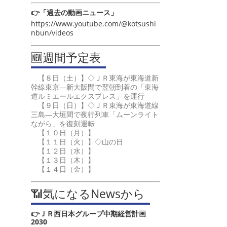
👉「過去の動画ニュース」
https://www.youtube.com/@kotsushi
nbun/videos
🆕週間予定表
【８日（土）】◇ＪＲ東海が東海道新
幹線東京―新大阪間で翌朝到着の「東海
道ルミエールエクスプレス」を運行
【９日（日）】◇ＪＲ東海が東海道線
三島―大垣間で夜行列車「ムーンライト
ながら」を復刻運転
【１０日（月）】
【１１日（火）】◇山の日
【１２日（水）】
【１３日（木）】
【１４日（金）】
📶気になるNewsから
👉ＪＲ西日本グループ中期経営計画
2030