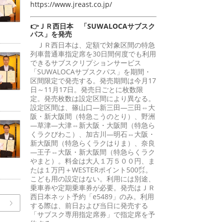
https://www.jreast.co.jp/
👉ＪＲ西日本 「SUWALOCAサブスク
パス」を発売
ＪＲ西日本は、定額で対象区間の特急
列車普通車指定席を30日間何度でも利用
できるサブスクリプションサービス
「SUWALOCAサブスクパス」を期間・
区間限定で発売する。発売期間は今月17
日～11月17日。発売日ごとに枚数限
定。発売枚数は設定区間により異なる。
設定区間は、篠山口―新三田―三田⇔大
阪・新大阪間（特急こうのとり）、野洲
―草津―大津⇔新大阪・大阪間（特急ら
くラクびわこ）、加古川―明石⇔大阪・
新大阪間（特急らくラクはりま）、奈良
―王子⇔大阪・新大阪間（特急らくラク
やまと）。料金は大人１万５００円、ま
たは１万円＋WESTERポイント500㌽。
こども用の設定はない。利用には別途、
乗車券や定期乗車券が必要。発売はＪＲ
西日本ネット予約「e5489」のみ。利用
する際は、前日および当日に発売する
「サブスク専用指定席券」で指定席を予