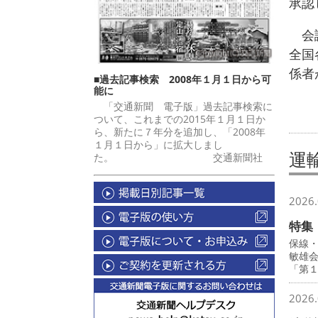
承認
会議
全国
係者
■過去記事検索 2008年１月１日から可
能に
「交通新聞 電子版」過去記事検索に
ついて、これまでの2015年１月１日か
ら、新たに７年分を追加し、「2008年
１月１日から」に拡大しまし
運
た。 交通新聞社
2026.
特集
保線
敏雄
「第
2026.