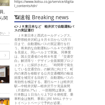
https://www.kotsu.co.jp/service/digita
l_contents/tdr/
員、
📶速報 Breaking news
ら関
👉ＪＲ東日本など 軽井沢で自動運転バ
スの実証運行
さい
ＪＲ東日本と西武ホールディングス、
長野県軽井沢町は９月６日から12月15
日まで、自動運転バスの実証運行を行
う。将来的な自動運転レベル４での運行
を見据え、同レベル２で実施。 同事業
は、国土交通省の令和８年度「『交通空
白』解消等リ・デザイン全面展開プロジ
ェクト」に採択された。「時間帯で発生
している交通空白」の解消に向けて、町
内の東西を移動する公共交通機関の輸送
頻度を補完する目的で、自動運転バスの
有効性を検証する。運行ルートは軽井沢
駅―中軽井沢駅―軽井沢千ケ滝温泉間
（片道約6.7㌔）、一部期間は運休。運
行本数は１日当たり上下計６便程度、乗
車料金は無料、事前にJRE MALL チケッ
トイベントページで予約が必要。