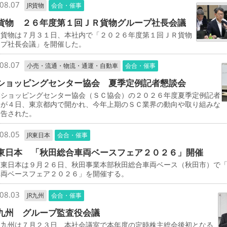
08.07
JR貨物
会合・催事
貨物 ２６年度第１回ＪＲ貨物グループ社長会議
貨物は７月３１日、本社内で「２０２６年度第１回ＪＲ貨物
ープ社長会議」を開催した。
08.07
小売・流通・物流・通運・自動車
会合・催事
ショッピングセンター協会 夏季定例記者懇談会
ショッピングセンター協会（ＳＣ協会）の２０２６年度夏季定例記者
会が４日、東京都内で開かれ、今年上期のＳＣ業界の動向や取り組みな
報告された。
08.05
JR東日本
会合・催事
東日本 「秋田総合車両ベースフェア２０２６」開催
東日本は９月２６日、秋田事業本部秋田総合車両ベース（秋田市）で
車両ベースフェア２０２６」を開催する。
08.03
JR九州
会合・催事
九州 グループ監査役会議
九州は７月２３日、本社会議室で本年度の定時株主総会後初となる