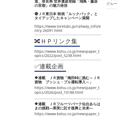
道、奈良県 世界遺産登録「飛鳥・藤原
グル
の宮都」の魅力発信
🔴ＪＲ東日本 映画「ルックバック」と
タイアップしたキャンペーン展開
https://www.toretabi.jp/railway_info/e
ntry-26091.html
🔀ＨＰリンク集
https://www.kotsu.co.jp/newspaper_t
opics/2022/post_5238.html
✅連載企画
🔶連載 ＪＲ貨物「梅田峠に挑む～ＪＲ
貨物 プッシュ・プル運転導入～」
https://www.kotsu.co.jp/newspaper_t
opics/2026/post_10188.html
🔶連載 ＪＲフルーツパーク仙台あらは
まの挑戦―果実に託す復興と未来―
https://www.kotsu.co.jp/newspaper_t