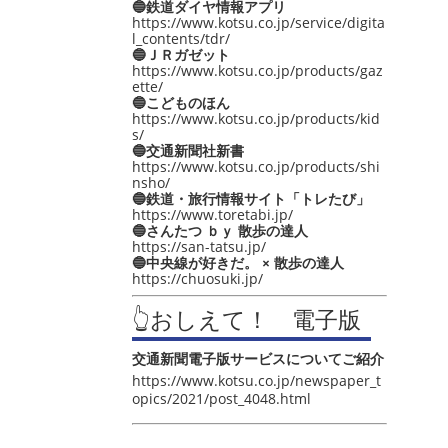
🔵鉄道ダイヤ情報アプリ
https://www.kotsu.co.jp/service/digita
l_contents/tdr/
🔵ＪＲガゼット
https://www.kotsu.co.jp/products/gaz
ette/
🔵こどものほん
https://www.kotsu.co.jp/products/kid
s/
🔵交通新聞社新書
https://www.kotsu.co.jp/products/shi
nsho/
🔵鉄道・旅行情報サイト「トレたび」
https://www.toretabi.jp/
🔵さんたつ ｂｙ 散歩の達人
https://san-tatsu.jp/
🔵中央線が好きだ。 × 散歩の達人
https://chuosuki.jp/
👆おしえて！ 電子版
交通新聞電子版サービスについてご紹介
https://www.kotsu.co.jp/newspaper_t
opics/2021/post_4048.html