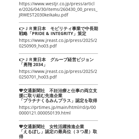
https://www.westjr.co.jp/press/articl
e/2026/04/30/items/260430_00_press_
JRWEST2030keikaku.pdf
👉ＪＲ東日本 モビリティ事業で中長期
戦略「PRIDE & INTEGRITY」策定
https://www.jreast.co.jp/press/2025/2
0250909_ho03.pdf
👉ＪＲ東日本 グループ経営ビジョン
「勇翔 2034」
https://www.jreast.co.jp/press/2025/2
0250701_ho03.pdf
💖交通新聞社 不妊治療と仕事の両立支
援に取り組む先進企業
「プラチナくるみんプラス」認定を取得
https://prtimes.jp/main/html/rd/p/00
0000121.000050139.html
💖交通新聞社 女性活躍推進企業
「えるぼし」認定の最高位（３つ星）取
得