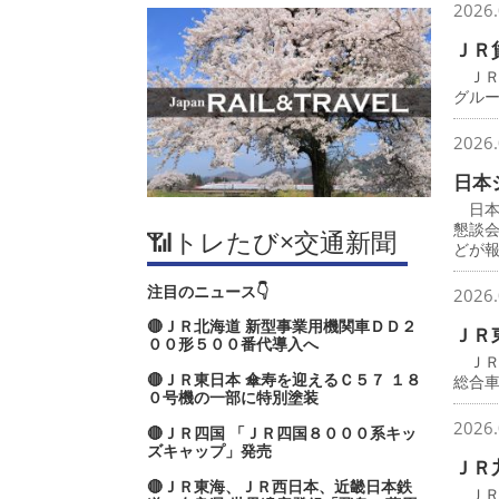
2026.
ＪＲ
ＪＲ
グル
2026.
日本
日本
懇談
📶トレたび×交通新聞
どが
注目のニュース👇
2026.
🔴ＪＲ北海道 新型事業用機関車ＤＤ２
ＪＲ
００形５００番代導入へ
ＪＲ
🔴ＪＲ東日本 傘寿を迎えるＣ５７ １８
総合
０号機の一部に特別塗装
2026.
🔴ＪＲ四国 「ＪＲ四国８０００系キッ
ズキャップ」発売
ＪＲ
🔴ＪＲ東海、ＪＲ西日本、近畿日本鉄
ＪＲ