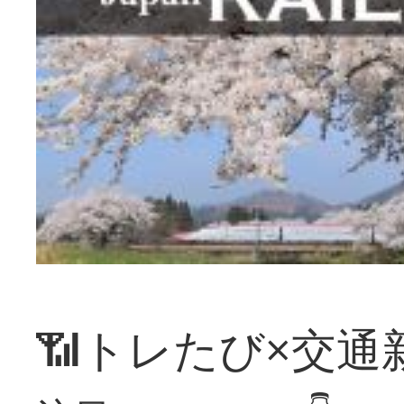
📶トレたび×交通