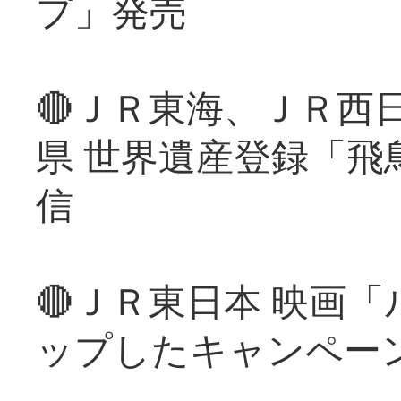
プ」発売
🔴ＪＲ東海、ＪＲ西
県 世界遺産登録「飛
信
🔴ＪＲ東日本 映画
ップしたキャンペー