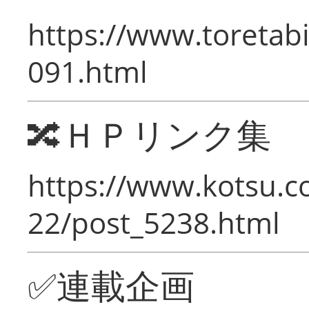
https://www.toretabi
091.html
🔀ＨＰリンク集
https://www.kotsu.c
22/post_5238.html
✅連載企画