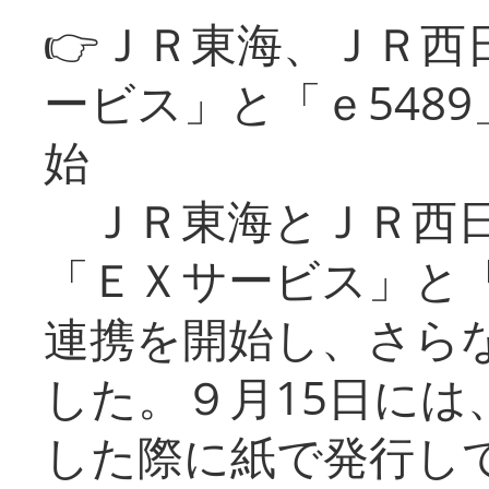
👉ＪＲ東海、ＪＲ西
ービス」と「ｅ548
始
ＪＲ東海とＪＲ西日
「ＥＸサービス」と「
連携を開始し、さら
した。９月15日には
した際に紙で発行し