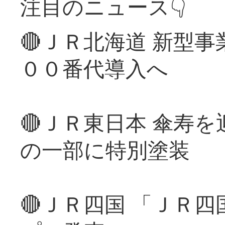
注目のニュース👇
🔴ＪＲ北海道 新型
００番代導入へ
🔴ＪＲ東日本 傘寿
の一部に特別塗装
🔴ＪＲ四国 「ＪＲ