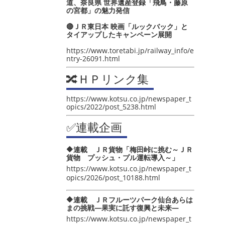
道、奈良県 世界遺産登録「飛鳥・藤原
の宮都」の魅力発信
🔴ＪＲ東日本 映画「ルックバック」と
タイアップしたキャンペーン展開
https://www.toretabi.jp/railway_info/e
ntry-26091.html
🔀ＨＰリンク集
https://www.kotsu.co.jp/newspaper_t
opics/2022/post_5238.html
✅連載企画
🔶連載 ＪＲ貨物「梅田峠に挑む～ＪＲ
貨物 プッシュ・プル運転導入～」
https://www.kotsu.co.jp/newspaper_t
opics/2026/post_10188.html
🔶連載 ＪＲフルーツパーク仙台あらは
まの挑戦―果実に託す復興と未来―
https://www.kotsu.co.jp/newspaper_t