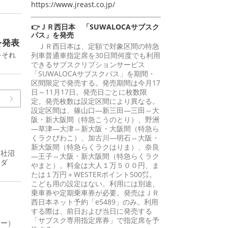
https://www.jreast.co.jp/
👉ＪＲ西日本 「SUWALOCAサブスク
パス」を発売
を発表
ＪＲ西日本は、定額で対象区間の特急
をそれ
列車普通車指定席を30日間何度でも利用
できるサブスクリプションサービス
「SUWALOCAサブスクパス」を期間・
区間限定で発売する。発売期間は今月17
日～11月17日。発売日ごとに枚数限
定。発売枚数は設定区間により異なる。
設定区間は、篠山口―新三田―三田⇔大
阪・新大阪間（特急こうのとり）、野洲
―草津―大津⇔新大阪・大阪間（特急ら
くラクびわこ）、加古川―明石⇔大阪・
新大阪間（特急らくラクはりま）、奈良
支社沼
―王子⇔大阪・新大阪間（特急らくラク
ーダ
やまと）。料金は大人１万５００円、ま
たは１万円＋WESTERポイント500㌽。
こども用の設定はない。利用には別途、
乗車券や定期乗車券が必要。発売はＪＲ
西日本ネット予約「e5489」のみ。利用
する際は、前日および当日に発売する
「サブスク専用指定席券」で指定席を予
ャー）