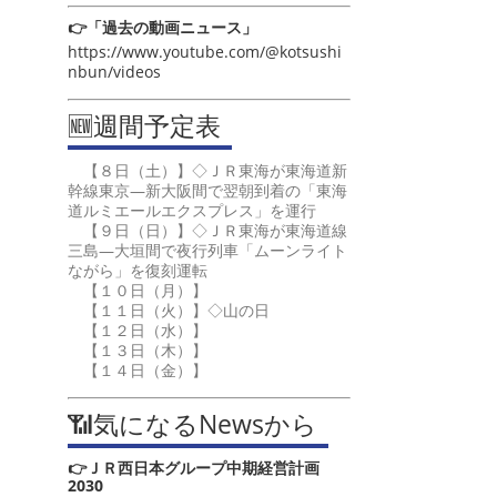
👉「過去の動画ニュース」
https://www.youtube.com/@kotsushi
nbun/videos
🆕週間予定表
【８日（土）】◇ＪＲ東海が東海道新
幹線東京―新大阪間で翌朝到着の「東海
道ルミエールエクスプレス」を運行
【９日（日）】◇ＪＲ東海が東海道線
三島―大垣間で夜行列車「ムーンライト
ながら」を復刻運転
【１０日（月）】
【１１日（火）】◇山の日
【１２日（水）】
【１３日（木）】
【１４日（金）】
📶気になるNewsから
👉ＪＲ西日本グループ中期経営計画
2030