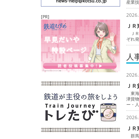
産業
2026.
[PR]
ＪＲ
ＪＲ
ぞれ
人
2026.
ＪＲ
東海
津貨
ー・
2026.
ＪＲ
群馬