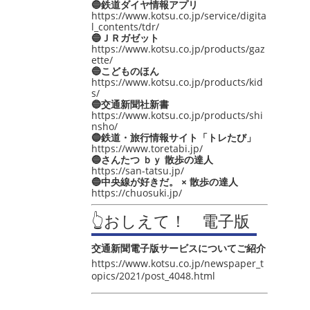
🔵鉄道ダイヤ情報アプリ
https://www.kotsu.co.jp/service/digita
l_contents/tdr/
🔵ＪＲガゼット
https://www.kotsu.co.jp/products/gaz
ette/
🔵こどものほん
https://www.kotsu.co.jp/products/kid
s/
🔵交通新聞社新書
https://www.kotsu.co.jp/products/shi
nsho/
🔵鉄道・旅行情報サイト「トレたび」
https://www.toretabi.jp/
🔵さんたつ ｂｙ 散歩の達人
https://san-tatsu.jp/
🔵中央線が好きだ。 × 散歩の達人
https://chuosuki.jp/
👆おしえて！ 電子版
交通新聞電子版サービスについてご紹介
https://www.kotsu.co.jp/newspaper_t
opics/2021/post_4048.html