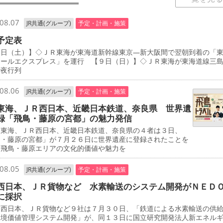
08.07
JR共通(グループ)
予定・計画・施策
予定表
日（土）】◇ＪＲ東海が東海道新幹線東京―新大阪間で翌朝到着の「
エールエクスプレス」を運行 【９日（日）】◇ＪＲ東海が東海道線三
で夜行列
08.06
JR共通(グループ)
予定・計画・施策
東海、ＪＲ西日本、近畿日本鉄道、奈良県 世界遺
録「飛鳥・藤原の宮都」の魅力発信
東海、ＪＲ西日本、近畿日本鉄道、奈良県の４者は３日、
鳥・藤原の宮都」が７月２６日に世界遺産に登録されたことを
、飛鳥・藤原エリアの文化的価値や魅力を
08.05
JR共通(グループ)
予定・計画・施策
西日本、ＪＲ貨物など 水素輸送のシステム開発がＮＥＤ
に採択
西日本、ＪＲ貨物など９社は７月３０日、「鉄道による水素輸送の供
環境価値管理システム開発」が、同１３日に国立研究開発法人新エネル