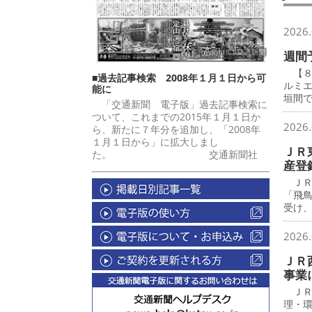
2026.
週間
【８
■過去記事検索 2008年１月１日から可
ルミ
能に
垣間
「交通新聞 電子版」過去記事検索に
ついて、これまでの2015年１月１日か
2026.
ら、新たに７年分を追加し、「2008年
１月１日から」に拡大しまし
ＪＲ
た。 交通新聞社
産登
ＪＲ
「飛
受け
2026.
ＪＲ
事業
ＪＲ
理・