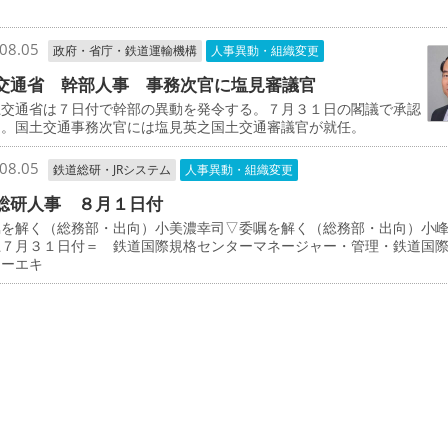
司
08.05
政府・省庁・鉄道運輸機構
人事異動・組織変更
交通省 幹部人事 事務次官に塩見審議官
交通省は７日付で幹部の異動を発令する。７月３１日の閣議で承認
た。国土交通事務次官には塩見英之国土交通審議官が就任。
08.05
鉄道総研・JRシステム
人事異動・組織変更
総研人事 ８月１日付
を解く（総務部・出向）小美濃幸司▽委嘱を解く（総務部・出向）小
上７月３１日付＝ 鉄道国際規格センターマネージャー・管理・鉄道国
ターエキ