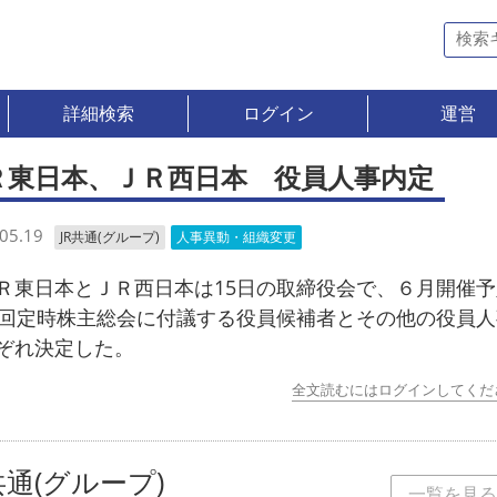
詳細検索
ログイン
運営
Ｒ東日本、ＪＲ西日本 役員人事内定
05.19
JR共通(グループ)
人事異動・組織変更
東日本とＪＲ西日本は15日の取締役会で、６月開催予
9回定時株主総会に付議する役員候補者とその他の役員
ぞれ決定した。
全文読むにはログインしてくだ
共通(グループ)
一覧を見る