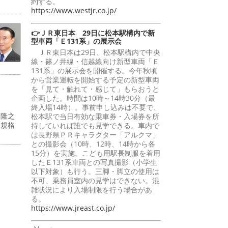
約する。
https://www.westjr.co.jp/
👉ＪＲ東日本 29日に松本駅構内で新
型車両「Ｅ131系」の展示会
ＪＲ東日本は29日、松本駅構内で中央
線・篠ノ井線・信越線向け新型車両「Ｅ
131系」の展示会を開催する。今年秋頃
から営業運転を開始する予定の新型車両
を「見て・触れて・感じて」もらおうと
企画した。時間は10時～14時30分（最
終入場14時）。事前申し込みは不要で、
峰隆之
松本駅で当日有効な乗車券・入場券を所
際規格
持していれば誰でも見学できる。車内で
は長野県ＰＲキャラクター「アルクマ」
との撮影会（10時、12時、14時から各
15分）を実施。こども用駅長制服を着用
したＥ131系車両との写真撮影（小学生
以下対象）も行う。三脚・脚立の使用は
不可、乗務員室内の見学はできない。混
雑状況により入場制限を行う場合があ
る。
https://www.jreast.co.jp/