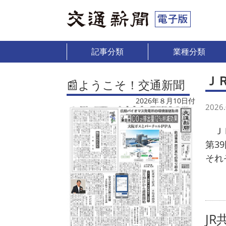
記事分類
業種分類
Ｊ
📰ようこそ！交通新聞
2026年８月10日付
2026.
ＪＲ
第3
それ
JR