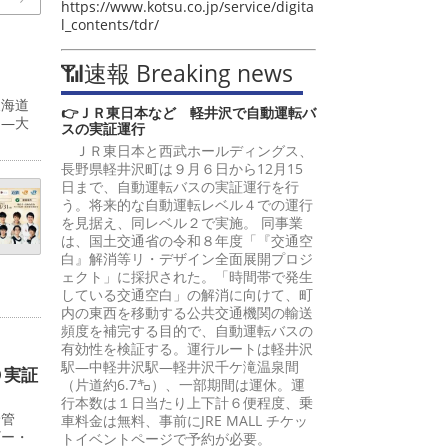
https://www.kotsu.co.jp/service/digita
l_contents/tdr/
📶速報 Breaking news
東海道
👉ＪＲ東日本など 軽井沢で自動運転バ
島―大
スの実証運行
ＪＲ東日本と西武ホールディングス、
長野県軽井沢町は９月６日から12月15
日まで、自動運転バスの実証運行を行
う。将来的な自動運転レベル４での運行
を見据え、同レベル２で実施。 同事業
は、国土交通省の令和８年度「『交通空
白』解消等リ・デザイン全面展開プロジ
ェクト」に採択された。「時間帯で発生
している交通空白」の解消に向けて、町
内の東西を移動する公共交通機関の輸送
頻度を補完する目的で、自動運転バスの
有効性を検証する。運行ルートは軽井沢
駅―中軽井沢駅―軽井沢千ケ滝温泉間
Ｏ実証
（片道約6.7㌔）、一部期間は運休。運
行本数は１日当たり上下計６便程度、乗
給管
車料金は無料、事前にJRE MALL チケッ
ギー・
トイベントページで予約が必要。