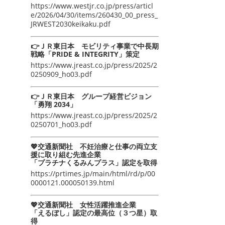
https://www.westjr.co.jp/press/articl
e/2026/04/30/items/260430_00_press_
JRWEST2030keikaku.pdf
👉ＪＲ東日本 モビリティ事業で中長期
戦略「PRIDE & INTEGRITY」策定
https://www.jreast.co.jp/press/2025/2
0250909_ho03.pdf
👉ＪＲ東日本 グループ経営ビジョン
「勇翔 2034」
https://www.jreast.co.jp/press/2025/2
0250701_ho03.pdf
💖交通新聞社 不妊治療と仕事の両立支
援に取り組む先進企業
「プラチナくるみんプラス」認定を取得
https://prtimes.jp/main/html/rd/p/00
0000121.000050139.html
💖交通新聞社 女性活躍推進企業
「えるぼし」認定の最高位（３つ星）取
得