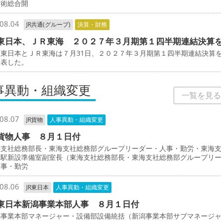
技術総合開
08.04
JR共通(グループ)
決算・財務
東日本、ＪＲ東海 ２０２７年３月期第１四半期連結決算
東日本とＪＲ東海は７月31日、２０２７年３月期第１四半期連結決算
発表した。
事異動・組織変更
一覧を見る
08.07
JR貨物
人事異動・組織変更
貨物人事 ８月１日付
支社総務部長・東海支社総務部グループリーダー・人事・勤労・東海
物駅新設準備室副室長（東海支社総務部長・東海支社総務部グループリ
人事・勤労
08.06
JR東日本
人事異動・組織変更
東日本新潟事業本部人事 ８月１日付
事業本部マネージャー・設備部設備統括（新潟事業本部サブマネージ