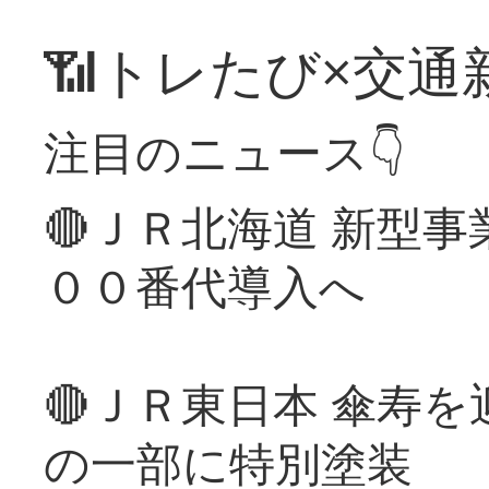
📶トレたび×交通
注目のニュース👇
🔴ＪＲ北海道 新型
００番代導入へ
🔴ＪＲ東日本 傘寿
の一部に特別塗装