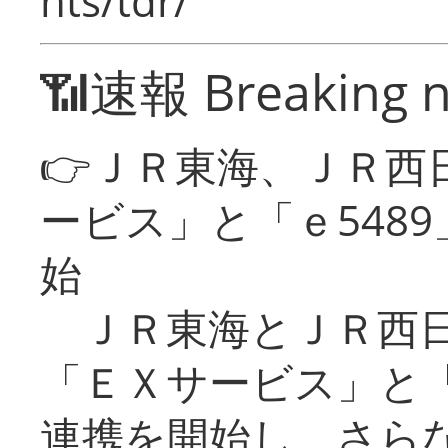
nts/tdr/
📶速報 Breaking 
👉ＪＲ東海、ＪＲ西
ービス」と「ｅ548
始
ＪＲ東海とＪＲ西日
「ＥＸサービス」と「
連携を開始し、さら