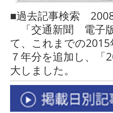
■過去記事検索 20
「交通新聞 電子版
て、これまでの201
７年分を追加し、「2
大しました