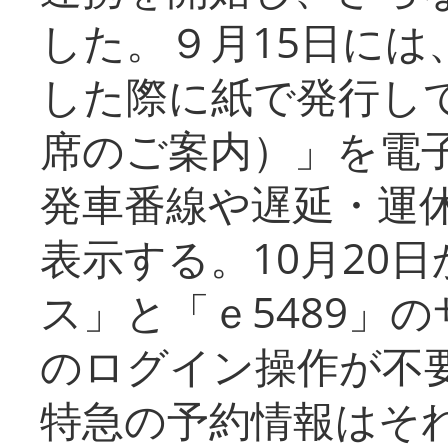
した。９月15日には
した際に紙で発行し
席のご案内）」を電
発車番線や遅延・運
表示する。10月20
ス」と「ｅ5489」
のログイン操作が不
特急の予約情報はそ