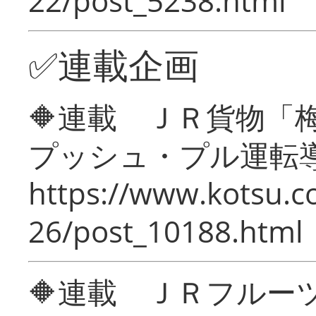
22/post_5238.html
✅連載企画
🔶連載 ＪＲ貨物
プッシュ・プル運転
https://www.kotsu.c
26/post_10188.html
🔶連載 ＪＲフルー