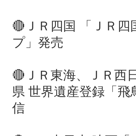
🔴ＪＲ四国 「ＪＲ
プ」発売
🔴ＪＲ東海、ＪＲ西
県 世界遺産登録「飛
信