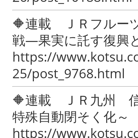
🔶連載 ＪＲフルー
戦―果実に託す復興
https://www.kotsu.c
25/post_9768.html
🔶連載 ＪＲ九州 
特殊自動閉そく化～
https://www.kotsu.c