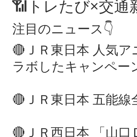
📶トレたび×交通
注目のニュース👇
🔴ＪＲ東日本 人気
ラボしたキャンペー
🔴ＪＲ東日本 五能
🔴ＪＲ西日本 「山