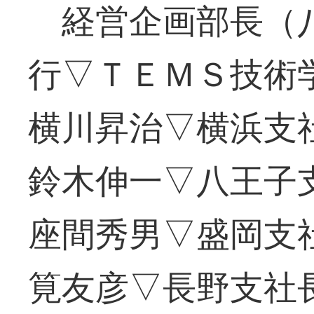
経営企画部長（八
行▽ＴＥＭＳ技術
横川昇治▽横浜支
鈴木伸一▽八王子
座間秀男▽盛岡支
筧友彦▽長野支社