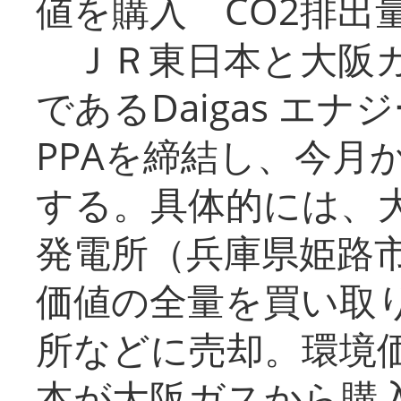
値を購入 CO2排出
ＪＲ東日本と大阪ガ
であるDaigas エ
PPAを締結し、今月
する。具体的には、
発電所（兵庫県姫路
価値の全量を買い取
所などに売却。環境
本が大阪ガスから購