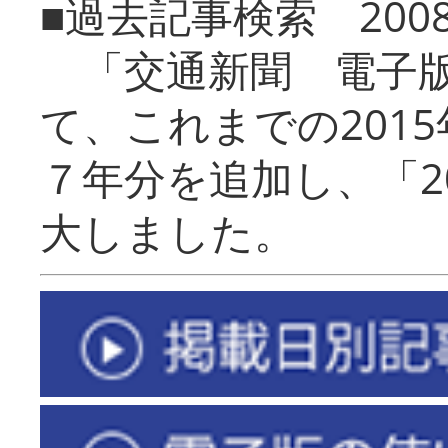
■過去記事検索 20
「交通新聞 電子版
て、これまでの201
７年分を追加し、「2
大しました