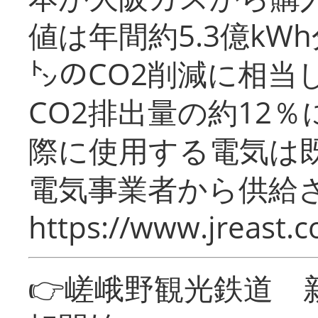
値は年間約5.3億kW
㌧のCO2削減に相当
CO2排出量の約12
際に使用する電気は
電気事業者から供給
https://www.jreast.co
👉嵯峨野観光鉄道