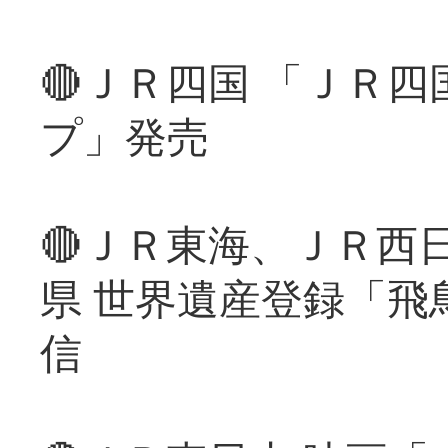
🔴ＪＲ四国 「ＪＲ
プ」発売
🔴ＪＲ東海、ＪＲ西
県 世界遺産登録「飛
信