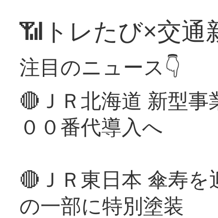
📶トレたび×交通
注目のニュース👇
🔴ＪＲ北海道 新型
００番代導入へ
🔴ＪＲ東日本 傘寿
の一部に特別塗装