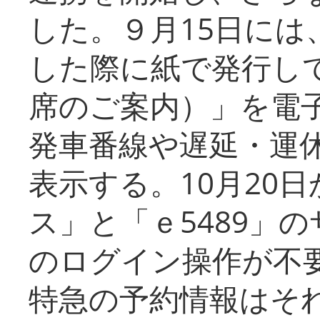
した。９月15日には
した際に紙で発行し
席のご案内）」を電
発車番線や遅延・運
表示する。10月20
ス」と「ｅ5489」
のログイン操作が不
特急の予約情報はそ