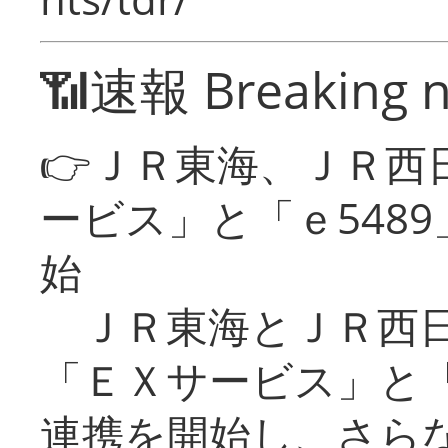
📶速報 Breaking 
👉ＪＲ東海、ＪＲ西
ービス」と「ｅ548
始
ＪＲ東海とＪＲ西日
「ＥＸサービス」と「
連携を開始し、さら