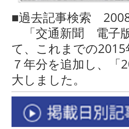
■過去記事検索 20
「交通新聞 電子版
て、これまでの201
７年分を追加し、「2
大しました