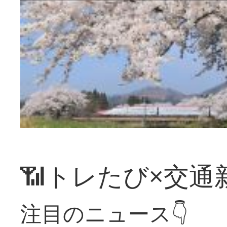
📶トレたび×交通
注目のニュース👇