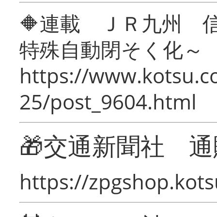
🔶連載 ＪＲ九州 
特殊自動閉そく化～
https://www.kotsu.c
25/post_9604.html
🎁交通新聞社 通
https://zpgshop.kots