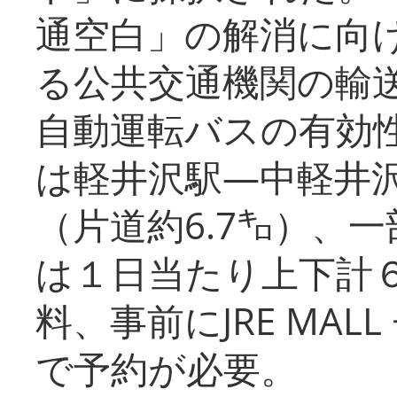
通空白」の解消に向
る公共交通機関の輸
自動運転バスの有効
は軽井沢駅―中軽井
（片道約6.7㌔）、
は１日当たり上下計
料、事前にJRE MA
で予約が必要。