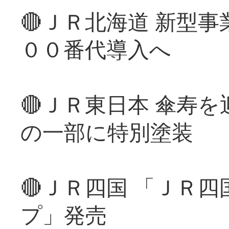
🔴ＪＲ北海道 新型
００番代導入へ
🔴ＪＲ東日本 傘寿
の一部に特別塗装
🔴ＪＲ四国 「ＪＲ
プ」発売