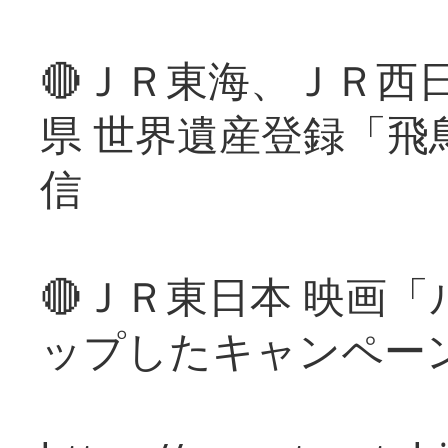
🔴ＪＲ東海、ＪＲ西
県 世界遺産登録「飛
信
🔴ＪＲ東日本 映画
ップしたキャンペー