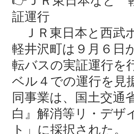
証運行
ＪＲ東日本と西武ホ
軽井沢町は９月６日か
転バスの実証運行を
ベル４での運行を見
同事業は、国土交通
白』解消等リ・デザ
ト」に採択された。