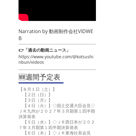
Narration by
動画制作会社VIDWE
B
👉「過去の動画ニュース」
https://www.youtube.com/@kotsushi
nbun/videos
🆕週間予定表
【８月１日（土）】
【２日（日）】
【３日（月）】
【４日（火）】◇国土交通大臣会見◇
ＪＲ九州が２０２７年３月期第１四半期
決算発表
【５日（水）】◇ＪＲ西日本が２０２
７年３月期第１四半期決算発表
【６日（木）】◇ＪＲ東海社長会見