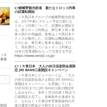
👉嵯峨野観光鉄道 新たなトロッコ列車
の試運転開始
ＪＲ西日本グループの嵯峨野観光鉄道
は、2027年春にデビュー予定の新たな
トロッコ列車について、試運転を開始す
る。新トロッコ列車は、牽引車２両＋客
車４両の６両編成。客車はＪＲ西日本テ
クノスが製作した。試運転は機能確認な
どのため、牽引車と客車を連結して行
う。現在運行しているトロッコ列車は、
26年の営業運転をもって引退する予定。
（ＪＲ
https://www.westjr.co.jp/
道事業
👉ＪＲ東日本 大人の休日倶楽部会員限
定 JRE BANK口座開設キャンペーン
ＪＲ東日本とビューカードは、「大人
の休日倶楽部会員さま限定 JRE BANK口
座開設キャンペーン」を実施している。
10月30日までにJRE BANK口座の開設申
し込みを行い、来年１月29日終了時点で
口座開設を完了し、各種条件を達成する
と、もれなくＪＲ東日本営業路線内の片
「秋田
道の運賃や料金が４割引きとなるJRE