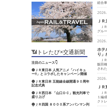
総合
2026.
ＪＲ
ＪＲ
グル
2026.
ホテ
📶トレたび×交通新聞
り」
ＪＲ
注目のニュース👇
飯田
され
🔴ＪＲ東日本 人気アニメ「ハイキュ
ー‼」とコラボしたキャンペーン開催
2026.
🔴ＪＲ東日本 五能線全線開通９０周年
記念式典
ＪＲ
ＪＲ
🔴ＪＲ西日本 「山口ＤＣ」観光列車で
盛り上げ
１編
クト
🔴ＪＲ四国 ８０００系アンパンマン列