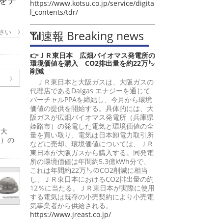
をテ
https://www.kotsu.co.jp/service/digita
l_contents/tdr/
さい
📶速報 Breaking news
👉ＪＲ東日本 広畑バイオマス発電所の
環境価値を購入 CO2排出量を約22万㌧
削減
ＪＲ東日本と大阪ガスは、大阪ガスの
代理店であるDaigas エナジーを通じて
バーチャルPPAを締結し、今月から環境
価値の提供を開始する。具体的には、大
阪ガスが広畑バイオマス発電所（兵庫県
姫路市）の発電した電気と環境価値の全
予大
量を買い取り、電気は日本卸電力取引所
間）の
などに売却。環境価値については、ＪＲ
東日本が大阪ガスから購入する。同発電
所の環境価値は年間約5.3億kWh分で、
これは年間約22万㌧のCO2削減に相当
し、ＪＲ東日本におけるCO2排出量の約
12％に当たる。ＪＲ東日本が実際に使用
する電気は既存の小売契約により小売電
気事業者から供給される。
https://www.jreast.co.jp/