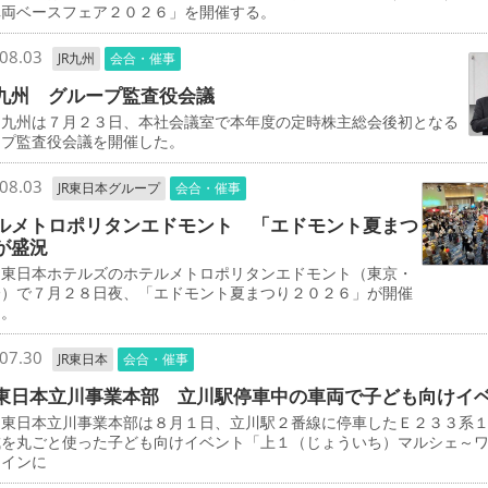
車両ベースフェア２０２６」を開催する。
08.03
JR九州
会合・催事
九州 グループ監査役会議
九州は７月２３日、本社会議室で本年度の定時株主総会後初となる
ープ監査役会議を開催した。
08.03
JR東日本グループ
会合・催事
ルメトロポリタンエドモント 「エドモント夏まつ
が盛況
東日本ホテルズのホテルメトロポリタンエドモント（東京・
橋）で７月２８日夜、「エドモント夏まつり２０２６」が開催
た。
07.30
JR東日本
会合・催事
東日本立川事業本部 立川駅停車中の車両で子ども向けイ
東日本立川事業本部は８月１日、立川駅２番線に停車したＥ２３３系
成を丸ごと使った子ども向けイベント「上１（じょういち）マルシェ～
レインに