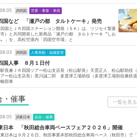
08.05
JR四国
営業・事業・車両
四国など 「瀬戸の都 タルトケーキ」発売
四国とＪＲ四国ステーション開発（ＳＫ）は、ツジセイ製菓
松市）と共同開発した新商品「瀬戸の都 タルトケーキ〝しお
檬〟」を、高松空港内「四国空市場」と
08.03
JR四国
人事異動・組織変更
四国人事 ８月１日付
駅長兼ＪＲ四国ツアー松山支店長（松山駅長）天雲正人 松山駅助役
ツアー松山支店長）黒川誠二郎 多度津工場助役（多度津工場助役兼鉄
運輸部車
合・催事
一覧を見る
08.05
JR東日本
会合・催事
東日本 「秋田総合車両ベースフェア２０２６」開催
東日本は９月２６日、秋田事業本部秋田総合車両ベース（秋田市）で