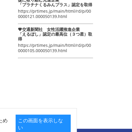
「プラチナくるみんプラス」認定を取得
https://prtimes.jp/main/html/rd/p/00
0000121.000050139.html
💖交通新聞社 女性活躍推進企業
「えるぼし」認定の最高位（３つ星）取
得
https://prtimes.jp/main/html/rd/p/00
0000105.000050139.html
ため
この画面を表示しな
い