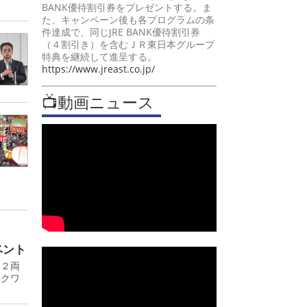
BANK優待割引券をプレゼントする。ま
た、キャンペーン後も各プログラムの条
件達成で、同じJRE BANK優待割引券
（４割引き）を含むＪＲ東日本グループ
特典を継続して進呈する。
https://www.jreast.co.jp/
📺動画ニュース
ベント
１２両
ワクワ