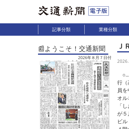
記事分類
業種分類
Ｊ
📰ようこそ！交通新聞
2026年８月７日付
2026.
○…
行（
員を
オル
「し
が５
ビル