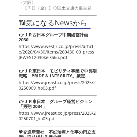
〈大阪〉
【７日（金）】◇国土交通大臣会見
📶気になるNewsから
👉ＪＲ西日本グループ中期経営計画
2030
https://www.westjr.co.jp/press/articl
e/2026/04/30/items/260430_00_press_
JRWEST2030keikaku.pdf
👉ＪＲ東日本 モビリティ事業で中長期
戦略「PRIDE & INTEGRITY」策定
https://www.jreast.co.jp/press/2025/2
0250909_ho03.pdf
👉ＪＲ東日本 グループ経営ビジョン
「勇翔 2034」
https://www.jreast.co.jp/press/2025/2
0250701_ho03.pdf
💖交通新聞社 不妊治療と仕事の両立支
援に取り組む先進企業