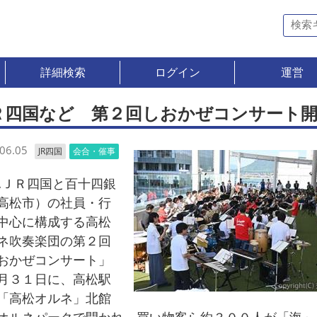
詳細検索
ログイン
運営
Ｒ四国など 第２回しおかぜコンサート
06.05
JR四国
会合・催事
ＪＲ四国と百十四銀
高松市）の社員・行
中心に構成する高松
ネ吹奏楽団の第２回
おかぜコンサート」
月３１日に、高松駅
「高松オルネ」北館