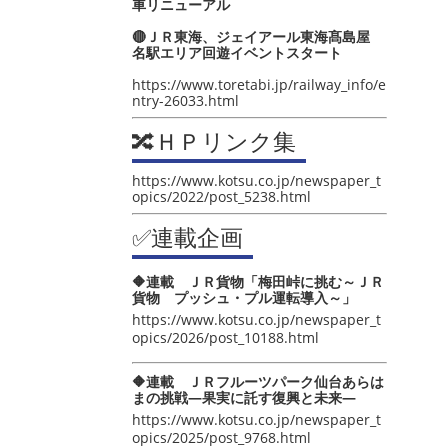
車リニューアル
🔴ＪＲ東海、ジェイアール東海髙島屋
名駅エリア回遊イベントスタート
https://www.toretabi.jp/railway_info/e
ntry-26033.html
🔀ＨＰリンク集
https://www.kotsu.co.jp/newspaper_t
opics/2022/post_5238.html
✅連載企画
🔶連載 ＪＲ貨物「梅田峠に挑む～ＪＲ
貨物 プッシュ・プル運転導入～」
https://www.kotsu.co.jp/newspaper_t
opics/2026/post_10188.html
🔶連載 ＪＲフルーツパーク仙台あらは
まの挑戦―果実に託す復興と未来―
https://www.kotsu.co.jp/newspaper_t
opics/2025/post_9768.html