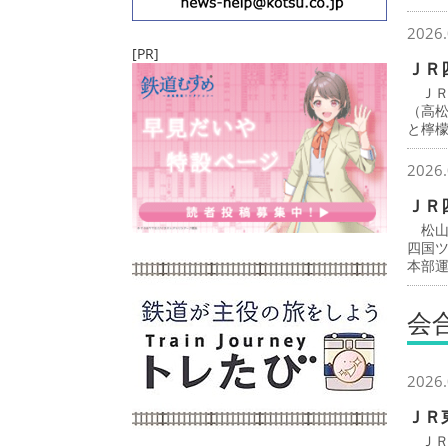
2026.
[PR]
ＪＲ
ＪＲ
（高
と檸
2026.
ＪＲ
松山
四国
本部
会
2026.
ＪＲ
ＪＲ