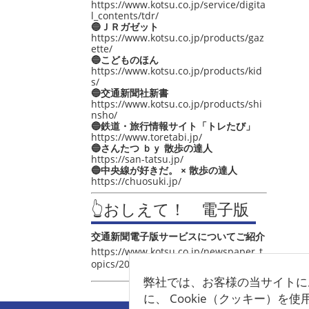
https://www.kotsu.co.jp/service/digita
l_contents/tdr/
🔵ＪＲガゼット
https://www.kotsu.co.jp/products/gaz
ette/
🔵こどものほん
https://www.kotsu.co.jp/products/kid
s/
🔵交通新聞社新書
https://www.kotsu.co.jp/products/shi
nsho/
🔵鉄道・旅行情報サイト「トレたび」
https://www.toretabi.jp/
🔵さんたつ ｂｙ 散歩の達人
https://san-tatsu.jp/
🔵中央線が好きだ。 × 散歩の達人
https://chuosuki.jp/
👆おしえて！ 電子版
交通新聞電子版サービスについてご紹介
https://www.kotsu.co.jp/newspaper_t
opics/2021/post_4048.html
弊社では、お客様の当サイトに
に、 Cookie（クッキー）を