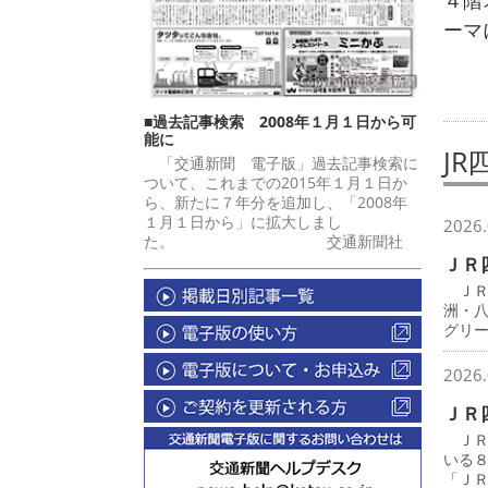
４階
ーマ
■過去記事検索 2008年１月１日から可
能に
JR
「交通新聞 電子版」過去記事検索に
ついて、これまでの2015年１月１日か
ら、新たに７年分を追加し、「2008年
１月１日から」に拡大しまし
2026.
た。 交通新聞社
ＪＲ
ＪＲ
洲・
グリ
2026.
ＪＲ
ＪＲ
いる
「Ｊ