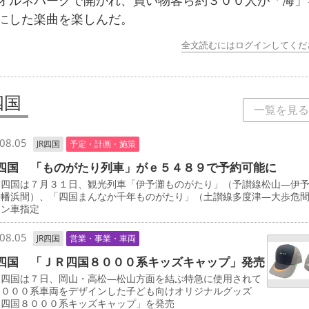
オルネパークで開かれ、買い物客ら約３００人が「海」
にした楽曲を楽しんだ。
全文読むにはログインしてくだ
四国
一覧を見る
08.05
JR四国
予定・計画・施策
四国 「ものがたり列車」がｅ５４８９で予約可能に
四国は７月３１日、観光列車「伊予灘ものがたり」（予讃線松山―伊
八幡浜間）、「四国まんなか千年ものがたり」（土讃線多度津―大歩危
ーン車指定
08.05
JR四国
営業・事業・車両
四国 「ＪＲ四国８０００系キッズキャップ」発売
四国は７日、岡山・高松―松山方面を結ぶ特急に使用されて
８０００系車両をデザインした子ども向けオリジナルグッズ
Ｒ四国８０００系キッズキャップ」を発売