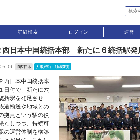
詳細検索
ログイン
運営
Ｒ西日本中国統括本部 新たに６統括駅発
06.09
JR西日本
人事異動・組織変更
西日本中国統括本
１日付で、新たに六
統括駅を発足させ
鉄道輸送や地域との
の拠点という駅の役
果たしつつ、持続可
駅の運営体制を構築