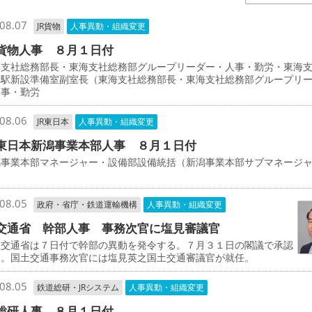
08.07
JR貨物
人事異動・組織変更
貨物人事 ８月１日付
支社総務部長・東海支社総務部グループリーダー・人事・勤労・東海
物駅新設準備室副室長（東海支社総務部長・東海支社総務部グループリ
人事・勤労
08.06
JR東日本
人事異動・組織変更
東日本新潟事業本部人事 ８月１日付
事業本部マネージャー・設備部設備統括（新潟事業本部サブマネージ
司
08.05
政府・省庁・鉄道運輸機構
人事異動・組織変更
交通省 幹部人事 事務次官に塩見審議官
交通省は７日付で幹部の異動を発令する。７月３１日の閣議で承認
た。国土交通事務次官には塩見英之国土交通審議官が就任。
08.05
鉄道総研・JRシステム
人事異動・組織変更
総研人事 ８月１日付