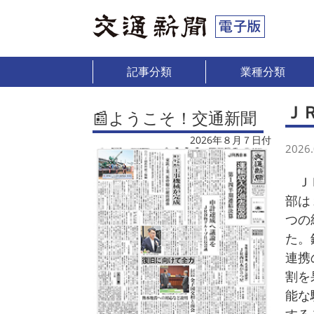
記事分類
業種分類
Ｊ
📰ようこそ！交通新聞
2026年８月７日付
2026.
ＪＲ
部は
つの
た。
連携
割を
能な