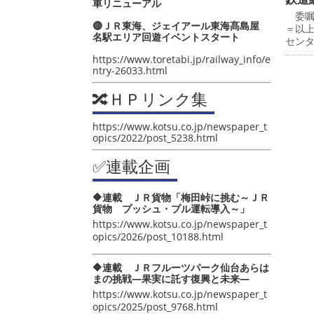
車リニューアル
委嘱
🔴ＪＲ東海、ジェイアール東海髙島屋
＝以
名駅エリア回遊イベントスタート
セン
https://www.toretabi.jp/railway_info/e
ntry-26033.html
🔀ＨＰリンク集
https://www.kotsu.co.jp/newspaper_t
opics/2022/post_5238.html
✅連載企画
🔶連載 ＪＲ貨物「梅田峠に挑む～ＪＲ
貨物 プッシュ・プル運転導入～」
https://www.kotsu.co.jp/newspaper_t
opics/2026/post_10188.html
🔶連載 ＪＲフルーツパーク仙台あらは
まの挑戦―果実に託す復興と未来―
https://www.kotsu.co.jp/newspaper_t
opics/2025/post_9768.html