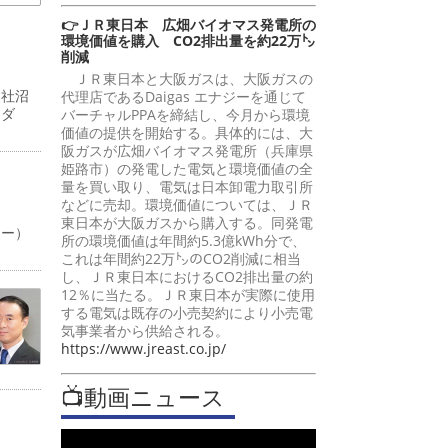
👉ＪＲ東日本 広畑バイオマス発電所の
環境価値を購入 CO2排出量を約22万㌧
削減
ＪＲ東日本と大阪ガスは、大阪ガスの
支社沼
代理店であるDaigas エナジーを通じて
ーダ
バーチャルPPAを締結し、今月から環境
価値の提供を開始する。具体的には、大
阪ガスが広畑バイオマス発電所（兵庫県
姫路市）の発電した電気と環境価値の全
量を買い取り、電気は日本卸電力取引所
などに売却。環境価値については、ＪＲ
東日本が大阪ガスから購入する。同発電
ャー）
所の環境価値は年間約5.3億kWh分で、
これは年間約22万㌧のCO2削減に相当
し、ＪＲ東日本におけるCO2排出量の約
12％に当たる。ＪＲ東日本が実際に使用
する電気は既存の小売契約により小売電
気事業者から供給される。
https://www.jreast.co.jp/
📺動画ニュース