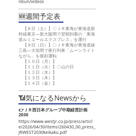
nbun/videos
🆕週間予定表
【８日（土）】◇ＪＲ東海が東海道新
幹線東京―新大阪間で翌朝到着の「東海
道ルミエールエクスプレス」を運行
【９日（日）】◇ＪＲ東海が東海道線
三島―大垣間で夜行列車「ムーンライト
ながら」を復刻運転
【１０日（月）】
【１１日（火）】◇山の日
【１２日（水）】
【１３日（木）】
【１４日（金）】
📶気になるNewsから
👉ＪＲ西日本グループ中期経営計画
2030
https://www.westjr.co.jp/press/articl
e/2026/04/30/items/260430_00_press_
JRWEST2030keikaku.pdf