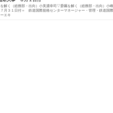
を解く（総務部・出向）小美濃幸司▽委嘱を解く（総務部・出向）小
上７月３１日付＝ 鉄道国際規格センターマネージャー・管理・鉄道国
ターエキ