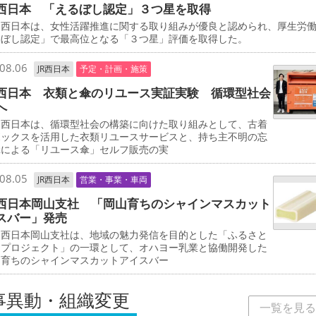
西日本 「えるぼし認定」３つ星を取得
西日本は、女性活躍推進に関する取り組みが優良と認められ、厚生労
るぼし認定」で最高位となる「３つ星」評価を取得した。
08.06
JR西日本
予定・計画・施策
西日本 衣類と傘のリユース実証実験 循環型社会
へ
西日本は、循環型社会の構築に向けた取り組みとして、古着
ボックスを活用した衣類リユースサービスと、持ち主不明の忘
傘による「リユース傘」セルフ販売の実
08.05
JR西日本
営業・事業・車両
西日本岡山支社 「岡山育ちのシャインマスカット
スバー」発売
西日本岡山支社は、地域の魅力発信を目的とした「ふるさと
しプロジェクト」の一環として、オハヨー乳業と協働開発した
山育ちのシャインマスカットアイスバー
事異動・組織変更
一覧を見る