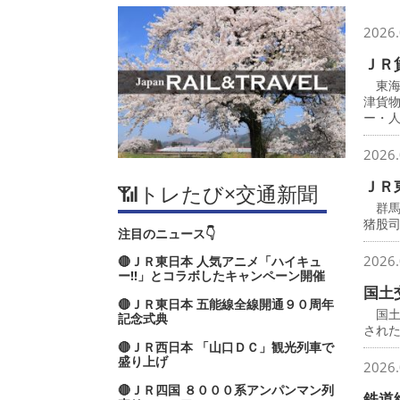
2026.
ＪＲ
東海
津貨
ー・
2026.
ＪＲ
📶トレたび×交通新聞
群馬
猪股
注目のニュース👇
2026.
🔴ＪＲ東日本 人気アニメ「ハイキュ
ー‼」とコラボしたキャンペーン開催
国土
🔴ＪＲ東日本 五能線全線開通９０周年
国土
記念式典
され
🔴ＪＲ西日本 「山口ＤＣ」観光列車で
盛り上げ
2026.
🔴ＪＲ四国 ８０００系アンパンマン列
鉄道