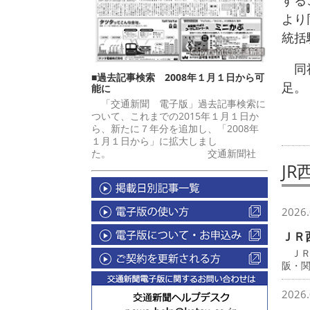
する
より
統括
同社
■過去記事検索 2008年１月１日から可
足。
能に
「交通新聞 電子版」過去記事検索に
ついて、これまでの2015年１月１日か
ら、新たに７年分を追加し、「2008年
１月１日から」に拡大しまし
た。 交通新聞社
JR
2026.
ＪＲ
ＪＲ
阪・
2026.