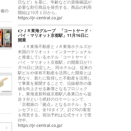
日など）を基に、年齢などの資格確認が
必要な割引商品を発売する。商品の利用
働省の
開始は10月１日から。
https://jr-central.co.jp/
👉ＪＲ東海グループ 「コートヤード・
バイ・マリオット京都駅」11月16日に
開業
ＪＲ東海不動産とＪＲ東海ホテルズが
米国のマリオット・インターナショナル
と推進しているホテル「コートヤード・
バイ・マリオット京都駅」の開業日が11
月16日に決定した。同ホテルは、従来の
駅ビルや保有不動産を活用した開発とは
異なり、新たに取得した不動産を活用し
て事業を展開することで、沿線都市の価
値を向上させる象徴となるプロジェク
ト。東海道新幹線京都駅八条東口から徒
歩３分という絶好のロケーションで、
「京都旅の『拠点』となるホテル」をコ
ンセプトに、全10タイプ、計270の客室
を用意する。宿泊予約は公式サイトで受
付中。
https://jr-central.co.jp/