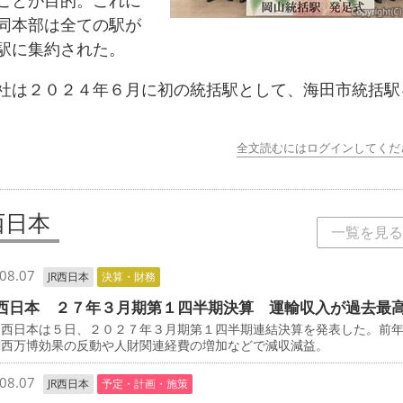
ことが目的。これに
同本部は全ての駅が
駅に集約された。
は２０２４年６月に初の統括駅として、海田市統括駅
全文読むにはログインしてくだ
西日本
一覧を見る
08.07
JR西日本
決算・財務
西日本 ２７年３月期第１四半期決算 運輸収入が過去最
西日本は５日、２０２７年３月期第１四半期連結決算を発表した。前
関西万博効果の反動や人財関連経費の増加などで減収減益。
08.07
JR西日本
予定・計画・施策