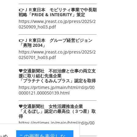
👉ＪＲ東日本 モビリティ事業で中長期
戦略「PRIDE & INTEGRITY」策定
https://www.jreast.co.jp/press/2025/2
0250909_ho03.pdf
👉ＪＲ東日本 グループ経営ビジョン
「勇翔 2034」
https://www.jreast.co.jp/press/2025/2
0250701_ho03.pdf
💖交通新聞社 不妊治療と仕事の両立支
援に取り組む先進企業
「プラチナくるみんプラス」認定を取得
https://prtimes.jp/main/html/rd/p/00
0000121.000050139.html
💖交通新聞社 女性活躍推進企業
「えるぼし」認定の最高位（３つ星）取
得
https://prtimes.jp/main/html/rd/p/00
0000105.000050139.html
ため
この画面を表示しな