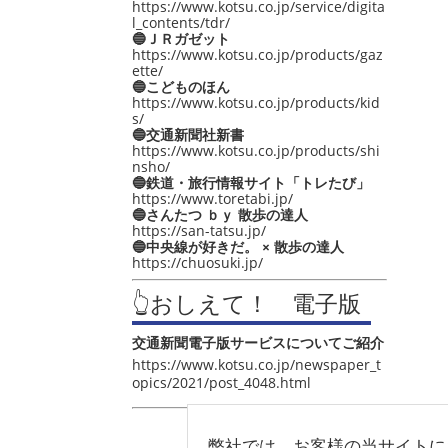
https://www.kotsu.co.jp/service/digita
l_contents/tdr/
🔵ＪＲガゼット
https://www.kotsu.co.jp/products/gaz
ette/
🔵こどものほん
https://www.kotsu.co.jp/products/kid
s/
🔵交通新聞社新書
https://www.kotsu.co.jp/products/shi
nsho/
🔵鉄道・旅行情報サイト「トレたび」
https://www.toretabi.jp/
🔵さんたつ ｂｙ 散歩の達人
https://san-tatsu.jp/
🔵中央線が好きだ。 × 散歩の達人
https://chuosuki.jp/
👆おしえて！ 電子版
交通新聞電子版サービスについてご紹介
https://www.kotsu.co.jp/newspaper_t
opics/2021/post_4048.html
弊社では、お客様の当サイトに