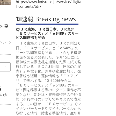
https://www.kotsu.co.jp/service/digita
l_contents/tdr/
📶速報 Breaking news
を発
👉ＪＲ東海、ＪＲ西日本、ＪＲ九州
「ＥＸサービス」と「ｅ5489」のサー
ビス間連携を開始
さい
ＪＲ東海とＪＲ西日本、ＪＲ九州は６
日、「ＥＸサービス」と「ｅ5489」の
サービス間連携を開始し、さらなる機能
拡充を図ると発表した。９月15日には、
新幹線の自動改札を通過した際に紙で発
行している「ＥＸご利用票（座席のご案
内）」を電子化。列車や座席に加え、発
車番線や遅延・運休情報も「ＥＸアプ
リ」で表示する。10月20日からは、
「ＥＸサービス」と「ｅ5489」のサー
高
ビス間を移動する際のログイン操作が不
要となり、新幹線・在来線特急の予約情
年の大
報はそれぞれのアプリでをまとめて表示
する。このほか、「ＥＸサービス」でマ
イナンバーカードやマイナポータルから
取得した情報（障害者手帳情報、生年月