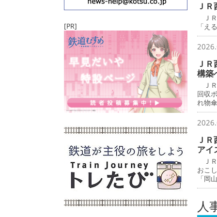
ＪＲ
ＪＲ
[PR]
「え
2026.
ＪＲ
構築
ＪＲ
回収
れ物
2026.
ＪＲ
アイ
ＪＲ
おこ
「岡
人