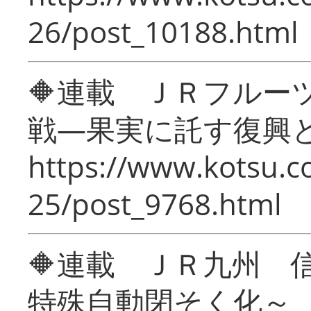
26/post_10188.html
🔶連載 ＪＲフルー
戦―果実に託す復興
https://www.kotsu.c
25/post_9768.html
🔶連載 ＪＲ九州 
特殊自動閉そく化～