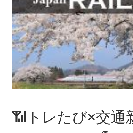
📶トレたび×交通