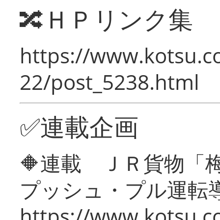
🔀ＨＰリンク集
https://www.kotsu.c
22/post_5238.html
✅連載企画
🔶連載 ＪＲ貨物
プッシュ・プル運転
https://www.kotsu.c