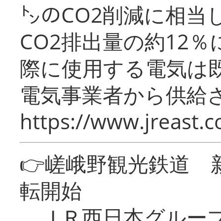
㌧のCO2削減に相当
CO2排出量の約12
際に使用する電気は
電気事業者から供給
https://www.jreast.co
👉嵯峨野観光鉄道
転開始
ＪＲ西日本グループ