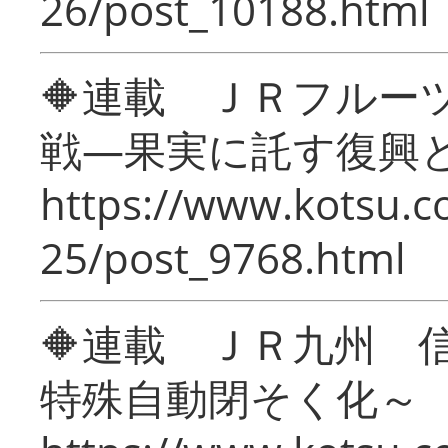
26/post_10188.html
🔶連載 ＪＲフルー
戦―果実に託す復興
https://www.kotsu.c
25/post_9768.html
🔶連載 ＪＲ九州 
特殊自動閉そく化～