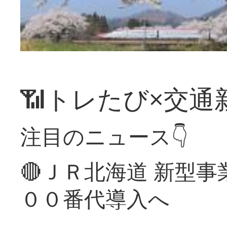
📶トレたび×交通
注目のニュース👇
🔴ＪＲ北海道 新型
００番代導入へ