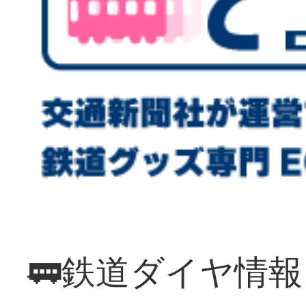
🚃鉄道ダイヤ情