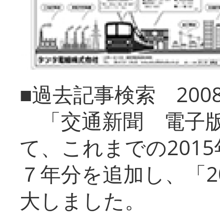
■過去記事検索 20
「交通新聞 電子版
て、これまでの201
７年分を追加し、「2
大しました