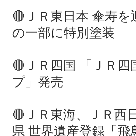
🔴ＪＲ東日本 傘寿
の一部に特別塗装
🔴ＪＲ四国 「ＪＲ
プ」発売
🔴ＪＲ東海、ＪＲ西
県 世界遺産登録「飛