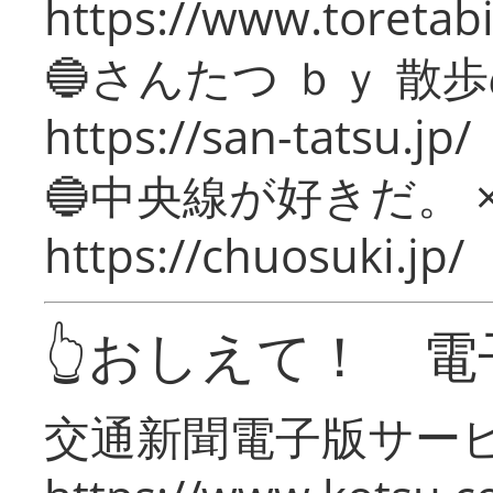
https://www.toretabi
🔵さんたつ ｂｙ 散
https://san-tatsu.jp/
🔵中央線が好きだ。 
https://chuosuki.jp/
👆おしえて！ 電
交通新聞電子版サー