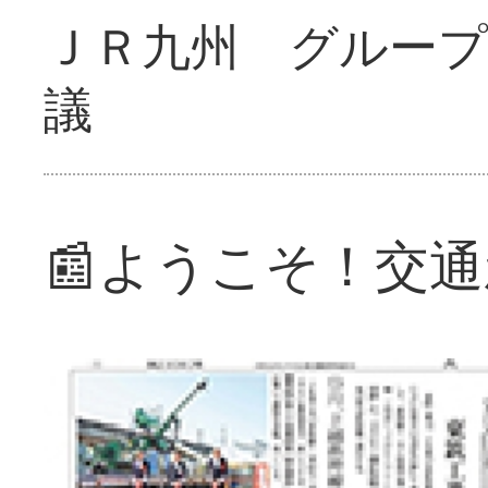
ＪＲ九州 グループ
議
📰ようこそ！交