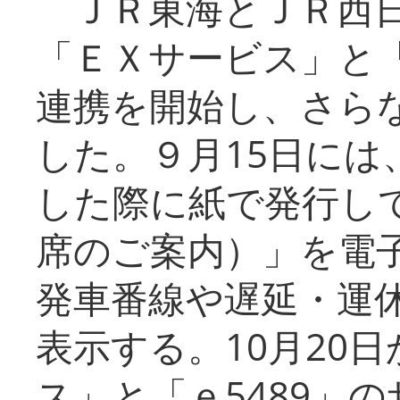
ＪＲ東海とＪＲ西日
「ＥＸサービス」と「
連携を開始し、さら
した。９月15日には
した際に紙で発行し
席のご案内）」を電
発車番線や遅延・運
表示する。10月20
ス」と「ｅ5489」