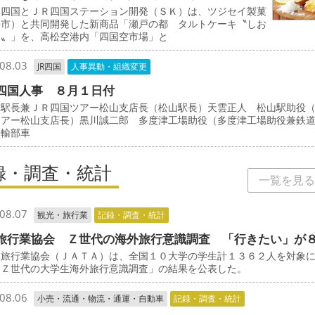
四国とＪＲ四国ステーション開発（ＳＫ）は、ツジセイ製菓
松市）と共同開発した新商品「瀬戸の都 タルトケーキ〝しお
檬〟」を、高松空港内「四国空市場」と
08.03
JR四国
人事異動・組織変更
四国人事 ８月１日付
駅長兼ＪＲ四国ツアー松山支店長（松山駅長）天雲正人 松山駅助役
ツアー松山支店長）黒川誠二郎 多度津工場助役（多度津工場助役兼鉄
運輸部車
録・調査・統計
一覧を見る
08.07
観光・旅行業
記録・調査・統計
旅行業協会 Ｚ世代の海外旅行意識調査 「行きたい」が
旅行業協会（ＪＡＴＡ）は、全国１０大学の学生計１３６２人を対象
「Ｚ世代の大学生海外旅行意識調査」の結果を公表した。
08.06
小売・流通・物流・通運・自動車
記録・調査・統計