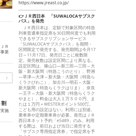
https://www.jreast.co.jp/
👉ＪＲ西日本 「SUWALOCAサブスク
パス」を発売
ＪＲ西日本は、定額で対象区間の特急
列車普通車指定席を30日間何度でも利用
できるサブスクリプションサービス
「SUWALOCAサブスクパス」を期間・
（ＪＲ
区間限定で発売する。発売期間は今月17
道事業
日～11月17日。発売日ごとに枚数限
定。発売枚数は設定区間により異なる。
設定区間は、篠山口―新三田―三田⇔大
阪・新大阪間（特急こうのとり）、野洲
―草津―大津⇔新大阪・大阪間（特急ら
くラクびわこ）、加古川―明石⇔大阪・
新大阪間（特急らくラクはりま）、奈良
―王子⇔大阪・新大阪間（特急らくラク
やまと）。料金は大人１万５００円、ま
８割
たは１万円＋WESTERポイント500㌽。
こども用の設定はない。利用には別途、
に実施
乗車券や定期乗車券が必要。発売はＪＲ
西日本ネット予約「e5489」のみ。利用
する際は、前日および当日に発売する
「サブスク専用指定席券」で指定席を予