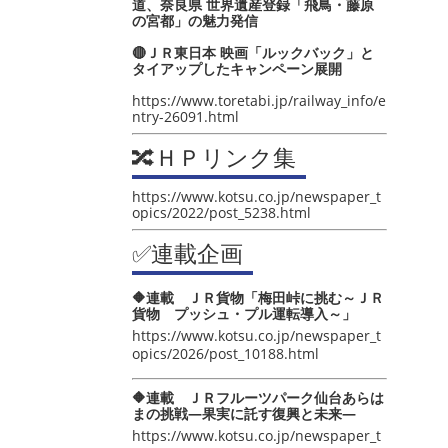
道、奈良県 世界遺産登録「飛鳥・藤原
の宮都」の魅力発信
🔴ＪＲ東日本 映画「ルックバック」と
タイアップしたキャンペーン展開
https://www.toretabi.jp/railway_info/e
ntry-26091.html
🔀ＨＰリンク集
https://www.kotsu.co.jp/newspaper_t
opics/2022/post_5238.html
✅連載企画
🔶連載 ＪＲ貨物「梅田峠に挑む～ＪＲ
貨物 プッシュ・プル運転導入～」
https://www.kotsu.co.jp/newspaper_t
opics/2026/post_10188.html
🔶連載 ＪＲフルーツパーク仙台あらは
まの挑戦―果実に託す復興と未来―
https://www.kotsu.co.jp/newspaper_t