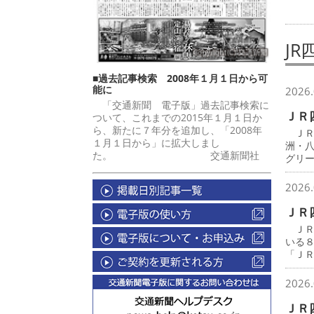
JR
■過去記事検索 2008年１月１日から可
能に
2026.
「交通新聞 電子版」過去記事検索に
ＪＲ
ついて、これまでの2015年１月１日か
ら、新たに７年分を追加し、「2008年
ＪＲ
１月１日から」に拡大しまし
洲・
た。 交通新聞社
グリ
2026.
ＪＲ
ＪＲ
いる
「Ｊ
2026.
ＪＲ