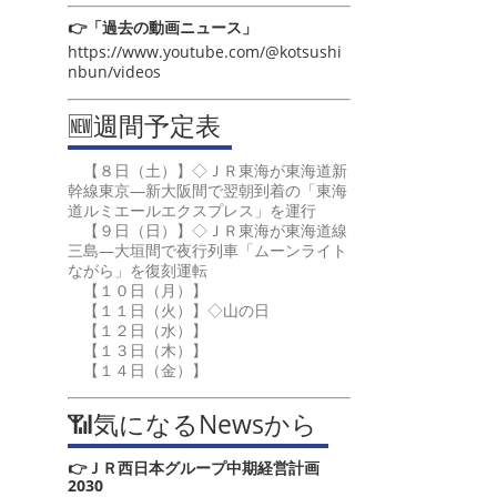
👉「過去の動画ニュース」
https://www.youtube.com/@kotsushi
nbun/videos
🆕週間予定表
【８日（土）】◇ＪＲ東海が東海道新
幹線東京―新大阪間で翌朝到着の「東海
道ルミエールエクスプレス」を運行
【９日（日）】◇ＪＲ東海が東海道線
三島―大垣間で夜行列車「ムーンライト
ながら」を復刻運転
【１０日（月）】
【１１日（火）】◇山の日
【１２日（水）】
【１３日（木）】
【１４日（金）】
📶気になるNewsから
👉ＪＲ西日本グループ中期経営計画
2030