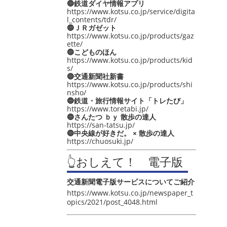
🔵鉄道ダイヤ情報アプリ
https://www.kotsu.co.jp/service/digita
l_contents/tdr/
🔵ＪＲガゼット
https://www.kotsu.co.jp/products/gaz
ette/
🔵こどものほん
https://www.kotsu.co.jp/products/kid
s/
🔵交通新聞社新書
https://www.kotsu.co.jp/products/shi
nsho/
🔵鉄道・旅行情報サイト「トレたび」
https://www.toretabi.jp/
🔵さんたつ ｂｙ 散歩の達人
https://san-tatsu.jp/
🔵中央線が好きだ。 × 散歩の達人
https://chuosuki.jp/
👆おしえて！ 電子版
交通新聞電子版サービスについてご紹介
https://www.kotsu.co.jp/newspaper_t
opics/2021/post_4048.html