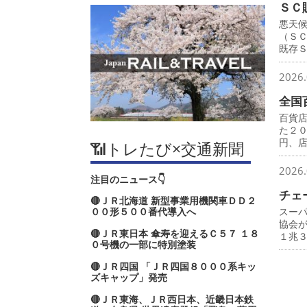
ＳＣ
悪天
（Ｓ
既存
2026.
全国
百貨
た２
円、
📶トレたび×交通新聞
2026.
注目のニュース👇
チェ
🔴ＪＲ北海道 新型事業用機関車ＤＤ２
００形５００番代導入へ
スー
協会
🔴ＪＲ東日本 傘寿を迎えるＣ５７ １８
１兆
０号機の一部に特別塗装
🔴ＪＲ四国 「ＪＲ四国８０００系キッ
ズキャップ」発売
🔴ＪＲ東海、ＪＲ西日本、近畿日本鉄