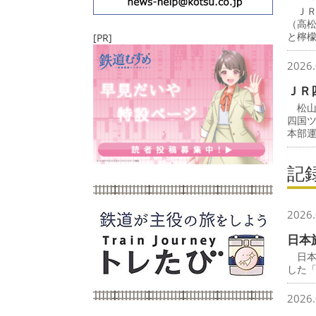
ＪＲ
（高
と檸
[PR]
2026.
ＪＲ
松山
四国
本部
記
2026.
日本
日本
した
2026.