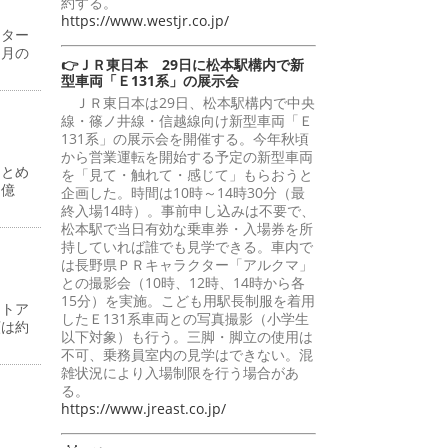
約する。
https://www.westjr.co.jp/
ンター
同月の
👉ＪＲ東日本 29日に松本駅構内で新
型車両「Ｅ131系」の展示会
ＪＲ東日本は29日、松本駅構内で中央
線・篠ノ井線・信越線向け新型車両「Ｅ
131系」の展示会を開催する。今年秋頃
から営業運転を開始する予定の新型車両
まとめ
を「見て・触れて・感じて」もらおうと
７億
企画した。時間は10時～14時30分（最
終入場14時）。事前申し込みは不要で、
松本駅で当日有効な乗車券・入場券を所
持していれば誰でも見学できる。車内で
は長野県ＰＲキャラクター「アルクマ」
との撮影会（10時、12時、14時から各
15分）を実施。こども用駅長制服を着用
ストア
したＥ131系車両との写真撮影（小学生
額は約
以下対象）も行う。三脚・脚立の使用は
不可、乗務員室内の見学はできない。混
雑状況により入場制限を行う場合があ
る。
https://www.jreast.co.jp/