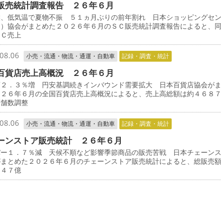
販売統計調査報告 ２６年６月
候、低気温で夏物不振 ５１ヵ月ぶりの前年割れ 日本ショッピングセ
Ｃ）協会がまとめた２０２６年６月のＳＣ販売統計調査報告によると、
ＳＣ売上
08.06
小売・流通・物流・通運・自動車
記録・調査・統計
百貨店売上高概況 ２６年６月
店２．３％増 円安基調続きインバウンド需要拡大 日本百貨店協会が
０２６年６月の全国百貨店売上高概況によると、売上高総額は約４６８
店舗数調整
08.06
小売・流通・物流・通運・自動車
記録・調査・統計
ーンストア販売統計 ２６年６月
パー１．７％減 天候不順など影響季節商品の販売苦戦 日本チェーン
がまとめた２０２６年６月のチェーンストア販売統計によると、総販売
３４７億