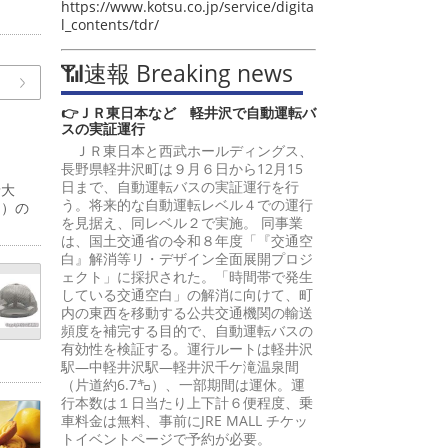
https://www.kotsu.co.jp/service/digita
l_contents/tdr/
📶速報 Breaking news
👉ＪＲ東日本など 軽井沢で自動運転バ
スの実証運行
ＪＲ東日本と西武ホールディングス、
長野県軽井沢町は９月６日から12月15
日まで、自動運転バスの実証運行を行
予大
う。将来的な自動運転レベル４での運行
間）の
を見据え、同レベル２で実施。 同事業
は、国土交通省の令和８年度「『交通空
白』解消等リ・デザイン全面展開プロジ
ェクト」に採択された。「時間帯で発生
している交通空白」の解消に向けて、町
内の東西を移動する公共交通機関の輸送
頻度を補完する目的で、自動運転バスの
有効性を検証する。運行ルートは軽井沢
駅―中軽井沢駅―軽井沢千ケ滝温泉間
（片道約6.7㌔）、一部期間は運休。運
行本数は１日当たり上下計６便程度、乗
車料金は無料、事前にJRE MALL チケッ
トイベントページで予約が必要。