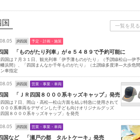
四国
一覧を見る
08.05
JR四国
予定・計画・施策
四国 「ものがたり列車」がｅ５４８９で予約可能に
四国は７月３１日、観光列車「伊予灘ものがたり」（予讃線松山―伊
八幡浜間）、「四国まんなか千年ものがたり」（土讃線多度津―大歩危
ーン車指定
08.05
JR四国
営業・事業・車両
四国 「ＪＲ四国８０００系キッズキャップ」発売
四国は７日、岡山・高松―松山方面を結ぶ特急に使用されて
８０００系車両をデザインした子ども向けオリジナルグッズ
Ｒ四国８０００系キッズキャップ」を発売
08.05
JR四国
営業・事業・車両
四国など 「瀬戸の都 タルトケーキ」発売