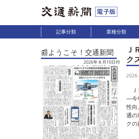
記事分類
業種分類
Ｊ
📰ようこそ！交通新聞
ク
2026年８月10日付
2026.
ＪＲ
―今
性向
通の
クの