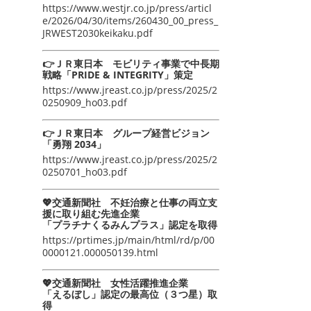
https://www.westjr.co.jp/press/articl
e/2026/04/30/items/260430_00_press_
JRWEST2030keikaku.pdf
👉ＪＲ東日本 モビリティ事業で中長期
戦略「PRIDE & INTEGRITY」策定
https://www.jreast.co.jp/press/2025/2
0250909_ho03.pdf
👉ＪＲ東日本 グループ経営ビジョン
「勇翔 2034」
https://www.jreast.co.jp/press/2025/2
0250701_ho03.pdf
💖交通新聞社 不妊治療と仕事の両立支
援に取り組む先進企業
「プラチナくるみんプラス」認定を取得
https://prtimes.jp/main/html/rd/p/00
0000121.000050139.html
💖交通新聞社 女性活躍推進企業
「えるぼし」認定の最高位（３つ星）取
得