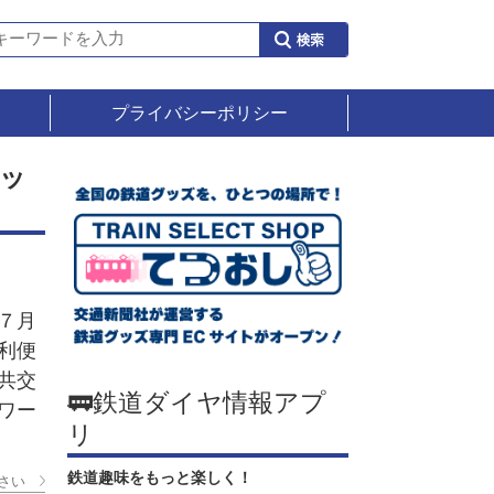
プライバシーポリシー
ッ
７月
利便
共交
🚃鉄道ダイヤ情報アプ
ワー
リ
鉄道趣味をもっと楽しく！
さい