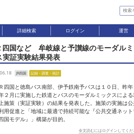
詳細検索
ログイン
運営
Ｒ四国など 牟岐線と予讃線のモーダルミ
ス実証実験結果発表
06.18
JR四国
記録・調査・統計
四国と徳島バス南部、伊予鉄南予バスは１０日、昨年
年２月に実施した鉄道とバスのモーダルミックスによる
上施策（実証実験）の結果を発表した。施策の実施は公
利用促進と「地域に最適で持続可能な『公共交通ネット
四国モデル』」構築が目的。
全文読むにはログインしてくだ