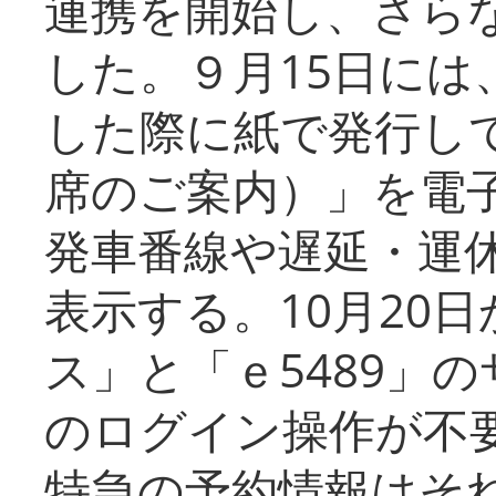
連携を開始し、さら
した。９月15日には
した際に紙で発行し
席のご案内）」を電
発車番線や遅延・運
表示する。10月20
ス」と「ｅ5489」
のログイン操作が不
特急の予約情報はそ