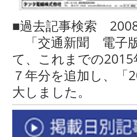
■過去記事検索 20
「交通新聞 電子版
て、これまでの201
７年分を追加し、「2
大しました