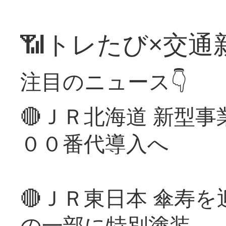
📶トレたび×交通
注目のニュース👇
🔴ＪＲ北海道 新型
００番代導入へ
🔴ＪＲ東日本 傘寿
の一部に特別塗装