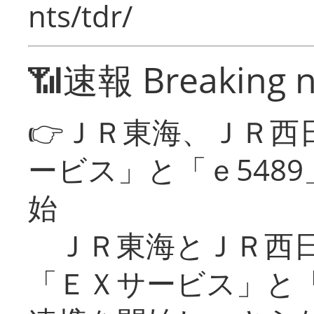
nts/tdr/
📶速報 Breaking 
👉ＪＲ東海、ＪＲ西
ービス」と「ｅ548
始
ＪＲ東海とＪＲ西日
「ＥＸサービス」と「