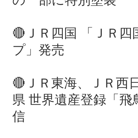
🔴ＪＲ四国 「ＪＲ
プ」発売
🔴ＪＲ東海、ＪＲ西
県 世界遺産登録「飛
信