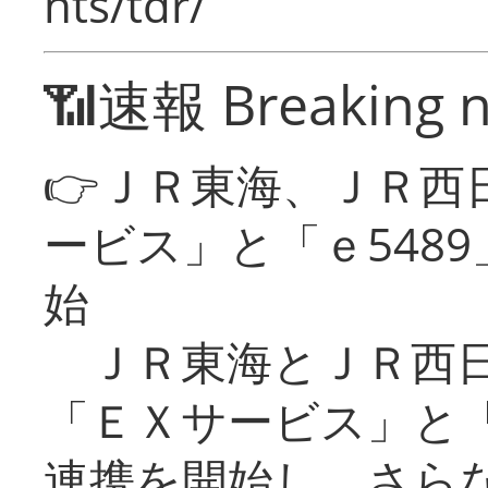
nts/tdr/
📶速報 Breaking 
👉ＪＲ東海、ＪＲ西
ービス」と「ｅ548
始
ＪＲ東海とＪＲ西日
「ＥＸサービス」と「
連携を開始し、さら