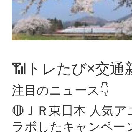
📶トレたび×交通
注目のニュース👇
🔴ＪＲ東日本 人気
ラボしたキャンペー