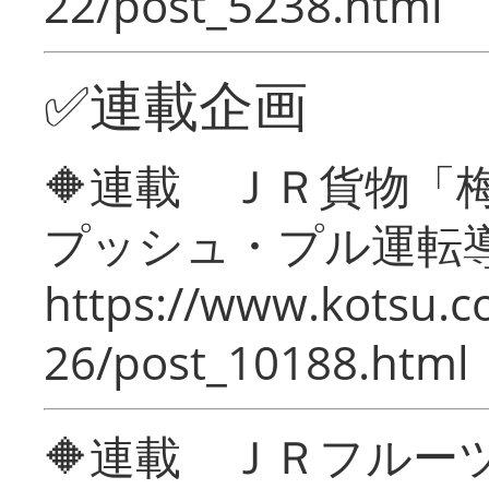
22/post_5238.html
✅連載企画
🔶連載 ＪＲ貨物
プッシュ・プル運転
https://www.kotsu.c
26/post_10188.html
🔶連載 ＪＲフルー