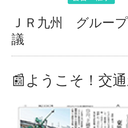
ＪＲ九州 グループ
議
📰ようこそ！交