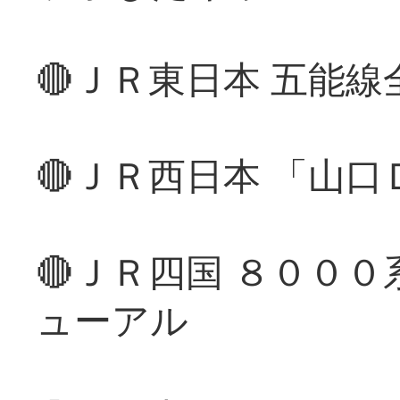
🔴ＪＲ東日本 五能
🔴ＪＲ西日本 「山
🔴ＪＲ四国 ８００
ューアル