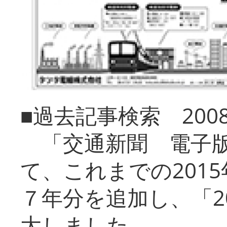
■過去記事検索 20
「交通新聞 電子版
て、これまでの201
７年分を追加し、「2
大しました