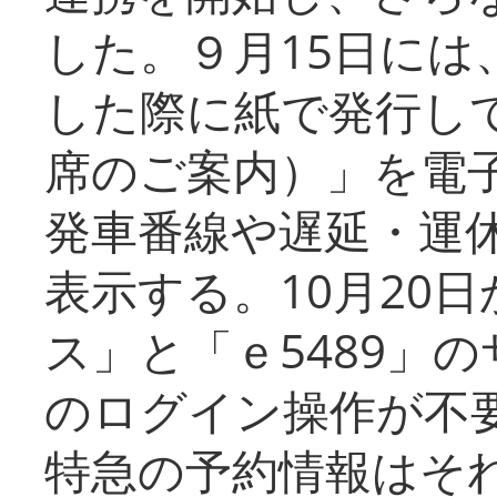
した。９月15日には
した際に紙で発行し
席のご案内）」を電
発車番線や遅延・運
表示する。10月20
ス」と「ｅ5489」
のログイン操作が不
特急の予約情報はそ