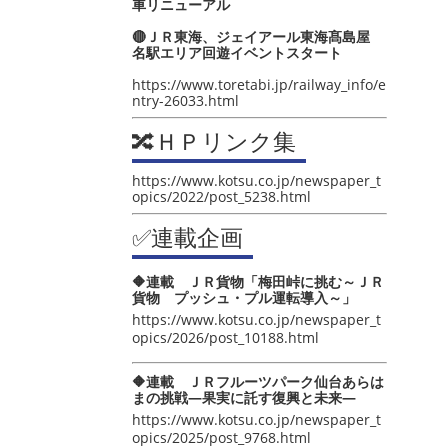
車リニューアル
🔴ＪＲ東海、ジェイアール東海髙島屋
名駅エリア回遊イベントスタート
https://www.toretabi.jp/railway_info/e
ntry-26033.html
🔀ＨＰリンク集
https://www.kotsu.co.jp/newspaper_t
opics/2022/post_5238.html
✅連載企画
🔶連載 ＪＲ貨物「梅田峠に挑む～ＪＲ
貨物 プッシュ・プル運転導入～」
https://www.kotsu.co.jp/newspaper_t
opics/2026/post_10188.html
🔶連載 ＪＲフルーツパーク仙台あらは
まの挑戦―果実に託す復興と未来―
https://www.kotsu.co.jp/newspaper_t
opics/2025/post_9768.html