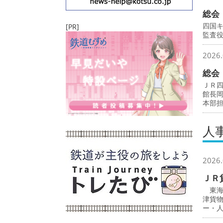
総会
四国
[PR]
監査
2026.
総会
ＪＲ
館長
本部
人
2026.
ＪＲ
東海
津貨
ー・