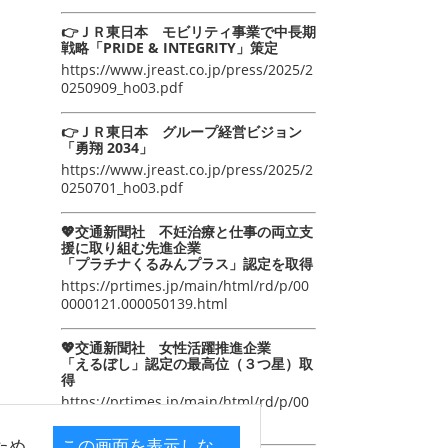
👉ＪＲ東日本 モビリティ事業で中長期
戦略「PRIDE & INTEGRITY」策定
https://www.jreast.co.jp/press/2025/2
0250909_ho03.pdf
👉ＪＲ東日本 グループ経営ビジョン
「勇翔 2034」
https://www.jreast.co.jp/press/2025/2
0250701_ho03.pdf
💖交通新聞社 不妊治療と仕事の両立支
援に取り組む先進企業
「プラチナくるみんプラス」認定を取得
https://prtimes.jp/main/html/rd/p/00
0000121.000050139.html
💖交通新聞社 女性活躍推進企業
「えるぼし」認定の最高位（３つ星）取
得
https://prtimes.jp/main/html/rd/p/00
0000105.000050139.html
ため
この画面を表示しな