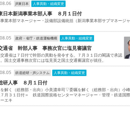
08.06
JR東日本
人事異動・組織変更
東日本新潟事業本部人事 ８月１日付
事業本部マネージャー・設備部設備統括（新潟事業本部サブマネージ
司
08.05
政府・省庁・鉄道運輸機構
人事異動・組織変更
交通省 幹部人事 事務次官に塩見審議官
交通省は７日付で幹部の異動を発令する。７月３１日の閣議で承認
た。国土交通事務次官には塩見英之国土交通審議官が就任。
08.05
鉄道総研・JRシステム
人事異動・組織変更
総研人事 ８月１日付
を解く（総務部・出向）小美濃幸司▽委嘱を解く（総務部・出向）小
上７月３１日付＝ 鉄道国際規格センターマネージャー・管理・鉄道国
ターエキ