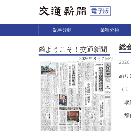
記事分類
業種分類
総
📰ようこそ！交通新聞
2026年８月７日付
2026.
めり
（１
取締
辞任