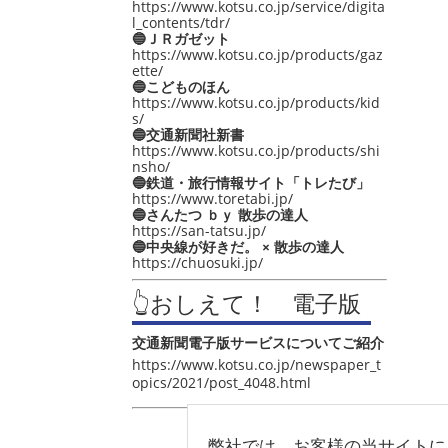
https://www.kotsu.co.jp/service/digita
l_contents/tdr/
🔵ＪＲガゼット
https://www.kotsu.co.jp/products/gaz
ette/
🔵こどものほん
https://www.kotsu.co.jp/products/kid
s/
🔵交通新聞社新書
https://www.kotsu.co.jp/products/shi
nsho/
🔵鉄道・旅行情報サイト「トレたび」
https://www.toretabi.jp/
🔵さんたつ ｂｙ 散歩の達人
https://san-tatsu.jp/
🔵中央線が好きだ。 × 散歩の達人
https://chuosuki.jp/
👆おしえて！ 電子版
交通新聞電子版サービスについてご紹介
https://www.kotsu.co.jp/newspaper_t
opics/2021/post_4048.html
弊社では、お客様の当サイトに