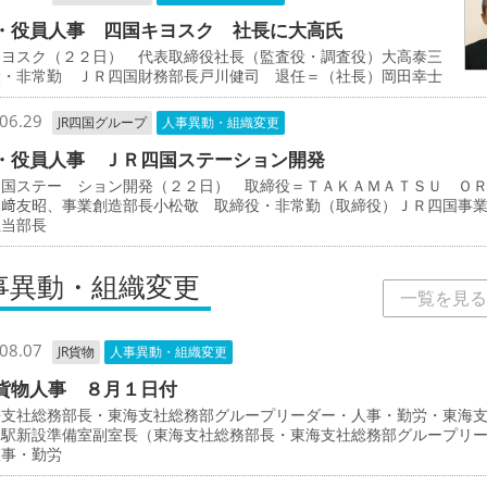
・役員人事 四国キヨスク 社長に大高氏
キヨスク（２２日） 代表取締役社長（監査役・調査役）大高泰三
役・非常勤 ＪＲ四国財務部長戸川健司 退任＝（社長）岡田幸士
06.29
JR四国グループ
人事異動・組織変更
・役員人事 ＪＲ四国ステーション開発
四国ステー ション開発（２２日） 取締役＝ＴＡＫＡＭＡＴＳＵ Ｏ
岡﨑友昭、事業創造部長小松敬 取締役・非常勤（取締役）ＪＲ四国事
担当部長
事異動・組織変更
一覧を見る
08.07
JR貨物
人事異動・組織変更
貨物人事 ８月１日付
支社総務部長・東海支社総務部グループリーダー・人事・勤労・東海
物駅新設準備室副室長（東海支社総務部長・東海支社総務部グループリ
人事・勤労