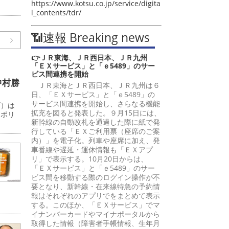
https://www.kotsu.co.jp/service/digita
l_contents/tdr/
📶速報 Breaking news
👉ＪＲ東海、ＪＲ西日本、ＪＲ九州
「ＥＸサービス」と「ｅ5489」のサー
ビス間連携を開始
中村勝
ＪＲ東海とＪＲ西日本、ＪＲ九州は６
日、「ＥＸサービス」と「ｅ5489」の
サービス間連携を開始し、さらなる機能
ズ）は
拡充を図ると発表した。９月15日には、
ロポリ
新幹線の自動改札を通過した際に紙で発
行している「ＥＸご利用票（座席のご案
内）」を電子化。列車や座席に加え、発
車番線や遅延・運休情報も「ＥＸアプ
リ」で表示する。10月20日からは、
「ＥＸサービス」と「ｅ5489」のサー
ビス間を移動する際のログイン操作が不
要となり、新幹線・在来線特急の予約情
報はそれぞれのアプリでをまとめて表示
する。このほか、「ＥＸサービス」でマ
イナンバーカードやマイナポータルから
取得した情報（障害者手帳情報、生年月