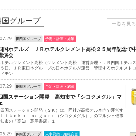
R四国グループ
一覧を見る
07.29
JR四国グループ
予定・計画・施策
四国ホテルズ ＪＲホテルクレメント高松２５周年記念で
講演会
ホテルクレメント高松（クレメント高松、運営管理・ＪＲ四国ホテル
２５日、ＪＲ東日本グループの日本ホテルが運営・管理するホテルメト
エドモン
07.29
JR四国グループ
予定・計画・施策
四国ステーション開発 高知市で「シコクメグル」マ
ェ
四国ステーション開発（ＳＫ）は、同社が高松オルネ内で運営す
ｓｈｉｋｏｋｕ ｍｅｇｕｒｕ（シコクメグル）」のマルシェ催事
高知市の「高知 蔦屋書店」１
06.29
JR四国グループ
人事異動・組織変更