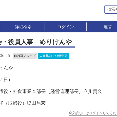
詳細検索
ログイン
運営
会・役員人事 めりけんや
06.25
JR四国グループ
人事異動・組織変更
けんや
７日）
役・外食事業本部長（経営管理部長）立川貴久
（取締役）塩田昌宏
全文読むにはログインしてくだ