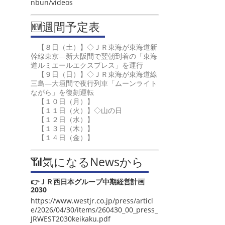
nbun/videos
🆕週間予定表
【８日（土）】◇ＪＲ東海が東海道新
幹線東京―新大阪間で翌朝到着の「東海
道ルミエールエクスプレス」を運行
【９日（日）】◇ＪＲ東海が東海道線
三島―大垣間で夜行列車「ムーンライト
ながら」を復刻運転
【１０日（月）】
【１１日（火）】◇山の日
【１２日（水）】
【１３日（木）】
【１４日（金）】
📶気になるNewsから
👉ＪＲ西日本グループ中期経営計画
2030
https://www.westjr.co.jp/press/articl
e/2026/04/30/items/260430_00_press_
JRWEST2030keikaku.pdf