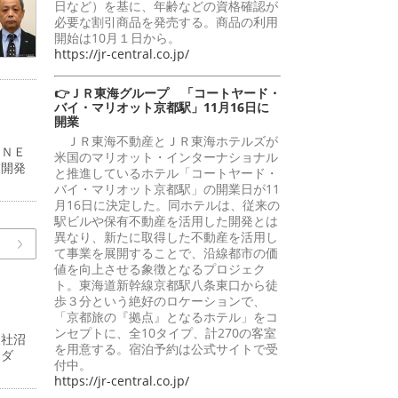
日など）を基に、年齢などの資格確認が
必要な割引商品を発売する。商品の利用
開始は10月１日から。
https://jr-central.co.jp/
👉ＪＲ東海グループ 「コートヤード・
バイ・マリオット京都駅」11月16日に
開業
ＪＲ東海不動産とＪＲ東海ホテルズが
ＲＮＥ
米国のマリオット・インターナショナル
業開発
と推進しているホテル「コートヤード・
バイ・マリオット京都駅」の開業日が11
月16日に決定した。同ホテルは、従来の
駅ビルや保有不動産を活用した開発とは
異なり、新たに取得した不動産を活用し
て事業を展開することで、沿線都市の価
値を向上させる象徴となるプロジェク
ト。東海道新幹線京都駅八条東口から徒
歩３分という絶好のロケーションで、
「京都旅の『拠点』となるホテル」をコ
ンセプトに、全10タイプ、計270の客室
支社沼
を用意する。宿泊予約は公式サイトで受
ーダ
付中。
https://jr-central.co.jp/