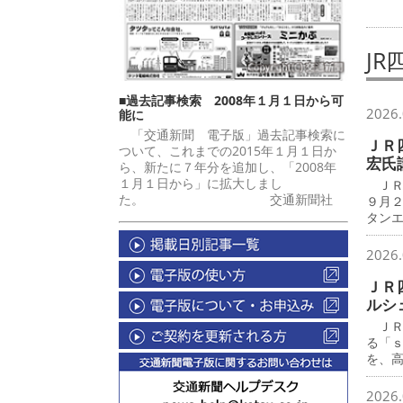
J
■過去記事検索 2008年１月１日から可
2026.
能に
「交通新聞 電子版」過去記事検索に
ＪＲ
ついて、これまでの2015年１月１日か
宏氏
ら、新たに７年分を追加し、「2008年
１月１日から」に拡大しまし
ＪＲ
た。 交通新聞社
９月
タン
2026.
ＪＲ
ルシ
ＪＲ
る「
を、
2026.