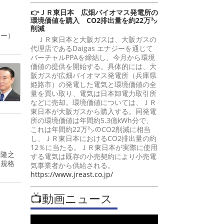
👉ＪＲ東日本 広畑バイオマス発電所の
環境価値を購入 CO2排出量を約22万㌧
削減
ャー）
ＪＲ東日本と大阪ガスは、大阪ガスの
代理店であるDaigas エナジーを通じて
バーチャルPPAを締結し、今月から環境
価値の提供を開始する。具体的には、大
阪ガスが広畑バイオマス発電所（兵庫県
姫路市）の発電した電気と環境価値の全
量を買い取り、電気は日本卸電力取引所
などに売却。環境価値については、ＪＲ
東日本が大阪ガスから購入する。同発電
所の環境価値は年間約5.3億kWh分で、
これは年間約22万㌧のCO2削減に相当
し、ＪＲ東日本におけるCO2排出量の約
12％に当たる。ＪＲ東日本が実際に使用
峰隆之
する電気は既存の小売契約により小売電
際規格
気事業者から供給される。
https://www.jreast.co.jp/
📺動画ニュース