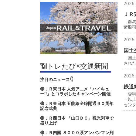
2026.
ＪＲ
群馬
猪股
2026.
国土
国土
され
📶トレたび×交通新聞
2026.
注目のニュース👇
鉄道
🔴ＪＲ東日本 人気アニメ「ハイキュ
ー‼」とコラボしたキャンペーン開催
委嘱
＝以
🔴ＪＲ東日本 五能線全線開通９０周年
セン
記念式典
🔴ＪＲ西日本 「山口ＤＣ」観光列車で
盛り上げ
🔴ＪＲ四国 ８０００系アンパンマン列