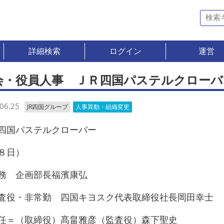
詳細検索
ログイン
運営
会・役員人事 ＪＲ四国パステルクローバ
06.25
JR四国グループ
人事異動・組織変更
四国パステルクローバー
８日）
 企画部長福濱康弘
役・非常勤 四国キヨスク代表取締役社長岡田幸士
＝（取締役）髙畠雅彦（監査役）森下聖史