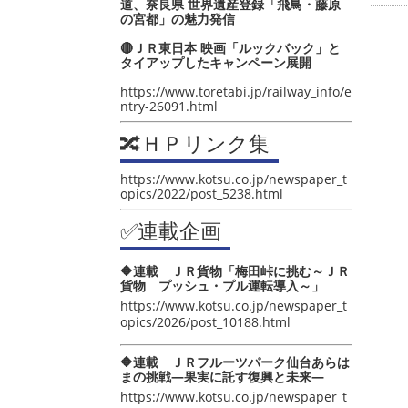
道、奈良県 世界遺産登録「飛鳥・藤原
の宮都」の魅力発信
🔴ＪＲ東日本 映画「ルックバック」と
タイアップしたキャンペーン展開
https://www.toretabi.jp/railway_info/e
ntry-26091.html
🔀ＨＰリンク集
https://www.kotsu.co.jp/newspaper_t
opics/2022/post_5238.html
✅連載企画
🔶連載 ＪＲ貨物「梅田峠に挑む～ＪＲ
貨物 プッシュ・プル運転導入～」
https://www.kotsu.co.jp/newspaper_t
opics/2026/post_10188.html
🔶連載 ＪＲフルーツパーク仙台あらは
まの挑戦―果実に託す復興と未来―
https://www.kotsu.co.jp/newspaper_t