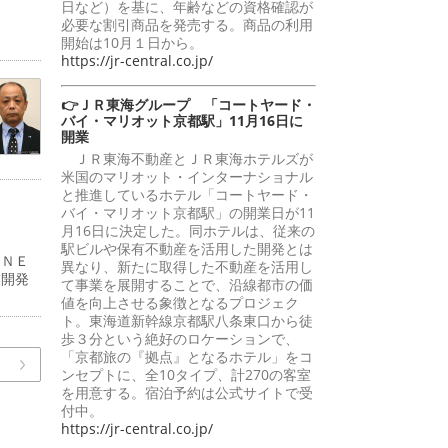
日など）を基に、年齢などの資格確認が
必要な割引商品を発売する。商品の利用
開始は10月１日から。
https://jr-central.co.jp/
👉ＪＲ東海グループ 「コートヤード・
バイ・マリオット京都駅」11月16日に
開業
ＪＲ東海不動産とＪＲ東海ホテルズが
米国のマリオット・インターナショナル
と推進しているホテル「コートヤード・
バイ・マリオット京都駅」の開業日が11
月16日に決定した。同ホテルは、従来の
駅ビルや保有不動産を活用した開発とは
ＲＮＥ
異なり、新たに取得した不動産を活用し
業開発
て事業を展開することで、沿線都市の価
値を向上させる象徴となるプロジェク
ト。東海道新幹線京都駅八条東口から徒
歩３分という絶好のロケーションで、
「京都旅の『拠点』となるホテル」をコ
ンセプトに、全10タイプ、計270の客室
を用意する。宿泊予約は公式サイトで受
付中。
https://jr-central.co.jp/