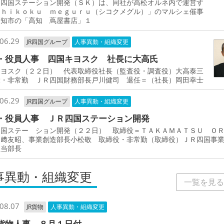
四国ステーション開発（ＳＫ）は、同社が高松オルネ内で運営す
ｓｈｉｋｏｋｕ ｍｅｇｕｒｕ（シコクメグル）」のマルシェ催事
高知市の「高知 蔦屋書店」１
06.29
JR四国グループ
人事異動・組織変更
・役員人事 四国キヨスク 社長に大高氏
キヨスク（２２日） 代表取締役社長（監査役・調査役）大高泰三
役・非常勤 ＪＲ四国財務部長戸川健司 退任＝（社長）岡田幸士
06.29
JR四国グループ
人事異動・組織変更
・役員人事 ＪＲ四国ステーション開発
四国ステー ション開発（２２日） 取締役＝ＴＡＫＡＭＡＴＳＵ Ｏ
岡﨑友昭、事業創造部長小松敬 取締役・非常勤（取締役）ＪＲ四国事
担当部長
事異動・組織変更
一覧を見る
08.07
JR貨物
人事異動・組織変更
貨物人事 ８月１日付