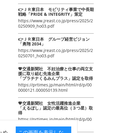
👉ＪＲ東日本 モビリティ事業で中長期
戦略「PRIDE & INTEGRITY」策定
https://www.jreast.co.jp/press/2025/2
0250909_ho03.pdf
👉ＪＲ東日本 グループ経営ビジョン
「勇翔 2034」
https://www.jreast.co.jp/press/2025/2
0250701_ho03.pdf
💖交通新聞社 不妊治療と仕事の両立支
援に取り組む先進企業
「プラチナくるみんプラス」認定を取得
https://prtimes.jp/main/html/rd/p/00
0000121.000050139.html
💖交通新聞社 女性活躍推進企業
「えるぼし」認定の最高位（３つ星）取
得
https://prtimes.jp/main/html/rd/p/00
0000105.000050139.html
ため
この画面を表示しな