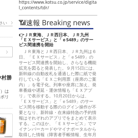
https://www.kotsu.co.jp/service/digita
l_contents/tdr/
📶速報 Breaking news
さい
👉ＪＲ東海、ＪＲ西日本、ＪＲ九州
「ＥＸサービス」と「ｅ5489」のサー
ビス間連携を開始
ＪＲ東海とＪＲ西日本、ＪＲ九州は６
日、「ＥＸサービス」と「ｅ5489」の
サービス間連携を開始し、さらなる機能
拡充を図ると発表した。９月15日には、
新幹線の自動改札を通過した際に紙で発
中村勝
行している「ＥＸご利用票（座席のご案
内）」を電子化。列車や座席に加え、発
車番線や遅延・運休情報も「ＥＸアプ
ズ）は
リ」で表示する。10月20日からは、
ロポリ
「ＥＸサービス」と「ｅ5489」のサー
ビス間を移動する際のログイン操作が不
要となり、新幹線・在来線特急の予約情
報はそれぞれのアプリでをまとめて表示
する。このほか、「ＥＸサービス」でマ
イナンバーカードやマイナポータルから
取得した情報（障害者手帳情報、生年月