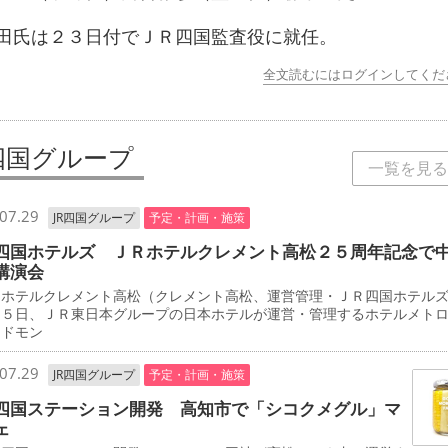
氏は２３日付でＪＲ四国監査役に就任。
全文読むにはログインしてくだ
R四国グループ
一覧を見る
07.29
JR四国グループ
予定・計画・施策
四国ホテルズ ＪＲホテルクレメント高松２５周年記念で
講演会
ホテルクレメント高松（クレメント高松、運営管理・ＪＲ四国ホテル
２５日、ＪＲ東日本グループの日本ホテルが運営・管理するホテルメト
エドモン
07.29
JR四国グループ
予定・計画・施策
四国ステーション開発 高知市で「シコクメグル」マ
ェ