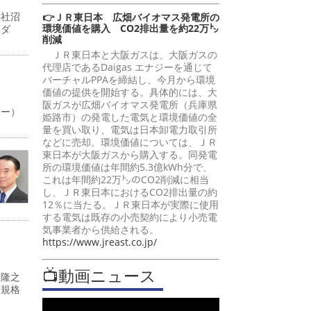
支社沼
👉ＪＲ東日本 広畑バイオマス発電所の
環境価値を購入 CO2排出量を約22万㌧
ーダ
削減
ＪＲ東日本と大阪ガスは、大阪ガスの
代理店であるDaigas エナジーを通じて
バーチャルPPAを締結し、今月から環境
価値の提供を開始する。具体的には、大
阪ガスが広畑バイオマス発電所（兵庫県
ャー）
姫路市）の発電した電気と環境価値の全
量を買い取り、電気は日本卸電力取引所
などに売却。環境価値については、ＪＲ
東日本が大阪ガスから購入する。同発電
所の環境価値は年間約5.3億kWh分で、
これは年間約22万㌧のCO2削減に相当
し、ＪＲ東日本におけるCO2排出量の約
12％に当たる。ＪＲ東日本が実際に使用
する電気は既存の小売契約により小売電
気事業者から供給される。
https://www.jreast.co.jp/
📺動画ニュース
峰隆之
際規格