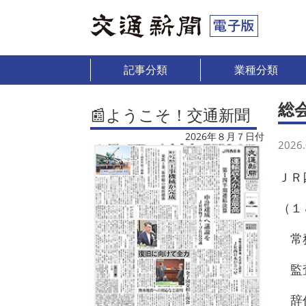
記事分類
業種分類
総
📰ようこそ！交通新聞
2026年８月７日付
2026.
ＪＲ
（１
常務
監査
辞任