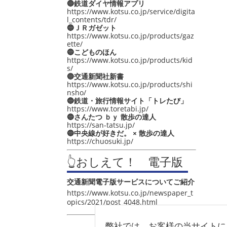
🔵鉄道ダイヤ情報アプリ
https://www.kotsu.co.jp/service/digita
l_contents/tdr/
🔵ＪＲガゼット
https://www.kotsu.co.jp/products/gaz
ette/
🔵こどものほん
https://www.kotsu.co.jp/products/kid
s/
🔵交通新聞社新書
https://www.kotsu.co.jp/products/shi
nsho/
🔵鉄道・旅行情報サイト「トレたび」
https://www.toretabi.jp/
🔵さんたつ ｂｙ 散歩の達人
https://san-tatsu.jp/
🔵中央線が好きだ。 × 散歩の達人
https://chuosuki.jp/
👆おしえて！ 電子版
交通新聞電子版サービスについてご紹介
https://www.kotsu.co.jp/newspaper_t
opics/2021/post_4048.html
弊社では、お客様の当サイトに