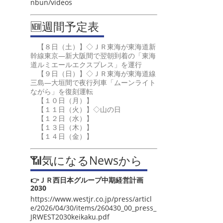
nbun/videos
🆕週間予定表
【８日（土）】◇ＪＲ東海が東海道新
幹線東京―新大阪間で翌朝到着の「東海
道ルミエールエクスプレス」を運行
【９日（日）】◇ＪＲ東海が東海道線
三島―大垣間で夜行列車「ムーンライト
ながら」を復刻運転
【１０日（月）】
【１１日（火）】◇山の日
【１２日（水）】
【１３日（木）】
【１４日（金）】
📶気になるNewsから
👉ＪＲ西日本グループ中期経営計画
2030
https://www.westjr.co.jp/press/articl
e/2026/04/30/items/260430_00_press_
JRWEST2030keikaku.pdf