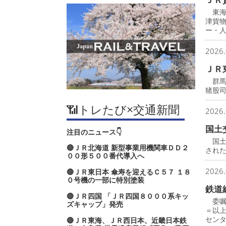
東海
津貨
ー・
2026.
ＪＲ
群馬
猪股
📶トレたび×交通新聞
2026.
国土
注目のニュース👇
国土
🔴ＪＲ北海道 新型事業用機関車ＤＤ２
され
００形５００番代導入へ
2026.
🔴ＪＲ東日本 傘寿を迎えるＣ５７ １８
０号機の一部に特別塗装
鉄道
🔴ＪＲ四国 「ＪＲ四国８０００系キッ
委嘱
ズキャップ」発売
＝以
セン
🔴ＪＲ東海、ＪＲ西日本、近畿日本鉄