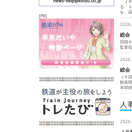
ＪＲ
る「
を、
[PR]
2026.
総会
四国
監査
2026.
総会
ＪＲ
館長
本部
人
2026.
ＪＲ