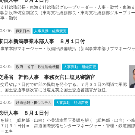
支社総務部長・東海支社総務部グループリーダー・人事・勤労・東海
物駅新設準備室副室長（東海支社総務部長・東海支社総務部グループリ
人事・勤労
08.06
JR東日本
人事異動・組織変更
東日本新潟事業本部人事 ８月１日付
事業本部マネージャー・設備部設備統括（新潟事業本部サブマネージ
司
08.05
政府・省庁・鉄道運輸機構
人事異動・組織変更
交通省 幹部人事 事務次官に塩見審議官
交通省は７日付で幹部の異動を発令する。７月３１日の閣議で承認
た。国土交通事務次官には塩見英之国土交通審議官が就任。
08.05
鉄道総研・JRシステム
人事異動・組織変更
総研人事 ８月１日付
を解く（総務部・出向）小美濃幸司▽委嘱を解く（総務部・出向）小
上７月３１日付＝ 鉄道国際規格センターマネージャー・管理・鉄道国
ターエキ