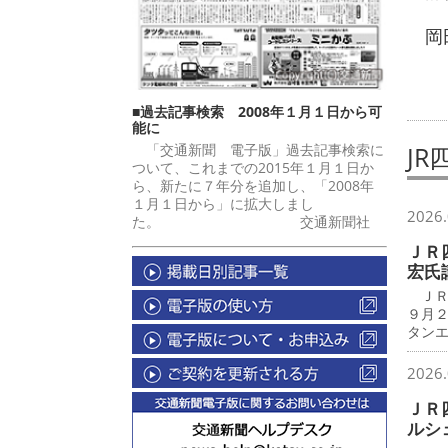
岡田
■過去記事検索 2008年１月１日から可
能に
「交通新聞 電子版」過去記事検索に
J
ついて、これまでの2015年１月１日か
ら、新たに７年分を追加し、「2008年
１月１日から」に拡大しまし
2026.
た。 交通新聞社
ＪＲ
宏氏
ＪＲ
９月
タン
2026.
ＪＲ
ルシ