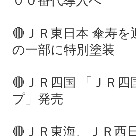
🔴ＪＲ東日本 傘寿
の一部に特別塗装
🔴ＪＲ四国 「ＪＲ
プ」発売
🔴ＪＲ東海、ＪＲ西