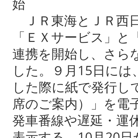
始
ＪＲ東海とＪＲ西日
「ＥＸサービス」と「
連携を開始し、さら
した。９月15日には
した際に紙で発行し
席のご案内）」を電
発車番線や遅延・運
表示する。10月20