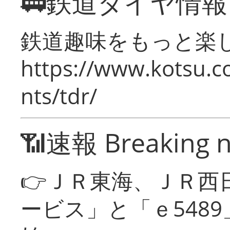
🚃鉄道ダイヤ情
鉄道趣味をもっと楽
https://www.kotsu.co
nts/tdr/
📶速報 Breaking 
👉ＪＲ東海、ＪＲ西
ービス」と「ｅ548