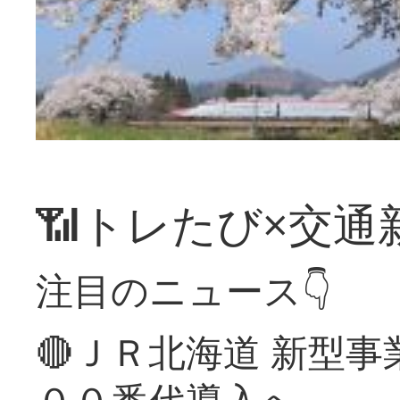
📶トレたび×交通
注目のニュース👇
🔴ＪＲ北海道 新型
００番代導入へ