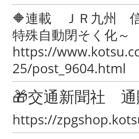
🔶連載 ＪＲ九州 
特殊自動閉そく化～
https://www.kotsu.c
25/post_9604.html
🎁交通新聞社 通
https://zpgshop.kots