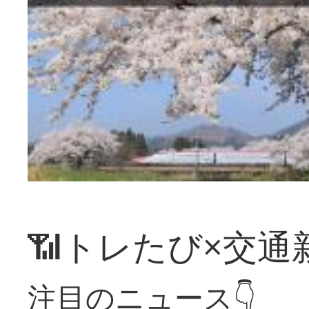
📶トレたび×交通
注目のニュース👇