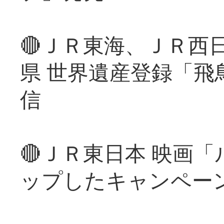
🔴ＪＲ東海、ＪＲ西
県 世界遺産登録「飛
信
🔴ＪＲ東日本 映画
ップしたキャンペー