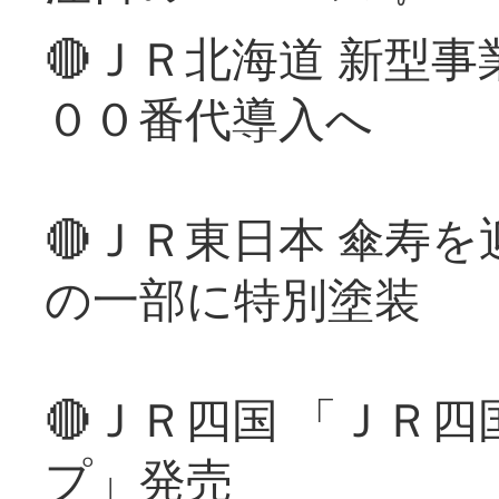
🔴ＪＲ北海道 新型
００番代導入へ
🔴ＪＲ東日本 傘寿
の一部に特別塗装
🔴ＪＲ四国 「ＪＲ
プ」発売