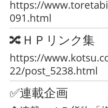
https://www.toretabi
091.html
🔀ＨＰリンク集
https://www.kotsu.c
22/post_5238.html
✅連載企画