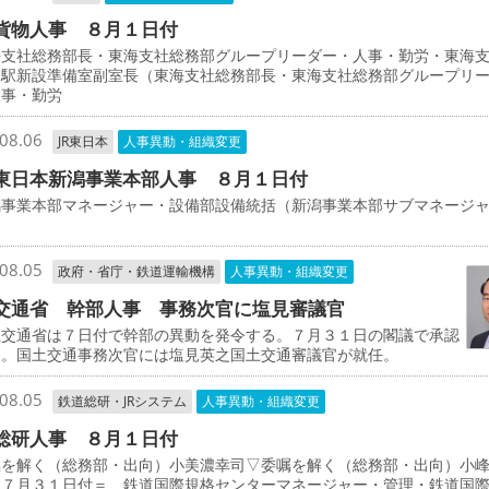
貨物人事 ８月１日付
支社総務部長・東海支社総務部グループリーダー・人事・勤労・東海
物駅新設準備室副室長（東海支社総務部長・東海支社総務部グループリ
人事・勤労
08.06
JR東日本
人事異動・組織変更
東日本新潟事業本部人事 ８月１日付
事業本部マネージャー・設備部設備統括（新潟事業本部サブマネージ
司
08.05
政府・省庁・鉄道運輸機構
人事異動・組織変更
交通省 幹部人事 事務次官に塩見審議官
交通省は７日付で幹部の異動を発令する。７月３１日の閣議で承認
た。国土交通事務次官には塩見英之国土交通審議官が就任。
08.05
鉄道総研・JRシステム
人事異動・組織変更
総研人事 ８月１日付
を解く（総務部・出向）小美濃幸司▽委嘱を解く（総務部・出向）小
上７月３１日付＝ 鉄道国際規格センターマネージャー・管理・鉄道国