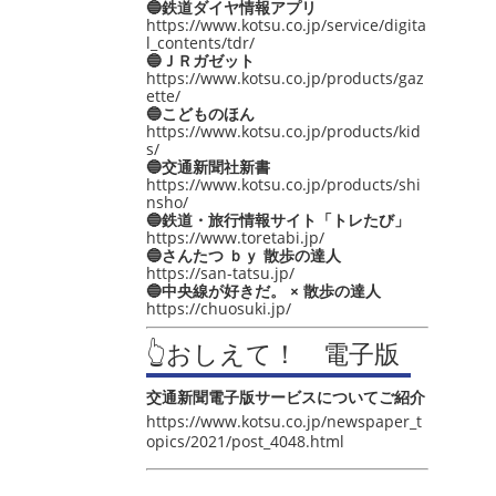
🔵鉄道ダイヤ情報アプリ
https://www.kotsu.co.jp/service/digita
l_contents/tdr/
🔵ＪＲガゼット
https://www.kotsu.co.jp/products/gaz
ette/
🔵こどものほん
https://www.kotsu.co.jp/products/kid
s/
🔵交通新聞社新書
https://www.kotsu.co.jp/products/shi
nsho/
🔵鉄道・旅行情報サイト「トレたび」
https://www.toretabi.jp/
🔵さんたつ ｂｙ 散歩の達人
https://san-tatsu.jp/
🔵中央線が好きだ。 × 散歩の達人
https://chuosuki.jp/
👆おしえて！ 電子版
交通新聞電子版サービスについてご紹介
https://www.kotsu.co.jp/newspaper_t
opics/2021/post_4048.html