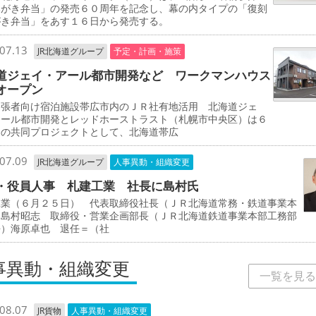
みがき弁当」の発売６０周年を記念し、幕の内タイプの「復刻
がき弁当」をあす１６日から発売する。
07.13
JR北海道グループ
予定・計画・施策
道ジェイ・アール都市開発など ワークマンハウス
オープン
出張者向け宿泊施設帯広市内のＪＲ社有地活用 北海道ジェ
アール都市開発とレッドホーストラスト（札幌市中央区）は６
初の共同プロジェクトとして、北海道帯広
07.09
JR北海道グループ
人事異動・組織変更
・役員人事 札建工業 社長に島村氏
工業（６月２５日） 代表取締役社長（ＪＲ北海道常務・鉄道事業本
）島村昭志 取締役・営業企画部長（ＪＲ北海道鉄道事業本部工務部
長）海原卓也 退任＝（社
事異動・組織変更
一覧を見る
08.07
JR貨物
人事異動・組織変更