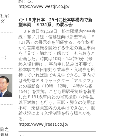
約する。
https://www.westjr.co.jp/
支社沼
👉ＪＲ東日本 29日に松本駅構内で新
ーダ
型車両「Ｅ131系」の展示会
ＪＲ東日本は29日、松本駅構内で中央
線・篠ノ井線・信越線向け新型車両「Ｅ
131系」の展示会を開催する。今年秋頃
から営業運転を開始する予定の新型車両
を「見て・触れて・感じて」もらおうと
ャー）
企画した。時間は10時～14時30分（最
終入場14時）。事前申し込みは不要で、
松本駅で当日有効な乗車券・入場券を所
持していれば誰でも見学できる。車内で
は長野県ＰＲキャラクター「アルクマ」
との撮影会（10時、12時、14時から各
15分）を実施。こども用駅長制服を着用
したＥ131系車両との写真撮影（小学生
以下対象）も行う。三脚・脚立の使用は
不可、乗務員室内の見学はできない。混
雑状況により入場制限を行う場合があ
る。
https://www.jreast.co.jp/
峰隆之
際規格