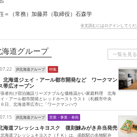
志
＝（常務）加藤昇（取締役）石森学
全文読むにはログインしてくだ
R北海道グループ
一覧を見る
07.22
JR北海道グループ
特集
 北海道ジェイ・アール都市開発など ワークマン
ス帯広オープン
出張者向け宿泊施設リーズナブルな価格温かい家庭料理 北海
ェイ・アール都市開発とレッドホーストラスト（札幌市中央
は６日、北海道帯広市に「ワークマンハウ
07.15
JR北海道グループ
営業・事業・車両
北海道フレッシュキヨスク 復刻鰊みがき弁当発売
北海道フレッシュキヨスク（ＦＫ）は、函館駅の名物駅弁