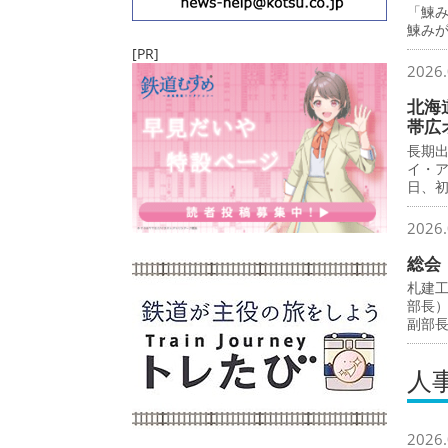
「鰊
鰊み
[PR]
2026.
北海
帯広
長期
イ・
日、
2026.
総会
札建
部長
副部
人
2026.