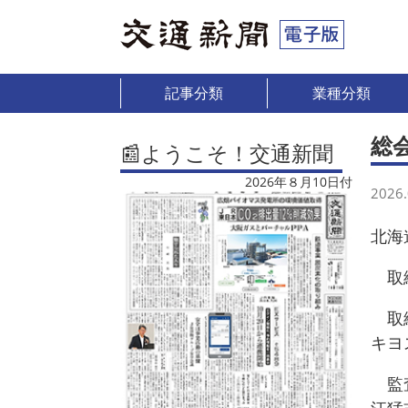
記事分類
業種分類
総
📰ようこそ！交通新聞
2026年８月10日付
2026.
北海
取締
取締
キヨ
監査