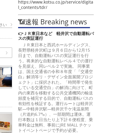
https://www.kotsu.co.jp/service/digita
l_contents/tdr/
📶速報 Breaking news
さい
👉ＪＲ東日本など 軽井沢で自動運転バ
スの実証運行
ＪＲ東日本と西武ホールディングス、
長野県軽井沢町は９月６日から12月15
日まで、自動運転バスの実証運行を行
う。将来的な自動運転レベル４での運行
を見据え、同レベル２で実施。 同事業
は、国土交通省の令和８年度「『交通空
白』解消等リ・デザイン全面展開プロジ
ェクト」に採択された。「時間帯で発生
している交通空白」の解消に向けて、町
内の東西を移動する公共交通機関の輸送
頻度を補完する目的で、自動運転バスの
有効性を検証する。運行ルートは軽井沢
駅―中軽井沢駅―軽井沢千ケ滝温泉間
（片道約6.7㌔）、一部期間は運休。運
行本数は１日当たり上下計６便程度、乗
車料金は無料、事前にJRE MALL チケッ
トイベントページで予約が必要。