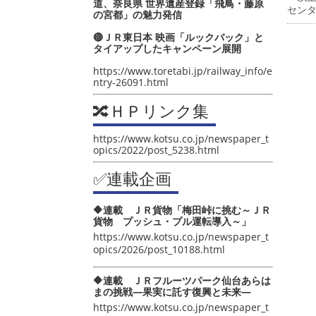
道、奈良県 世界遺産登録「飛鳥・藤原
セン
の宮都」の魅力発信
🔴ＪＲ東日本 映画「ルックバック」と
タイアップしたキャンペーン展開
https://www.toretabi.jp/railway_info/e
ntry-26091.html
🔀ＨＰリンク集
https://www.kotsu.co.jp/newspaper_t
opics/2022/post_5238.html
✅連載企画
🔶連載 ＪＲ貨物「梅田峠に挑む～ＪＲ
貨物 プッシュ・プル運転導入～」
https://www.kotsu.co.jp/newspaper_t
opics/2026/post_10188.html
🔶連載 ＪＲフルーツパーク仙台あらは
まの挑戦―果実に託す復興と未来―
https://www.kotsu.co.jp/newspaper_t