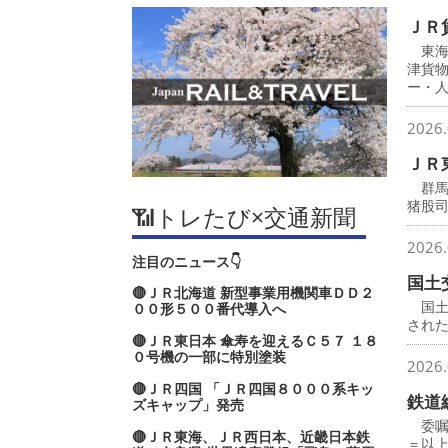
ＪＲ
東海
津貨
ー・
2026.
ＪＲ
群馬
猪股
📶トレたび×交通新聞
2026.
注目のニュース👇
国土
🔴ＪＲ北海道 新型事業用機関車ＤＤ２
国土
００形５００番代導入へ
され
🔴ＪＲ東日本 傘寿を迎えるＣ５７ １８
０号機の一部に特別塗装
2026.
🔴ＪＲ四国 「ＪＲ四国８０００系キッ
鉄道
ズキャップ」発売
委嘱
🔴ＪＲ東海、ＪＲ西日本、近畿日本鉄
＝以