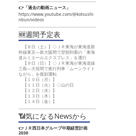
👉「過去の動画ニュース」
https://www.youtube.com/@kotsushi
nbun/videos
🆕週間予定表
【８日（土）】◇ＪＲ東海が東海道新
幹線東京―新大阪間で翌朝到着の「東海
道ルミエールエクスプレス」を運行
【９日（日）】◇ＪＲ東海が東海道線
三島―大垣間で夜行列車「ムーンライト
ながら」を復刻運転
【１０日（月）】
【１１日（火）】◇山の日
【１２日（水）】
【１３日（木）】
【１４日（金）】
📶気になるNewsから
👉ＪＲ西日本グループ中期経営計画
2030