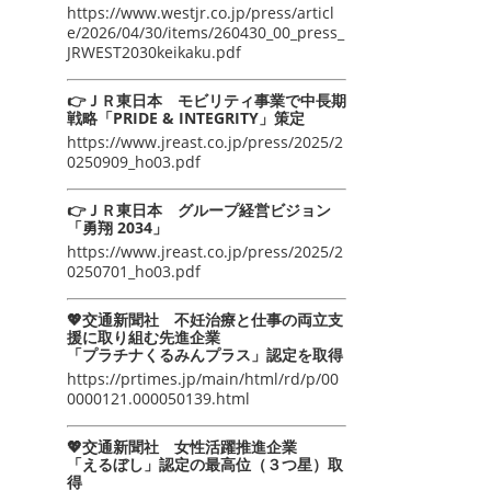
https://www.westjr.co.jp/press/articl
e/2026/04/30/items/260430_00_press_
JRWEST2030keikaku.pdf
👉ＪＲ東日本 モビリティ事業で中長期
戦略「PRIDE & INTEGRITY」策定
https://www.jreast.co.jp/press/2025/2
0250909_ho03.pdf
👉ＪＲ東日本 グループ経営ビジョン
「勇翔 2034」
https://www.jreast.co.jp/press/2025/2
0250701_ho03.pdf
💖交通新聞社 不妊治療と仕事の両立支
援に取り組む先進企業
「プラチナくるみんプラス」認定を取得
https://prtimes.jp/main/html/rd/p/00
0000121.000050139.html
💖交通新聞社 女性活躍推進企業
「えるぼし」認定の最高位（３つ星）取
得