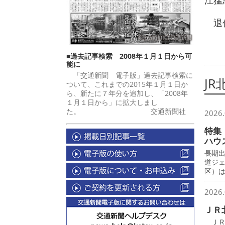
江猛
退任
■過去記事検索 2008年１月１日から可
能に
「交通新聞 電子版」過去記事検索に
J
ついて、これまでの2015年１月１日か
ら、新たに７年分を追加し、「2008年
１月１日から」に拡大しまし
た。 交通新聞社
2026.
特集
ハウ
長期
道ジ
区）
2026.
ＪＲ
ＪＲ