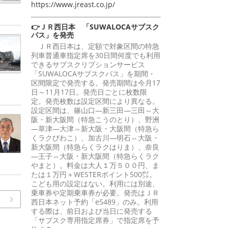
https://www.jreast.co.jp/
👉ＪＲ西日本 「SUWALOCAサブスク
パス」を発売
ＪＲ西日本は、定額で対象区間の特急
列車普通車指定席を30日間何度でも利用
できるサブスクリプションサービス
「SUWALOCAサブスクパス」を期間・
区間限定で発売する。発売期間は今月17
日～11月17日。発売日ごとに枚数限
定。発売枚数は設定区間により異なる。
設定区間は、篠山口―新三田―三田⇔大
阪・新大阪間（特急こうのとり）、野洲
―草津―大津⇔新大阪・大阪間（特急ら
くラクびわこ）、加古川―明石⇔大阪・
新大阪間（特急らくラクはりま）、奈良
―王子⇔大阪・新大阪間（特急らくラク
やまと）。料金は大人１万５００円、ま
たは１万円＋WESTERポイント500㌽。
こども用の設定はない。利用には別途、
乗車券や定期乗車券が必要。発売はＪＲ
西日本ネット予約「e5489」のみ。利用
する際は、前日および当日に発売する
「サブスク専用指定席券」で指定席を予