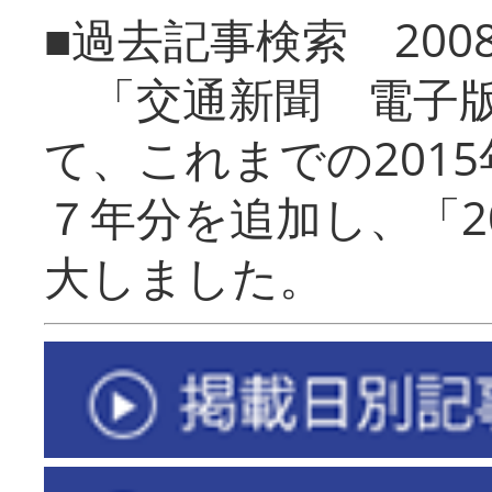
■過去記事検索 20
「交通新聞 電子版
て、これまでの201
７年分を追加し、「2
大しました