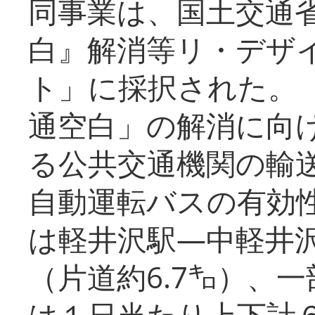
同事業は、国土交通
白』解消等リ・デザ
ト」に採択された。
通空白」の解消に向
る公共交通機関の輸
自動運転バスの有効
は軽井沢駅―中軽井
（片道約6.7㌔）、
は１日当たり上下計