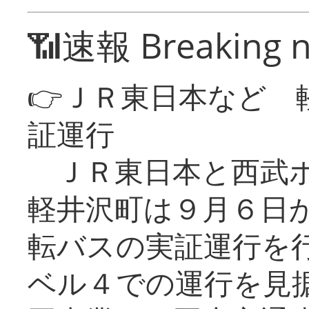
📶速報 Breaking 
👉ＪＲ東日本など 
証運行
ＪＲ東日本と西武ホ
軽井沢町は９月６日か
転バスの実証運行を
ベル４での運行を見