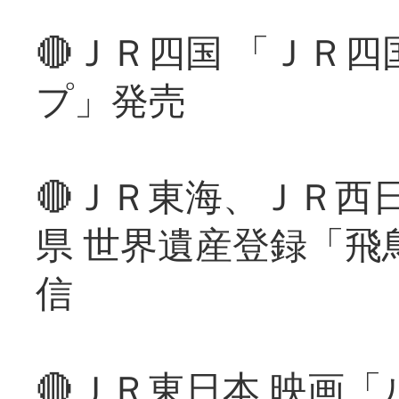
🔴ＪＲ四国 「ＪＲ
プ」発売
🔴ＪＲ東海、ＪＲ西
県 世界遺産登録「飛
信
🔴ＪＲ東日本 映画