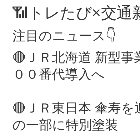
📶トレたび×交通
注目のニュース👇
🔴ＪＲ北海道 新型
００番代導入へ
🔴ＪＲ東日本 傘寿
の一部に特別塗装