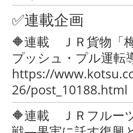
✅連載企画
🔶連載 ＪＲ貨物
プッシュ・プル運転
https://www.kotsu.c
26/post_10188.html
🔶連載 ＪＲフルー
戦―果実に託す復興