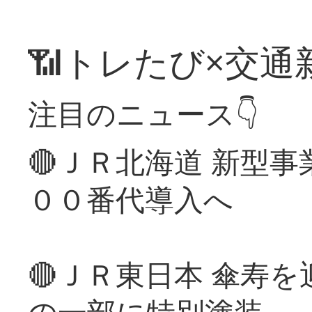
📶トレたび×交通
注目のニュース👇
🔴ＪＲ北海道 新型
００番代導入へ
🔴ＪＲ東日本 傘寿
の一部に特別塗装