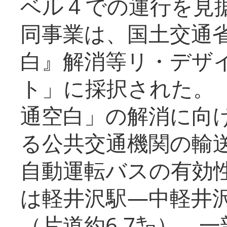
ベル４での運行を見
同事業は、国土交通
白』解消等リ・デザ
ト」に採択された。
通空白」の解消に向
る公共交通機関の輸
自動運転バスの有効
は軽井沢駅―中軽井
（片道約6.7㌔）、