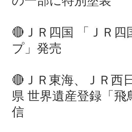
🔴ＪＲ四国 「ＪＲ
プ」発売
🔴ＪＲ東海、ＪＲ西
県 世界遺産登録「飛
信