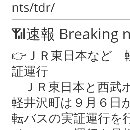
nts/tdr/
📶速報 Breaking 
👉ＪＲ東日本など 
証運行
ＪＲ東日本と西武ホ
軽井沢町は９月６日か
転バスの実証運行を