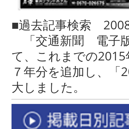
■過去記事検索 20
「交通新聞 電子版
て、これまでの201
７年分を追加し、「2
大しました