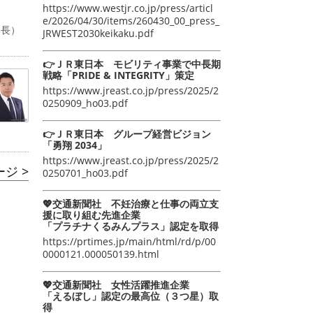
https://www.westjr.co.jp/press/articl
e/2026/04/30/items/260430_00_press_
部長）
JRWEST2030keikaku.pdf
👉ＪＲ東日本 モビリティ事業で中長期
戦略「PRIDE & INTEGRITY」策定
https://www.jreast.co.jp/press/2025/2
0250909_ho03.pdf
👉ＪＲ東日本 グループ経営ビジョン
「勇翔 2034」
https://www.jreast.co.jp/press/2025/2
ジ >
0250701_ho03.pdf
💖交通新聞社 不妊治療と仕事の両立支
援に取り組む先進企業
「プラチナくるみんプラス」認定を取得
https://prtimes.jp/main/html/rd/p/00
0000121.000050139.html
💖交通新聞社 女性活躍推進企業
「えるぼし」認定の最高位（３つ星）取
得