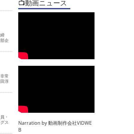
📺動画ニュース
取締
本部企
・非常
福田淳
役員・
ングス
Narration by
動画制作会社VIDWE
B