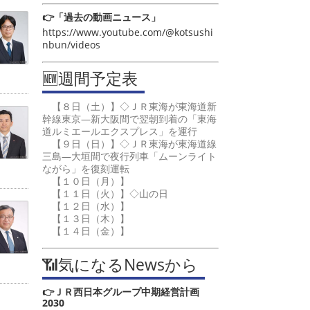
👉「過去の動画ニュース」
https://www.youtube.com/@kotsushi
nbun/videos
🆕週間予定表
【８日（土）】◇ＪＲ東海が東海道新
幹線東京―新大阪間で翌朝到着の「東海
道ルミエールエクスプレス」を運行
【９日（日）】◇ＪＲ東海が東海道線
三島―大垣間で夜行列車「ムーンライト
ながら」を復刻運転
【１０日（月）】
【１１日（火）】◇山の日
【１２日（水）】
【１３日（木）】
【１４日（金）】
📶気になるNewsから
👉ＪＲ西日本グループ中期経営計画
2030