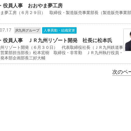
・役員人事 おおやま夢工房
やま夢工房（６月２９日） 取締役・製造販売事業部長（製造販売事業
圭
07.17
JR九州グループ
人事異動・組織変更
・役員人事 ＪＲ九州リゾート開発 社長に松本氏
九州リゾート開発（６月３０日） 代表取締役社長（ＪＲ九州鉄道事
部営業部担当部長）松本宏樹 取締役・非常勤 ＪＲ九州執行役員・
開発本部企画部長三好大輔
次のペー