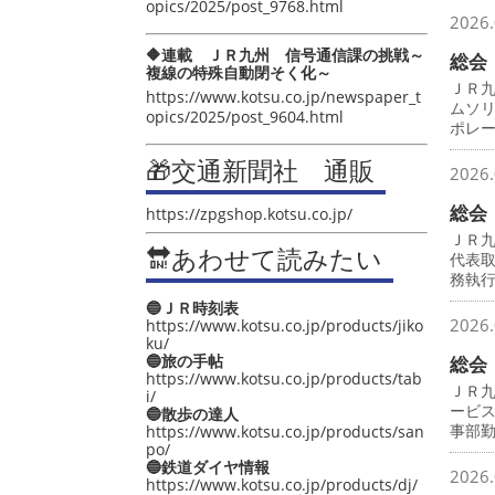
opics/2025/post_9768.html
2026.
🔶連載 ＪＲ九州 信号通信課の挑戦～
総会
複線の特殊自動閉そく化～
ＪＲ
https://www.kotsu.co.jp/newspaper_t
ムソ
opics/2025/post_9604.html
ポレ
🎁交通新聞社 通販
2026.
総会
https://zpgshop.kotsu.co.jp/
ＪＲ
🔛あわせて読みたい
代表
務執
🔵ＪＲ時刻表
2026.
https://www.kotsu.co.jp/products/jiko
ku/
🔵旅の手帖
総会
https://www.kotsu.co.jp/products/tab
ＪＲ
i/
ービ
🔵散歩の達人
事部
https://www.kotsu.co.jp/products/san
po/
🔵鉄道ダイヤ情報
2026.
https://www.kotsu.co.jp/products/dj/