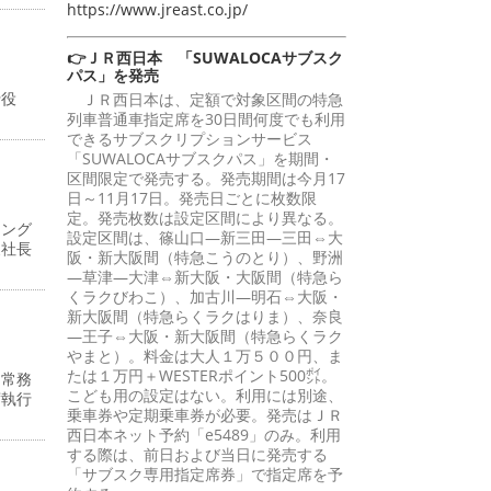
https://www.jreast.co.jp/
👉ＪＲ西日本 「SUWALOCAサブスク
パス」を発売
行役
ＪＲ西日本は、定額で対象区間の特急
列車普通車指定席を30日間何度でも利用
できるサブスクリプションサービス
「SUWALOCAサブスクパス」を期間・
区間限定で発売する。発売期間は今月17
日～11月17日。発売日ごとに枚数限
定。発売枚数は設定区間により異なる。
ィング
設定区間は、篠山口―新三田―三田⇔大
支社長
阪・新大阪間（特急こうのとり）、野洲
―草津―大津⇔新大阪・大阪間（特急ら
くラクびわこ）、加古川―明石⇔大阪・
新大阪間（特急らくラクはりま）、奈良
―王子⇔大阪・新大阪間（特急らくラク
やまと）。料金は大人１万５００円、ま
たは１万円＋WESTERポイント500㌽。
・常務
こども用の設定はない。利用には別途、
席執行
乗車券や定期乗車券が必要。発売はＪＲ
西日本ネット予約「e5489」のみ。利用
する際は、前日および当日に発売する
「サブスク専用指定席券」で指定席を予