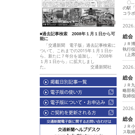
〇…
の駅
コラ
2026.
■過去記事検索 2008年１月１日から可
総会
能に
ＪＲ
「交通新聞 電子版」過去記事検索に
執行
ついて、これまでの2015年１月１日か
（上
ら、新たに７年分を追加し、「2008年
１月１日から」に拡大しまし
た。 交通新聞社
2026.
総会
ＪＲ
略部
取締
2026.
総会
ＪＲ
ス取