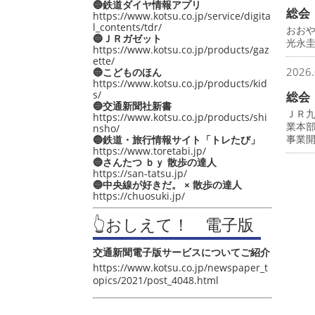
🔵鉄道ダイヤ情報アプリ
総会
https://www.kotsu.co.jp/service/digita
l_contents/tdr/
おお
🔵ＪＲガゼット
光永
https://www.kotsu.co.jp/products/gaz
ette/
2026.
🔵こどものほん
https://www.kotsu.co.jp/products/kid
s/
総会
🔵交通新聞社新書
ＪＲ
https://www.kotsu.co.jp/products/shi
業本
nsho/
事業
🔵鉄道・旅行情報サイト「トレたび」
https://www.toretabi.jp/
🔵さんたつ ｂｙ 散歩の達人
https://san-tatsu.jp/
🔵中央線が好きだ。 × 散歩の達人
https://chuosuki.jp/
👆おしえて！ 電子版
交通新聞電子版サービスについてご紹介
https://www.kotsu.co.jp/newspaper_t
opics/2021/post_4048.html