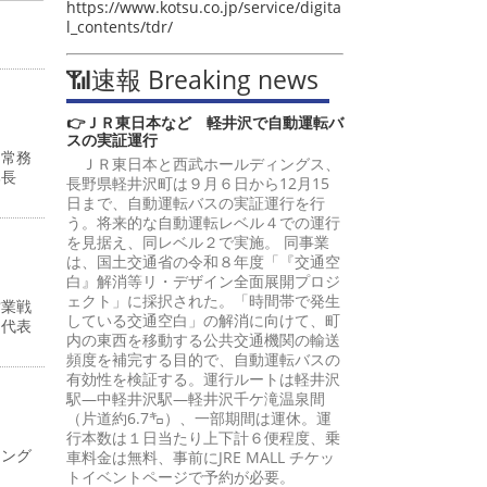
https://www.kotsu.co.jp/service/digita
l_contents/tdr/
📶速報 Breaking news
👉ＪＲ東日本など 軽井沢で自動運転バ
スの実証運行
・常務
ＪＲ東日本と西武ホールディングス、
部長
長野県軽井沢町は９月６日から12月15
日まで、自動運転バスの実証運行を行
う。将来的な自動運転レベル４での運行
を見据え、同レベル２で実施。 同事業
は、国土交通省の令和８年度「『交通空
白』解消等リ・デザイン全面展開プロジ
ェクト」に採択された。「時間帯で発生
営業戦
している交通空白」の解消に向けて、町
州代表
内の東西を移動する公共交通機関の輸送
頻度を補完する目的で、自動運転バスの
有効性を検証する。運行ルートは軽井沢
駅―中軽井沢駅―軽井沢千ケ滝温泉間
（片道約6.7㌔）、一部期間は運休。運
行本数は１日当たり上下計６便程度、乗
ィング
車料金は無料、事前にJRE MALL チケッ
トイベントページで予約が必要。