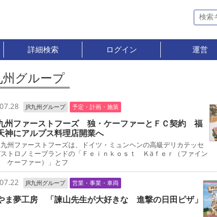
詳細検索
ログイン
運営
R九州グループ
07.28
JR九州グループ
予定・計画・施策
九州ファーストフーズ 独・ケーファーとＦＣ契約 福
天神にアルプス料理店開業へ
九州ファーストフーズは、ドイツ・ミュンヘンの高級デリカテッセ
ガストロノミーブランドの「Ｆｅｉｎｋｏｓｔ Ｋäｆｅｒ（ファイン
ト ケーファー）」とフ
07.22
JR九州グループ
営業・事業・車両
やま夢工房 「諫山先生が大好きな 進撃の日田ピザ」