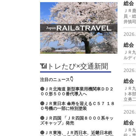
総会
ＪＲ
員・
井慎
2026.
総会
ＪＲ
ルデ
📶トレたび×交通新聞
2026.
注目のニュース👇
総会
ＪＲ
🔴ＪＲ北海道 新型事業用機関車ＤＤ２
００形５００番代導入へ
ト本
立勇
🔴ＪＲ東日本 傘寿を迎えるＣ５７ １８
０号機の一部に特別塗装
2026.
🔴ＪＲ四国 「ＪＲ四国８０００系キッ
総会
ズキャップ」発売
ＪＲ
🔴ＪＲ東海、ＪＲ西日本、近畿日本鉄
役・