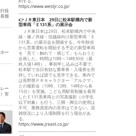
約する。
https://www.westjr.co.jp/
執行役
社長畑
👉ＪＲ東日本 29日に松本駅構内で新
型車両「Ｅ131系」の展示会
ＪＲ東日本は29日、松本駅構内で中央
線・篠ノ井線・信越線向け新型車両「Ｅ
131系」の展示会を開催する。今年秋頃
から営業運転を開始する予定の新型車両
ルホー
を「見て・触れて・感じて」もらおうと
企画した。時間は10時～14時30分（最
終入場14時）。事前申し込みは不要で、
松本駅で当日有効な乗車券・入場券を所
持していれば誰でも見学できる。車内で
は長野県ＰＲキャラクター「アルクマ」
との撮影会（10時、12時、14時から各
ポレー
15分）を実施。こども用駅長制服を着用
長）安
したＥ131系車両との写真撮影（小学生
以下対象）も行う。三脚・脚立の使用は
不可、乗務員室内の見学はできない。混
雑状況により入場制限を行う場合があ
る。
https://www.jreast.co.jp/