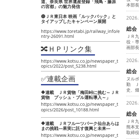
道、奈良県 世界遺産登録「飛鳥・藤原
本部
の宮都」の魅力発信
🔴ＪＲ東日本 映画「ルックバック」と
2026.
タイアップしたキャンペーン展開
総会
https://www.toretabi.jp/railway_info/e
ntry-26091.html
ＪＲ
役・
🔀ＨＰリンク集
画部
2026.
https://www.kotsu.co.jp/newspaper_t
opics/2022/post_5238.html
総会
✅連載企画
ヌル
勤 
史、
🔶連載 ＪＲ貨物「梅田峠に挑む～ＪＲ
貨物 プッシュ・プル運転導入～」
2026.
https://www.kotsu.co.jp/newspaper_t
opics/2026/post_10188.html
総会
ＪＲ
🔶連載 ＪＲフルーツパーク仙台あらは
熊本
まの挑戦―果実に託す復興と未来―
取締
https://www.kotsu.co.jp/newspaper_t