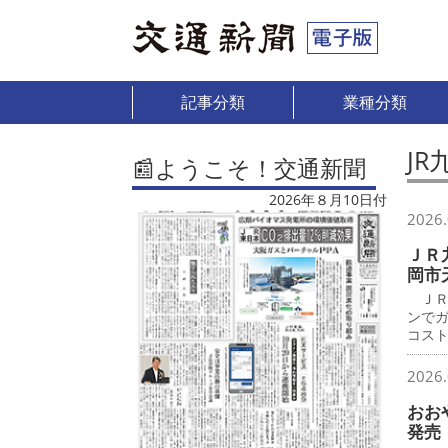
記事分類
業種分類
J
📰ようこそ！交通新聞
2026年８月10日付
2026.
ＪＲ
岡市
ＪＲ
ンで
コス
2026.
おお
発売